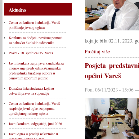
Aktuelno
Centar za kulturu i edukaciju Vareš -
poništenje javnog oglasa
Konkurs za dodjelu novčane pomoći
koja je bila 02.11. 2023. g
za nabavku školskih udžbenika
Pročitaj više
Poziv - 18. sjednica OV Vareš
Posjeta predstav
Javni konkurs za prijavu kandidata za
imenovanje predsjednika/zamjenika
predsjednika biračkog odbora u
općini Vareš
osnovnim izbornim jedinic
Konačna lista studenata koji su
Pon, 06/11/2023 - 15:06 —
ostvarili pravo na stipendije
Centar za kulturu i edukaciju Vareš
raspisuje javni oglas za popunu
upražnjenog radnog mjesta
Javni konkurs, odgajatelji, juni 2026
Javni oglas o prodaji nekretnine u
vlasništvu Općine Vareš