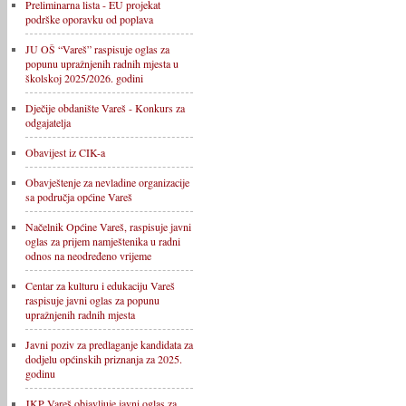
Preliminarna lista - EU projekat
podrške oporavku od poplava
JU OŠ “Vareš” raspisuje oglas za
popunu upražnjenih radnih mjesta u
školskoj 2025/2026. godini
Dječije obdanište Vareš - Konkurs za
odgajatelja
Obavijest iz CIK-a
Obavještenje za nevladine organizacije
sa područja općine Vareš
Načelnik Općine Vareš, raspisuje javni
oglas za prijem namještenika u radni
odnos na neodređeno vrijeme
Centar za kulturu i edukaciju Vareš
raspisuje javni oglas za popunu
upražnjenih radnih mjesta
Javni poziv za predlaganje kandidata za
dodjelu općinskih priznanja za 2025.
godinu
JKP Vareš objavljuje javni oglas za