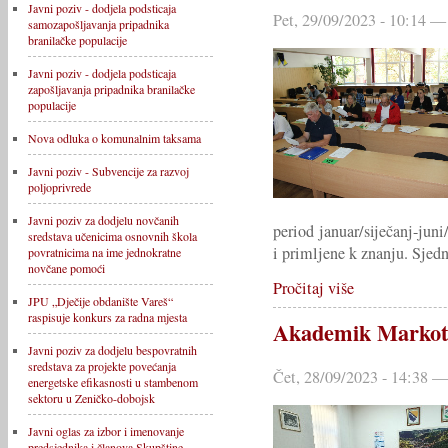
Javni poziv - dodjela podsticaja
Pet, 29/09/2023 - 10:14 —
samozapošljavanja pripadnika
branilačke populacije
Javni poziv - dodjela podsticaja
zapošljavanja pripadnika branilačke
populacije
Nova odluka o komunalnim taksama
Javni poziv - Subvencije za razvoj
poljoprivrede
Javni poziv za dodjelu novčanih
period januar/siječanj-juni
sredstava učenicima osnovnih škola
i primljene k znanju. Sjedn
povratnicima na ime jednokratne
novčane pomoći
Pročitaj više
JPU „Dječije obdanište Vareš“
raspisuje konkurs za radna mjesta
Akademik Markotić
Javni poziv za dodjelu bespovratnih
sredstava za projekte povećanja
Čet, 28/09/2023 - 14:38 —
energetske efikasnosti u stambenom
sektoru u Zeničko-dobojsk
Javni oglas za izbor i imenovanje
predsjednika i članova Skupštine