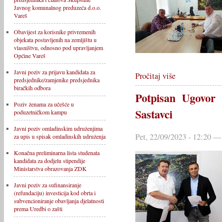
Javnog komunalnog preduzeća d.o.o.
Vareš
Obavijest za korisnike privremenih
objekata postavljenih na zemljištu u
vlasništvu, odnosno pod upravljanjem
Općine Vareš
Javni poziv za prijavu kandidata za
Pročitaj više
predsjednike/zamjenike predsjednika
biračkih odbora
Potpisan Ugovor 
Poziv ženama za učešće u
Sastavci
poduzetničkom kampu
Javni poziv omladinskim udruženjima
Pet, 22/09/2023 - 12:20 —
za upis u spisak omladinskih udruženja
Konačna preliminarna lista studenata
kandidata za dodjelu stipendije
Ministarstva obrazovanja ZDK
Javni poziv za sufinansiranje
(refundaciju) investicija kod obrta i
subvencioniranje obavljanja djelatnosti
prema Uredbi o zašti