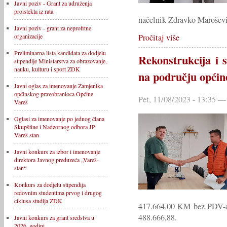
Javni poziv - Grant za udruženja
proistekla iz rata
načelnik Zdravko Maroševi
Javni poziv - grant za neprofitne
Pročitaj više
organizacije
Preliminarna lista kandidata za dodjelu
Rekonstrukcija i s
stipendije Ministarstva za obrazovanje,
nauku, kulturu i sport ZDK
na području općine
Javni oglas za imenovanje Zamjenika
općinskog pravobranioca Općine
Pet, 11/08/2023 - 13:35 —
Vareš
Oglasi za imenovanje po jednog člana
Skupštine i Nadzornog odbora JP
Vareš stan
Javni konkurs za izbor i imenovanje
direktora Javnog preduzeća „Vareš-
stan“
Konkurs za dodjelu stipendija
redovnim studentima prvog i drugog
ciklusa studija ZDK
417.664,00 KM bez PDV-
488.666,88.
Javni konkurs za grant sredstva u
2026. godini