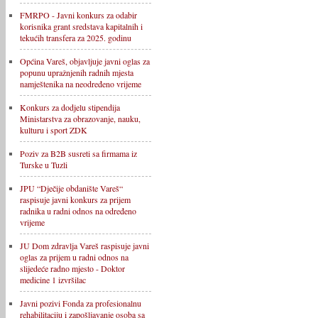
FMRPO - Javni konkurs za odabir
korisnika grant sredstava kapitalnih i
tekućih transfera za 2025. godinu
Općina Vareš, objavljuje javni oglas za
popunu upražnjenih radnih mjesta
namještenika na neodređeno vrijeme
Konkurs za dodjelu stipendija
Ministarstva za obrazovanje, nauku,
kulturu i sport ZDK
Poziv za B2B susreti sa firmama iz
Turske u Tuzli
JPU “Dječije obdanište Vareš“
raspisuje javni konkurs za prijem
radnika u radni odnos na određeno
vrijeme
JU Dom zdravlja Vareš raspisuje javni
oglas za prijem u radni odnos na
slijedeće radno mjesto - Doktor
medicine 1 izvršilac
Javni pozivi Fonda za profesionalnu
rehabilitaciju i zapošljavanje osoba sa