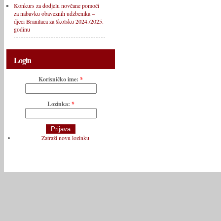
Konkurs za dodjelu novčane pomoći
za nabavku obaveznih udžbenika –
djeci Branilaca za školsku 2024./2025.
godinu
Login
Korisničko ime:
*
Lozinka:
*
Zatraži novu lozinku