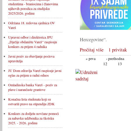
studentima - braniocima i članovima
njihovih porodica za studijsku
2025/2026. godinu
Održana 18. redovna sjednica OV
Vareš
Upravni odbor i direktorica JPU
Hercegovine“.
„Dječije obdanište Vareš“ raspisuju
konkurs za prijem 4 radnika
Pročitaj više
1 privitak
Javni poziv za obavljanje poslova
« prva
‹ prethodna
upravitelja
12
13
JU Dom zdravlja Vareš raspisuje javni
oglas za prijem u radni odnos
Omladinska banka Vareš - poziv za
plave i narančaste grantove
Konačna lista studenata koji su
ostvarili pravo na stipendiju ZDK
Konkurs za dodjelu novčane pomoći
za nabavku udžbenika za školsku
2025. - 2026. godinu