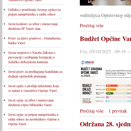
Odluka o poništenju Javnog oglasa za
prijem namještenika u radni odnos
voditeljica Opretivnog odj
Javni konkurs za izbor i imenovanje
Pročitaj više
direktora JP Vareš-stan
Budžet Općine Var
Poziv za plave grantove - Omladinska
banka Vareš
Uto, 03/10/2023 - 09:19 —
Javna rasprava o Nacrtu Zakona o
prevenciji i suzbijanju korupcije u
Zeničko-dobojskom kantonu
Javni poziv za predlaganje kandidata za
dodjelu općinskih priznanja
Javni oglas o prodaji nekretnine koja
se nalazi u vlasništvu Općine Vareš
Javni oglas za izbor i imenovanje
direktora Opće biblioteke Vareš
Pročitaj više
1 privitak
Javni oglas za prijem namještenika u
radni odnos na neodređeno vrijeme u
Održana 28. sjedn
Općini Vareš