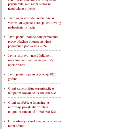
prijem radnika u radni odnos na
neodređeno vrijeme
Javni oglas o prodaji nekretnine u
vlasništvu Općine Vareš putem Javnog
nadmetanja-licitacije
Javni poziv - pomoć poljoprivrednim
proizvođačima i domaćinstvima
pogođenim poplavama 2024.
Javna rasprava - nacrt Odluke o
mjesnim vodovodima na području
općine Vareš
Javni poziv - općinski poticaji 2025.
godina
Grant za neprofitne organizacije u
ukupnom iznosu od 24.000,00 KM.
Grant za učešće u finansiranju
udruženja proisteklih iz rata u
ukupnom iznosu od 10.000,00 KM
Dom zdravlja Vareš - oglas za prijem u
radni odnos