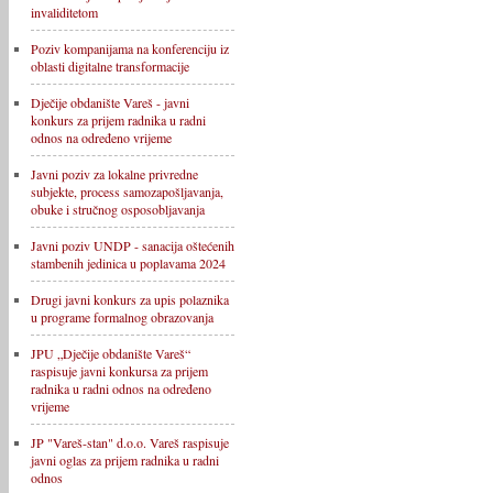
invaliditetom
Poziv kompanijama na konferenciju iz
oblasti digitalne transformacije
Dječije obdanište Vareš - javni
konkurs za prijem radnika u radni
odnos na određeno vrijeme
Javni poziv za lokalne privredne
subjekte, process samozapošljavanja,
obuke i stručnog osposobljavanja
Javni poziv UNDP - sanacija oštećenih
stambenih jedinica u poplavama 2024
Drugi javni konkurs za upis polaznika
u programe formalnog obrazovanja
JPU „Dječije obdanište Vareš“
raspisuje javni konkursa za prijem
radnika u radni odnos na određeno
vrijeme
JP "Vareš-stan" d.o.o. Vareš raspisuje
javni oglas za prijem radnika u radni
odnos