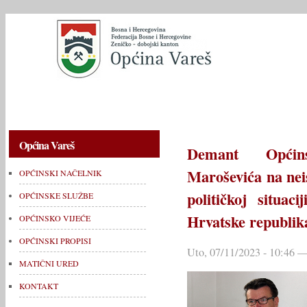
OPĆINSKI NAČELNIK
OPĆINSKE SLUŽBE
OPĆINSKO V
Općina Vareš
Demant Općin
Maroševića na neis
OPĆINSKI NAČELNIK
političkoj situa
OPĆINSKE SLUŽBE
Hrvatske republik
OPĆINSKO VIJEĆE
OPĆINSKI PROPISI
Uto, 07/11/2023 - 10:46 —
MATIČNI URED
KONTAKT