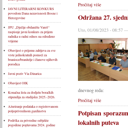
Pročitaj više
JAVNI LITERARNI KONKURS
povodom Dana nezavisnosti Bosne i
Održana 27. sjedn
Hercegovine
JPU „Dječije obdanište Vareš“
Uto, 01/08/2023 - 08:57 —
raspisuje javni konkurs za prijem
radnika u radni odnos na određeno
vrijeme
Obavijest o prijemu zahtjeva za sve
vrste jednokratnih pomoći za
branioce/branitelje i članove njihovih
porodica
Javni poziv Via Dinarica
Obavijest OIK
dnevnog reda:
Konačna lista za dodjelu boračkih
stipendija za studijsku 2025.-2026.
Pročitaj više
Ažuriranje podataka o registrovanom
Potpisan sporazum
poljoprivrednom gazdinstvu
lokalnih puteva
Podrška za privredne subjekte
pogođene poplavama 2024. godine