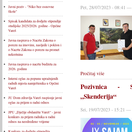
Javni poziv - "Niko bez osnovne
Pet, 28/07/2023 - 08:41 —
škole"
Spisak kandidata za dodjelu stipendije
studijske 2025/2026. godine - Općine
Vareš
Javna rasprava o Nacrtu Zakona o
porezu na imovinu, nasljeđe i poklon i
o Nacrtu Zakona o porezu na promet
nekretnina
Javna rasprava o nacrtu budžeta za
2026. godinu
Pročitaj više
Interni oglas za popunu upražnjenih
radnih mjesta namještenika u Općini
Pozivnica - S
Vareš
„Skenderija“
JU Dom zdravlja Vareš raspisuje javni
oglas za prijem u radni odnos
Sri, 19/07/2023 - 15:21 —
JPU „Dječije obdanište Vareš“ - javni
konkurs za prijem radnika u radni
odnos na neodređeno vrijeme
Konkurs za dodjelu stipendija