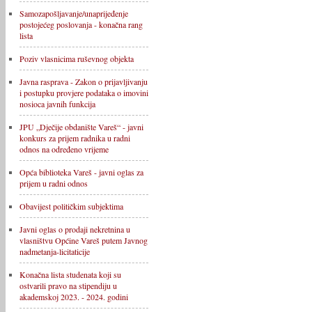
Samozapošljavanje/unaprijeđenje
postojećeg poslovanja - konačna rang
lista
Poziv vlasnicima ruševnog objekta
Javna rasprava - Zakon o prijavljivanju
i postupku provjere podataka o imovini
nosioca javnih funkcija
JPU „Dječije obdanište Vareš“ - javni
konkurs za prijem radnika u radni
odnos na određeno vrijeme
Opća biblioteka Vareš - javni oglas za
prijem u radni odnos
Obavijest političkim subjektima
Javni oglas o prodaji nekretnina u
vlasništvu Općine Vareš putem Javnog
nadmetanja-licitaticije
Konačna lista studenata koji su
ostvarili pravo na stipendiju u
akademskoj 2023. - 2024. godini