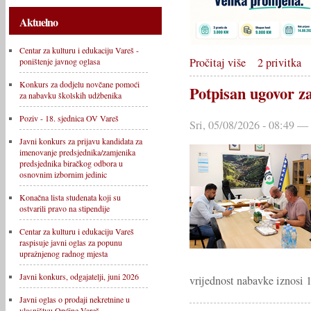
Aktuelno
Centar za kulturu i edukaciju Vareš -
Pročitaj više
2 privitka
poništenje javnog oglasa
Konkurs za dodjelu novčane pomoći
Potpisan ugovor z
za nabavku školskih udžbenika
Poziv - 18. sjednica OV Vareš
Sri, 05/08/2026 - 08:49 —
Javni konkurs za prijavu kandidata za
imenovanje predsjednika/zamjenika
predsjednika biračkog odbora u
osnovnim izbornim jedinic
Konačna lista studenata koji su
ostvarili pravo na stipendije
Centar za kulturu i edukaciju Vareš
raspisuje javni oglas za popunu
upražnjenog radnog mjesta
Javni konkurs, odgajatelji, juni 2026
vrijednost nabavke iznos
Javni oglas o prodaji nekretnine u
vlasništvu Općine Vareš