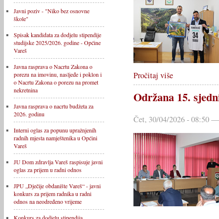
Javni poziv - "Niko bez osnovne
škole"
Spisak kandidata za dodjelu stipendije
studijske 2025/2026. godine - Općine
Vareš
Javna rasprava o Nacrtu Zakona o
Pročitaj više
porezu na imovinu, nasljeđe i poklon i
o Nacrtu Zakona o porezu na promet
nekretnina
Održana 15. sjedn
Javna rasprava o nacrtu budžeta za
2026. godinu
Čet, 30/04/2026 - 08:50 —
Interni oglas za popunu upražnjenih
radnih mjesta namještenika u Općini
Vareš
JU Dom zdravlja Vareš raspisuje javni
oglas za prijem u radni odnos
JPU „Dječije obdanište Vareš“ - javni
konkurs za prijem radnika u radni
odnos na neodređeno vrijeme
Konkurs za dodjelu stipendija