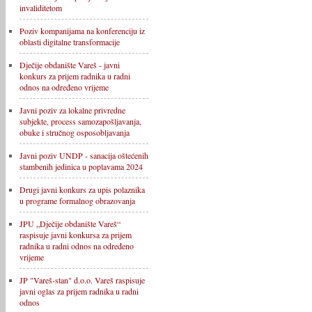
invaliditetom
Poziv kompanijama na konferenciju iz
oblasti digitalne transformacije
Dječije obdanište Vareš - javni
konkurs za prijem radnika u radni
odnos na određeno vrijeme
Javni poziv za lokalne privredne
subjekte, process samozapošljavanja,
obuke i stručnog osposobljavanja
Javni poziv UNDP - sanacija oštećenih
stambenih jedinica u poplavama 2024
Drugi javni konkurs za upis polaznika
u programe formalnog obrazovanja
JPU „Dječije obdanište Vareš“
raspisuje javni konkursa za prijem
radnika u radni odnos na određeno
vrijeme
JP "Vareš-stan" d.o.o. Vareš raspisuje
javni oglas za prijem radnika u radni
odnos