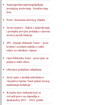
Samozapošljavanje/unaprijeđenje
postojećeg poslovanja - konačna rang
lista
Poziv vlasnicima ruševnog objekta
Javna rasprava - Zakon o prijavljivanju
i postupku provjere podataka o imovini
nosioca javnih funkcija
JPU „Dječije obdanište Vareš“ - javni
konkurs za prijem radnika u radni
odnos na određeno vrijeme
Opća biblioteka Vareš - javni oglas za
prijem u radni odnos
Obavijest političkim subjektima
Javni oglas o prodaji nekretnina u
vlasništvu Općine Vareš putem Javnog
nadmetanja-licitaticije
Konačna lista studenata koji su
ostvarili pravo na stipendiju u
akademskoj 2023. - 2024. godini