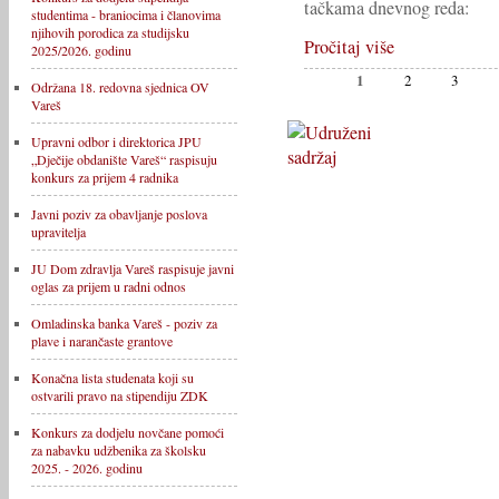
tačkama dnevnog reda:
studentima - braniocima i članovima
njihovih porodica za studijsku
Pročitaj više
2025/2026. godinu
1
2
3
Održana 18. redovna sjednica OV
Vareš
Upravni odbor i direktorica JPU
„Dječije obdanište Vareš“ raspisuju
konkurs za prijem 4 radnika
Javni poziv za obavljanje poslova
upravitelja
JU Dom zdravlja Vareš raspisuje javni
oglas za prijem u radni odnos
Omladinska banka Vareš - poziv za
plave i narančaste grantove
Konačna lista studenata koji su
ostvarili pravo na stipendiju ZDK
Konkurs za dodjelu novčane pomoći
za nabavku udžbenika za školsku
2025. - 2026. godinu