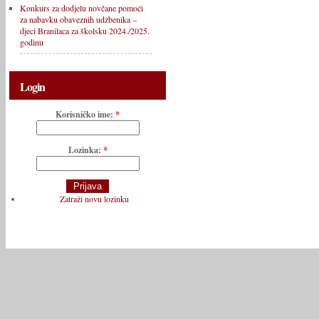
Konkurs za dodjelu novčane pomoći
za nabavku obaveznih udžbenika –
djeci Branilaca za školsku 2024./2025.
godinu
Login
Korisničko ime:
*
Lozinka:
*
Zatraži novu lozinku