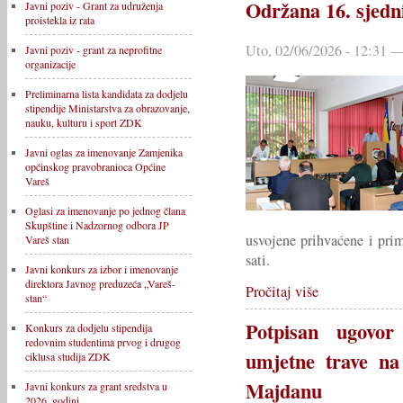
Održana 16. sjedn
Javni poziv - Grant za udruženja
proistekla iz rata
Uto, 02/06/2026 - 12:31 —
Javni poziv - grant za neprofitne
organizacije
Preliminarna lista kandidata za dodjelu
stipendije Ministarstva za obrazovanje,
nauku, kulturu i sport ZDK
Javni oglas za imenovanje Zamjenika
općinskog pravobranioca Općine
Vareš
Oglasi za imenovanje po jednog člana
Skupštine i Nadzornog odbora JP
usvojene prihvaćene i prim
Vareš stan
sati.
Javni konkurs za izbor i imenovanje
direktora Javnog preduzeća „Vareš-
Pročitaj više
stan“
Potpisan ugovor
Konkurs za dodjelu stipendija
redovnim studentima prvog i drugog
umjetne trave n
ciklusa studija ZDK
Majdanu
Javni konkurs za grant sredstva u
2026. godini