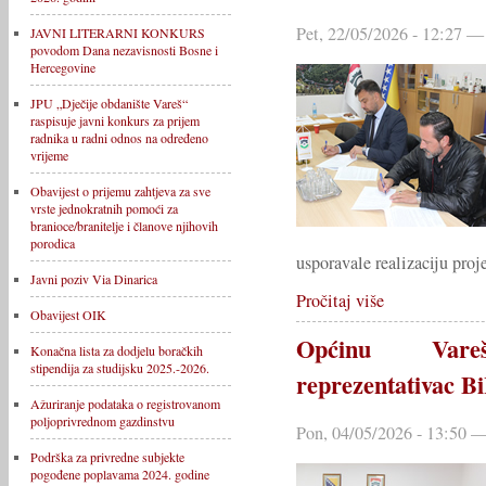
Pet, 22/05/2026 - 12:27 —
JAVNI LITERARNI KONKURS
povodom Dana nezavisnosti Bosne i
Hercegovine
JPU „Dječije obdanište Vareš“
raspisuje javni konkurs za prijem
radnika u radni odnos na određeno
vrijeme
Obavijest o prijemu zahtjeva za sve
vrste jednokratnih pomoći za
branioce/branitelje i članove njihovih
porodica
usporavale realizaciju proj
Javni poziv Via Dinarica
Pročitaj više
Obavijest OIK
Općinu Vareš
Konačna lista za dodjelu boračkih
stipendija za studijsku 2025.-2026.
reprezentativac 
Ažuriranje podataka o registrovanom
poljoprivrednom gazdinstvu
Pon, 04/05/2026 - 13:50 —
Podrška za privredne subjekte
pogođene poplavama 2024. godine