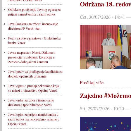
Održana 18. redov
Odluka o poništenju Javnog oglasa za
prijem namještenika u radni odnos
Čet, 30/07/2026 - 14:41 —
Javni konkurs za izbor i imenovanje
direktora JP Vareš-stan
Poziv za plave grantove - Omladinska
banka Vareš
Javna rasprava o Nacrtu Zakona o
prevenciji i suzbijanju korupcije u
Zeničko-dobojskom kantonu
Javni poziv za predlaganje kandidata za
dodjelu općinskih priznanja
Pročitaj više
Javni oglas o prodaji nekretnine koja
se nalazi u vlasništvu Općine Vareš
Zajedno #Možemo 
Javni oglas za izbor i imenovanje
direktora Opće biblioteke Vareš
Sri, 29/07/2026 - 10:20 —
Javni oglas za prijem namještenika u
radni odnos na neodređeno vrijeme u
Općini Vareš