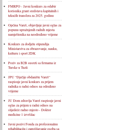
FMRPO - Javni konkurs za odabir
korisnika grant sredstava kapitalnih i
tekućih transfera za 2025. godinu
Općina Vareš, objavljuje javni oglas za
popunu upražnjenih radnih mjesta
namještenika na neodređeno vrijeme
Konkurs za dodjelu stipendija
Ministarstva za obrazovanje, nauku,
kulturu i sport ZDK
Poziv za B2B susreti sa firmama iz
Turske u Tuzli
JPU “Dječije obdanište Vareš“
raspisuje javni konkurs za prijem
radnika u radni odnos na određeno
vrijeme
JU Dom zdravlja Vareš raspisuje javni
oglas za prijem u radni odnos na
slijedeće radno mjesto - Doktor
medicine 1 izvršilac
Javni pozivi Fonda za profesionalnu
rehabilitaciju i zapošljavanje osoba sa