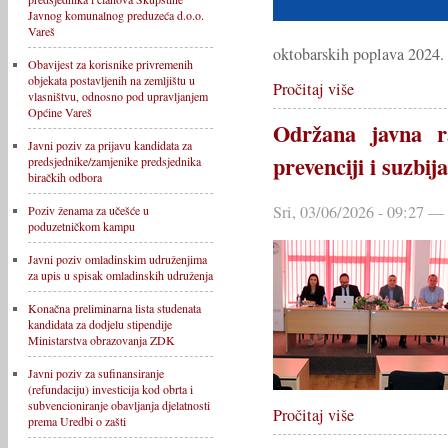
Javnog komunalnog preduzeća d.o.o.
Vareš
oktobarskih poplava 2024.
Obavijest za korisnike privremenih
objekata postavljenih na zemljištu u
Pročitaj više
vlasništvu, odnosno pod upravljanjem
Općine Vareš
Održana javna r
Javni poziv za prijavu kandidata za
prevenciji i suzbi
predsjednike/zamjenike predsjednika
biračkih odbora
Sri, 03/06/2026 - 09:27 —
Poziv ženama za učešće u
poduzetničkom kampu
Javni poziv omladinskim udruženjima
za upis u spisak omladinskih udruženja
Konačna preliminarna lista studenata
kandidata za dodjelu stipendije
Ministarstva obrazovanja ZDK
Javni poziv za sufinansiranje
(refundaciju) investicija kod obrta i
subvencioniranje obavljanja djelatnosti
Pročitaj više
prema Uredbi o zašti