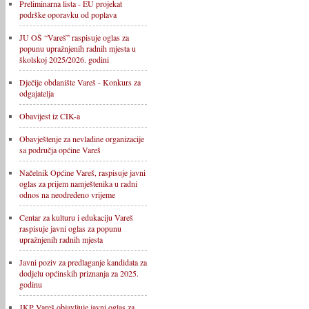
Preliminarna lista - EU projekat
podrške oporavku od poplava
JU OŠ “Vareš” raspisuje oglas za
popunu upražnjenih radnih mjesta u
školskoj 2025/2026. godini
Dječije obdanište Vareš - Konkurs za
odgajatelja
Obavijest iz CIK-a
Obavještenje za nevladine organizacije
sa područja općine Vareš
Načelnik Općine Vareš, raspisuje javni
oglas za prijem namještenika u radni
odnos na neodređeno vrijeme
Centar za kulturu i edukaciju Vareš
raspisuje javni oglas za popunu
upražnjenih radnih mjesta
Javni poziv za predlaganje kandidata za
dodjelu općinskih priznanja za 2025.
godinu
JKP Vareš objavljuje javni oglas za