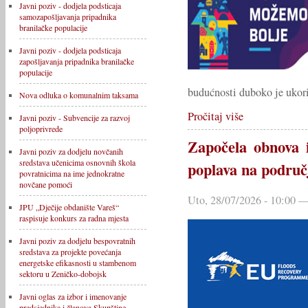
Javni poziv - dodjela podsticaja
samozapošljavanja pripadnika
branilačke populacije
Javni poziv - dodjela podsticaja
zapošljavanja pripadnika branilačke
populacije
budućnosti duboko je ukor
Nova odluka o komunalnim taksama
Pročitaj više
Javni poziv - Subvencije za razvoj
poljoprivrede
Započela obnova 
Javni poziv za dodjelu novčanih
sredstava učenicima osnovnih škola
poplava na područ
povratnicima na ime jednokratne
novčane pomoći
Uto, 28/07/2026 - 10:00 —
JPU „Dječije obdanište Vareš“
raspisuje konkurs za radna mjesta
Javni poziv za dodjelu bespovratnih
sredstava za projekte povećanja
energetske efikasnosti u stambenom
sektoru u Zeničko-dobojsk
Javni oglas za izbor i imenovanje
predsjednika i članova Skupštine