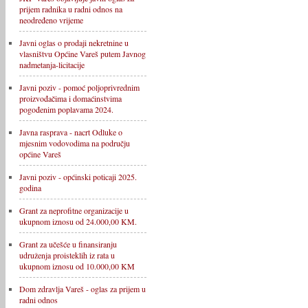
prijem radnika u radni odnos na
neodređeno vrijeme
Javni oglas o prodaji nekretnine u
vlasništvu Općine Vareš putem Javnog
nadmetanja-licitacije
Javni poziv - pomoć poljoprivrednim
proizvođačima i domaćinstvima
pogođenim poplavama 2024.
Javna rasprava - nacrt Odluke o
mjesnim vodovodima na području
općine Vareš
Javni poziv - općinski poticaji 2025.
godina
Grant za neprofitne organizacije u
ukupnom iznosu od 24.000,00 KM.
Grant za učešće u finansiranju
udruženja proisteklih iz rata u
ukupnom iznosu od 10.000,00 KM
Dom zdravlja Vareš - oglas za prijem u
radni odnos