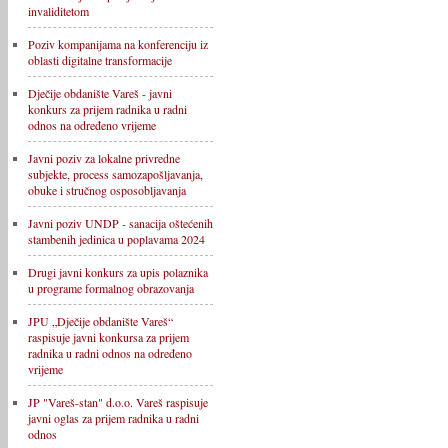
invaliditetom
Poziv kompanijama na konferenciju iz
oblasti digitalne transformacije
Dječije obdanište Vareš - javni
konkurs za prijem radnika u radni
odnos na određeno vrijeme
Javni poziv za lokalne privredne
subjekte, process samozapošljavanja,
obuke i stručnog osposobljavanja
Javni poziv UNDP - sanacija oštećenih
stambenih jedinica u poplavama 2024
Drugi javni konkurs za upis polaznika
u programe formalnog obrazovanja
JPU „Dječije obdanište Vareš“
raspisuje javni konkursa za prijem
radnika u radni odnos na određeno
vrijeme
JP "Vareš-stan" d.o.o. Vareš raspisuje
javni oglas za prijem radnika u radni
odnos