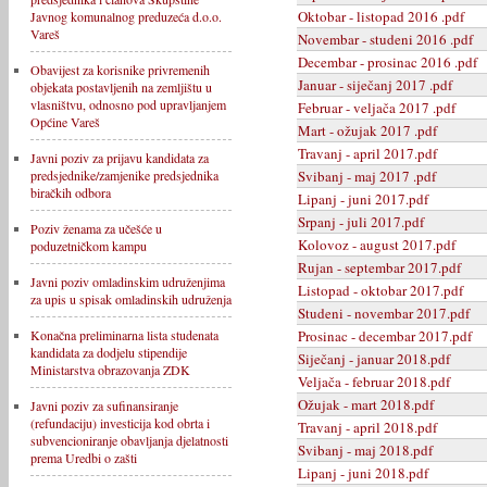
Oktobar - listopad 2016 .pdf
Javnog komunalnog preduzeća d.o.o.
Vareš
Novembar - studeni 2016 .pdf
Decembar - prosinac 2016 .pdf
Obavijest za korisnike privremenih
Januar - siječanj 2017 .pdf
objekata postavljenih na zemljištu u
vlasništvu, odnosno pod upravljanjem
Februar - veljača 2017 .pdf
Općine Vareš
Mart - ožujak 2017 .pdf
Travanj - april 2017.pdf
Javni poziv za prijavu kandidata za
Svibanj - maj 2017 .pdf
predsjednike/zamjenike predsjednika
biračkih odbora
Lipanj - juni 2017.pdf
Srpanj - juli 2017.pdf
Poziv ženama za učešće u
Kolovoz - august 2017.pdf
poduzetničkom kampu
Rujan - septembar 2017.pdf
Javni poziv omladinskim udruženjima
Listopad - oktobar 2017.pdf
za upis u spisak omladinskih udruženja
Studeni - novembar 2017.pdf
Prosinac - decembar 2017.pdf
Konačna preliminarna lista studenata
kandidata za dodjelu stipendije
Siječanj - januar 2018.pdf
Ministarstva obrazovanja ZDK
Veljača - februar 2018.pdf
Ožujak - mart 2018.pdf
Javni poziv za sufinansiranje
(refundaciju) investicija kod obrta i
Travanj - april 2018.pdf
subvencioniranje obavljanja djelatnosti
Svibanj - maj 2018.pdf
prema Uredbi o zašti
Lipanj - juni 2018.pdf