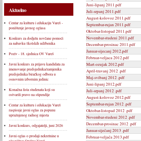
Juni-lipanj 2011.pdf
Aktuelno
Juli-srpanj 2011.pdf
August-kolovoz 2011.pdf
Centar za kulturu i edukaciju Vareš -
Septembar-rujan 2011.pdf
poništenje javnog oglasa
Oktobar-listopad 2011.pdf
Novembar-studeni 2011.pdf
Konkurs za dodjelu novčane pomoći
za nabavku školskih udžbenika
Decembar-prosinac 2011.pdf
Januar-sijecanj 2012.pdf
Poziv - 18. sjednica OV Vareš
Februar-veljaca 2012.pdf
Mart-ozujak 2012.pdf
Javni konkurs za prijavu kandidata za
imenovanje predsjednika/zamjenika
April-travanj 2012 .pdf
predsjednika biračkog odbora u
Maj-svibanj 2012 .pdf
osnovnim izbornim jedinic
Juni-lipanj 2012.pdf
Konačna lista studenata koji su
Juli-srpanj 2012 .pdf
ostvarili pravo na stipendije
August-kolovoz 2012.pdf
Septembar-rujan 2012 .pdf
Centar za kulturu i edukaciju Vareš
raspisuje javni oglas za popunu
Oktobar-listopad 2012 .pdf
upražnjenog radnog mjesta
Novembar-studeni 2012 .pdf
Decembar-prosinac 2012 .pdf
Javni konkurs, odgajatelji, juni 2026
Januar-siječanj 2013 .pdf
Javni oglas o prodaji nekretnine u
Februar-veljača 2013.pdf
vlasništvu Općine Vareš