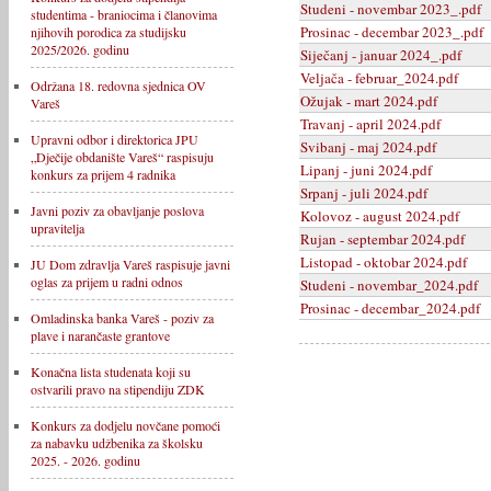
Studeni - novembar 2023_.pdf
studentima - braniocima i članovima
Prosinac - decembar 2023_.pdf
njihovih porodica za studijsku
2025/2026. godinu
Siječanj - januar 2024_.pdf
Veljača - februar_2024.pdf
Održana 18. redovna sjednica OV
Ožujak - mart 2024.pdf
Vareš
Travanj - april 2024.pdf
Upravni odbor i direktorica JPU
Svibanj - maj 2024.pdf
„Dječije obdanište Vareš“ raspisuju
Lipanj - juni 2024.pdf
konkurs za prijem 4 radnika
Srpanj - juli 2024.pdf
Javni poziv za obavljanje poslova
Kolovoz - august 2024.pdf
upravitelja
Rujan - septembar 2024.pdf
Listopad - oktobar 2024.pdf
JU Dom zdravlja Vareš raspisuje javni
oglas za prijem u radni odnos
Studeni - novembar_2024.pdf
Prosinac - decembar_2024.pdf
Omladinska banka Vareš - poziv za
plave i narančaste grantove
Konačna lista studenata koji su
ostvarili pravo na stipendiju ZDK
Konkurs za dodjelu novčane pomoći
za nabavku udžbenika za školsku
2025. - 2026. godinu