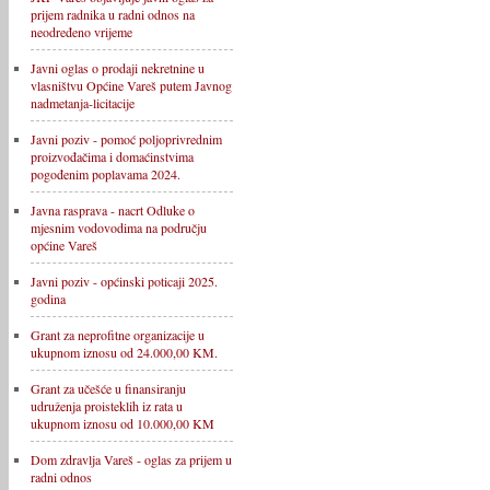
prijem radnika u radni odnos na
neodređeno vrijeme
Javni oglas o prodaji nekretnine u
vlasništvu Općine Vareš putem Javnog
nadmetanja-licitacije
Javni poziv - pomoć poljoprivrednim
proizvođačima i domaćinstvima
pogođenim poplavama 2024.
Javna rasprava - nacrt Odluke o
mjesnim vodovodima na području
općine Vareš
Javni poziv - općinski poticaji 2025.
godina
Grant za neprofitne organizacije u
ukupnom iznosu od 24.000,00 KM.
Grant za učešće u finansiranju
udruženja proisteklih iz rata u
ukupnom iznosu od 10.000,00 KM
Dom zdravlja Vareš - oglas za prijem u
radni odnos