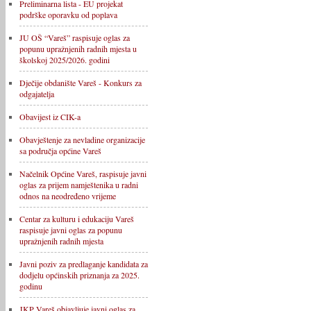
Preliminarna lista - EU projekat
podrške oporavku od poplava
JU OŠ “Vareš” raspisuje oglas za
popunu upražnjenih radnih mjesta u
školskoj 2025/2026. godini
Dječije obdanište Vareš - Konkurs za
odgajatelja
Obavijest iz CIK-a
Obavještenje za nevladine organizacije
sa područja općine Vareš
Načelnik Općine Vareš, raspisuje javni
oglas za prijem namještenika u radni
odnos na neodređeno vrijeme
Centar za kulturu i edukaciju Vareš
raspisuje javni oglas za popunu
upražnjenih radnih mjesta
Javni poziv za predlaganje kandidata za
dodjelu općinskih priznanja za 2025.
godinu
JKP Vareš objavljuje javni oglas za