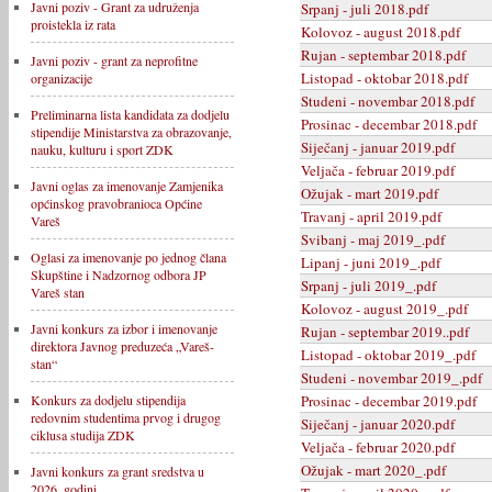
Javni poziv - Grant za udruženja
Srpanj - juli 2018.pdf
proistekla iz rata
Kolovoz - august 2018.pdf
Rujan - septembar 2018.pdf
Javni poziv - grant za neprofitne
Listopad - oktobar 2018.pdf
organizacije
Studeni - novembar 2018.pdf
Preliminarna lista kandidata za dodjelu
Prosinac - decembar 2018.pdf
stipendije Ministarstva za obrazovanje,
Siječanj - januar 2019.pdf
nauku, kulturu i sport ZDK
Veljača - februar 2019.pdf
Javni oglas za imenovanje Zamjenika
Ožujak - mart 2019.pdf
općinskog pravobranioca Općine
Travanj - april 2019.pdf
Vareš
Svibanj - maj 2019_.pdf
Oglasi za imenovanje po jednog člana
Lipanj - juni 2019_.pdf
Skupštine i Nadzornog odbora JP
Srpanj - juli 2019_.pdf
Vareš stan
Kolovoz - august 2019_.pdf
Javni konkurs za izbor i imenovanje
Rujan - septembar 2019..pdf
direktora Javnog preduzeća „Vareš-
Listopad - oktobar 2019_.pdf
stan“
Studeni - novembar 2019_.pdf
Prosinac - decembar 2019.pdf
Konkurs za dodjelu stipendija
redovnim studentima prvog i drugog
Siječanj - januar 2020.pdf
ciklusa studija ZDK
Veljača - februar 2020.pdf
Ožujak - mart 2020_.pdf
Javni konkurs za grant sredstva u
2026. godini