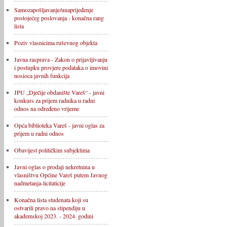
Samozapošljavanje/unaprijeđenje
postojećeg poslovanja - konačna rang
lista
Poziv vlasnicima ruševnog objekta
Javna rasprava - Zakon o prijavljivanju
i postupku provjere podataka o imovini
nosioca javnih funkcija
JPU „Dječije obdanište Vareš“ - javni
konkurs za prijem radnika u radni
odnos na određeno vrijeme
Opća biblioteka Vareš - javni oglas za
prijem u radni odnos
Obavijest političkim subjektima
Javni oglas o prodaji nekretnina u
vlasništvu Općine Vareš putem Javnog
nadmetanja-licitaticije
Konačna lista studenata koji su
ostvarili pravo na stipendiju u
akademskoj 2023. - 2024. godini