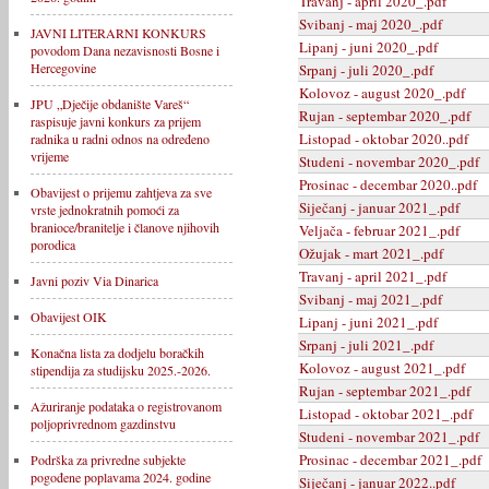
Travanj - april 2020_.pdf
Svibanj - maj 2020_.pdf
JAVNI LITERARNI KONKURS
Lipanj - juni 2020_.pdf
povodom Dana nezavisnosti Bosne i
Hercegovine
Srpanj - juli 2020_.pdf
Kolovoz - august 2020_.pdf
JPU „Dječije obdanište Vareš“
Rujan - septembar 2020_.pdf
raspisuje javni konkurs za prijem
Listopad - oktobar 2020..pdf
radnika u radni odnos na određeno
vrijeme
Studeni - novembar 2020_.pdf
Prosinac - decembar 2020..pdf
Obavijest o prijemu zahtjeva za sve
Siječanj - januar 2021_.pdf
vrste jednokratnih pomoći za
branioce/branitelje i članove njihovih
Veljača - februar 2021_.pdf
porodica
Ožujak - mart 2021_.pdf
Travanj - april 2021_.pdf
Javni poziv Via Dinarica
Svibanj - maj 2021_.pdf
Obavijest OIK
Lipanj - juni 2021_.pdf
Srpanj - juli 2021_.pdf
Konačna lista za dodjelu boračkih
Kolovoz - august 2021_.pdf
stipendija za studijsku 2025.-2026.
Rujan - septembar 2021_.pdf
Ažuriranje podataka o registrovanom
Listopad - oktobar 2021_.pdf
poljoprivrednom gazdinstvu
Studeni - novembar 2021_.pdf
Prosinac - decembar 2021_.pdf
Podrška za privredne subjekte
pogođene poplavama 2024. godine
Siječanj - januar 2022..pdf