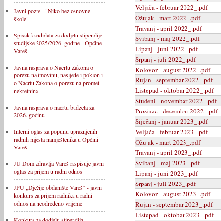
Veljača - februar 2022_.pdf
Javni poziv - "Niko bez osnovne
Ožujak - mart 2022_.pdf
škole"
Travanj - april 2022_.pdf
Spisak kandidata za dodjelu stipendije
Svibanj - maj 2022_.pdf
studijske 2025/2026. godine - Općine
Lipanj - juni 2022_.pdf
Vareš
Srpanj - juli 2022_.pdf
Javna rasprava o Nacrtu Zakona o
Kolovoz - august 2022_.pdf
porezu na imovinu, nasljeđe i poklon i
Rujan - septembar 2022_.pdf
o Nacrtu Zakona o porezu na promet
Listopad - oktobar 2022_.pdf
nekretnina
Studeni - novembar 2022_.pdf
Javna rasprava o nacrtu budžeta za
Prosinac - decembar 2022_.pdf
2026. godinu
Siječanj - januar 2023_.pdf
Veljača - februar 2023_.pdf
Interni oglas za popunu upražnjenih
radnih mjesta namještenika u Općini
Ožujak - mart 2023_.pdf
Vareš
Travanj - april 2023_.pdf
Svibanj - maj 2023_.pdf
JU Dom zdravlja Vareš raspisuje javni
oglas za prijem u radni odnos
Lipanj - juni 2023_.pdf
Srpanj - juli 2023_.pdf
JPU „Dječije obdanište Vareš“ - javni
Kolovoz - august 2023_.pdf
konkurs za prijem radnika u radni
odnos na neodređeno vrijeme
Rujan - septembar 2023_.pdf
Listopad - oktobar 2023_.pdf
Konkurs za dodjelu stipendija