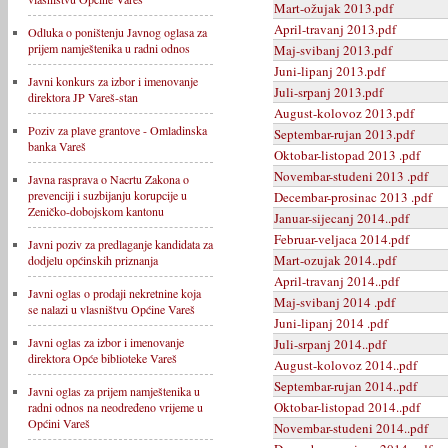
Mart-ožujak 2013.pdf
April-travanj 2013.pdf
Odluka o poništenju Javnog oglasa za
prijem namještenika u radni odnos
Maj-svibanj 2013.pdf
Juni-lipanj 2013.pdf
Javni konkurs za izbor i imenovanje
Juli-srpanj 2013.pdf
direktora JP Vareš-stan
August-kolovoz 2013.pdf
Poziv za plave grantove - Omladinska
Septembar-rujan 2013.pdf
banka Vareš
Oktobar-listopad 2013 .pdf
Novembar-studeni 2013 .pdf
Javna rasprava o Nacrtu Zakona o
prevenciji i suzbijanju korupcije u
Decembar-prosinac 2013 .pdf
Zeničko-dobojskom kantonu
Januar-sijecanj 2014..pdf
Februar-veljaca 2014.pdf
Javni poziv za predlaganje kandidata za
Mart-ozujak 2014..pdf
dodjelu općinskih priznanja
April-travanj 2014..pdf
Javni oglas o prodaji nekretnine koja
Maj-svibanj 2014 .pdf
se nalazi u vlasništvu Općine Vareš
Juni-lipanj 2014 .pdf
Javni oglas za izbor i imenovanje
Juli-srpanj 2014..pdf
direktora Opće biblioteke Vareš
August-kolovoz 2014..pdf
Septembar-rujan 2014..pdf
Javni oglas za prijem namještenika u
Oktobar-listopad 2014..pdf
radni odnos na neodređeno vrijeme u
Općini Vareš
Novembar-studeni 2014..pdf