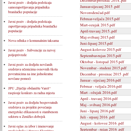
Decembar-prosinac 2014..pdf
Javni poziv - dodjela podsticaja
Januar-sijecanj 2015 .pdf
samozapošljavanja pripadnika
branilačke populacije
Novorođenčad.pdf
Februar-veljača 2015.pdf
Javni poziv - dodjela podsticaja
Mart-ozujak 2015.pdf
zapošljavanja pripadnika branilačke
April-travanj 2015..pdf
populacije
Maj-svibanj 2015.pdf
Nova odluka o komunalnim taksama
Juni-lipanj 2015.pdf
August-kolovoz 2015.pdf
Javni poziv - Subvencije za razvoj
poljoprivrede
Septembar-rujan 2015.pdf
Oktobar - listopad 2015.pdf
Javni poziv za dodjelu novčanih
Novembar - studeni 2015.pdf
sredstava učenicima osnovnih škola
Decembar - prosinac 2015 .pdf
povratnicima na ime jednokratne
novčane pomoći
Januar - sijećanj 2016.pdf
Februar - veljača 2016.pdf
JPU „Dječije obdanište Vareš“
Mart - ožujak 2016.pdf
raspisuje konkurs za radna mjesta
April - travanj 2016.pdf
Javni poziv za dodjelu bespovratnih
Maj - svibanj 2016.pdf
sredstava za projekte povećanja
Juni - lipanj 2016.pdf
energetske efikasnosti u stambenom
sektoru u Zeničko-dobojsk
Juli - srpanj 2016 .pdf
August - kolovoz 2016 .pdf
Javni oglas za izbor i imenovanje
Septembar - rujan 2016 .pdf
predsjednika i članova Skupštine