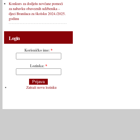
Konkurs za dodjelu novčane pomoći
za nabavku obaveznih udžbenika –
djeci Branilaca za školsku 2024./2025.
godinu
Login
Korisničko ime:
*
Lozinka:
*
Zatraži novu lozinku