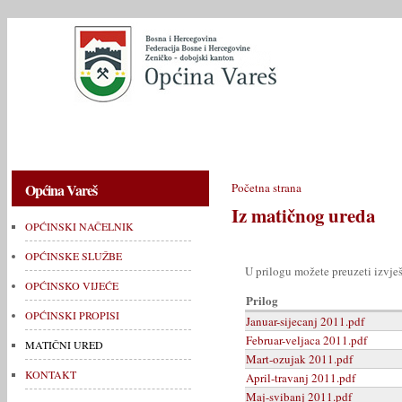
OPĆINSKI NAČELNIK
OPĆINSKE SLUŽBE
OPĆINSKO V
Općina Vareš
Početna strana
Iz matičnog ureda
OPĆINSKI NAČELNIK
OPĆINSKE SLUŽBE
U prilogu možete preuzeti izvje
OPĆINSKO VIJEĆE
Prilog
OPĆINSKI PROPISI
Januar-sijecanj 2011.pdf
Februar-veljaca 2011.pdf
MATIČNI URED
Mart-ozujak 2011.pdf
KONTAKT
April-travanj 2011.pdf
Maj-svibanj 2011.pdf