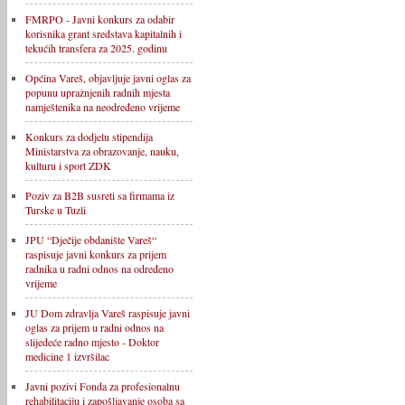
FMRPO - Javni konkurs za odabir
korisnika grant sredstava kapitalnih i
tekućih transfera za 2025. godinu
Općina Vareš, objavljuje javni oglas za
popunu upražnjenih radnih mjesta
namještenika na neodređeno vrijeme
Konkurs za dodjelu stipendija
Ministarstva za obrazovanje, nauku,
kulturu i sport ZDK
Poziv za B2B susreti sa firmama iz
Turske u Tuzli
JPU “Dječije obdanište Vareš“
raspisuje javni konkurs za prijem
radnika u radni odnos na određeno
vrijeme
JU Dom zdravlja Vareš raspisuje javni
oglas za prijem u radni odnos na
slijedeće radno mjesto - Doktor
medicine 1 izvršilac
Javni pozivi Fonda za profesionalnu
rehabilitaciju i zapošljavanje osoba sa