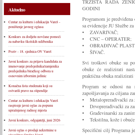
TRŽIŠTA RADA ZENI
GODINI
Aktuelno
Programom je predviđena o
Centar za kulturu i edukaciju Vareš -
sa evidencije JU Službe za
poništenje javnog oglasa
• ZAVARIVAČ;
Konkurs za dodjelu novčane pomoći
• CNC – OPERATER;
za nabavku školskih udžbenika
• OBRAĐIVAČ PLAST
• ŠIVAČ.
Poziv - 18. sjednica OV Vareš
Javni konkurs za prijavu kandidata za
Svi troškovi obuke su po
imenovanje predsjednika/zamjenika
obuke će realizirati nas
predsjednika biračkog odbora u
praktična obuka realizirat
osnovnim izbornim jedinic
Program se odnosi na n
Konačna lista studenata koji su
ostvarili pravo na stipendije
zapošljavanja za ciljana z
• Metaloprerađivački za z
Centar za kulturu i edukaciju Vareš
raspisuje javni oglas za popunu
• Drvoprerađivački za za
upražnjenog radnog mjesta
• Građevinarski za zanima
• Tekstilna, kože i obuće 
Javni konkurs, odgajatelji, juni 2026
Specifični cilj Programa je
Javni oglas o prodaji nekretnine u
vlasništvu Općine Vareš