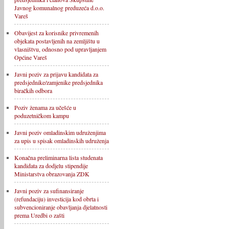
Javnog komunalnog preduzeća d.o.o.
Vareš
Obavijest za korisnike privremenih
objekata postavljenih na zemljištu u
vlasništvu, odnosno pod upravljanjem
Općine Vareš
Javni poziv za prijavu kandidata za
predsjednike/zamjenike predsjednika
biračkih odbora
Poziv ženama za učešće u
poduzetničkom kampu
Javni poziv omladinskim udruženjima
za upis u spisak omladinskih udruženja
Konačna preliminarna lista studenata
kandidata za dodjelu stipendije
Ministarstva obrazovanja ZDK
Javni poziv za sufinansiranje
(refundaciju) investicija kod obrta i
subvencioniranje obavljanja djelatnosti
prema Uredbi o zašti