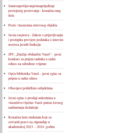
Samozapošljavanje/unaprijeđenje
postojećeg poslovanja - konačna rang
lista
Poziv vlasnicima ruševnog objekta
Javna rasprava - Zakon o prijavljivanju
i postupku provjere podataka o imovini
nosioca javnih funkcija
JPU „Dječije obdanište Vareš“ - javni
konkurs za prijem radnika u radni
odnos na određeno vrijeme
Opća biblioteka Vareš - javni oglas za
prijem u radni odnos
Obavijest političkim subjektima
Javni oglas o prodaji nekretnina u
vlasništvu Općine Vareš putem Javnog
nadmetanja-licitaticije
Konačna lista studenata koji su
ostvarili pravo na stipendiju u
akademskoj 2023. - 2024. godini