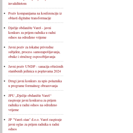
invaliditetom
Poziv kompanijama na konferenciju iz
oblasti digitalne transformacije
Dječije obdanište Vareš - javni
konkurs za prijem radnika u radni
odnos na određeno vrijeme
Javni poziv za lokalne privredne
subjekte, process samozapošljavanja,
obuke i stručnog osposobljavanja
Javni poziv UNDP - sanacija oštećenih
stambenih jedinica u poplavama 2024
Drugi javni konkurs za upis polaznika
u programe formalnog obrazovanja
JPU „Dječije obdanište Vareš“
raspisuje javni konkursa za prijem
radnika u radni odnos na određeno
vrijeme
JP "Vareš-stan" d.o.o. Vareš raspisuje
javni oglas za prijem radnika u radni
odnos