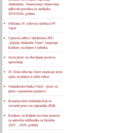
studentima - braniocima i članovima
njihovih porodica za studijsku
2025/2026. godinu
Održana 18. redovna sjednica OV
Vareš
Upravni odbor i direktorica JPU
„Dječije obdanište Vareš“ raspisuju
konkurs za prijem 4 radnika
Javni poziv za obavljanje poslova
upravitelja
JU Dom zdravlja Vareš raspisuje javni
oglas za prijem u radni odnos
Omladinska banka Vareš - poziv za
plave i narančaste grantove
Konačna lista studenata koji su
ostvarili pravo na stipendiju ZDK
Konkurs za dodjelu novčane pomoći
za nabavku udžbenika za školsku
2025. - 2026. godinu