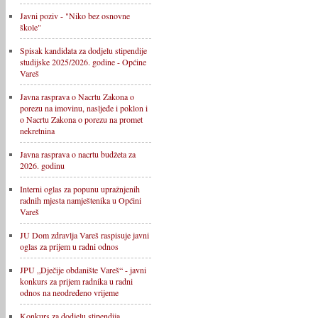
Javni poziv - "Niko bez osnovne
škole"
Spisak kandidata za dodjelu stipendije
studijske 2025/2026. godine - Općine
Vareš
Javna rasprava o Nacrtu Zakona o
porezu na imovinu, nasljeđe i poklon i
o Nacrtu Zakona o porezu na promet
nekretnina
Javna rasprava o nacrtu budžeta za
2026. godinu
Interni oglas za popunu upražnjenih
radnih mjesta namještenika u Općini
Vareš
JU Dom zdravlja Vareš raspisuje javni
oglas za prijem u radni odnos
JPU „Dječije obdanište Vareš“ - javni
konkurs za prijem radnika u radni
odnos na neodređeno vrijeme
Konkurs za dodjelu stipendija