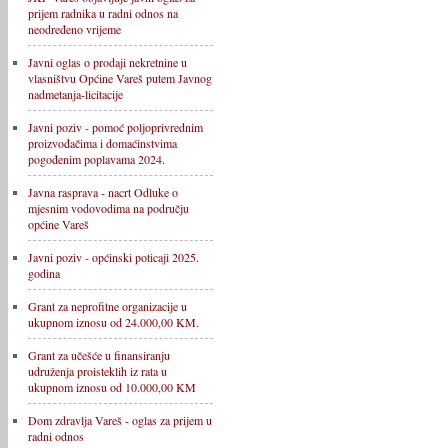
prijem radnika u radni odnos na
neodređeno vrijeme
Javni oglas o prodaji nekretnine u
vlasništvu Općine Vareš putem Javnog
nadmetanja-licitacije
Javni poziv - pomoć poljoprivrednim
proizvođačima i domaćinstvima
pogođenim poplavama 2024.
Javna rasprava - nacrt Odluke o
mjesnim vodovodima na području
općine Vareš
Javni poziv - općinski poticaji 2025.
godina
Grant za neprofitne organizacije u
ukupnom iznosu od 24.000,00 KM.
Grant za učešće u finansiranju
udruženja proisteklih iz rata u
ukupnom iznosu od 10.000,00 KM
Dom zdravlja Vareš - oglas za prijem u
radni odnos