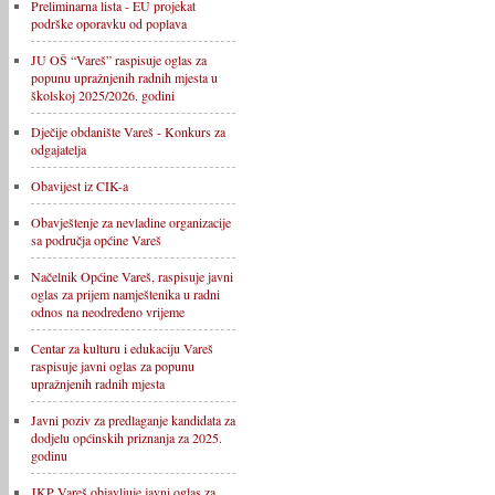
Preliminarna lista - EU projekat
podrške oporavku od poplava
JU OŠ “Vareš” raspisuje oglas za
popunu upražnjenih radnih mjesta u
školskoj 2025/2026. godini
Dječije obdanište Vareš - Konkurs za
odgajatelja
Obavijest iz CIK-a
Obavještenje za nevladine organizacije
sa područja općine Vareš
Načelnik Općine Vareš, raspisuje javni
oglas za prijem namještenika u radni
odnos na neodređeno vrijeme
Centar za kulturu i edukaciju Vareš
raspisuje javni oglas za popunu
upražnjenih radnih mjesta
Javni poziv za predlaganje kandidata za
dodjelu općinskih priznanja za 2025.
godinu
JKP Vareš objavljuje javni oglas za