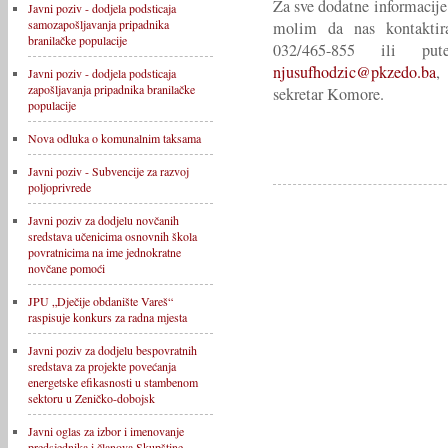
Za sve dodatne informacije
Javni poziv - dodjela podsticaja
samozapošljavanja pripadnika
molim da nas kontaktira
branilačke populacije
032/465-855 ili p
njusufhodzic@pkzedo.ba
,
Javni poziv - dodjela podsticaja
zapošljavanja pripadnika branilačke
sekretar Komore.
populacije
Nova odluka o komunalnim taksama
Javni poziv - Subvencije za razvoj
poljoprivrede
Javni poziv za dodjelu novčanih
sredstava učenicima osnovnih škola
povratnicima na ime jednokratne
novčane pomoći
JPU „Dječije obdanište Vareš“
raspisuje konkurs za radna mjesta
Javni poziv za dodjelu bespovratnih
sredstava za projekte povećanja
energetske efikasnosti u stambenom
sektoru u Zeničko-dobojsk
Javni oglas za izbor i imenovanje
predsjednika i članova Skupštine