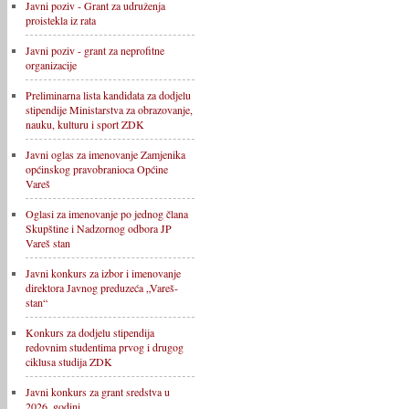
Javni poziv - Grant za udruženja
proistekla iz rata
Javni poziv - grant za neprofitne
organizacije
Preliminarna lista kandidata za dodjelu
stipendije Ministarstva za obrazovanje,
nauku, kulturu i sport ZDK
Javni oglas za imenovanje Zamjenika
općinskog pravobranioca Općine
Vareš
Oglasi za imenovanje po jednog člana
Skupštine i Nadzornog odbora JP
Vareš stan
Javni konkurs za izbor i imenovanje
direktora Javnog preduzeća „Vareš-
stan“
Konkurs za dodjelu stipendija
redovnim studentima prvog i drugog
ciklusa studija ZDK
Javni konkurs za grant sredstva u
2026. godini