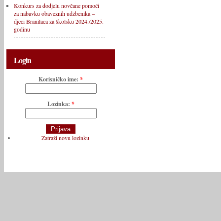
Konkurs za dodjelu novčane pomoći
za nabavku obaveznih udžbenika –
djeci Branilaca za školsku 2024./2025.
godinu
Login
Korisničko ime:
*
Lozinka:
*
Zatraži novu lozinku