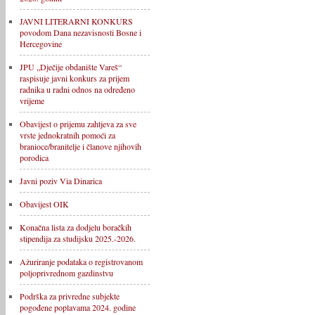
JAVNI LITERARNI KONKURS
povodom Dana nezavisnosti Bosne i
Hercegovine
JPU „Dječije obdanište Vareš“
raspisuje javni konkurs za prijem
radnika u radni odnos na određeno
vrijeme
Obavijest o prijemu zahtjeva za sve
vrste jednokratnih pomoći za
branioce/branitelje i članove njihovih
porodica
Javni poziv Via Dinarica
Obavijest OIK
Konačna lista za dodjelu boračkih
stipendija za studijsku 2025.-2026.
Ažuriranje podataka o registrovanom
poljoprivrednom gazdinstvu
Podrška za privredne subjekte
pogođene poplavama 2024. godine