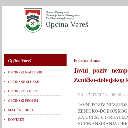
OPĆINSKI NAČELNIK
OPĆINSKE SLUŽBE
OPĆINSKO V
Općina Vareš
Početna strana
Javni poziv neza
OPĆINSKI NAČELNIK
Zeničko-dobojskog 
OPĆINSKE SLUŽBE
OPĆINSKO VIJEĆE
Sri, 12/07/2023 - 08:38 —
OPĆINSKI PROPISI
JAVNI POZIV NEZAPO
MATIČNI URED
ZENIČKO-DOBOJSKO
ZA UČEŠĆE U REALIZ
KONTAKT
SUFINANSIRANJA OB