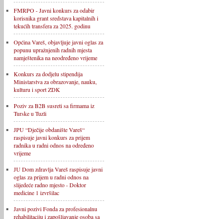
FMRPO - Javni konkurs za odabir
korisnika grant sredstava kapitalnih i
tekućih transfera za 2025. godinu
Općina Vareš, objavljuje javni oglas za
popunu upražnjenih radnih mjesta
namještenika na neodređeno vrijeme
Konkurs za dodjelu stipendija
Ministarstva za obrazovanje, nauku,
kulturu i sport ZDK
Poziv za B2B susreti sa firmama iz
Turske u Tuzli
JPU “Dječije obdanište Vareš“
raspisuje javni konkurs za prijem
radnika u radni odnos na određeno
vrijeme
JU Dom zdravlja Vareš raspisuje javni
oglas za prijem u radni odnos na
slijedeće radno mjesto - Doktor
medicine 1 izvršilac
Javni pozivi Fonda za profesionalnu
rehabilitaciju i zapošljavanje osoba sa