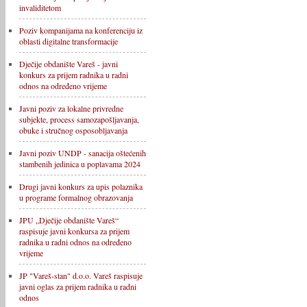
invaliditetom
Poziv kompanijama na konferenciju iz
oblasti digitalne transformacije
Dječije obdanište Vareš - javni
konkurs za prijem radnika u radni
odnos na određeno vrijeme
Javni poziv za lokalne privredne
subjekte, process samozapošljavanja,
obuke i stručnog osposobljavanja
Javni poziv UNDP - sanacija oštećenih
stambenih jedinica u poplavama 2024
Drugi javni konkurs za upis polaznika
u programe formalnog obrazovanja
JPU „Dječije obdanište Vareš“
raspisuje javni konkursa za prijem
radnika u radni odnos na određeno
vrijeme
JP "Vareš-stan" d.o.o. Vareš raspisuje
javni oglas za prijem radnika u radni
odnos