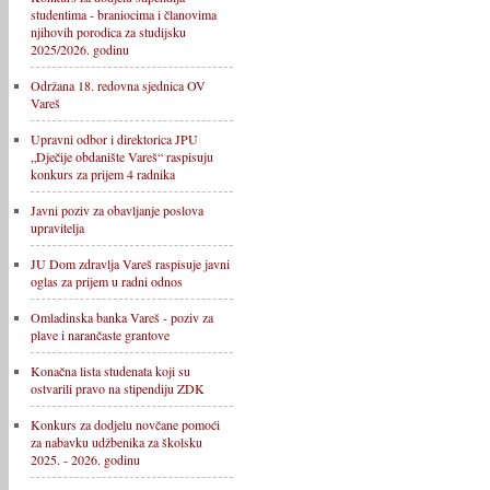
studentima - braniocima i članovima
njihovih porodica za studijsku
2025/2026. godinu
Održana 18. redovna sjednica OV
Vareš
Upravni odbor i direktorica JPU
„Dječije obdanište Vareš“ raspisuju
konkurs za prijem 4 radnika
Javni poziv za obavljanje poslova
upravitelja
JU Dom zdravlja Vareš raspisuje javni
oglas za prijem u radni odnos
Omladinska banka Vareš - poziv za
plave i narančaste grantove
Konačna lista studenata koji su
ostvarili pravo na stipendiju ZDK
Konkurs za dodjelu novčane pomoći
za nabavku udžbenika za školsku
2025. - 2026. godinu