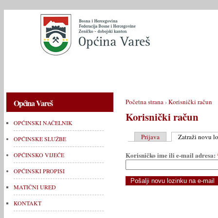
OPĆINSKI NAČELNIK
OPĆINSKE SLUŽBE
OPĆINSKO V
Općina Vareš
Početna strana
›
Korisnički račun
Korisnički račun
OPĆINSKI NAČELNIK
Prijava
Zatraži novu l
OPĆINSKE SLUŽBE
Korisničko ime ili e-mail adresa:
OPĆINSKO VIJEĆE
OPĆINSKI PROPISI
MATIČNI URED
KONTAKT