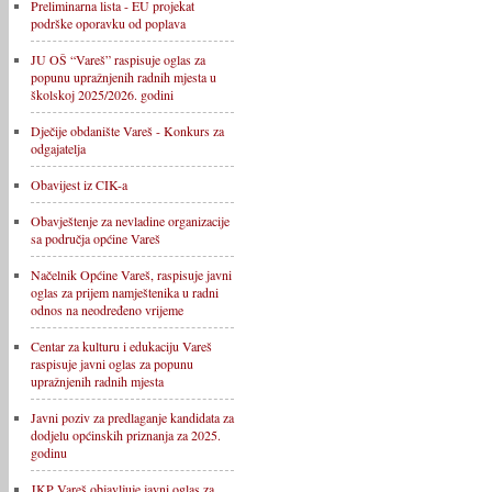
Preliminarna lista - EU projekat
podrške oporavku od poplava
JU OŠ “Vareš” raspisuje oglas za
popunu upražnjenih radnih mjesta u
školskoj 2025/2026. godini
Dječije obdanište Vareš - Konkurs za
odgajatelja
Obavijest iz CIK-a
Obavještenje za nevladine organizacije
sa područja općine Vareš
Načelnik Općine Vareš, raspisuje javni
oglas za prijem namještenika u radni
odnos na neodređeno vrijeme
Centar za kulturu i edukaciju Vareš
raspisuje javni oglas za popunu
upražnjenih radnih mjesta
Javni poziv za predlaganje kandidata za
dodjelu općinskih priznanja za 2025.
godinu
JKP Vareš objavljuje javni oglas za