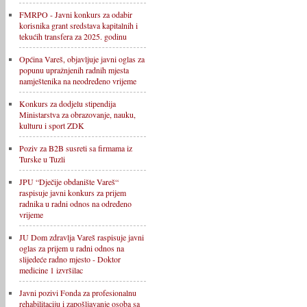
FMRPO - Javni konkurs za odabir
korisnika grant sredstava kapitalnih i
tekućih transfera za 2025. godinu
Općina Vareš, objavljuje javni oglas za
popunu upražnjenih radnih mjesta
namještenika na neodređeno vrijeme
Konkurs za dodjelu stipendija
Ministarstva za obrazovanje, nauku,
kulturu i sport ZDK
Poziv za B2B susreti sa firmama iz
Turske u Tuzli
JPU “Dječije obdanište Vareš“
raspisuje javni konkurs za prijem
radnika u radni odnos na određeno
vrijeme
JU Dom zdravlja Vareš raspisuje javni
oglas za prijem u radni odnos na
slijedeće radno mjesto - Doktor
medicine 1 izvršilac
Javni pozivi Fonda za profesionalnu
rehabilitaciju i zapošljavanje osoba sa