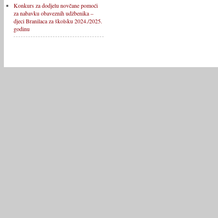
Konkurs za dodjelu novčane pomoći
za nabavku obaveznih udžbenika –
djeci Branilaca za školsku 2024./2025.
godinu