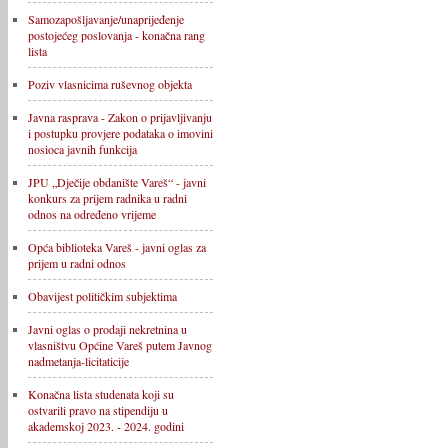
Samozapošljavanje/unaprijeđenje
postojećeg poslovanja - konačna rang
lista
Poziv vlasnicima ruševnog objekta
Javna rasprava - Zakon o prijavljivanju
i postupku provjere podataka o imovini
nosioca javnih funkcija
JPU „Dječije obdanište Vareš“ - javni
konkurs za prijem radnika u radni
odnos na određeno vrijeme
Opća biblioteka Vareš - javni oglas za
prijem u radni odnos
Obavijest političkim subjektima
Javni oglas o prodaji nekretnina u
vlasništvu Općine Vareš putem Javnog
nadmetanja-licitaticije
Konačna lista studenata koji su
ostvarili pravo na stipendiju u
akademskoj 2023. - 2024. godini