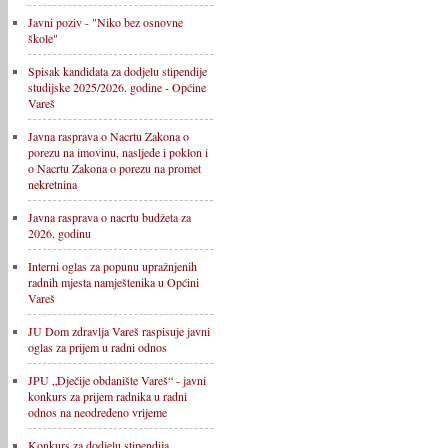
Javni poziv - "Niko bez osnovne
škole"
Spisak kandidata za dodjelu stipendije
studijske 2025/2026. godine - Općine
Vareš
Javna rasprava o Nacrtu Zakona o
porezu na imovinu, nasljeđe i poklon i
o Nacrtu Zakona o porezu na promet
nekretnina
Javna rasprava o nacrtu budžeta za
2026. godinu
Interni oglas za popunu upražnjenih
radnih mjesta namještenika u Općini
Vareš
JU Dom zdravlja Vareš raspisuje javni
oglas za prijem u radni odnos
JPU „Dječije obdanište Vareš“ - javni
konkurs za prijem radnika u radni
odnos na neodređeno vrijeme
Konkurs za dodjelu stipendija