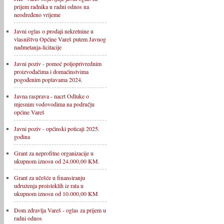
prijem radnika u radni odnos na
neodređeno vrijeme
Javni oglas o prodaji nekretnine u
vlasništvu Općine Vareš putem Javnog
nadmetanja-licitacije
Javni poziv - pomoć poljoprivrednim
proizvođačima i domaćinstvima
pogođenim poplavama 2024.
Javna rasprava - nacrt Odluke o
mjesnim vodovodima na području
općine Vareš
Javni poziv - općinski poticaji 2025.
godina
Grant za neprofitne organizacije u
ukupnom iznosu od 24.000,00 KM.
Grant za učešće u finansiranju
udruženja proisteklih iz rata u
ukupnom iznosu od 10.000,00 KM
Dom zdravlja Vareš - oglas za prijem u
radni odnos