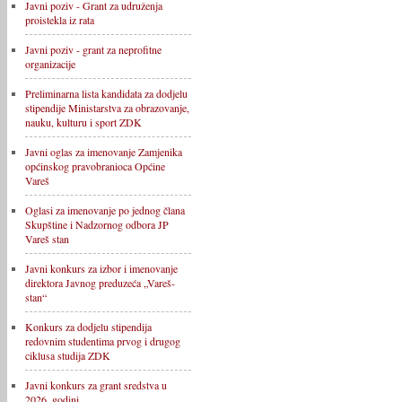
Javni poziv - Grant za udruženja
proistekla iz rata
Javni poziv - grant za neprofitne
organizacije
Preliminarna lista kandidata za dodjelu
stipendije Ministarstva za obrazovanje,
nauku, kulturu i sport ZDK
Javni oglas za imenovanje Zamjenika
općinskog pravobranioca Općine
Vareš
Oglasi za imenovanje po jednog člana
Skupštine i Nadzornog odbora JP
Vareš stan
Javni konkurs za izbor i imenovanje
direktora Javnog preduzeća „Vareš-
stan“
Konkurs za dodjelu stipendija
redovnim studentima prvog i drugog
ciklusa studija ZDK
Javni konkurs za grant sredstva u
2026. godini