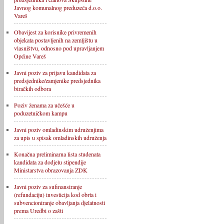
Javnog komunalnog preduzeća d.o.o.
Vareš
Obavijest za korisnike privremenih
objekata postavljenih na zemljištu u
vlasništvu, odnosno pod upravljanjem
Općine Vareš
Javni poziv za prijavu kandidata za
predsjednike/zamjenike predsjednika
biračkih odbora
Poziv ženama za učešće u
poduzetničkom kampu
Javni poziv omladinskim udruženjima
za upis u spisak omladinskih udruženja
Konačna preliminarna lista studenata
kandidata za dodjelu stipendije
Ministarstva obrazovanja ZDK
Javni poziv za sufinansiranje
(refundaciju) investicija kod obrta i
subvencioniranje obavljanja djelatnosti
prema Uredbi o zašti