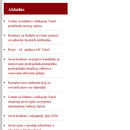
Aktuelno
Centar za kulturu i edukaciju Vareš -
poništenje javnog oglasa
Konkurs za dodjelu novčane pomoći
za nabavku školskih udžbenika
Poziv - 18. sjednica OV Vareš
Javni konkurs za prijavu kandidata za
imenovanje predsjednika/zamjenika
predsjednika biračkog odbora u
osnovnim izbornim jedinic
Konačna lista studenata koji su
ostvarili pravo na stipendije
Centar za kulturu i edukaciju Vareš
raspisuje javni oglas za popunu
upražnjenog radnog mjesta
Javni konkurs, odgajatelji, juni 2026
Javni oglas o prodaji nekretnine u
vlasništvu Općine Vareš