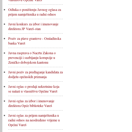
Odluka o poništenju Javnog oglasa za
prijem namještenika u radni odnos
Javni konkurs za izbor i imenovanje
direktora JP Vareš-stan
Poziv za plave grantove - Omladinska
banka Vareš
Javna rasprava o Nacrtu Zakona o
prevenciji i suzbijanju korupcije u
Zeničko-dobojskom kantonu
Javni poziv za predlaganje kandidata za
dodjelu općinskih priznanja
Javni oglas o prodaji nekretnine koja
se nalazi u vlasništvu Općine Vareš
Javni oglas za izbor i imenovanje
direktora Opće biblioteke Vareš
Javni oglas za prijem namještenika u
radni odnos na neodređeno vrijeme u
Općini Vareš