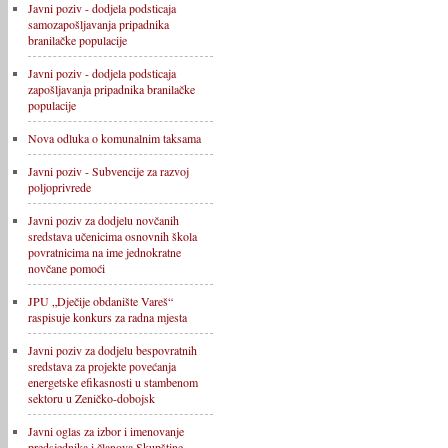
Javni poziv - dodjela podsticaja
samozapošljavanja pripadnika
branilačke populacije
Javni poziv - dodjela podsticaja
zapošljavanja pripadnika branilačke
populacije
Nova odluka o komunalnim taksama
Javni poziv - Subvencije za razvoj
poljoprivrede
Javni poziv za dodjelu novčanih
sredstava učenicima osnovnih škola
povratnicima na ime jednokratne
novčane pomoći
JPU „Dječije obdanište Vareš“
raspisuje konkurs za radna mjesta
Javni poziv za dodjelu bespovratnih
sredstava za projekte povećanja
energetske efikasnosti u stambenom
sektoru u Zeničko-dobojsk
Javni oglas za izbor i imenovanje
predsjednika i članova Skupštine