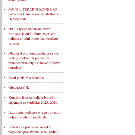
JAVNI LITERARNI KONKURS
povodom Dana nezavisnosti Bosne i
Hercegovine
JPU „Dječije obdanište Vareš“
raspisuje javni konkurs za prijem
radnika u radni odnos na određeno
vrijeme
Obavijest o prijemu zahtjeva za sve
vrste jednokratnih pomoći za
branioce/branitelje i članove njihovih
porodica
Javni poziv Via Dinarica
Obavijest OIK
Konačna lista za dodjelu boračkih
stipendija za studijsku 2025.-2026.
Ažuriranje podataka o registrovanom
poljoprivrednom gazdinstvu
Podrška za privredne subjekte
pogođene poplavama 2024. godine