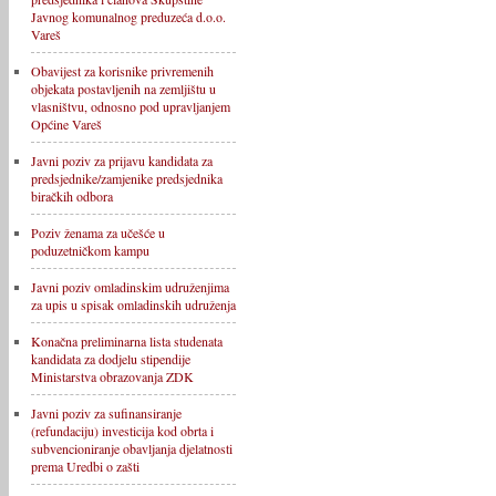
Javnog komunalnog preduzeća d.o.o.
Vareš
Obavijest za korisnike privremenih
objekata postavljenih na zemljištu u
vlasništvu, odnosno pod upravljanjem
Općine Vareš
Javni poziv za prijavu kandidata za
predsjednike/zamjenike predsjednika
biračkih odbora
Poziv ženama za učešće u
poduzetničkom kampu
Javni poziv omladinskim udruženjima
za upis u spisak omladinskih udruženja
Konačna preliminarna lista studenata
kandidata za dodjelu stipendije
Ministarstva obrazovanja ZDK
Javni poziv za sufinansiranje
(refundaciju) investicija kod obrta i
subvencioniranje obavljanja djelatnosti
prema Uredbi o zašti