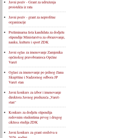
Javni poziv - Grant za udruženja
proistekla iz rata
Javni poziv - grant za neprofitne
organizacije
Preliminarna lista kandidata za dodjelu
stipendije Ministarstva za obrazovanje,
nauku, kulturu i sport ZDK
Javni oglas za imenovanje Zamjenika
općinskog pravobranioca Općine
Vareš
Oglasi za imenovanje po jednog člana
Skupštine i Nadzornog odbora JP
Vareš stan
Javni konkurs za izbor i imenovanje
direktora Javnog preduzeća „Vareš-
stan“
Konkurs za dodjelu stipendija
redovnim studentima prvog i drugog
ciklusa studija ZDK
Javni konkurs za grant sredstva u
2026. godini