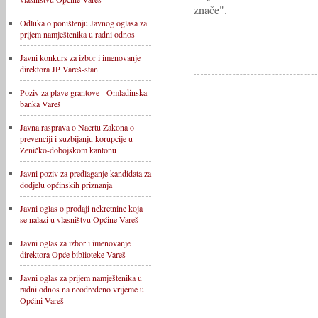
znače".
Odluka o poništenju Javnog oglasa za
prijem namještenika u radni odnos
Javni konkurs za izbor i imenovanje
direktora JP Vareš-stan
Poziv za plave grantove - Omladinska
banka Vareš
Javna rasprava o Nacrtu Zakona o
prevenciji i suzbijanju korupcije u
Zeničko-dobojskom kantonu
Javni poziv za predlaganje kandidata za
dodjelu općinskih priznanja
Javni oglas o prodaji nekretnine koja
se nalazi u vlasništvu Općine Vareš
Javni oglas za izbor i imenovanje
direktora Opće biblioteke Vareš
Javni oglas za prijem namještenika u
radni odnos na neodređeno vrijeme u
Općini Vareš