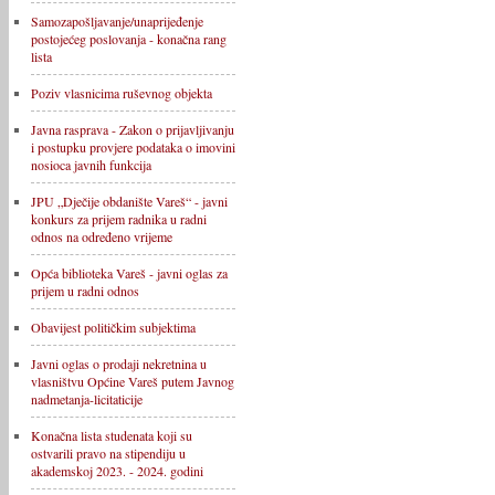
Samozapošljavanje/unaprijeđenje
postojećeg poslovanja - konačna rang
lista
Poziv vlasnicima ruševnog objekta
Javna rasprava - Zakon o prijavljivanju
i postupku provjere podataka o imovini
nosioca javnih funkcija
JPU „Dječije obdanište Vareš“ - javni
konkurs za prijem radnika u radni
odnos na određeno vrijeme
Opća biblioteka Vareš - javni oglas za
prijem u radni odnos
Obavijest političkim subjektima
Javni oglas o prodaji nekretnina u
vlasništvu Općine Vareš putem Javnog
nadmetanja-licitaticije
Konačna lista studenata koji su
ostvarili pravo na stipendiju u
akademskoj 2023. - 2024. godini