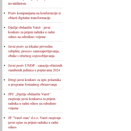
invaliditetom
Poziv kompanijama na konferenciju iz
oblasti digitalne transformacije
Dječije obdanište Vareš - javni
konkurs za prijem radnika u radni
odnos na određeno vrijeme
Javni poziv za lokalne privredne
subjekte, process samozapošljavanja,
obuke i stručnog osposobljavanja
Javni poziv UNDP - sanacija oštećenih
stambenih jedinica u poplavama 2024
Drugi javni konkurs za upis polaznika
u programe formalnog obrazovanja
JPU „Dječije obdanište Vareš“
raspisuje javni konkursa za prijem
radnika u radni odnos na određeno
vrijeme
JP "Vareš-stan" d.o.o. Vareš raspisuje
javni oglas za prijem radnika u radni
odnos