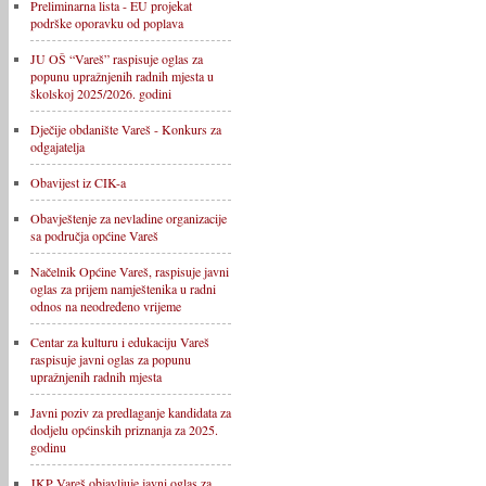
Preliminarna lista - EU projekat
podrške oporavku od poplava
JU OŠ “Vareš” raspisuje oglas za
popunu upražnjenih radnih mjesta u
školskoj 2025/2026. godini
Dječije obdanište Vareš - Konkurs za
odgajatelja
Obavijest iz CIK-a
Obavještenje za nevladine organizacije
sa područja općine Vareš
Načelnik Općine Vareš, raspisuje javni
oglas za prijem namještenika u radni
odnos na neodređeno vrijeme
Centar za kulturu i edukaciju Vareš
raspisuje javni oglas za popunu
upražnjenih radnih mjesta
Javni poziv za predlaganje kandidata za
dodjelu općinskih priznanja za 2025.
godinu
JKP Vareš objavljuje javni oglas za