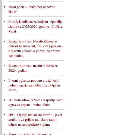
Javni poziv - "Niko bez osnovne
škole"
Spisak kandidata za dodjelu stipendije
studijske 2025/2026. godine - Općine
Vareš
Javna rasprava o Nacrtu Zakona o
porezu na imovinu, nasljeđe i poklon i
o Nacrtu Zakona o porezu na promet
nekretnina
Javna rasprava o nacrtu budžeta za
2026. godinu
Interni oglas za popunu upražnjenih
radnih mjesta namještenika u Općini
Vareš
JU Dom zdravlja Vareš raspisuje javni
oglas za prijem u radni odnos
JPU „Dječije obdanište Vareš“ - javni
konkurs za prijem radnika u radni
odnos na neodređeno vrijeme
Konkurs za dodjelu stipendija