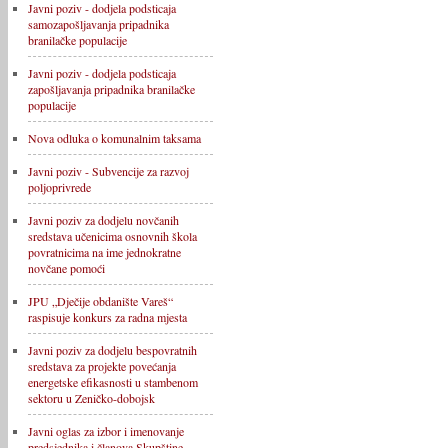
Javni poziv - dodjela podsticaja
samozapošljavanja pripadnika
branilačke populacije
Javni poziv - dodjela podsticaja
zapošljavanja pripadnika branilačke
populacije
Nova odluka o komunalnim taksama
Javni poziv - Subvencije za razvoj
poljoprivrede
Javni poziv za dodjelu novčanih
sredstava učenicima osnovnih škola
povratnicima na ime jednokratne
novčane pomoći
JPU „Dječije obdanište Vareš“
raspisuje konkurs za radna mjesta
Javni poziv za dodjelu bespovratnih
sredstava za projekte povećanja
energetske efikasnosti u stambenom
sektoru u Zeničko-dobojsk
Javni oglas za izbor i imenovanje
predsjednika i članova Skupštine