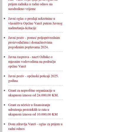
prijem radnika u radni odnos na
neodređeno vrijeme
Javni oglas o prodaji nekretnine u
vlasništvu Općine Vareš putem Javnog
nadmetanja-licitacije
Javni poziv - pomoć poljoprivrednim
proizvođačima i domaćinstvima
pogođenim poplavama 2024.
Javna rasprava - nacrt Odluke o
mjesnim vodovodima na području
općine Vareš
Javni poziv - općinski poticaji 2025.
godina
Grant za neprofitne organizacije u
ukupnom iznosu od 24.000,00 KM.
Grant za učešće u finansiranju
udruženja proisteklih iz rata u
ukupnom iznosu od 10.000,00 KM
Dom zdravlja Vareš - oglas za prijem u
radni odnos