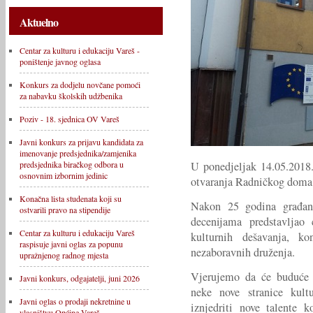
Aktuelno
Centar za kulturu i edukaciju Vareš -
poništenje javnog oglasa
Konkurs za dodjelu novčane pomoći
za nabavku školskih udžbenika
Poziv - 18. sjednica OV Vareš
Javni konkurs za prijavu kandidata za
imenovanje predsjednika/zamjenika
U ponedjeljak 14.05.2018.
predsjednika biračkog odbora u
osnovnim izbornim jedinic
otvaranja Radničkog doma
Konačna lista studenata koji su
Nakon 25 godina građani
ostvarili pravo na stipendije
decenijama predstavljao 
Centar za kulturu i edukaciju Vareš
kulturnih dešavanja, kon
raspisuje javni oglas za popunu
nezaboravnih druženja.
upražnjenog radnog mjesta
Vjerujemo da će buduće g
Javni konkurs, odgajatelji, juni 2026
neke nove stranice kultu
Javni oglas o prodaji nekretnine u
iznjedriti nove talente 
vlasništvu Općine Vareš