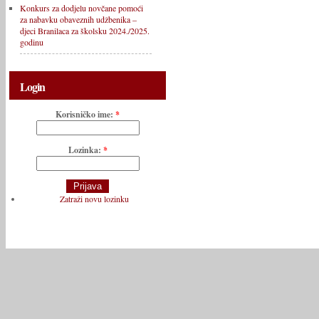
Konkurs za dodjelu novčane pomoći
za nabavku obaveznih udžbenika –
djeci Branilaca za školsku 2024./2025.
godinu
Login
Korisničko ime:
*
Lozinka:
*
Zatraži novu lozinku