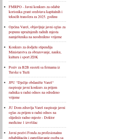
FMRPO - Javni konkurs za odabir
korisnika grant sredstava kapitalnih i
tekućih transfera za 2025. godinu
Općina Vareš, objavljuje javni oglas za
popunu upražnjenih radnih mjesta
namještenika na neodređeno vrijeme
Konkurs za dodjelu stipendija
Ministarstva za obrazovanje, nauku,
kulturu i sport ZDK
Poziv za B2B susreti sa firmama iz
Turske u Tuzli
JPU “Dječije obdanište Vareš“
raspisuje javni konkurs za prijem
radnika u radni odnos na određeno
vrijeme
JU Dom zdravlja Vareš raspisuje javni
oglas za prijem u radni odnos na
slijedeće radno mjesto - Doktor
medicine 1 izvršilac
Javni pozivi Fonda za profesionalnu
rehabilitaciju i zapošljavanje osoba sa