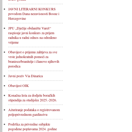
JAVNI LITERARNI KONKURS
povodom Dana nezavisnosti Bosne i
Hercegovine
JPU „Dječije obdanište Vareš“
raspisuje javni konkurs za prijem
radnika u radni odnos na određeno
vrijeme
Obavijest o prijemu zahtjeva za sve
vrste jednokratnih pomoći za
branioce/branitelje i članove njihovih
porodica
Javni poziv Via Dinarica
Obavijest OIK
Konačna lista za dodjelu boračkih
stipendija za studijsku 2025.-2026.
Ažuriranje podataka o registrovanom
poljoprivrednom gazdinstvu
Podrška za privredne subjekte
pogođene poplavama 2024. godine