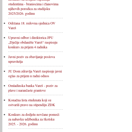
studentima - braniocima i članovima
njihovih porodica za studijsku
2025/2026. godinu
Održana 18. redovna sjednica OV
Vareš
Upravni odbor i direktorica JPU
„Dječije obdanište Vareš“ raspisuju
konkurs za prijem 4 radnika
Javni poziv za obavljanje poslova
upravitelja
JU Dom zdravlja Vareš raspisuje javni
oglas za prijem u radni odnos
Omladinska banka Vareš - poziv za
plave i narančaste grantove
Konačna lista studenata koji su
ostvarili pravo na stipendiju ZDK
Konkurs za dodjelu novčane pomoći
za nabavku udžbenika za školsku
2025. - 2026. godinu