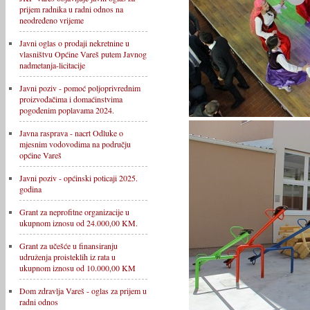
prijem radnika u radni odnos na
neodređeno vrijeme
Javni oglas o prodaji nekretnine u
vlasništvu Općine Vareš putem Javnog
nadmetanja-licitacije
Javni poziv - pomoć poljoprivrednim
proizvođačima i domaćinstvima
pogođenim poplavama 2024.
Javna rasprava - nacrt Odluke o
mjesnim vodovodima na području
općine Vareš
Javni poziv - općinski poticaji 2025.
godina
Grant za neprofitne organizacije u
ukupnom iznosu od 24.000,00 KM.
Grant za učešće u finansiranju
udruženja proisteklih iz rata u
ukupnom iznosu od 10.000,00 KM
Dom zdravlja Vareš - oglas za prijem u
radni odnos