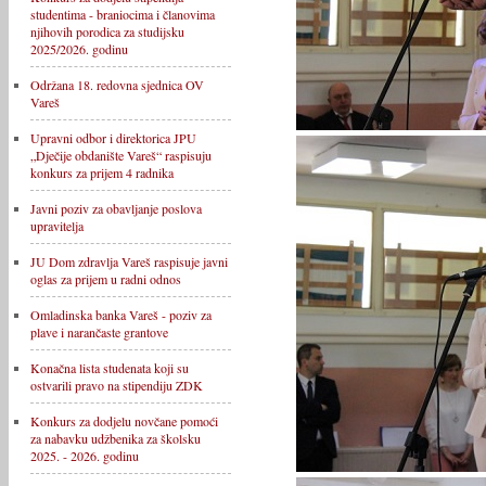
studentima - braniocima i članovima
njihovih porodica za studijsku
2025/2026. godinu
Održana 18. redovna sjednica OV
Vareš
Upravni odbor i direktorica JPU
„Dječije obdanište Vareš“ raspisuju
konkurs za prijem 4 radnika
Javni poziv za obavljanje poslova
upravitelja
JU Dom zdravlja Vareš raspisuje javni
oglas za prijem u radni odnos
Omladinska banka Vareš - poziv za
plave i narančaste grantove
Konačna lista studenata koji su
ostvarili pravo na stipendiju ZDK
Konkurs za dodjelu novčane pomoći
za nabavku udžbenika za školsku
2025. - 2026. godinu