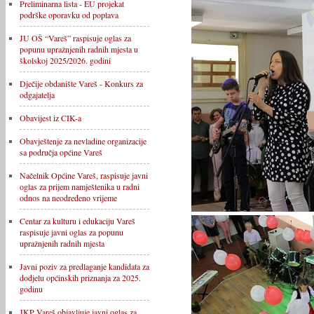
Preliminarna lista - EU projekat
podrške oporavku od poplava
JU OŠ “Vareš” raspisuje oglas za
popunu upražnjenih radnih mjesta u
školskoj 2025/2026. godini
Dječije obdanište Vareš - Konkurs za
odgajatelja
Obavijest iz CIK-a
Obavještenje za nevladine organizacije
sa područja općine Vareš
Načelnik Općine Vareš, raspisuje javni
oglas za prijem namještenika u radni
odnos na neodređeno vrijeme
Centar za kulturu i edukaciju Vareš
raspisuje javni oglas za popunu
upražnjenih radnih mjesta
Javni poziv za predlaganje kandidata za
dodjelu općinskih priznanja za 2025.
godinu
JKP Vareš objavljuje javni oglas za