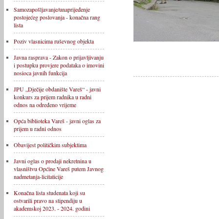
Samozapošljavanje/unaprijeđenje
postojećeg poslovanja - konačna rang
lista
Poziv vlasnicima ruševnog objekta
Javna rasprava - Zakon o prijavljivanju
i postupku provjere podataka o imovini
nosioca javnih funkcija
JPU „Dječije obdanište Vareš“ - javni
konkurs za prijem radnika u radni
odnos na određeno vrijeme
Opća biblioteka Vareš - javni oglas za
prijem u radni odnos
Obavijest političkim subjektima
Javni oglas o prodaji nekretnina u
vlasništvu Općine Vareš putem Javnog
nadmetanja-licitaticije
Konačna lista studenata koji su
ostvarili pravo na stipendiju u
akademskoj 2023. - 2024. godini