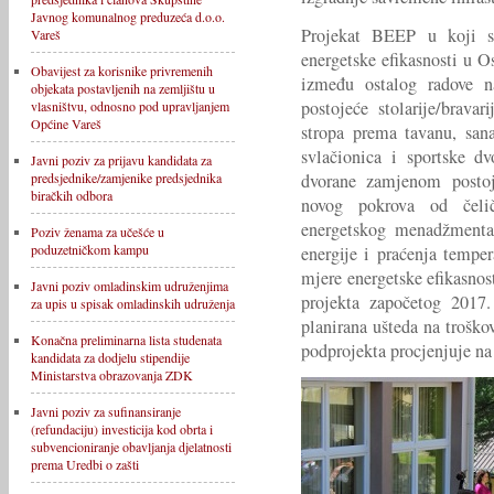
Javnog komunalnog preduzeća d.o.o.
Projekat BEEP u koji su
Vareš
energetske efikasnosti u 
Obavijest za korisnike privremenih
između ostalog radove na
objekata postavljenih na zemljištu u
postojeće stolarije/bravar
vlasništvu, odnosno pod upravljanjem
Općine Vareš
stropa prema tavanu, sana
svlačionica i sportske dv
Javni poziv za prijavu kandidata za
dvorane zamjenom postoj
predsjednike/zamjenike predsjednika
biračkih odbora
novog pokrova od čeli
energetskog menadžmenta
Poziv ženama za učešće u
poduzetničkom kampu
energije i praćenja tempera
mjere energetske efikasno
Javni poziv omladinskim udruženjima
projekta započetog 2017
za upis u spisak omladinskih udruženja
planirana ušteda na troško
Konačna preliminarna lista studenata
podprojekta procjenjuje n
kandidata za dodjelu stipendije
Ministarstva obrazovanja ZDK
Javni poziv za sufinansiranje
(refundaciju) investicija kod obrta i
subvencioniranje obavljanja djelatnosti
prema Uredbi o zašti