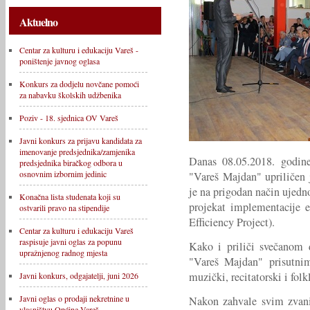
Aktuelno
Centar za kulturu i edukaciju Vareš -
poništenje javnog oglasa
Konkurs za dodjelu novčane pomoći
za nabavku školskih udžbenika
Poziv - 18. sjednica OV Vareš
Javni konkurs za prijavu kandidata za
imenovanje predsjednika/zamjenika
Danas 08.05.2018. godi
predsjednika biračkog odbora u
osnovnim izbornim jedinic
"Vareš Majdan" upriličen 
je na prigodan način ujedn
Konačna lista studenata koji su
projekat implementacije 
ostvarili pravo na stipendije
Efficiency Project).
Centar za kulturu i edukaciju Vareš
raspisuje javni oglas za popunu
Kako i priliči svečanom 
upražnjenog radnog mjesta
"Vareš Majdan" prisutnim
muzički, recitatorski i fol
Javni konkurs, odgajatelji, juni 2026
Javni oglas o prodaji nekretnine u
Nakon zahvale svim zvani
vlasništvu Općine Vareš