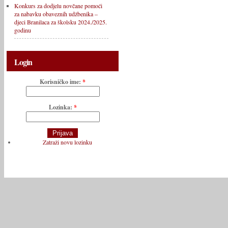
Konkurs za dodjelu novčane pomoći
za nabavku obaveznih udžbenika –
djeci Branilaca za školsku 2024./2025.
godinu
Login
Korisničko ime:
*
Lozinka:
*
Zatraži novu lozinku