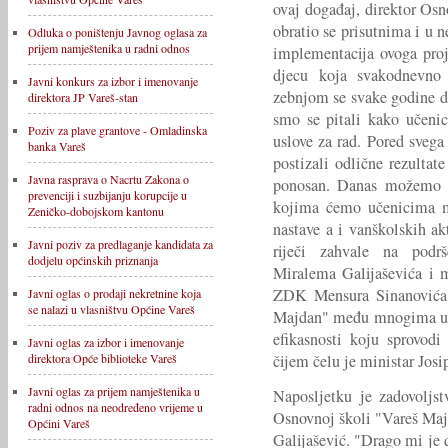
ovaj događaj, direktor Os
obratio se prisutnima i u n
Odluka o poništenju Javnog oglasa za
prijem namještenika u radni odnos
implementacija ovoga proj
djecu koja svakodnevno
Javni konkurs za izbor i imenovanje
zebnjom se svake godine d
direktora JP Vareš-stan
smo se pitali kako učeni
Poziv za plave grantove - Omladinska
uslove za rad. Pored svega 
banka Vareš
postizali odlične rezulta
Javna rasprava o Nacrtu Zakona o
ponosan. Danas možemo r
prevenciji i suzbijanju korupcije u
kojima ćemo učenicima mo
Zeničko-dobojskom kantonu
nastave a i vanškolskih akt
Javni poziv za predlaganje kandidata za
riječi zahvale na podr
dodjelu općinskih priznanja
Miralema Galijaševića i m
ZDK Mensura Sinanovića, 
Javni oglas o prodaji nekretnine koja
se nalazi u vlasništvu Općine Vareš
Majdan" među mnogima uvr
efikasnosti koju sprovod
Javni oglas za izbor i imenovanje
čijem čelu je ministar Josi
direktora Opće biblioteke Vareš
Javni oglas za prijem namještenika u
Naposljetku je zadovoljst
radni odnos na neodređeno vrijeme u
Osnovnoj školi "Vareš Ma
Općini Vareš
Galijašević. "Drago mi je