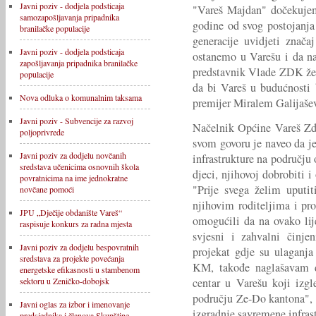
Javni poziv - dodjela podsticaja
"Vareš Majdan" dočekujem
samozapošljavanja pripadnika
godine od svog postojanja 
branilačke populacije
generacije uvidjeti znača
Javni poziv - dodjela podsticaja
ostanemo u Varešu i da na
zapošljavanja pripadnika branilačke
predstavnik Vlade ZDK žel
populacije
da bi Vareš u budućnosti 
Nova odluka o komunalnim taksama
premijer Miralem Galijašev
Javni poziv - Subvencije za razvoj
Načelnik Općine Vareš Zd
poljoprivrede
svom govoru je naveo da je
Javni poziv za dodjelu novčanih
infrastrukture na području 
sredstava učenicima osnovnih škola
djeci, njihovoj dobrobiti i
povratnicima na ime jednokratne
"Prije svega želim uputi
novčane pomoći
njihovim roditeljima i pr
JPU „Dječije obdanište Vareš“
omogućili da na ovako lij
raspisuje konkurs za radna mjesta
svjesni i zahvalni činje
Javni poziv za dodjelu bespovratnih
projekat gdje su ulaganja
sredstava za projekte povećanja
KM, takođe naglašavam 
energetske efikasnosti u stambenom
centar u Varešu koji izgl
sektoru u Zeničko-dobojsk
području Ze-Do kantona", 
Javni oglas za izbor i imenovanje
izgradnje savremene infras
predsjednika i članova Skupštine