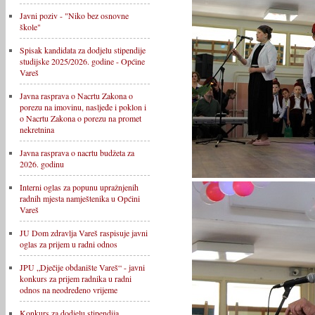
Javni poziv - "Niko bez osnovne
škole"
Spisak kandidata za dodjelu stipendije
studijske 2025/2026. godine - Općine
Vareš
Javna rasprava o Nacrtu Zakona o
porezu na imovinu, nasljeđe i poklon i
o Nacrtu Zakona o porezu na promet
nekretnina
Javna rasprava o nacrtu budžeta za
2026. godinu
Interni oglas za popunu upražnjenih
radnih mjesta namještenika u Općini
Vareš
JU Dom zdravlja Vareš raspisuje javni
oglas za prijem u radni odnos
JPU „Dječije obdanište Vareš“ - javni
konkurs za prijem radnika u radni
odnos na neodređeno vrijeme
Konkurs za dodjelu stipendija