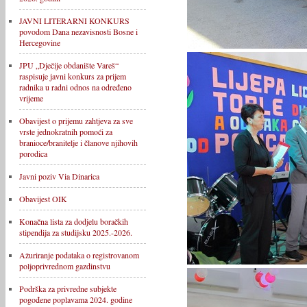
JAVNI LITERARNI KONKURS
povodom Dana nezavisnosti Bosne i
Hercegovine
JPU „Dječije obdanište Vareš“
raspisuje javni konkurs za prijem
radnika u radni odnos na određeno
vrijeme
Obavijest o prijemu zahtjeva za sve
vrste jednokratnih pomoći za
branioce/branitelje i članove njihovih
porodica
Javni poziv Via Dinarica
Obavijest OIK
Konačna lista za dodjelu boračkih
stipendija za studijsku 2025.-2026.
Ažuriranje podataka o registrovanom
poljoprivrednom gazdinstvu
Podrška za privredne subjekte
pogođene poplavama 2024. godine