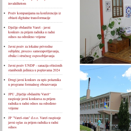
invaliditetom
Poziv kompanijama na konferenciju iz
oblasti digitalne transformacije
Dječije obdanište Vareš - javni
konkurs za prijem radnika u radni
odnos na određeno vrijeme
Javni poziv za lokalne privredne
subjekte, process samozapošljavanja,
obuke i stručnog osposobljavanja
Javni poziv UNDP - sanacija oštećenih
stambenih jedinica u poplavama 2024
Drugi javni konkurs za upis polaznika
u programe formalnog obrazovanja
JPU „Dječije obdanište Vareš“
raspisuje javni konkursa za prijem
radnika u radni odnos na određeno
vrijeme
JP "Vareš-stan" d.o.o. Vareš raspisuje
javni oglas za prijem radnika u radni
odnos