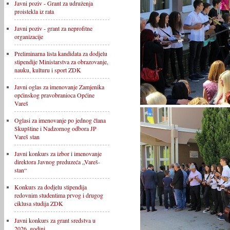
Javni poziv - Grant za udruženja
proistekla iz rata
Javni poziv - grant za neprofitne
organizacije
Preliminarna lista kandidata za dodjelu
stipendije Ministarstva za obrazovanje,
nauku, kulturu i sport ZDK
Javni oglas za imenovanje Zamjenika
općinskog pravobranioca Općine
Vareš
Oglasi za imenovanje po jednog člana
Skupštine i Nadzornog odbora JP
Vareš stan
Javni konkurs za izbor i imenovanje
direktora Javnog preduzeća „Vareš-
stan“
Konkurs za dodjelu stipendija
redovnim studentima prvog i drugog
ciklusa studija ZDK
Javni konkurs za grant sredstva u
2026. godini