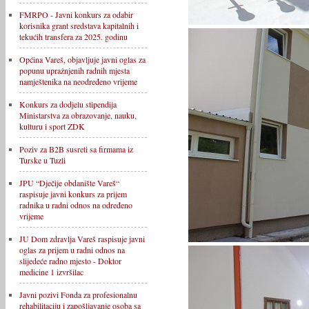
FMRPO - Javni konkurs za odabir
korisnika grant sredstava kapitalnih i
tekućih transfera za 2025. godinu
Općina Vareš, objavljuje javni oglas za
popunu upražnjenih radnih mjesta
namještenika na neodređeno vrijeme
Konkurs za dodjelu stipendija
Ministarstva za obrazovanje, nauku,
kulturu i sport ZDK
Poziv za B2B susreti sa firmama iz
Turske u Tuzli
JPU “Dječije obdanište Vareš“
raspisuje javni konkurs za prijem
radnika u radni odnos na određeno
vrijeme
JU Dom zdravlja Vareš raspisuje javni
oglas za prijem u radni odnos na
slijedeće radno mjesto - Doktor
medicine 1 izvršilac
Javni pozivi Fonda za profesionalnu
rehabilitaciju i zapošljavanje osoba sa