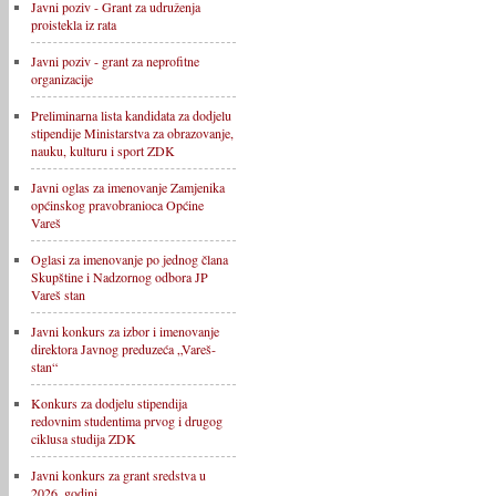
Javni poziv - Grant za udruženja
proistekla iz rata
Javni poziv - grant za neprofitne
organizacije
Preliminarna lista kandidata za dodjelu
stipendije Ministarstva za obrazovanje,
nauku, kulturu i sport ZDK
Javni oglas za imenovanje Zamjenika
općinskog pravobranioca Općine
Vareš
Oglasi za imenovanje po jednog člana
Skupštine i Nadzornog odbora JP
Vareš stan
Javni konkurs za izbor i imenovanje
direktora Javnog preduzeća „Vareš-
stan“
Konkurs za dodjelu stipendija
redovnim studentima prvog i drugog
ciklusa studija ZDK
Javni konkurs za grant sredstva u
2026. godini