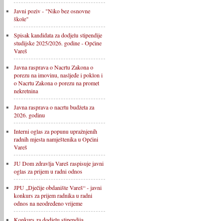
Javni poziv - "Niko bez osnovne
škole"
Spisak kandidata za dodjelu stipendije
studijske 2025/2026. godine - Općine
Vareš
Javna rasprava o Nacrtu Zakona o
porezu na imovinu, nasljeđe i poklon i
o Nacrtu Zakona o porezu na promet
nekretnina
Javna rasprava o nacrtu budžeta za
2026. godinu
Interni oglas za popunu upražnjenih
radnih mjesta namještenika u Općini
Vareš
JU Dom zdravlja Vareš raspisuje javni
oglas za prijem u radni odnos
JPU „Dječije obdanište Vareš“ - javni
konkurs za prijem radnika u radni
odnos na neodređeno vrijeme
Konkurs za dodjelu stipendija