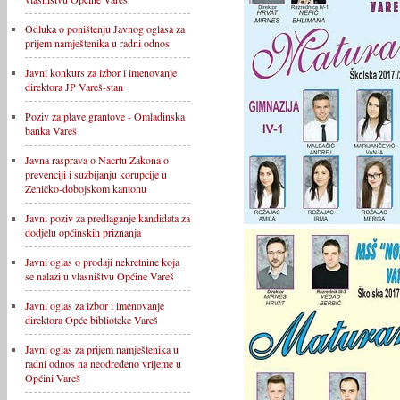
Odluka o poništenju Javnog oglasa za
prijem namještenika u radni odnos
Javni konkurs za izbor i imenovanje
direktora JP Vareš-stan
Poziv za plave grantove - Omladinska
banka Vareš
Javna rasprava o Nacrtu Zakona o
prevenciji i suzbijanju korupcije u
Zeničko-dobojskom kantonu
Javni poziv za predlaganje kandidata za
dodjelu općinskih priznanja
Javni oglas o prodaji nekretnine koja
se nalazi u vlasništvu Općine Vareš
Javni oglas za izbor i imenovanje
direktora Opće biblioteke Vareš
Javni oglas za prijem namještenika u
radni odnos na neodređeno vrijeme u
Općini Vareš