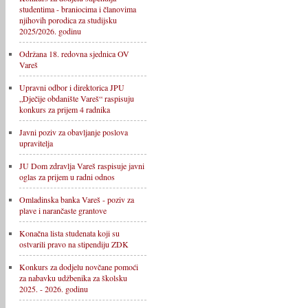
studentima - braniocima i članovima
njihovih porodica za studijsku
2025/2026. godinu
Održana 18. redovna sjednica OV
Vareš
Upravni odbor i direktorica JPU
„Dječije obdanište Vareš“ raspisuju
konkurs za prijem 4 radnika
Javni poziv za obavljanje poslova
upravitelja
JU Dom zdravlja Vareš raspisuje javni
oglas za prijem u radni odnos
Omladinska banka Vareš - poziv za
plave i narančaste grantove
Konačna lista studenata koji su
ostvarili pravo na stipendiju ZDK
Konkurs za dodjelu novčane pomoći
za nabavku udžbenika za školsku
2025. - 2026. godinu