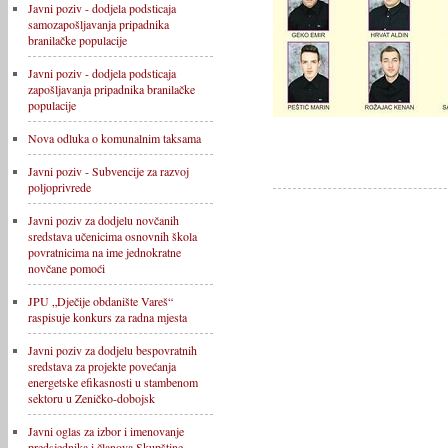
Javni poziv - dodjela podsticaja
samozapošljavanja pripadnika
branilačke populacije
Javni poziv - dodjela podsticaja
zapošljavanja pripadnika branilačke
populacije
Nova odluka o komunalnim taksama
Javni poziv - Subvencije za razvoj
poljoprivrede
Javni poziv za dodjelu novčanih
sredstava učenicima osnovnih škola
povratnicima na ime jednokratne
novčane pomoći
JPU „Dječije obdanište Vareš“
raspisuje konkurs za radna mjesta
Javni poziv za dodjelu bespovratnih
sredstava za projekte povećanja
energetske efikasnosti u stambenom
sektoru u Zeničko-dobojsk
Javni oglas za izbor i imenovanje
predsjednika i članova Skupštine