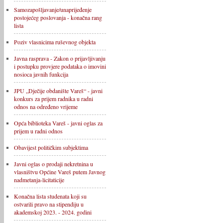
Samozapošljavanje/unaprijeđenje
postojećeg poslovanja - konačna rang
lista
Poziv vlasnicima ruševnog objekta
Javna rasprava - Zakon o prijavljivanju
i postupku provjere podataka o imovini
nosioca javnih funkcija
JPU „Dječije obdanište Vareš“ - javni
konkurs za prijem radnika u radni
odnos na određeno vrijeme
Opća biblioteka Vareš - javni oglas za
prijem u radni odnos
Obavijest političkim subjektima
Javni oglas o prodaji nekretnina u
vlasništvu Općine Vareš putem Javnog
nadmetanja-licitaticije
Konačna lista studenata koji su
ostvarili pravo na stipendiju u
akademskoj 2023. - 2024. godini