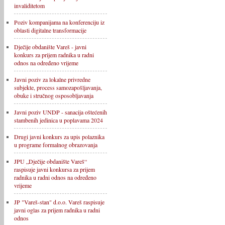
invaliditetom
Poziv kompanijama na konferenciju iz
oblasti digitalne transformacije
Dječije obdanište Vareš - javni
konkurs za prijem radnika u radni
odnos na određeno vrijeme
Javni poziv za lokalne privredne
subjekte, process samozapošljavanja,
obuke i stručnog osposobljavanja
Javni poziv UNDP - sanacija oštećenih
stambenih jedinica u poplavama 2024
Drugi javni konkurs za upis polaznika
u programe formalnog obrazovanja
JPU „Dječije obdanište Vareš“
raspisuje javni konkursa za prijem
radnika u radni odnos na određeno
vrijeme
JP "Vareš-stan" d.o.o. Vareš raspisuje
javni oglas za prijem radnika u radni
odnos