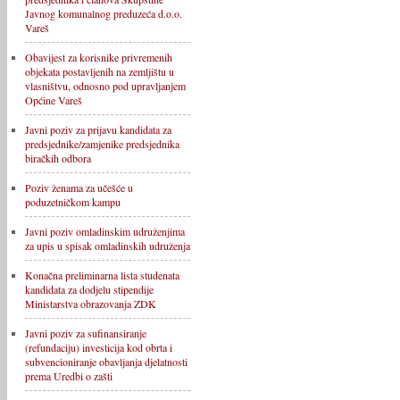
Javnog komunalnog preduzeća d.o.o.
Vareš
Obavijest za korisnike privremenih
objekata postavljenih na zemljištu u
vlasništvu, odnosno pod upravljanjem
Općine Vareš
Javni poziv za prijavu kandidata za
predsjednike/zamjenike predsjednika
biračkih odbora
Poziv ženama za učešće u
poduzetničkom kampu
Javni poziv omladinskim udruženjima
za upis u spisak omladinskih udruženja
Konačna preliminarna lista studenata
kandidata za dodjelu stipendije
Ministarstva obrazovanja ZDK
Javni poziv za sufinansiranje
(refundaciju) investicija kod obrta i
subvencioniranje obavljanja djelatnosti
prema Uredbi o zašti