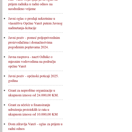
prijem radnika u radni odnos na
neodređeno vrijeme
Javni oglas o prodaji nekretnine u
vlasništvu Općine Vareš putem Javnog
nadmetanja-licitacije
Javni poziv - pomoć poljoprivrednim
proizvođačima i domaćinstvima
pogođenim poplavama 2024.
Javna rasprava - nacrt Odluke o
mjesnim vodovodima na području
općine Vareš
Javni poziv - općinski poticaji 2025.
godina
Grant za neprofitne organizacije u
ukupnom iznosu od 24.000,00 KM.
Grant za učešće u finansiranju
udruženja proisteklih iz rata u
ukupnom iznosu od 10.000,00 KM
Dom zdravlja Vareš - oglas za prijem u
radni odnos