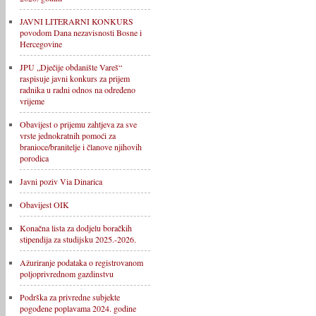
JAVNI LITERARNI KONKURS
povodom Dana nezavisnosti Bosne i
Hercegovine
JPU „Dječije obdanište Vareš“
raspisuje javni konkurs za prijem
radnika u radni odnos na određeno
vrijeme
Obavijest o prijemu zahtjeva za sve
vrste jednokratnih pomoći za
branioce/branitelje i članove njihovih
porodica
Javni poziv Via Dinarica
Obavijest OIK
Konačna lista za dodjelu boračkih
stipendija za studijsku 2025.-2026.
Ažuriranje podataka o registrovanom
poljoprivrednom gazdinstvu
Podrška za privredne subjekte
pogođene poplavama 2024. godine