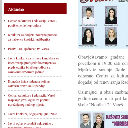
Aktuelno
Centar za kulturu i edukaciju Vareš -
poništenje javnog oglasa
Konkurs za dodjelu novčane pomoći
za nabavku školskih udžbenika
Poziv - 18. sjednica OV Vareš
Obavještavamo građane 
Javni konkurs za prijavu kandidata za
početkom u 19:00 sati odr
imenovanje predsjednika/zamjenika
predsjednika biračkog odbora u
Mješovite srednje škol
osnovnim izbornim jedinic
odnosno Centra za kultur
događaj od renoviranja Ra
Konačna lista studenata koji su
ostvarili pravo na stipendije
Uzimajući u obzir saobra
Centar za kulturu i edukaciju Vareš
godine ćemo imati priliku 
raspisuje javni oglas za popunu
škole "Nordbat 2" Vareš.
upražnjenog radnog mjesta
Javni konkurs, odgajatelji, juni 2026
Javni oglas o prodaji nekretnine u
vlasništvu Općine Vareš