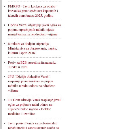
FMRPO - Javni konkurs za odabir
korisnika grant sredstava kapitalnih i
tekućih transfera za 2025. godinu
Općina Vareš, objavljuje javni oglas za
popunu upražnjenih radnih mjesta
namještenika na neodređeno vrijeme
Konkurs za dodjelu stipendija
Ministarstva za obrazovanje, nauku,
kulturu i sport ZDK
Poziv za B2B susreti sa firmama iz
Turske u Tuzli
JPU “Dječije obdanište Vareš“
raspisuje javni konkurs za prijem
radnika u radni odnos na određeno
vrijeme
JU Dom zdravlja Vareš raspisuje javni
oglas za prijem u radni odnos na
slijedeće radno mjesto - Doktor
medicine 1 izvršilac
Javni pozivi Fonda za profesionalnu
rehabilitaciju i zapošljavanje osoba sa