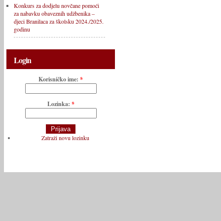
Konkurs za dodjelu novčane pomoći
za nabavku obaveznih udžbenika –
djeci Branilaca za školsku 2024./2025.
godinu
Login
Korisničko ime:
*
Lozinka:
*
Zatraži novu lozinku