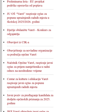
Preliminarna lista - EU projekat
podrške oporavku od poplava
JU OŠ “Vareš” raspisuje oglas za
popunu upražnjenih radnih mjesta u
školskoj 2025/2026. godini
Dječije obdanište Vareš - Konkurs za
odgajatelja
Obavijest iz CIK-a
Obavještenje za nevladine organizacije
sa područja općine Vareš
Načelnik Općine Vareš, raspisuje javni
oglas za prijem namještenika u radni
odnos na neodređeno vrijeme
Centar za kulturu i edukaciju Vareš
raspisuje javni oglas za popunu
upražnjenih radnih mjesta
Javni poziv za predlaganje kandidata za
dodjelu općinskih priznanja za 2025.
godinu
JKP Vareš objavljuje javni oglas za