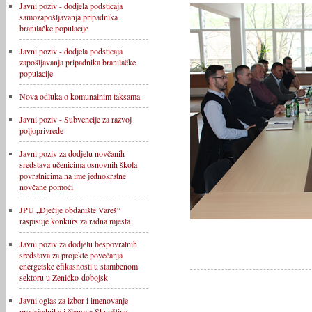
Javni poziv - dodjela podsticaja
samozapošljavanja pripadnika
branilačke populacije
Javni poziv - dodjela podsticaja
zapošljavanja pripadnika branilačke
populacije
Nova odluka o komunalnim taksama
Javni poziv - Subvencije za razvoj
poljoprivrede
Javni poziv za dodjelu novčanih
sredstava učenicima osnovnih škola
povratnicima na ime jednokratne
novčane pomoći
JPU „Dječije obdanište Vareš“
raspisuje konkurs za radna mjesta
Javni poziv za dodjelu bespovratnih
sredstava za projekte povećanja
energetske efikasnosti u stambenom
sektoru u Zeničko-dobojsk
Javni oglas za izbor i imenovanje
predsjednika i članova Skupštine