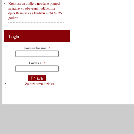
Konkurs za dodjelu novčane pomoći
za nabavku obaveznih udžbenika –
djeci Branilaca za školsku 2024./2025.
godinu
Login
Korisničko ime:
*
Lozinka:
*
Zatraži novu lozinku