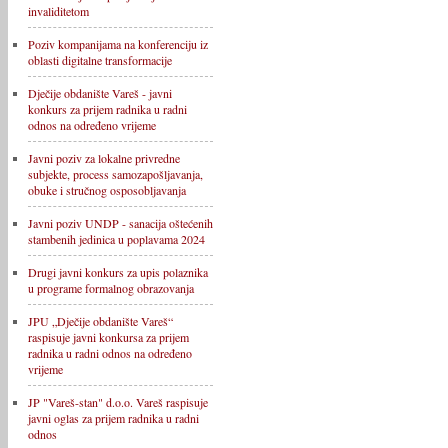
invaliditetom
Poziv kompanijama na konferenciju iz
oblasti digitalne transformacije
Dječije obdanište Vareš - javni
konkurs za prijem radnika u radni
odnos na određeno vrijeme
Javni poziv za lokalne privredne
subjekte, process samozapošljavanja,
obuke i stručnog osposobljavanja
Javni poziv UNDP - sanacija oštećenih
stambenih jedinica u poplavama 2024
Drugi javni konkurs za upis polaznika
u programe formalnog obrazovanja
JPU „Dječije obdanište Vareš“
raspisuje javni konkursa za prijem
radnika u radni odnos na određeno
vrijeme
JP "Vareš-stan" d.o.o. Vareš raspisuje
javni oglas za prijem radnika u radni
odnos