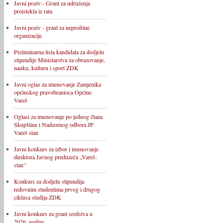
Javni poziv - Grant za udruženja
proistekla iz rata
Javni poziv - grant za neprofitne
organizacije
Preliminarna lista kandidata za dodjelu
stipendije Ministarstva za obrazovanje,
nauku, kulturu i sport ZDK
Javni oglas za imenovanje Zamjenika
općinskog pravobranioca Općine
Vareš
Oglasi za imenovanje po jednog člana
Skupštine i Nadzornog odbora JP
Vareš stan
Javni konkurs za izbor i imenovanje
direktora Javnog preduzeća „Vareš-
stan“
Konkurs za dodjelu stipendija
redovnim studentima prvog i drugog
ciklusa studija ZDK
Javni konkurs za grant sredstva u
2026. godini