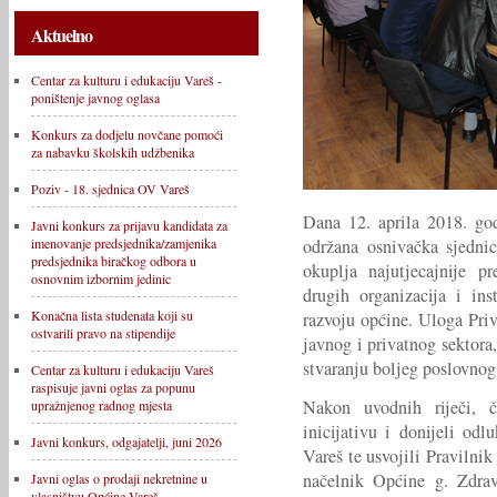
Aktuelno
Centar za kulturu i edukaciju Vareš -
poništenje javnog oglasa
Konkurs za dodjelu novčane pomoći
za nabavku školskih udžbenika
Poziv - 18. sjednica OV Vareš
Dana 12. aprila 2018. god
Javni konkurs za prijavu kandidata za
održana osnivačka sjedni
imenovanje predsjednika/zamjenika
predsjednika biračkog odbora u
okuplja najutjecajnije p
osnovnim izbornim jedinic
drugih organizacija i in
Konačna lista studenata koji su
razvoju općine. Uloga Pri
ostvarili pravo na stipendije
javnog i privatnog sektora,
stvaranju boljeg poslovnog
Centar za kulturu i edukaciju Vareš
raspisuje javni oglas za popunu
Nakon uvodnih riječi, č
upražnjenog radnog mjesta
inicijativu i donijeli od
Javni konkurs, odgajatelji, juni 2026
Vareš te usvojili Pravilnik
načelnik Općine g. Zdrav
Javni oglas o prodaji nekretnine u
vlasništvu Općine Vareš