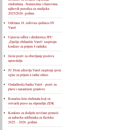
studentima - braniocima i članovima
njihovih porodica za studijsku
2025/2026. godinu
Održana 18. redovna sjednica OV
Vareš
Upravni odbor i direktorica JPU
„Dječije obdanište Vareš“ raspisuju
konkurs za prijem 4 radnika
Javni poziv za obavljanje poslova
upravitelja
JU Dom zdravlja Vareš raspisuje javni
oglas za prijem u radni odnos
Omladinska banka Vareš - poziv za
plave i narančaste grantove
Konačna lista studenata koji su
ostvarili pravo na stipendiju ZDK
Konkurs za dodjelu novčane pomoći
za nabavku udžbenika za školsku
2025. - 2026. godinu