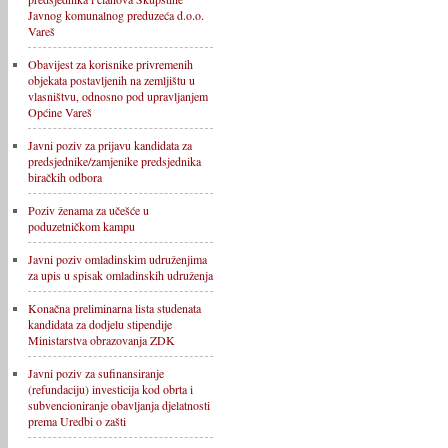
Javnog komunalnog preduzeća d.o.o.
Vareš
Obavijest za korisnike privremenih
objekata postavljenih na zemljištu u
vlasništvu, odnosno pod upravljanjem
Općine Vareš
Javni poziv za prijavu kandidata za
predsjednike/zamjenike predsjednika
biračkih odbora
Poziv ženama za učešće u
poduzetničkom kampu
Javni poziv omladinskim udruženjima
za upis u spisak omladinskih udruženja
Konačna preliminarna lista studenata
kandidata za dodjelu stipendije
Ministarstva obrazovanja ZDK
Javni poziv za sufinansiranje
(refundaciju) investicija kod obrta i
subvencioniranje obavljanja djelatnosti
prema Uredbi o zašti