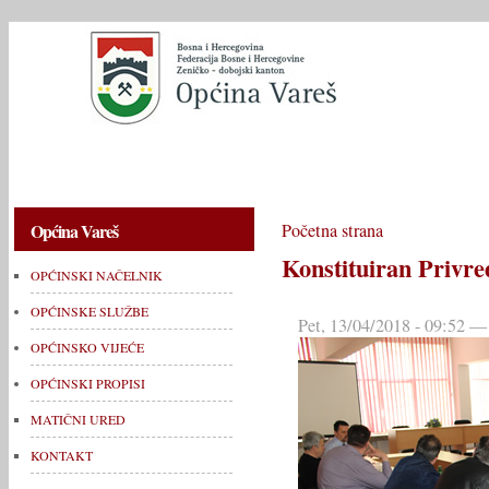
OPĆINSKI NAČELNIK
OPĆINSKE SLUŽBE
OPĆINSKO V
Općina Vareš
Početna strana
Konstituiran Privre
OPĆINSKI NAČELNIK
OPĆINSKE SLUŽBE
Pet, 13/04/2018 - 09:52 —
OPĆINSKO VIJEĆE
OPĆINSKI PROPISI
MATIČNI URED
KONTAKT