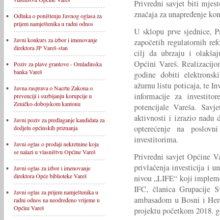
Privredni savjet biti mjest
značaja za unapređenje kon
Odluka o poništenju Javnog oglasa za
prijem namještenika u radni odnos
U sklopu prve sjednice, P
Javni konkurs za izbor i imenovanje
započetih regulatornih re
direktora JP Vareš-stan
cilj da ubrzaju i olakša
Općini Vareš. Realizacijo
Poziv za plave grantove - Omladinska
banka Vareš
godine dobiti elektronski
ažurnu listu poticaja, te In
Javna rasprava o Nacrtu Zakona o
informacije za investito
prevenciji i suzbijanju korupcije u
Zeničko-dobojskom kantonu
potencijale Vareša. Savj
aktivnosti i izrazio nadu
Javni poziv za predlaganje kandidata za
opterećenje na poslovni
dodjelu općinskih priznanja
investitorima.
Javni oglas o prodaji nekretnine koja
se nalazi u vlasništvu Općine Vareš
Privredni savjet Općine Va
privlačenja investicija i
Javni oglas za izbor i imenovanje
direktora Opće biblioteke Vareš
nivou „LIFE“ koji impleme
IFC, članica Grupacije S
Javni oglas za prijem namještenika u
ambasadom u Bosni i Herc
radni odnos na neodređeno vrijeme u
Općini Vareš
projektu početkom 2018. g