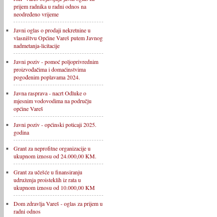
prijem radnika u radni odnos na
neodređeno vrijeme
Javni oglas o prodaji nekretnine u
vlasništvu Općine Vareš putem Javnog
nadmetanja-licitacije
Javni poziv - pomoć poljoprivrednim
proizvođačima i domaćinstvima
pogođenim poplavama 2024.
Javna rasprava - nacrt Odluke o
mjesnim vodovodima na području
općine Vareš
Javni poziv - općinski poticaji 2025.
godina
Grant za neprofitne organizacije u
ukupnom iznosu od 24.000,00 KM.
Grant za učešće u finansiranju
udruženja proisteklih iz rata u
ukupnom iznosu od 10.000,00 KM
Dom zdravlja Vareš - oglas za prijem u
radni odnos