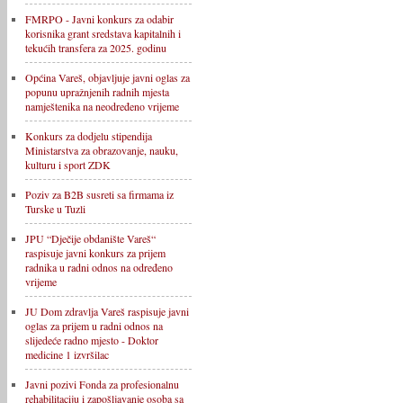
FMRPO - Javni konkurs za odabir
korisnika grant sredstava kapitalnih i
tekućih transfera za 2025. godinu
Općina Vareš, objavljuje javni oglas za
popunu upražnjenih radnih mjesta
namještenika na neodređeno vrijeme
Konkurs za dodjelu stipendija
Ministarstva za obrazovanje, nauku,
kulturu i sport ZDK
Poziv za B2B susreti sa firmama iz
Turske u Tuzli
JPU “Dječije obdanište Vareš“
raspisuje javni konkurs za prijem
radnika u radni odnos na određeno
vrijeme
JU Dom zdravlja Vareš raspisuje javni
oglas za prijem u radni odnos na
slijedeće radno mjesto - Doktor
medicine 1 izvršilac
Javni pozivi Fonda za profesionalnu
rehabilitaciju i zapošljavanje osoba sa