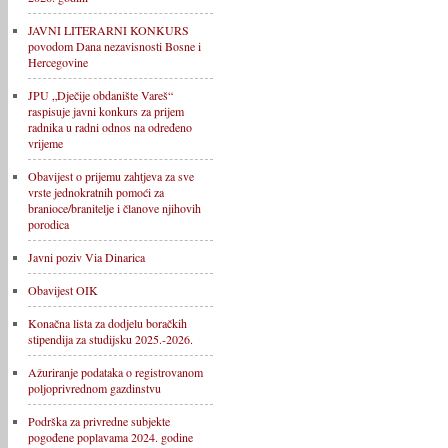
JAVNI LITERARNI KONKURS
povodom Dana nezavisnosti Bosne i
Hercegovine
JPU „Dječije obdanište Vareš“
raspisuje javni konkurs za prijem
radnika u radni odnos na određeno
vrijeme
Obavijest o prijemu zahtjeva za sve
vrste jednokratnih pomoći za
branioce/branitelje i članove njihovih
porodica
Javni poziv Via Dinarica
Obavijest OIK
Konačna lista za dodjelu boračkih
stipendija za studijsku 2025.-2026.
Ažuriranje podataka o registrovanom
poljoprivrednom gazdinstvu
Podrška za privredne subjekte
pogođene poplavama 2024. godine