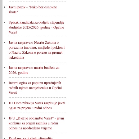
Javni poziv - "Niko bez osnovne
škole"
Spisak kandidata za dodjelu stipendije
studijske 2025/2026. godine - Općine
Vareš
Javna rasprava o Nacrtu Zakona o
porezu na imovinu, nasljeđe i poklon i
o Nacrtu Zakona o porezu na promet
nekretnina
Javna rasprava o nacrtu budžeta za
2026. godinu
Interni oglas za popunu upražnjenih
radnih mjesta namještenika u Općini
Vareš
JU Dom zdravlja Vareš raspisuje javni
oglas za prijem u radni odnos
JPU „Dječije obdanište Vareš“ - javni
konkurs za prijem radnika u radni
odnos na neodređeno vrijeme
Konkurs za dodjelu stipendija