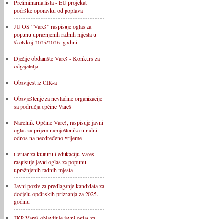
Preliminarna lista - EU projekat
podrške oporavku od poplava
JU OŠ “Vareš” raspisuje oglas za
popunu upražnjenih radnih mjesta u
školskoj 2025/2026. godini
Dječije obdanište Vareš - Konkurs za
odgajatelja
Obavijest iz CIK-a
Obavještenje za nevladine organizacije
sa područja općine Vareš
Načelnik Općine Vareš, raspisuje javni
oglas za prijem namještenika u radni
odnos na neodređeno vrijeme
Centar za kulturu i edukaciju Vareš
raspisuje javni oglas za popunu
upražnjenih radnih mjesta
Javni poziv za predlaganje kandidata za
dodjelu općinskih priznanja za 2025.
godinu
JKP Vareš objavljuje javni oglas za