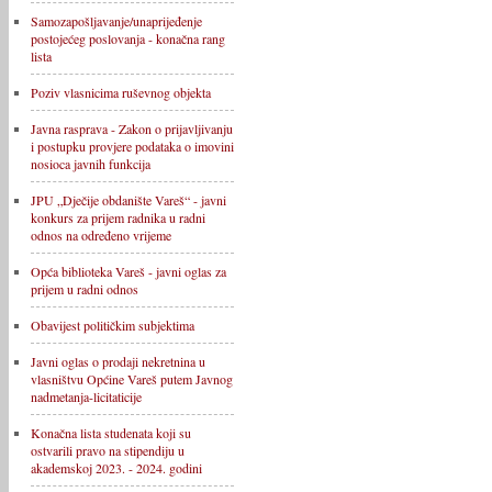
Samozapošljavanje/unaprijeđenje
postojećeg poslovanja - konačna rang
lista
Poziv vlasnicima ruševnog objekta
Javna rasprava - Zakon o prijavljivanju
i postupku provjere podataka o imovini
nosioca javnih funkcija
JPU „Dječije obdanište Vareš“ - javni
konkurs za prijem radnika u radni
odnos na određeno vrijeme
Opća biblioteka Vareš - javni oglas za
prijem u radni odnos
Obavijest političkim subjektima
Javni oglas o prodaji nekretnina u
vlasništvu Općine Vareš putem Javnog
nadmetanja-licitaticije
Konačna lista studenata koji su
ostvarili pravo na stipendiju u
akademskoj 2023. - 2024. godini