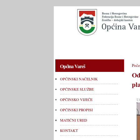
OPĆINSKI NAČELNIK
OPĆINSKE 
Općina Vareš
Poče
Od
OPĆINSKI NAČELNIK
pl
OPĆINSKE SLUŽBE
U
OPĆINSKO VIJEĆE
OPĆINSKI PROPISI
MATIČNI URED
KONTAKT