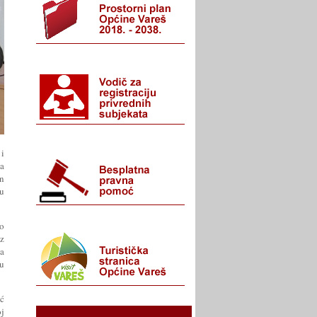
 i
ja
n
 u
no
oz
ta
ju
ić
j