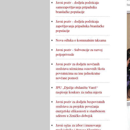
Javni poziv - dodjela podsticaja
tu
samozapošljavanja pripadnika
branilačke populacije
Javni poziv - dodjela podsticaja
zapošljavanja pripadnika branilačke
populacije
Nova odluka o komunalnim taksama
Javni poziv - Subvencije za razvoj
poljoprivrede
Javni poziv za dodjelu novčanih
sredstava učenicima osnovnih škola
povratnicima na ime jednokratne
novčane pomoći
JPU „Dječije obdanište Vareš“
raspisuje konkurs za radna mjesta
Javni poziv za dodjelu bespovratnih
sredstava za projekte povećanja
energetske efikasnosti u stambenom
sektoru u Zeničko-dobojsk
Javni oglas za izbor i imenovanje
predsjednika i članova Skupštine