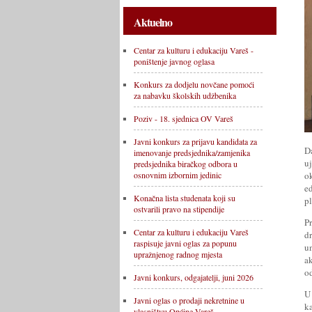
Aktuelno
Centar za kulturu i edukaciju Vareš -
poništenje javnog oglasa
Konkurs za dodjelu novčane pomoći
za nabavku školskih udžbenika
Poziv - 18. sjednica OV Vareš
Javni konkurs za prijavu kandidata za
D
imenovanje predsjednika/zamjenika
u
predsjednika biračkog odbora u
o
osnovnim izbornim jedinic
e
Konačna lista studenata koji su
p
ostvarili pravo na stipendije
P
Centar za kulturu i edukaciju Vareš
d
raspisuje javni oglas za popunu
u
upražnjenog radnog mjesta
a
od
Javni konkurs, odgajatelji, juni 2026
U
Javni oglas o prodaji nekretnine u
k
vlasništvu Općine Vareš