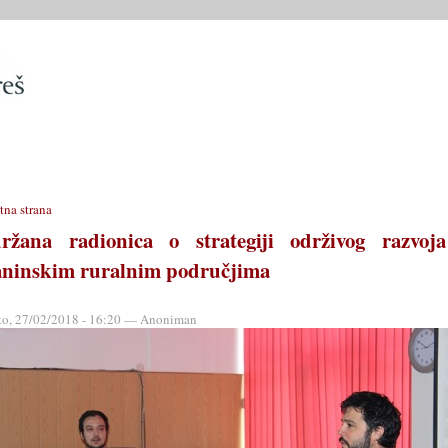
SLUŽBE
OPĆINSKO VIJEĆE
OPĆINSKI PROPISI
MATIČN
tna strana
ržana radionica o strategiji održivog razvoj
aninskim ruralnim područjima
to, 27/02/2018 - 16:20 — Anoniman