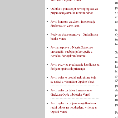
r
po
Odluka o poništenju Javnog oglasa za
s
prijem namještenika u radni odnos
i
n
Javni konkurs za izbor i imenovanje
direktora JP Vareš-stan
Ra
O
Poziv za plave grantove - Omladinska
banka Vareš
t
tu
Javna rasprava o Nacrtu Zakona o
prevenciji i suzbijanju korupcije u
S
Zeničko-dobojskom kantonu
o
t
Javni poziv za predlaganje kandidata za
k
dodjelu općinskih priznanja
i
go
Javni oglas o prodaji nekretnine koja
S
se nalazi u vlasništvu Općine Vareš
p
d
Javni oglas za izbor i imenovanje
direktora Opće biblioteke Vareš
p
tu
Javni oglas za prijem namještenika u
pr
radni odnos na neodređeno vrijeme u
Općini Vareš
P
c