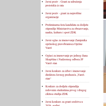
Javni poziv - Grant za udruženja
proistekla iz rata
Javni poziv - grant za neprofitne
organizacije
Preliminarna lista kandidata za dodjelu
stipendije Ministarstva za obrazovanje,
nauku, kulturu i sport ZDK
Javni oglas za imenovanje Zamjenika
općinskog pravobranioca Općine
Vareš
Oglasi za imenovanje po jednog člana
Skupštine i Nadzornog odbora JP
Vareš stan
Javni konkurs za izbor i imenovanje
direktora Javnog preduzeća „Vareš-
stan“
Konkurs za dodjelu stipendija
redovnim studentima prvog i drugog
ciklusa studija ZDK
Javni konkurs za grant sredstva u
2026. godini