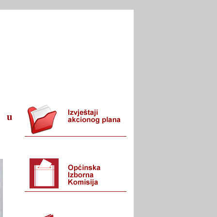
I URED
KONTAKT
a u