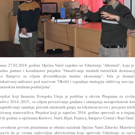
anas 27.02.2018. godine Općina Vareš zajedno uz Udruženje "Alterural", koje je
jedno partner i koordinator projekta "Osnaživanje ruralnih turističkih destinaci
ko Sarajeva sa ciljem diversifikacije ruralne ekonomije", bila je domaći
dukativnoj radionici pod nazivom "Okoliš i izgradnja strategija održivog razvoja
laninskim ruralnim područjima".
rojekat koji finansira Evropska Unija je podržan u okviru Programa za civil
ruštvo 2014.-2015., sa ciljem povezivanja građana i smanjenja nezaposlenosti kr
napređivanje saradnje glavnih interesnih grupa na lokalnom nivou i procjenu tržiš
ktivnog stanovništva. Projekat koji je započeo 2016. godine sprovodi se u trajan
 tri godine u općinama Kreševo, Vareš, Ilijaš, Fojnica, Sarajevo Centar i Stari Grad.
 uvodnom govoru prisutnima se obratio načelnik Općine Vareš Zdravko Marošev
azavši da je veoma zadovoljan aktivnostima koje sprovodi Udruženje za razvo