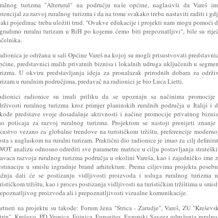
uralnog turizma "Alterural" na području naše općine, naglasivši da Vareš im
tencijal za razvoj ruralnog turizma i da na tome svakako treba nastaviti raditi i gd
vaki pojedinac treba uložiti trud. "Ovakve edukacije i projekti nam mogu pomoći 
zgradimo ruralni turizam u BiH po kojemu ćemo biti prepoznatljivi", bile su rije
ačelnika.
dionica je održana u sali Općine Vareš na kojoj su mogli prisustvovati predstavni
pćine, predstavnici malih privatnih biznisa i lokalnih udruga uključenih u segme
urizma. U okviru predstavljanja ideja za pronalazak prirodnih dobara za održi
rizam u ruralnim područjima, predavač na radionici je bio Luca Lietti.
udionici radionice su imali priliku da se upoznaju sa načinima promocije 
drživosti ruralnog turizma kroz primjer planinskih ruralnih područja u Italiji i 
akođe predstave svoje dosadašnje aktivnosti i načine promocije privatnog bizni
ao poticaja za razvoj ruralnog turizma. Projektom se nastoji prenijeti znanje
skustvo vezano za globalne trendove na turističkom tržištu, preferencije modern
sta s naglaskom na ruralni turizam. Praktični dio radionice je imao za cilj definira
WOT analizu odnosno odrediti sve parametre matrice u cilju postavljanja stratešk
ravaca razvoja ruralnog turizma područja u okolini Vareša, kao i zajedničko ime 
estinaciju u smislu izgradnje brand arhitekture. Prema ciljevima projekta poseb
ažnja dati će se postizanju vidljivosti proizvoda i usluga ruralnog turizma 
rističkom tržištu, kao i proces postizanja vidljivosti na turističkim tržištima u smis
epoznatljivog proizvoda ali i prepoznatljivosti vizualne komunikacije.
artneri na projektu su takođe: Forum žena "Strica - Zarudje", Vareš, ZU "Kreševs
itrin", Kreševo, PD Vranica, Fojnica, Eurogites, Evropski Saveez udruženja ruraln