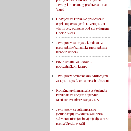
Javnog komunalnog preduzeća d.o.o.
Vareš
Obavijest za korisnike privremenih
objekata postavljenih na zemljištu u
vlasništvu, odnosno pod upravljanjem
Općine Vareš
Javni poziv za prijavu kandidata za
predsjednike/zamjenike predsjednika
biračkih odbora
Poziv ženama za učešće u
poduzetničkom kampu
Javni poziv omladinskim udruženjima
za upis u spisak omladinskih udruženja
Konačna preliminarna lista studenata
kandidata za dodjelu stipendije
Ministarstva obrazovanja ZDK
Javni poziv za sufinansiranje
(refundaciju) investicija kod obrta i
subvencioniranje obavljanja djelatnosti
prema Uredbi o zašti