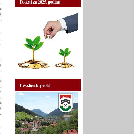
Poticaji za 2025. godinu
a
je
da
či
ci
nt
vi
i
da
sa
 i
og
Investicijski profil
ti
ih
za
na
na
lu
ki
og