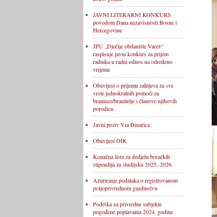
JAVNI LITERARNI KONKURS
povodom Dana nezavisnosti Bosne i
Hercegovine
JPU „Dječije obdanište Vareš“
raspisuje javni konkurs za prijem
radnika u radni odnos na određeno
vrijeme
Obavijest o prijemu zahtjeva za sve
vrste jednokratnih pomoći za
branioce/branitelje i članove njihovih
porodica
Javni poziv Via Dinarica
Obavijest OIK
Konačna lista za dodjelu boračkih
stipendija za studijsku 2025.-2026.
Ažuriranje podataka o registrovanom
poljoprivrednom gazdinstvu
Podrška za privredne subjekte
pogođene poplavama 2024. godine