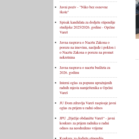
Javni poziv - "Niko bez osnovne
škole"
Spisak kandidata za dodjelu stipendije
studijske 2025/2026. godine - Općine
Vareš
Javna rasprava o Nacrtu Zakona o
porezu na imovinu, nasljeđe i poklon i
o Nacrtu Zakona o porezu na promet
nekretnina
Javna rasprava o nacrtu budžeta za
2026. godinu
Interni oglas za popunu upražnjenih
radnih mjesta namještenika u Općini
Vareš
JU Dom zdravlja Vareš raspisuje javni
oglas za prijem u radni odnos
JPU „Dječije obdanište Vareš“ - javni
konkurs za prijem radnika u radni
odnos na neodređeno vrijeme
Konkurs za dodjelu stipendija