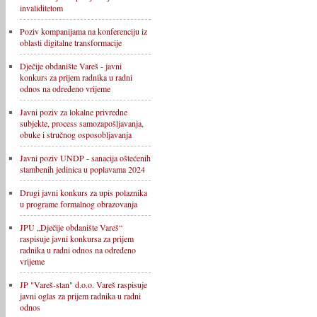
invaliditetom
Poziv kompanijama na konferenciju iz
oblasti digitalne transformacije
Dječije obdanište Vareš - javni
konkurs za prijem radnika u radni
odnos na određeno vrijeme
Javni poziv za lokalne privredne
subjekte, process samozapošljavanja,
obuke i stručnog osposobljavanja
Javni poziv UNDP - sanacija oštećenih
stambenih jedinica u poplavama 2024
Drugi javni konkurs za upis polaznika
u programe formalnog obrazovanja
JPU „Dječije obdanište Vareš“
raspisuje javni konkursa za prijem
radnika u radni odnos na određeno
vrijeme
JP "Vareš-stan" d.o.o. Vareš raspisuje
javni oglas za prijem radnika u radni
odnos