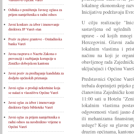
lokalnog ekonomskog razvo
Odluka o poništenju Javnog oglasa za
Inicijativu podržavaju Ev
prijem namještenika u radni odnos
U cilju realizacije "Ini
Javni konkurs za izbor i imenovanje
sastavljena od uglednih 
direktora JP Vareš-stan
uprave - od kojih mnogi 
Poziv za plave grantove - Omladinska
Hercegovini. Glavni zada
banka Vareš
lokalnim vlastima i pris
Javna rasprava o Nacrtu Zakona o
načinu na koji je organi
prevenciji i suzbijanju korupcije u
obavljenog rada Zajednička
Zeničko-dobojskom kantonu
uključujući i Općinu Vareš
Javni poziv za predlaganje kandidata za
dodjelu općinskih priznanja
Predstavnici Općine Vareš
trebala doprinijeti prijeko
Javni oglas o prodaji nekretnine koja
članovima Zajedničke komi
se nalazi u vlasništvu Općine Vareš
11:00 sati u Hotelu "Zen
Javni oglas za izbor i imenovanje
lokalnim vlastima posta
direktora Opće biblioteke Vareš
odgovornosti vlasti jasno
Javni oglas za prijem namještenika u
ili mehanizama finansiran
radni odnos na neodređeno vrijeme u
usluge? Koje su glavne pr
Općini Vareš
drugim općinama, kantono