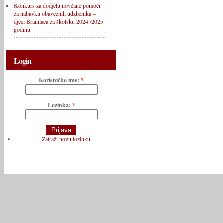
Konkurs za dodjelu novčane pomoći
za nabavku obaveznih udžbenika –
djeci Branilaca za školsku 2024./2025.
godinu
Login
Korisničko ime:
*
Lozinka:
*
Zatraži novu lozinku