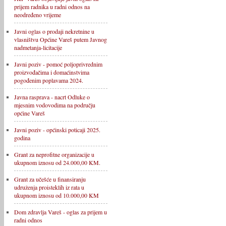
prijem radnika u radni odnos na
neodređeno vrijeme
Javni oglas o prodaji nekretnine u
vlasništvu Općine Vareš putem Javnog
nadmetanja-licitacije
Javni poziv - pomoć poljoprivrednim
proizvođačima i domaćinstvima
pogođenim poplavama 2024.
Javna rasprava - nacrt Odluke o
mjesnim vodovodima na području
općine Vareš
Javni poziv - općinski poticaji 2025.
godina
Grant za neprofitne organizacije u
ukupnom iznosu od 24.000,00 KM.
Grant za učešće u finansiranju
udruženja proisteklih iz rata u
ukupnom iznosu od 10.000,00 KM
Dom zdravlja Vareš - oglas za prijem u
radni odnos