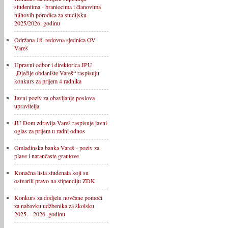
studentima - braniocima i članovima
njihovih porodica za studijsku
2025/2026. godinu
Održana 18. redovna sjednica OV
Vareš
Upravni odbor i direktorica JPU
„Dječije obdanište Vareš“ raspisuju
konkurs za prijem 4 radnika
Javni poziv za obavljanje poslova
upravitelja
JU Dom zdravlja Vareš raspisuje javni
oglas za prijem u radni odnos
Omladinska banka Vareš - poziv za
plave i narančaste grantove
Konačna lista studenata koji su
ostvarili pravo na stipendiju ZDK
Konkurs za dodjelu novčane pomoći
za nabavku udžbenika za školsku
2025. - 2026. godinu