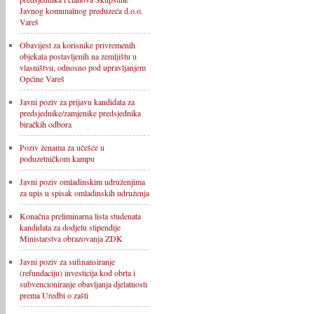
Javnog komunalnog preduzeća d.o.o.
Vareš
Obavijest za korisnike privremenih
objekata postavljenih na zemljištu u
vlasništvu, odnosno pod upravljanjem
Općine Vareš
Javni poziv za prijavu kandidata za
predsjednike/zamjenike predsjednika
biračkih odbora
Poziv ženama za učešće u
poduzetničkom kampu
Javni poziv omladinskim udruženjima
za upis u spisak omladinskih udruženja
Konačna preliminarna lista studenata
kandidata za dodjelu stipendije
Ministarstva obrazovanja ZDK
Javni poziv za sufinansiranje
(refundaciju) investicija kod obrta i
subvencioniranje obavljanja djelatnosti
prema Uredbi o zašti