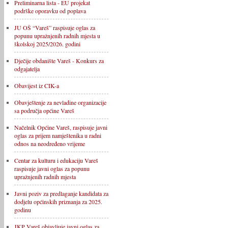
Preliminarna lista - EU projekat
podrške oporavku od poplava
JU OŠ “Vareš” raspisuje oglas za
popunu upražnjenih radnih mjesta u
školskoj 2025/2026. godini
Dječije obdanište Vareš - Konkurs za
odgajatelja
Obavijest iz CIK-a
Obavještenje za nevladine organizacije
sa područja općine Vareš
Načelnik Općine Vareš, raspisuje javni
oglas za prijem namještenika u radni
odnos na neodređeno vrijeme
Centar za kulturu i edukaciju Vareš
raspisuje javni oglas za popunu
upražnjenih radnih mjesta
Javni poziv za predlaganje kandidata za
dodjelu općinskih priznanja za 2025.
godinu
JKP Vareš objavljuje javni oglas za