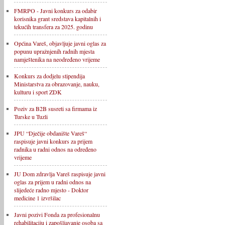
FMRPO - Javni konkurs za odabir
korisnika grant sredstava kapitalnih i
tekućih transfera za 2025. godinu
Općina Vareš, objavljuje javni oglas za
popunu upražnjenih radnih mjesta
namještenika na neodređeno vrijeme
Konkurs za dodjelu stipendija
Ministarstva za obrazovanje, nauku,
kulturu i sport ZDK
Poziv za B2B susreti sa firmama iz
Turske u Tuzli
JPU “Dječije obdanište Vareš“
raspisuje javni konkurs za prijem
radnika u radni odnos na određeno
vrijeme
JU Dom zdravlja Vareš raspisuje javni
oglas za prijem u radni odnos na
slijedeće radno mjesto - Doktor
medicine 1 izvršilac
Javni pozivi Fonda za profesionalnu
rehabilitaciju i zapošljavanje osoba sa