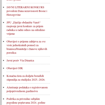
JAVNI LITERARNI KONKURS
povodom Dana nezavisnosti Bosne i
Hercegovine
JPU „Dječije obdanište Vareš“
raspisuje javni konkurs za prijem
radnika u radni odnos na određeno
vrijeme
Obavijest o prijemu zahtjeva za sve
vrste jednokratnih pomoći za
branioce/branitelje i članove njihovih
porodica
Javni poziv Via Dinarica
Obavijest OIK
Konačna lista za dodjelu boračkih
stipendija za studijsku 2025.-2026.
Ažuriranje podataka o registrovanom
poljoprivrednom gazdinstvu
Podrška za privredne subjekte
pogođene poplavama 2024. godine