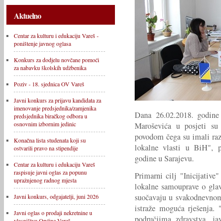
Aktuelno
Centar za kulturu i edukaciju Vareš -
poništenje javnog oglasa
Konkurs za dodjelu novčane pomoći
za nabavku školskih udžbenika
Poziv - 18. sjednica OV Vareš
Javni konkurs za prijavu kandidata za
imenovanje predsjednika/zamjenika
Dana 26.02.2018. godine
predsjednika biračkog odbora u
osnovnim izbornim jedinic
Maroševića u posjeti su
povodom čega su imali raz
Konačna lista studenata koji su
lokalne vlasti u BiH", p
ostvarili pravo na stipendije
godine u Sarajevu.
Centar za kulturu i edukaciju Vareš
raspisuje javni oglas za popunu
Primarni cilj "Inicijativ
upražnjenog radnog mjesta
lokalne samouprave o gla
suočavaju u svakodnevnom
Javni konkurs, odgajatelji, juni 2026
istraže moguća rješenja. 
Javni oglas o prodaji nekretnine u
područjima zdravstva, ja
vlasništvu Općine Vareš