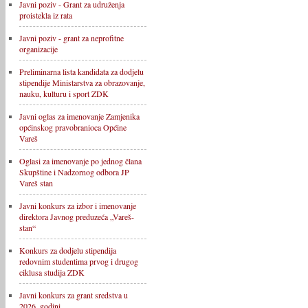
Javni poziv - Grant za udruženja
proistekla iz rata
Javni poziv - grant za neprofitne
organizacije
Preliminarna lista kandidata za dodjelu
stipendije Ministarstva za obrazovanje,
nauku, kulturu i sport ZDK
Javni oglas za imenovanje Zamjenika
općinskog pravobranioca Općine
Vareš
Oglasi za imenovanje po jednog člana
Skupštine i Nadzornog odbora JP
Vareš stan
Javni konkurs za izbor i imenovanje
direktora Javnog preduzeća „Vareš-
stan“
Konkurs za dodjelu stipendija
redovnim studentima prvog i drugog
ciklusa studija ZDK
Javni konkurs za grant sredstva u
2026. godini