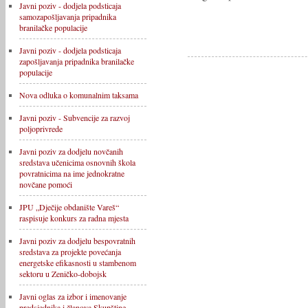
Javni poziv - dodjela podsticaja
samozapošljavanja pripadnika
branilačke populacije
Javni poziv - dodjela podsticaja
zapošljavanja pripadnika branilačke
populacije
Nova odluka o komunalnim taksama
Javni poziv - Subvencije za razvoj
poljoprivrede
Javni poziv za dodjelu novčanih
sredstava učenicima osnovnih škola
povratnicima na ime jednokratne
novčane pomoći
JPU „Dječije obdanište Vareš“
raspisuje konkurs za radna mjesta
Javni poziv za dodjelu bespovratnih
sredstava za projekte povećanja
energetske efikasnosti u stambenom
sektoru u Zeničko-dobojsk
Javni oglas za izbor i imenovanje
predsjednika i članova Skupštine