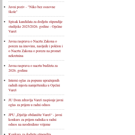
Javni poziv - "Niko bez osnovne
škole"
Spisak kandidata za dodjelu stipendije
studijske 2025/2026. godine - Općine
Vareš
Javna rasprava o Nacrtu Zakona o
porezu na imovinu, nasljeđe i poklon i
o Nacrtu Zakona o porezu na promet
nekretnina
Javna rasprava o nacrtu budžeta za
2026. godinu
Interni oglas za popunu upražnjenih
radnih mjesta namještenika u Općini
Vareš
JU Dom zdravlja Vareš raspisuje javni
oglas za prijem u radni odnos
JPU „Dječije obdanište Vareš“ - javni
konkurs za prijem radnika u radni
odnos na neodređeno vrijeme
Konkurs za dodjelu stipendija