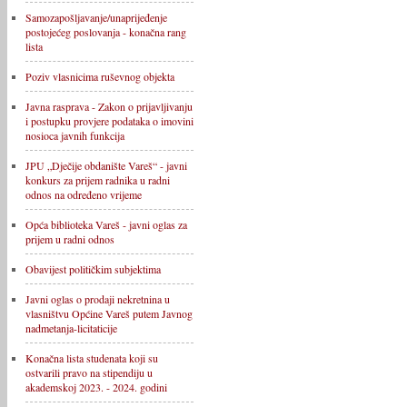
Samozapošljavanje/unaprijeđenje
postojećeg poslovanja - konačna rang
lista
Poziv vlasnicima ruševnog objekta
Javna rasprava - Zakon o prijavljivanju
i postupku provjere podataka o imovini
nosioca javnih funkcija
JPU „Dječije obdanište Vareš“ - javni
konkurs za prijem radnika u radni
odnos na određeno vrijeme
Opća biblioteka Vareš - javni oglas za
prijem u radni odnos
Obavijest političkim subjektima
Javni oglas o prodaji nekretnina u
vlasništvu Općine Vareš putem Javnog
nadmetanja-licitaticije
Konačna lista studenata koji su
ostvarili pravo na stipendiju u
akademskoj 2023. - 2024. godini