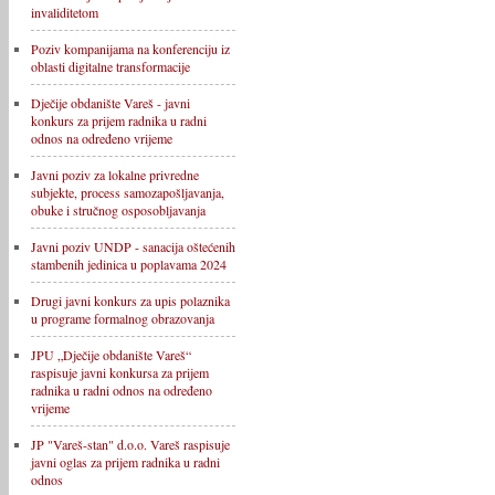
invaliditetom
Poziv kompanijama na konferenciju iz
oblasti digitalne transformacije
Dječije obdanište Vareš - javni
konkurs za prijem radnika u radni
odnos na određeno vrijeme
Javni poziv za lokalne privredne
subjekte, process samozapošljavanja,
obuke i stručnog osposobljavanja
Javni poziv UNDP - sanacija oštećenih
stambenih jedinica u poplavama 2024
Drugi javni konkurs za upis polaznika
u programe formalnog obrazovanja
JPU „Dječije obdanište Vareš“
raspisuje javni konkursa za prijem
radnika u radni odnos na određeno
vrijeme
JP "Vareš-stan" d.o.o. Vareš raspisuje
javni oglas za prijem radnika u radni
odnos