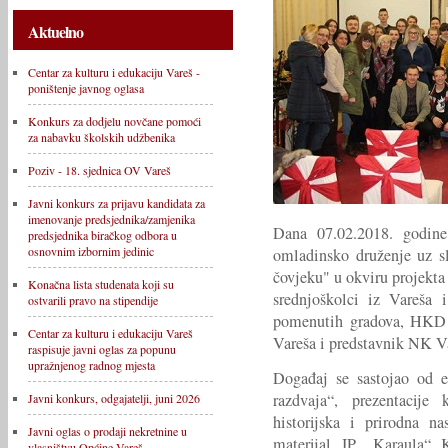
Aktuelno
Centar za kulturu i edukaciju Vareš -
poništenje javnog oglasa
Konkurs za dodjelu novčane pomoći
za nabavku školskih udžbenika
Poziv - 18. sjednica OV Vareš
Javni konkurs za prijavu kandidata za
imenovanje predsjednika/zamjenika
Dana 07.02.2018. godin
predsjednika biračkog odbora u
osnovnim izbornim jedinic
omladinsko druženje uz s
čovjeku" u okviru projekt
Konačna lista studenata koji su
srednjoškolci iz Vareša
ostvarili pravo na stipendije
pomenutih gradova, HKD "
Centar za kulturu i edukaciju Vareš
Vareša i predstavnik NK V
raspisuje javni oglas za popunu
upražnjenog radnog mjesta
Događaj se sastojao od e
razdvaja“, prezentacije 
Javni konkurs, odgajatelji, juni 2026
historijska i prirodna n
Javni oglas o prodaji nekretnine u
materijal JP „Karaula“ 
vlasništvu Općine Vareš