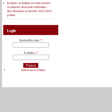
Konkurs za dodjelu novčane pomoći
za nabavku obaveznih udžbenika –
djeci Branilaca za školsku 2024./2025.
godinu
Login
Korisničko ime:
*
Lozinka:
*
Zatraži novu lozinku