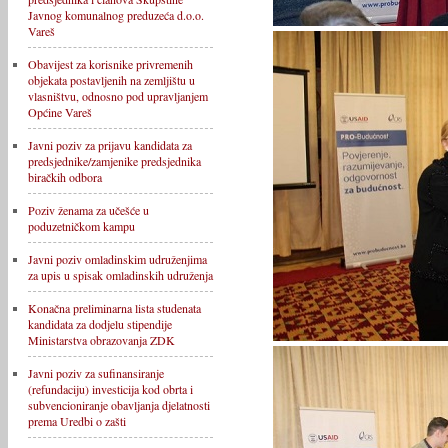
Javnog komunalnog preduzeća d.o.o.
Vareš
Obavijest za korisnike privremenih
objekata postavljenih na zemljištu u
vlasništvu, odnosno pod upravljanjem
Općine Vareš
Javni poziv za prijavu kandidata za
predsjednike/zamjenike predsjednika
biračkih odbora
Poziv ženama za učešće u
poduzetničkom kampu
Javni poziv omladinskim udruženjima
za upis u spisak omladinskih udruženja
Konačna preliminarna lista studenata
kandidata za dodjelu stipendije
Ministarstva obrazovanja ZDK
Javni poziv za sufinansiranje
(refundaciju) investicija kod obrta i
subvencioniranje obavljanja djelatnosti
prema Uredbi o zašti