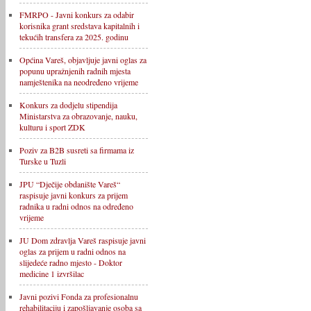
FMRPO - Javni konkurs za odabir
korisnika grant sredstava kapitalnih i
tekućih transfera za 2025. godinu
Općina Vareš, objavljuje javni oglas za
popunu upražnjenih radnih mjesta
namještenika na neodređeno vrijeme
Konkurs za dodjelu stipendija
Ministarstva za obrazovanje, nauku,
kulturu i sport ZDK
Poziv za B2B susreti sa firmama iz
Turske u Tuzli
JPU “Dječije obdanište Vareš“
raspisuje javni konkurs za prijem
radnika u radni odnos na određeno
vrijeme
JU Dom zdravlja Vareš raspisuje javni
oglas za prijem u radni odnos na
slijedeće radno mjesto - Doktor
medicine 1 izvršilac
Javni pozivi Fonda za profesionalnu
rehabilitaciju i zapošljavanje osoba sa