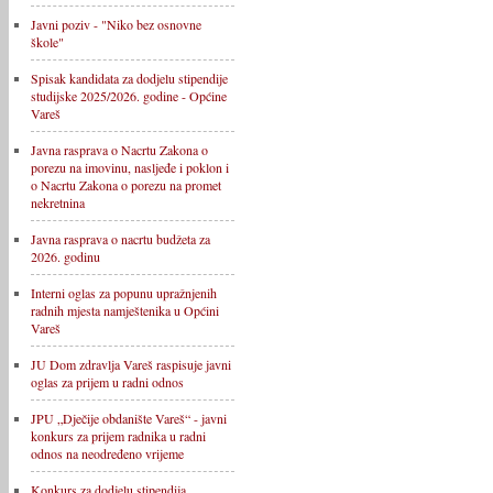
Javni poziv - "Niko bez osnovne
škole"
Spisak kandidata za dodjelu stipendije
studijske 2025/2026. godine - Općine
Vareš
Javna rasprava o Nacrtu Zakona o
porezu na imovinu, nasljeđe i poklon i
o Nacrtu Zakona o porezu na promet
nekretnina
Javna rasprava o nacrtu budžeta za
2026. godinu
Interni oglas za popunu upražnjenih
radnih mjesta namještenika u Općini
Vareš
JU Dom zdravlja Vareš raspisuje javni
oglas za prijem u radni odnos
JPU „Dječije obdanište Vareš“ - javni
konkurs za prijem radnika u radni
odnos na neodređeno vrijeme
Konkurs za dodjelu stipendija