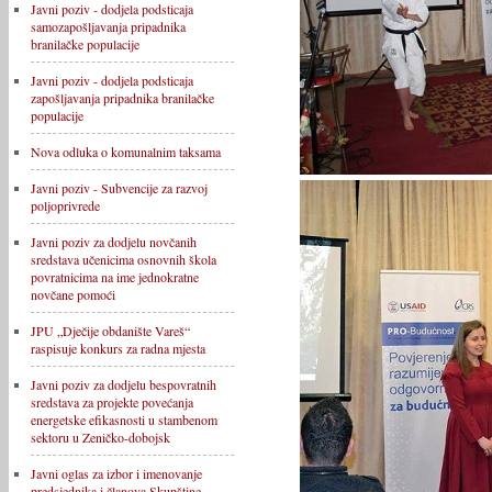
Javni poziv - dodjela podsticaja
samozapošljavanja pripadnika
branilačke populacije
Javni poziv - dodjela podsticaja
zapošljavanja pripadnika branilačke
populacije
Nova odluka o komunalnim taksama
Javni poziv - Subvencije za razvoj
poljoprivrede
Javni poziv za dodjelu novčanih
sredstava učenicima osnovnih škola
povratnicima na ime jednokratne
novčane pomoći
JPU „Dječije obdanište Vareš“
raspisuje konkurs za radna mjesta
Javni poziv za dodjelu bespovratnih
sredstava za projekte povećanja
energetske efikasnosti u stambenom
sektoru u Zeničko-dobojsk
Javni oglas za izbor i imenovanje
predsjednika i članova Skupštine