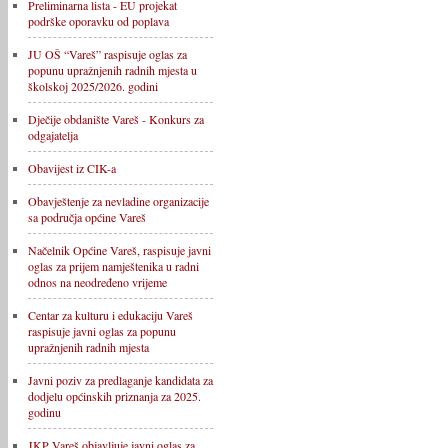
Preliminarna lista - EU projekat
podrške oporavku od poplava
JU OŠ “Vareš” raspisuje oglas za
popunu upražnjenih radnih mjesta u
školskoj 2025/2026. godini
Dječije obdanište Vareš - Konkurs za
odgajatelja
Obavijest iz CIK-a
Obavještenje za nevladine organizacije
sa područja općine Vareš
Načelnik Općine Vareš, raspisuje javni
oglas za prijem namještenika u radni
odnos na neodređeno vrijeme
Centar za kulturu i edukaciju Vareš
raspisuje javni oglas za popunu
upražnjenih radnih mjesta
Javni poziv za predlaganje kandidata za
dodjelu općinskih priznanja za 2025.
godinu
JKP Vareš objavljuje javni oglas za