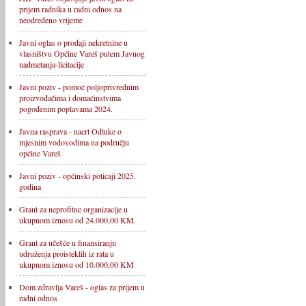
prijem radnika u radni odnos na
neodređeno vrijeme
Javni oglas o prodaji nekretnine u
vlasništvu Općine Vareš putem Javnog
nadmetanja-licitacije
Javni poziv - pomoć poljoprivrednim
proizvođačima i domaćinstvima
pogođenim poplavama 2024.
Javna rasprava - nacrt Odluke o
mjesnim vodovodima na području
općine Vareš
Javni poziv - općinski poticaji 2025.
godina
Grant za neprofitne organizacije u
ukupnom iznosu od 24.000,00 KM.
Grant za učešće u finansiranju
udruženja proisteklih iz rata u
ukupnom iznosu od 10.000,00 KM
Dom zdravlja Vareš - oglas za prijem u
radni odnos