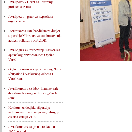
Javni poziv - Grant za udruženja
proistekla iz rata
Javni poziv - grant za neprofitne
organizacije
Preliminarna lista kandidata za dodjelu
stipendije Ministarstva za obrazovanje,
nauku, kulturu i sport ZDK
Javni oglas za imenovanje Zamjenika
općinskog pravobranioca Općine
Vareš
Oglasi za imenovanje po jednog člana
Skupštine i Nadzornog odbora JP
Vareš stan
Javni konkurs za izbor i imenovanje
direktora Javnog preduzeća „Vareš-
stan“
Konkurs za dodjelu stipendija
redovnim studentima prvog i drugog
ciklusa studija ZDK
Javni konkurs za grant sredstva u
2026. godini