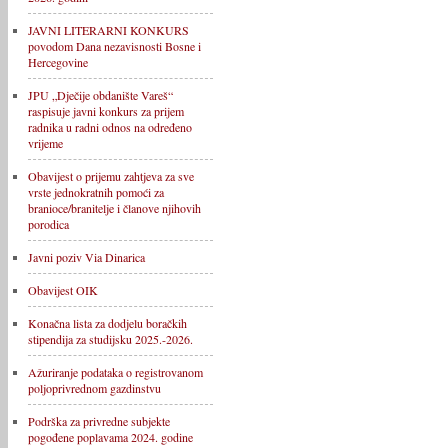
JAVNI LITERARNI KONKURS
povodom Dana nezavisnosti Bosne i
Hercegovine
JPU „Dječije obdanište Vareš“
raspisuje javni konkurs za prijem
radnika u radni odnos na određeno
vrijeme
Obavijest o prijemu zahtjeva za sve
vrste jednokratnih pomoći za
branioce/branitelje i članove njihovih
porodica
Javni poziv Via Dinarica
Obavijest OIK
Konačna lista za dodjelu boračkih
stipendija za studijsku 2025.-2026.
Ažuriranje podataka o registrovanom
poljoprivrednom gazdinstvu
Podrška za privredne subjekte
pogođene poplavama 2024. godine