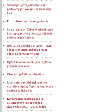
Samozapošljavanje/unaprijeđenje
postojećeg poslovanja - konačna rang
lista
Poziv vlasnicima ruševnog objekta
Javna rasprava - Zakon o prijavljivanju
i postupku provjere podataka o imovini
nosioca javnih funkcija
JPU „Dječije obdanište Vareš“ - javni
konkurs za prijem radnika u radni
odnos na određeno vrijeme
Opća biblioteka Vareš - javni oglas za
prijem u radni odnos
Obavijest političkim subjektima
Javni oglas o prodaji nekretnina u
vlasništvu Općine Vareš putem Javnog
nadmetanja-licitaticije
Konačna lista studenata koji su
ostvarili pravo na stipendiju u
akademskoj 2023. - 2024. godini