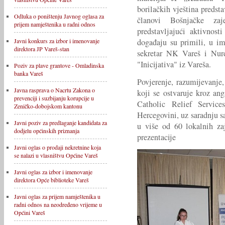
borilačkih vještina predst
Odluka o poništenju Javnog oglasa za
članovi Bošnjačke zaj
prijem namještenika u radni odnos
predstavljajući aktivnos
događaju su primili, u i
Javni konkurs za izbor i imenovanje
direktora JP Vareš-stan
sekretar NK Vareš i Nur
"Inicijativa" iz Vareša.
Poziv za plave grantove - Omladinska
banka Vareš
Povjerenje, razumijevanje
Javna rasprava o Nacrtu Zakona o
koji se ostvaruje kroz a
prevenciji i suzbijanju korupcije u
Catholic Relief Servic
Zeničko-dobojskom kantonu
Hercegovini, uz saradnju s
Javni poziv za predlaganje kandidata za
u više od 60 lokalnih za
dodjelu općinskih priznanja
prezentacije
Javni oglas o prodaji nekretnine koja
se nalazi u vlasništvu Općine Vareš
Javni oglas za izbor i imenovanje
direktora Opće biblioteke Vareš
Javni oglas za prijem namještenika u
radni odnos na neodređeno vrijeme u
Općini Vareš