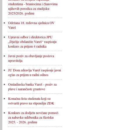
studentima - braniocima i članovima
njihovih porodica za studijsku
2025/2026. godinu
Održana 18. redovna sjednica OV
Vareš
Upravni odbor i direktorica JPU
„Dječije obdanište Vareš“ raspisuju
konkurs za prijem 4 radnika
Javni poziv za obavljanje poslova
upravitelja
JU Dom zdravlja Vareš raspisuje javni
oglas za prijem u radni odnos
Omladinska banka Vareš - poziv za
plave i narančaste grantove
Konačna lista studenata koji su
ostvarili pravo na stipendiju ZDK
Konkurs za dodjelu novčane pomoći
za nabavku udžbenika za školsku
2025. - 2026. godinu