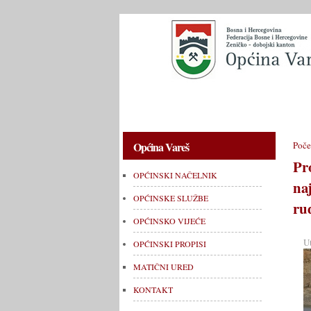
OPĆINSKI NAČELNIK
OPĆINSKE 
Općina Vareš
Poče
Pr
OPĆINSKI NAČELNIK
na
OPĆINSKE SLUŽBE
ru
OPĆINSKO VIJEĆE
U
OPĆINSKI PROPISI
MATIČNI URED
KONTAKT