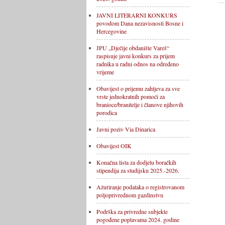
JAVNI LITERARNI KONKURS
povodom Dana nezavisnosti Bosne i
Hercegovine
JPU „Dječije obdanište Vareš“
raspisuje javni konkurs za prijem
radnika u radni odnos na određeno
vrijeme
Obavijest o prijemu zahtjeva za sve
vrste jednokratnih pomoći za
branioce/branitelje i članove njihovih
porodica
Javni poziv Via Dinarica
Obavijest OIK
Konačna lista za dodjelu boračkih
stipendija za studijsku 2025.-2026.
Ažuriranje podataka o registrovanom
poljoprivrednom gazdinstvu
Podrška za privredne subjekte
pogođene poplavama 2024. godine