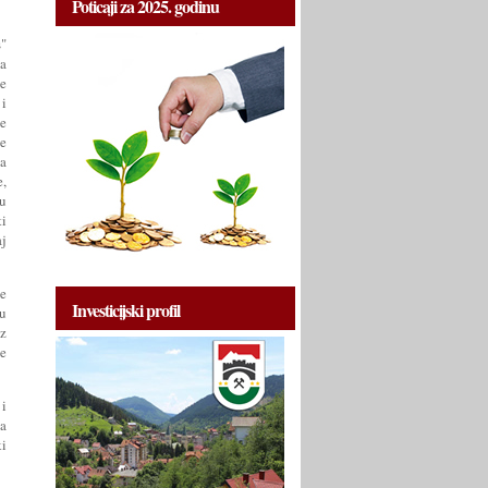
Poticaji za 2025. godinu
"
sa
e
i
te
je
ca
e,
ju
ti
aj
e
Investicijski profil
ju
uz
ke
i
va
ki