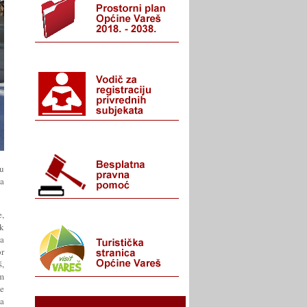
mu
ma
e,
k
ja
or
,
im
e
a