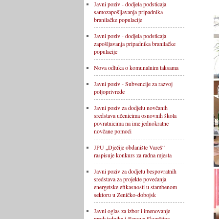
Javni poziv - dodjela podsticaja
samozapošljavanja pripadnika
branilačke populacije
Javni poziv - dodjela podsticaja
zapošljavanja pripadnika branilačke
populacije
Nova odluka o komunalnim taksama
Javni poziv - Subvencije za razvoj
poljoprivrede
Javni poziv za dodjelu novčanih
sredstava učenicima osnovnih škola
povratnicima na ime jednokratne
novčane pomoći
JPU „Dječije obdanište Vareš“
raspisuje konkurs za radna mjesta
Javni poziv za dodjelu bespovratnih
sredstava za projekte povećanja
energetske efikasnosti u stambenom
sektoru u Zeničko-dobojsk
Javni oglas za izbor i imenovanje
predsjednika i članova Skupštine