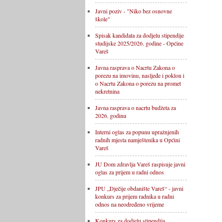
Javni poziv - "Niko bez osnovne
škole"
Spisak kandidata za dodjelu stipendije
studijske 2025/2026. godine - Općine
Vareš
Javna rasprava o Nacrtu Zakona o
porezu na imovinu, nasljeđe i poklon i
o Nacrtu Zakona o porezu na promet
nekretnina
Javna rasprava o nacrtu budžeta za
2026. godinu
Interni oglas za popunu upražnjenih
radnih mjesta namještenika u Općini
Vareš
JU Dom zdravlja Vareš raspisuje javni
oglas za prijem u radni odnos
JPU „Dječije obdanište Vareš“ - javni
konkurs za prijem radnika u radni
odnos na neodređeno vrijeme
Konkurs za dodjelu stipendija