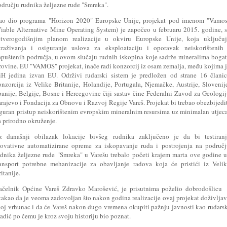
odručju rudnika željezne rude "Smreka".
ao dio programa "Horizon 2020" Europske Unije, projekat pod imenom "Vamos
Viable Alternative Mine Operating System) je započeo u februaru 2015. godine, 
etverogodišnjim planom realizacije u okviru Europske Unije, koja uključuj
straživanja i osiguranje uslova za eksploataciju i oporavak neiskorištenih 
apuštenih područja, u ovom slučaju rudnih iskopina koje sadrže mineralima boga
irovine. EU "VAMOS" projekat, inače radi konzorcij iz osam zemalja, među kojima 
iH jedina izvan EU. Održivi rudarski sistem je predložen od strane 16 člani
onzorcija iz Velike Britanije, Holandije, Portugala, Njemačke, Austrije, Slovenij
panije, Belgije, Bosne i Hercegovine čiji sastav čine Federalni Zavod za Geologi
rajevo i Fondacija za Obnovu i Razvoj Regije Vareš. Projekat bi trebao obezbijedi
iguran pristup neiskorištenim evropskim mineralnim resursima uz minimalan utjec
a prirodno okruženje.
z današnji obilazak lokacije bivšeg rudnika zaključeno je da bi testiranj
novativne automatizirane opreme za iskopavanje ruda i postrojenja na područ
udnika željezne rude "Smreka" u Varešu trebalo početi krajem marta ove godine 
ransport potrebne mehanizacije za obavljanje radova koja će pristići iz Veli
itanije.
ačelnik Općine Vareš Zdravko Marošević, je prisutnima poželio dobrodošlicu 
stakao da je veoma zadovoljan što nakon godina realizacije ovaj projekat doživlja
voj vrhunac i da će Vareš nakon dugo vremena okupiti pažnju javnosti kao rudars
adić po čemu je kroz svoju historiju bio poznat.