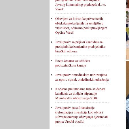
Javnog komunalnog preduzeća d.o.o.
Vareš
Obavijest za korisnike privremenih
objekata postavljenih na zemljištu u
vlasništvu, odnosno pod upravljanjem
Općine Vareš
Javni poziv za prijavu kandidata za
predsjednike/zamjenike predsjednika
biračkih odbora
Poziv ženama za učešće u
poduzetničkom kampu
Javni poziv omladinskim udruženjima
za upis u spisak omladinskih udruženja
Konačna preliminarna lista studenata
kandidata za dodjelu stipendije
Ministarstva obrazovanja ZDK
Javni poziv za sufinansiranje
(refundaciju) investicija kod obrta i
subvencioniranje obavljanja djelatnosti
prema Uredbi o zašti