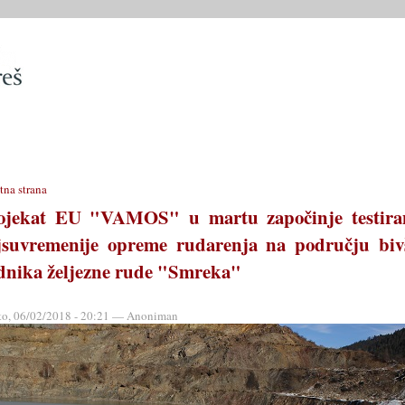
SLUŽBE
OPĆINSKO VIJEĆE
OPĆINSKI PROPISI
MATIČN
tna strana
ojekat EU "VAMOS" u martu započinje testira
jsuvremenije opreme rudarenja na području biv
dnika željezne rude "Smreka"
to, 06/02/2018 - 20:21 — Anoniman