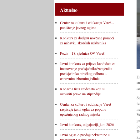
Aktuelno
Centar za kulturu i edukaciju Vareš -
poništenje javnog oglasa
Konkurs za dodjelu novčane pomoći
za nabavku školskih udžbenika
Poziv - 18. sjednica OV Vareš
Javni konkurs za prijavu kandidata za
imenovanje predsjednika/zamjenika
predsjednika biračkog odbora u
D
osnovnim izbornim jedinic
s
r
Konačna lista studenata koji su
ostvarili pravo na stipendije
S
i
Centar za kulturu i edukaciju Vareš
n
raspisuje javni oglas za popunu
upražnjenog radnog mjesta
V
p
Javni konkurs, odgajatelji, juni 2026
p
H
Javni oglas o prodaji nekretnine u
k
vlasništvu Općine Vareš