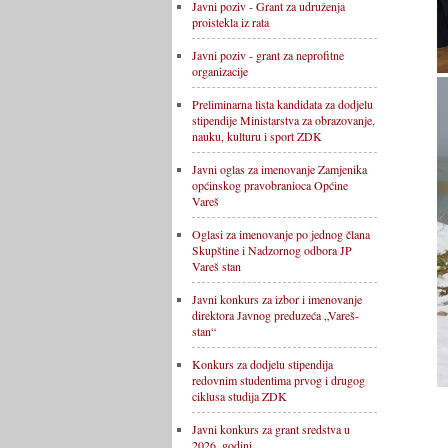
Javni poziv - Grant za udruženja
proistekla iz rata
Javni poziv - grant za neprofitne
organizacije
Preliminarna lista kandidata za dodjelu
stipendije Ministarstva za obrazovanje,
nauku, kulturu i sport ZDK
Javni oglas za imenovanje Zamjenika
općinskog pravobranioca Općine
Vareš
Oglasi za imenovanje po jednog člana
Skupštine i Nadzornog odbora JP
Vareš stan
Javni konkurs za izbor i imenovanje
direktora Javnog preduzeća „Vareš-
stan“
Konkurs za dodjelu stipendija
redovnim studentima prvog i drugog
ciklusa studija ZDK
Javni konkurs za grant sredstva u
2026. godini