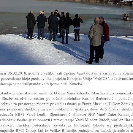
anas 06.02.2018. godine u velikoj sali Općine Vareš održan je sastanak na koje
u prezentirane ideje predstavnika projekta Europske Unije "VAMOS", o aktivnosti
udarenja na području rudnika željezne rude "Smreka".
astanku je prisustvovao načelnik Općine Vareš Zdravko Marošević, uz pomoćnik
z Službe za civilnu zaštitu pomoćnik načelnika Rusmir Berberović i pomoćni
ačelnika za prostorno uređenje, privredu i finansije Ermin Musa, iz JU Dom Zdravl
areš pomoćnik direktora za ekonomsko-finansijske poslove Adis Čizmo, direkt
reduzeća BBM Vareš Izudin Sjerotanović, direktor JKP Vareš Zafer Kamenjaš
redsjednik fondacije za obnovu i razvoj regije Vareš Mladen Rudež, prof. dr. Haz
rvatović, direktor Federalnog zavoda za biologiju, takođe uz predstavnik
ompanije BMT Group Ltd iz Velike Britanije, zadužene za izvođenje radova n