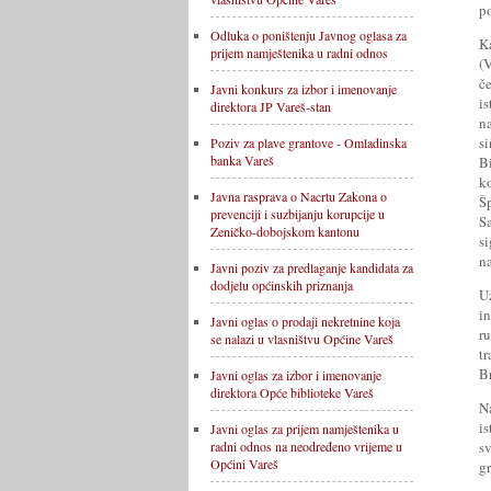
p
Odluka o poništenju Javnog oglasa za
K
prijem namještenika u radni odnos
(
č
Javni konkurs za izbor i imenovanje
i
direktora JP Vareš-stan
n
s
Poziv za plave grantove - Omladinska
banka Vareš
B
k
Javna rasprava o Nacrtu Zakona o
Š
prevenciji i suzbijanju korupcije u
Sa
Zeničko-dobojskom kantonu
s
n
Javni poziv za predlaganje kandidata za
dodjelu općinskih priznanja
U
i
Javni oglas o prodaji nekretnine koja
r
se nalazi u vlasništvu Općine Vareš
t
Br
Javni oglas za izbor i imenovanje
direktora Opće biblioteke Vareš
N
i
Javni oglas za prijem namještenika u
s
radni odnos na neodređeno vrijeme u
Općini Vareš
gr