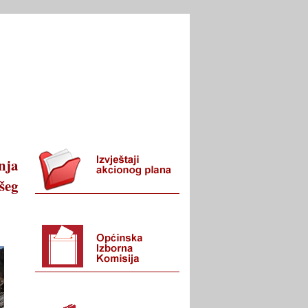
I URED
KONTAKT
nja
šeg