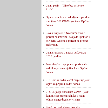
Javni poziv - "Niko bez osnovne
škole"
Spisak kandidata za dodjelu stipendije
studijske 2025/2026. godine - Općine
Vareš
Javna rasprava o Nacrtu Zakona o
porezu na imovinu, nasljeđe i poklon i
o Nacrtu Zakona o porezu na promet
nekretnina
Javna rasprava o nacrtu budžeta za
2026. godinu
Interni oglas za popunu upražnjenih
radnih mjesta namještenika u Općini
Vareš
JU Dom zdravlja Vareš raspisuje javni
oglas za prijem u radni odnos
JPU „Dječije obdanište Vareš“ - javni
konkurs za prijem radnika u radni
odnos na neodređeno vrijeme
Konkurs za dodjelu stipendija