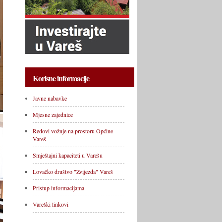
Korisne informacije
Javne nabavke
Mjesne zajednice
Redovi vožnje na prostoru Općine
Vareš
Smještajni kapaciteti u Varešu
Lovačko društvo "Zvijezda" Vareš
Pristup informacijama
Vareški linkovi