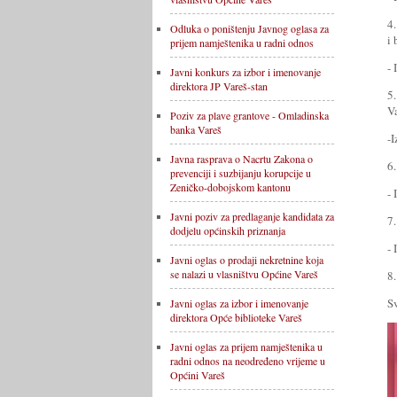
4
Odluka o poništenju Javnog oglasa za
i 
prijem namještenika u radni odnos
- 
Javni konkurs za izbor i imenovanje
direktora JP Vareš-stan
5
V
Poziv za plave grantove - Omladinska
banka Vareš
-I
Javna rasprava o Nacrtu Zakona o
6.
prevenciji i suzbijanju korupcije u
Zeničko-dobojskom kantonu
- 
Javni poziv za predlaganje kandidata za
7.
dodjelu općinskih priznanja
- 
Javni oglas o prodaji nekretnine koja
se nalazi u vlasništvu Općine Vareš
8
S
Javni oglas za izbor i imenovanje
direktora Opće biblioteke Vareš
Javni oglas za prijem namještenika u
radni odnos na neodređeno vrijeme u
Općini Vareš