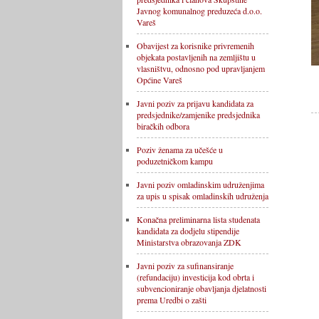
Javnog komunalnog preduzeća d.o.o.
Vareš
Obavijest za korisnike privremenih
objekata postavljenih na zemljištu u
vlasništvu, odnosno pod upravljanjem
Općine Vareš
Javni poziv za prijavu kandidata za
predsjednike/zamjenike predsjednika
biračkih odbora
Poziv ženama za učešće u
poduzetničkom kampu
Javni poziv omladinskim udruženjima
za upis u spisak omladinskih udruženja
Konačna preliminarna lista studenata
kandidata za dodjelu stipendije
Ministarstva obrazovanja ZDK
Javni poziv za sufinansiranje
(refundaciju) investicija kod obrta i
subvencioniranje obavljanja djelatnosti
prema Uredbi o zašti