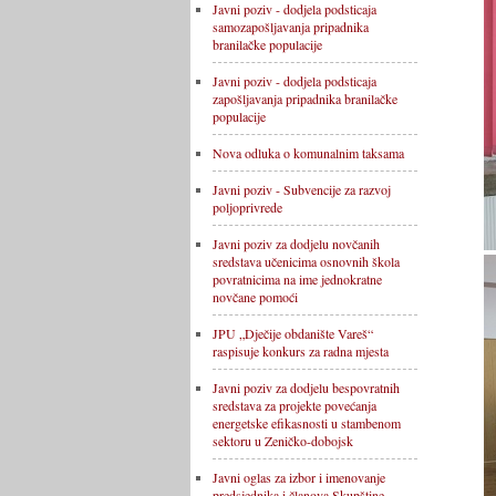
Javni poziv - dodjela podsticaja
samozapošljavanja pripadnika
branilačke populacije
Javni poziv - dodjela podsticaja
zapošljavanja pripadnika branilačke
populacije
Nova odluka o komunalnim taksama
Javni poziv - Subvencije za razvoj
poljoprivrede
Javni poziv za dodjelu novčanih
sredstava učenicima osnovnih škola
povratnicima na ime jednokratne
novčane pomoći
JPU „Dječije obdanište Vareš“
raspisuje konkurs za radna mjesta
Javni poziv za dodjelu bespovratnih
sredstava za projekte povećanja
energetske efikasnosti u stambenom
sektoru u Zeničko-dobojsk
Javni oglas za izbor i imenovanje
predsjednika i članova Skupštine