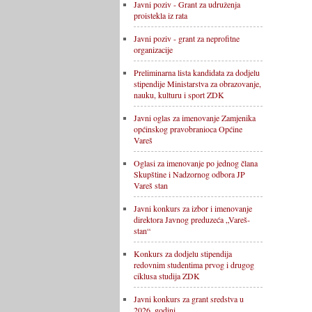
Javni poziv - Grant za udruženja
proistekla iz rata
Javni poziv - grant za neprofitne
organizacije
Preliminarna lista kandidata za dodjelu
stipendije Ministarstva za obrazovanje,
nauku, kulturu i sport ZDK
Javni oglas za imenovanje Zamjenika
općinskog pravobranioca Općine
Vareš
Oglasi za imenovanje po jednog člana
Skupštine i Nadzornog odbora JP
Vareš stan
Javni konkurs za izbor i imenovanje
direktora Javnog preduzeća „Vareš-
stan“
Konkurs za dodjelu stipendija
redovnim studentima prvog i drugog
ciklusa studija ZDK
Javni konkurs za grant sredstva u
2026. godini