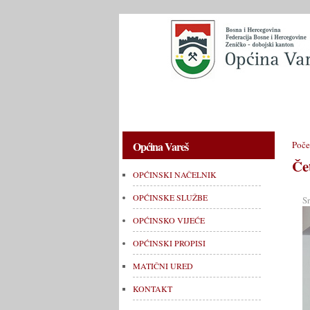
OPĆINSKI NAČELNIK
OPĆINSKE 
Općina Vareš
Poče
Če
OPĆINSKI NAČELNIK
OPĆINSKE SLUŽBE
S
OPĆINSKO VIJEĆE
OPĆINSKI PROPISI
MATIČNI URED
KONTAKT