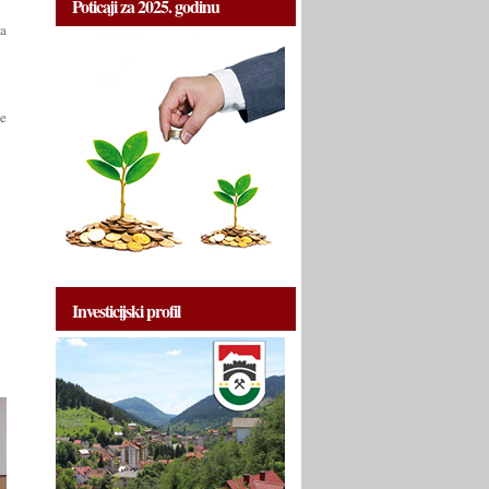
Poticaji za 2025. godinu
ka
ce
Investicijski profil