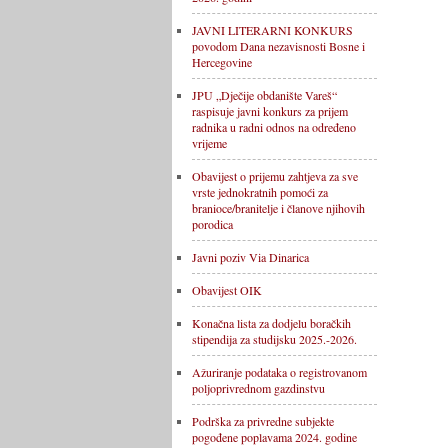
JAVNI LITERARNI KONKURS
povodom Dana nezavisnosti Bosne i
Hercegovine
JPU „Dječije obdanište Vareš“
raspisuje javni konkurs za prijem
radnika u radni odnos na određeno
vrijeme
Obavijest o prijemu zahtjeva za sve
vrste jednokratnih pomoći za
branioce/branitelje i članove njihovih
porodica
Javni poziv Via Dinarica
Obavijest OIK
Konačna lista za dodjelu boračkih
stipendija za studijsku 2025.-2026.
Ažuriranje podataka o registrovanom
poljoprivrednom gazdinstvu
Podrška za privredne subjekte
pogođene poplavama 2024. godine