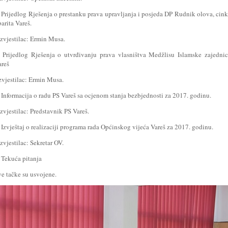
. Prijedlog Rješenja o prestanku prava upravljanja i posjeda DP Rudnik olova, cin
barita Vareš.
Izvjestilac: Ermin Musa.
. Prijedlog Rješenja o utvrđivanju prava vlasništva Medžlisu Islamske zajedni
areš
zvjestilac: Ermin Musa.
 Informacija o radu PS Vareš sa ocjenom stanja bezbjednosti za 2017. godinu.
Izvjestilac: Predstavnik PS Vareš.
 Izvještaj o realizaciji programa rada Općinskog vijeća Vareš za 2017. godinu.
Izvjestilac: Sekretar OV.
. Tekuća pitanja
ve tačke su usvojene.