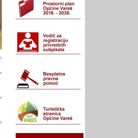
ni
ne
ću
ća