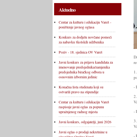
Aktuelno
Centar za kulturu i edukaciju Vareš -
poništenje javnog oglasa
Konkurs za dodjelu novčane pomoći
za nabavku školskih udžbenika
Poziv - 18. sjednica OV Vareš
D
re
Javni konkurs za prijavu kandidata za
imenovanje predsjednika/zamjenika
1
predsjednika biračkog odbora u
osnovnim izbornim jedinic
p
- 
Konačna lista studenata koji su
ostvarili pravo na stipendije
2
V
Centar za kulturu i edukaciju Vareš
raspisuje javni oglas za popunu
- 
upražnjenog radnog mjesta
3
Javni konkurs, odgajatelji, juni 2026
Va
Javni oglas o prodaji nekretnine u
- 
vlasništvu Općine Vareš