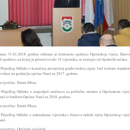
anas 31.01.2018. godine održana je četrnaesta sjednica Općinskog vijeća. Dnev
d sjednice, na kojoj je prisustvovalo 19 vijećnika, se sastojao od sljedećih tačaka:
. Prijedlog Odluke o konačnoj prosječnoj građevinskoj cijeni 1m2 korisne stambe
ovršine na području općine Vareš za 2017. godinu.
Izvjestilac: Ermin Musa
. Prijedlog Odluke o raspodjeli sredstava za političke stranke u Općinskom vije
areš iz budžeta Općine Vareš za 2018. godinu.
Izvjestilac: Ermin Musa.
. Prijedlog Odluke o naknadama vijećnika i članova radnih tijela Općinskog vije
reš.
Izvjestilac: Općinski načelnik.