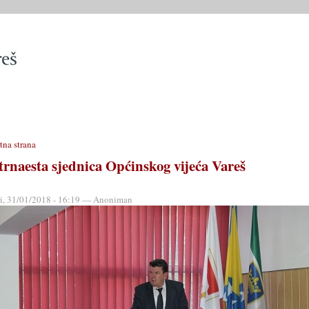
SLUŽBE
OPĆINSKO VIJEĆE
OPĆINSKI PROPISI
MATIČN
tna strana
trnaesta sjednica Općinskog vijeća Vareš
ri, 31/01/2018 - 16:19 — Anoniman