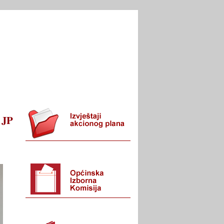
I URED
KONTAKT
 JP