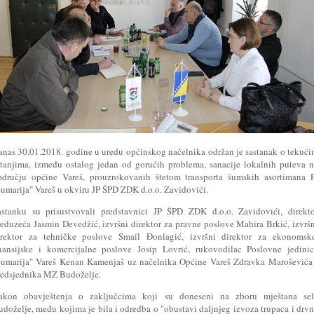
anas 30.01.2018. godine u uredu općinskog načelnika održan je sastanak o tekuć
itanjima, između ostalog jedan od gorućih problema, sanacije lokalnih puteva 
odručju općine Vareš, prouzrokovanih štetom transporta šumskih asortimana P
Šumarija" Vareš u okviru JP ŠPD ZDK d.o.o. Zavidovići.
astanku su prisustvovali predstavnici JP ŠPD ZDK d.o.o. Zavidovići, direkto
reduzeća Jasmin Devedžić, izvršni direktor za pravne poslove Mahira Brkić, izvrš
irektor za tehničke poslove Smail Đonlagić, izvršni direktor za ekonomske
inansijske i komercijalne poslove Josip Lovrić, rukovodilac Poslovne jedini
Šumarija" Vareš Kenan Kamenjaš uz načelnika Općine Vareš Zdravka Maroševića
redsjednika MZ Budoželje.
akon obavještenja o zaključcima koji su doneseni na zboru mještana sel
udoželje, među kojima je bila i odredba o "obustavi daljnjeg izvoza trupaca i drv