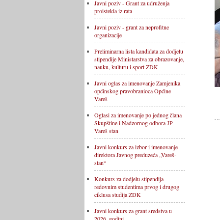
Javni poziv - Grant za udruženja
proistekla iz rata
Javni poziv - grant za neprofitne
organizacije
Preliminarna lista kandidata za dodjelu
stipendije Ministarstva za obrazovanje,
nauku, kulturu i sport ZDK
Javni oglas za imenovanje Zamjenika
općinskog pravobranioca Općine
Vareš
Oglasi za imenovanje po jednog člana
Skupštine i Nadzornog odbora JP
Vareš stan
Javni konkurs za izbor i imenovanje
direktora Javnog preduzeća „Vareš-
stan“
Konkurs za dodjelu stipendija
redovnim studentima prvog i drugog
ciklusa studija ZDK
Javni konkurs za grant sredstva u
2026. godini