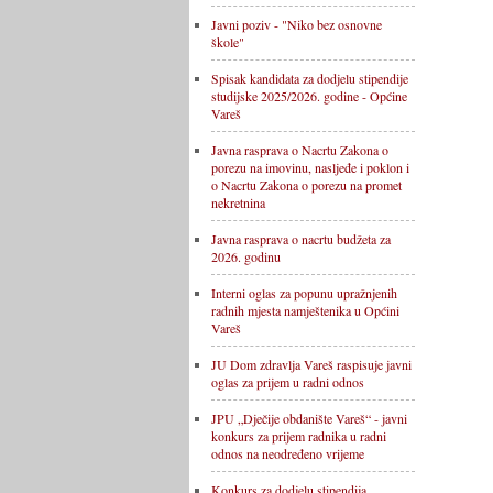
Javni poziv - "Niko bez osnovne
škole"
Spisak kandidata za dodjelu stipendije
studijske 2025/2026. godine - Općine
Vareš
Javna rasprava o Nacrtu Zakona o
porezu na imovinu, nasljeđe i poklon i
o Nacrtu Zakona o porezu na promet
nekretnina
Javna rasprava o nacrtu budžeta za
2026. godinu
Interni oglas za popunu upražnjenih
radnih mjesta namještenika u Općini
Vareš
JU Dom zdravlja Vareš raspisuje javni
oglas za prijem u radni odnos
JPU „Dječije obdanište Vareš“ - javni
konkurs za prijem radnika u radni
odnos na neodređeno vrijeme
Konkurs za dodjelu stipendija