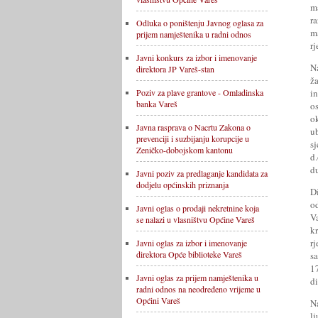
m
r
Odluka o poništenju Javnog oglasa za
m
prijem namještenika u radni odnos
rj
Javni konkurs za izbor i imenovanje
N
direktora JP Vareš-stan
ž
i
Poziv za plave grantove - Omladinska
banka Vareš
o
o
Javna rasprava o Nacrtu Zakona o
ub
prevenciji i suzbijanju korupcije u
s
Zeničko-dobojskom kantonu
d
d
Javni poziv za predlaganje kandidata za
dodjelu općinskih priznanja
D
o
Javni oglas o prodaji nekretnine koja
V
se nalazi u vlasništvu Općine Vareš
k
r
Javni oglas za izbor i imenovanje
direktora Opće biblioteke Vareš
s
1
Javni oglas za prijem namještenika u
di
radni odnos na neodređeno vrijeme u
Općini Vareš
N
l