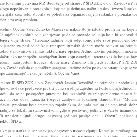
ase lokalnim putevima MZ Budoželje od strane JP ŠPD ZDK d.o.o. Zavidovići", 
azloga nepoštivanja protokola u kojima je definisan način i uslovi izvoza šumsk
aterijala kroz selo, stvorila se potreba za organizovanjem sastanka i pronalask
ešenja za ovaj problem.
ačelnik Općine Vareš Zdravko Marošević nakon što je izložio probleme na koje 
ale mještani okolnih sela zahtijevao je da se pronađe solucija koja bi zadovolji
nterese obje strane. "Trebamo radnike koji odgovorno rade svoj posao, ekološ
sviještene za posljedice koje transport šumskih dobara može ostaviti na prirod
kolno stanovništvo i infrastrukturu naše općine. Jedino takvim pristupom može
lažiti ako ne spriječiti neizbježnu štetu koju ostavljaju teretna vozila koja se ba
ječom, transportom trupaca i drvne mase. Zamolio bih predstavnike JP ŠPD ZD
.o.o. Zavidovići da zajedničkim snagama uradimo nešto po ovom pitanju koje se v
ugo zanemaruje", rekao je načelnik Općine Vareš.
irektor JP ŠPD ZDK d.o.o. Zavidovići Jasmin Devedžić na primjedbu načelnika 
dgovorio da će preduzeće pružiti punu saradnju zajedno sa Poslovnom jedinicom
arešu, da se na postojećim putevima koji su služili za transport drvne mase u š
raćem roku obavi sanacija i ugodi zahtjevima lokalnog stanovništva. "Moram
ješavati probleme koje smatramo zajedničkim, do sada mislim da smo imali dob
aradnju sa lokalnim stanovništvom, gdje u poslovnoj jedinici u Varešu imamo o
70 uposlenih ljudi, drugoj najvećoj jedinici poslije one u Olovu", naglasio 
rektor ŠPD-a.
a kraju sastanka je uspostavljen dogovor o uspostavljanju Komisije, stručnog ti
judi sa zadatkom procjene štete koja je načinjena na lokalnim putevima