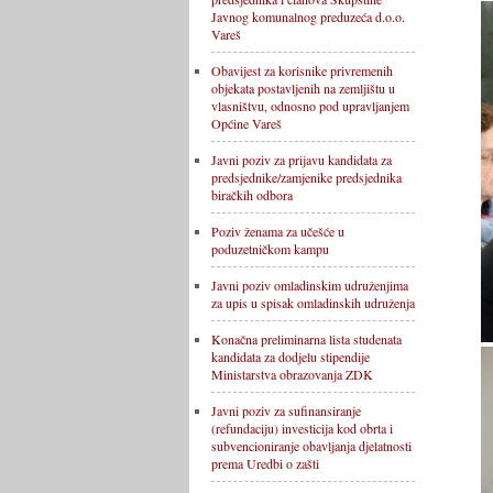
Javnog komunalnog preduzeća d.o.o.
Vareš
Obavijest za korisnike privremenih
objekata postavljenih na zemljištu u
vlasništvu, odnosno pod upravljanjem
Općine Vareš
Javni poziv za prijavu kandidata za
predsjednike/zamjenike predsjednika
biračkih odbora
Poziv ženama za učešće u
poduzetničkom kampu
Javni poziv omladinskim udruženjima
za upis u spisak omladinskih udruženja
Konačna preliminarna lista studenata
kandidata za dodjelu stipendije
Ministarstva obrazovanja ZDK
Javni poziv za sufinansiranje
(refundaciju) investicija kod obrta i
subvencioniranje obavljanja djelatnosti
prema Uredbi o zašti