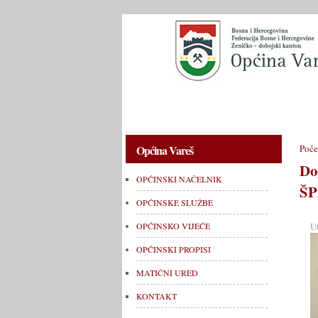
OPĆINSKI NAČELNIK
OPĆINSKE 
Općina Vareš
Poče
Do
OPĆINSKI NAČELNIK
ŠP
OPĆINSKE SLUŽBE
U
OPĆINSKO VIJEĆE
OPĆINSKI PROPISI
MATIČNI URED
KONTAKT