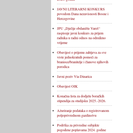
JAVNI LITERARNI KONKURS
povodom Dana nezavisnosti Bosne i
Hercegovine
JPU „Dječije obdanište Vareš“
raspisuje javni konkurs za prijem
radnika u radni odnos na određeno
vrijeme
Obavijest o prijemu zahtjeva za sve
vrste jednokratnih pomoći za
branioce/branitelje i članove njihovih
porodica
Javni poziv Via Dinarica
Obavijest OIK
Konačna lista za dodjelu boračkih
stipendija za studijsku 2025.-2026.
Ažuriranje podataka o registrovanom
poljoprivrednom gazdinstvu
Podrška za privredne subjekte
pogođene poplavama 2024. godine