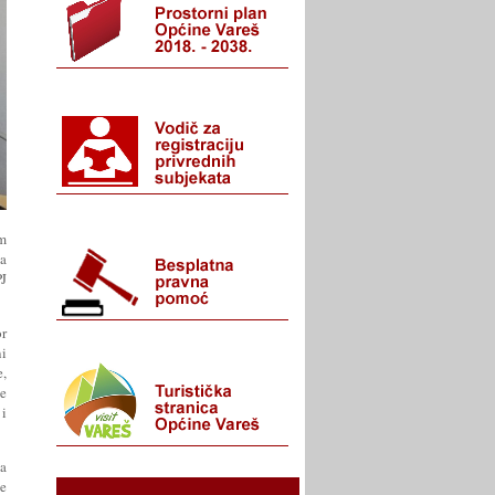
im
na
J
r
ni
,
ce
 i
a
ne