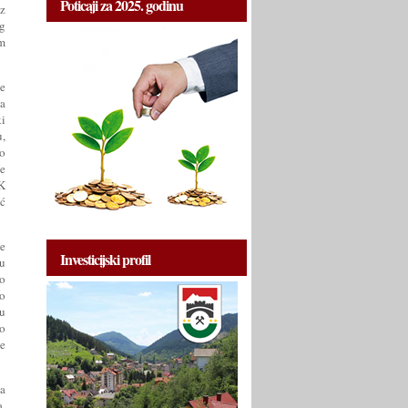
Poticaji za 2025. godinu
iz
og
om
se
la
ki
u,
mo
ve
K
eć
je
Investicijski profil
 u
to
o
ru
ko
je
ma
,