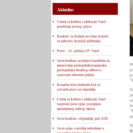
Aktuelno
Centar za kulturu i edukaciju Vareš -
poništenje javnog oglasa
Konkurs za dodjelu novčane pomoći
za nabavku školskih udžbenika
Poziv - 18. sjednica OV Vareš
Javni konkurs za prijavu kandidata za
D
imenovanje predsjednika/zamjenika
p
predsjednika biračkog odbora u
p
osnovnim izbornim jedinic
"
Konačna lista studenata koji su
S
ostvarili pravo na stipendije
p
Centar za kulturu i edukaciju Vareš
d
raspisuje javni oglas za popunu
f
upražnjenog radnog mjesta
"
p
Javni konkurs, odgajatelji, juni 2026
N
Javni oglas o prodaji nekretnine u
B
vlasništvu Općine Vareš