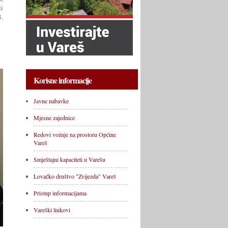
ji
8.
Korisne informacije
Javne nabavke
Mjesne zajednice
Redovi vožnje na prostoru Općine
Vareš
Smještajni kapaciteti u Varešu
Lovačko društvo "Zvijezda" Vareš
Pristup informacijama
Vareški linkovi