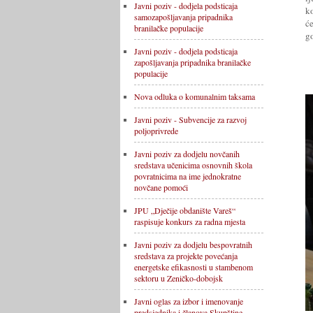
Javni poziv - dodjela podsticaja
k
samozapošljavanja pripadnika
ć
branilačke populacije
g
Javni poziv - dodjela podsticaja
zapošljavanja pripadnika branilačke
populacije
Nova odluka o komunalnim taksama
Javni poziv - Subvencije za razvoj
poljoprivrede
Javni poziv za dodjelu novčanih
sredstava učenicima osnovnih škola
povratnicima na ime jednokratne
novčane pomoći
JPU „Dječije obdanište Vareš“
raspisuje konkurs za radna mjesta
Javni poziv za dodjelu bespovratnih
sredstava za projekte povećanja
energetske efikasnosti u stambenom
sektoru u Zeničko-dobojsk
Javni oglas za izbor i imenovanje
predsjednika i članova Skupštine