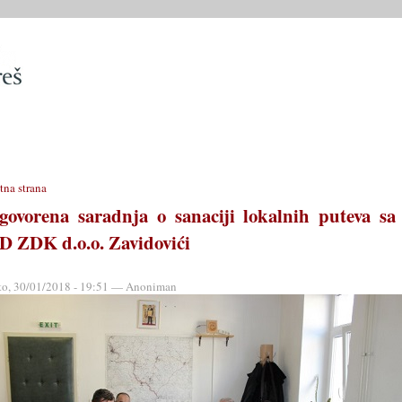
SLUŽBE
OPĆINSKO VIJEĆE
OPĆINSKI PROPISI
MATIČN
tna strana
govorena saradnja o sanaciji lokalnih puteva sa
D ZDK d.o.o. Zavidovići
to, 30/01/2018 - 19:51 — Anoniman