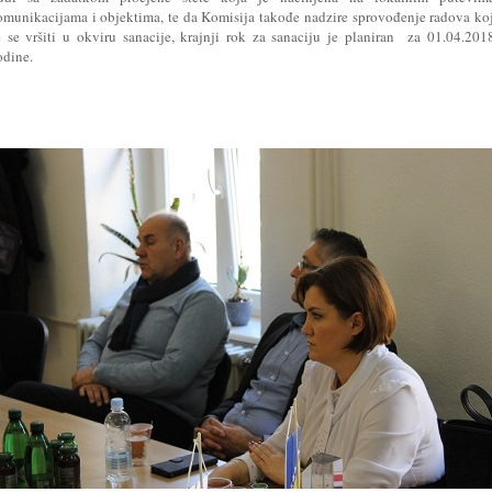
omunikacijama i objektima, te da Komisija takođe nadzire sprovođenje radova ko
e se vršiti u okviru sanacije, krajnji rok za sanaciju je planiran za 01.04.201
odine.