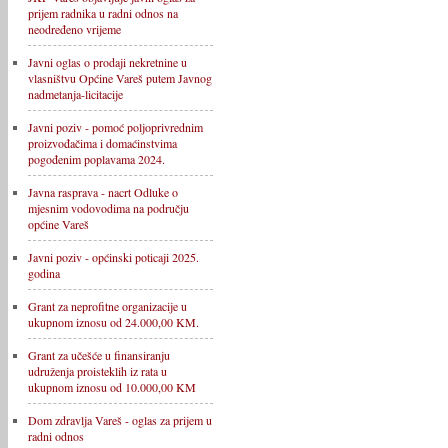
prijem radnika u radni odnos na
neodređeno vrijeme
Javni oglas o prodaji nekretnine u
vlasništvu Općine Vareš putem Javnog
nadmetanja-licitacije
Javni poziv - pomoć poljoprivrednim
proizvođačima i domaćinstvima
pogođenim poplavama 2024.
Javna rasprava - nacrt Odluke o
mjesnim vodovodima na području
općine Vareš
Javni poziv - općinski poticaji 2025.
godina
Grant za neprofitne organizacije u
ukupnom iznosu od 24.000,00 KM.
Grant za učešće u finansiranju
udruženja proisteklih iz rata u
ukupnom iznosu od 10.000,00 KM
Dom zdravlja Vareš - oglas za prijem u
radni odnos