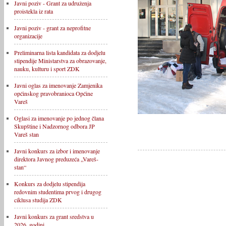
Javni poziv - Grant za udruženja
proistekla iz rata
Javni poziv - grant za neprofitne
organizacije
Preliminarna lista kandidata za dodjelu
stipendije Ministarstva za obrazovanje,
nauku, kulturu i sport ZDK
Javni oglas za imenovanje Zamjenika
općinskog pravobranioca Općine
Vareš
Oglasi za imenovanje po jednog člana
Skupštine i Nadzornog odbora JP
Vareš stan
Javni konkurs za izbor i imenovanje
direktora Javnog preduzeća „Vareš-
stan“
Konkurs za dodjelu stipendija
redovnim studentima prvog i drugog
ciklusa studija ZDK
Javni konkurs za grant sredstva u
2026. godini