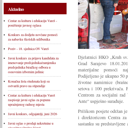
Aktuelno
Centar za kulturu i edukaciju Vareš -
poništenje javnog oglasa
Konkurs za dodjelu novčane pomoći
za nabavku školskih udžbenika
Poziv - 18. sjednica OV Vareš
Djelatnici HKO „Kruh sv.
Javni konkurs za prijavu kandidata za
Grad Sarajevo 18.01.201
imenovanje predsjednika/zamjenika
predsjednika biračkog odbora u
materijalne pomoći naj
osnovnim izbornim jedinic
Podijeljeno je ukupno 50 p
Konačna lista studenata koji su
životne namirnice (brašno,
ostvarili pravo na stipendije
setova i 100 prekrivača. 
Centrom za socijalni rad 
Centar za kulturu i edukaciju Vareš
raspisuje javni oglas za popunu
Ante“ uspješno surađuje.
upražnjenog radnog mjesta
Prilikom posjete održan j
Javni konkurs, odgajatelji, juni 2026
i direktoricom Centra z
sastanku su predstavljene
Javni oglas o prodaji nekretnine u
vlasništvu Općine Vareš