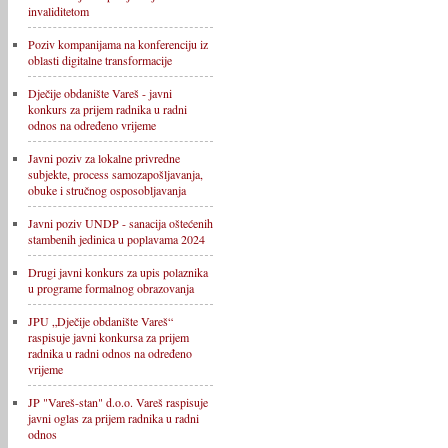
invaliditetom
Poziv kompanijama na konferenciju iz
oblasti digitalne transformacije
Dječije obdanište Vareš - javni
konkurs za prijem radnika u radni
odnos na određeno vrijeme
Javni poziv za lokalne privredne
subjekte, process samozapošljavanja,
obuke i stručnog osposobljavanja
Javni poziv UNDP - sanacija oštećenih
stambenih jedinica u poplavama 2024
Drugi javni konkurs za upis polaznika
u programe formalnog obrazovanja
JPU „Dječije obdanište Vareš“
raspisuje javni konkursa za prijem
radnika u radni odnos na određeno
vrijeme
JP "Vareš-stan" d.o.o. Vareš raspisuje
javni oglas za prijem radnika u radni
odnos