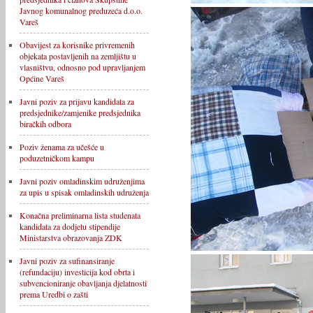
Javnog komunalnog preduzeća d.o.o.
Vareš
Obavijest za korisnike privremenih
objekata postavljenih na zemljištu u
vlasništvu, odnosno pod upravljanjem
Općine Vareš
Javni poziv za prijavu kandidata za
predsjednike/zamjenike predsjednika
biračkih odbora
Poziv ženama za učešće u
poduzetničkom kampu
Javni poziv omladinskim udruženjima
za upis u spisak omladinskih udruženja
Konačna preliminarna lista studenata
kandidata za dodjelu stipendije
Ministarstva obrazovanja ZDK
Javni poziv za sufinansiranje
(refundaciju) investicija kod obrta i
subvencioniranje obavljanja djelatnosti
prema Uredbi o zašti