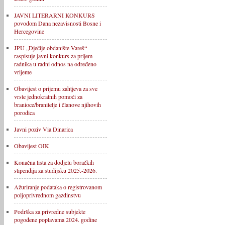
JAVNI LITERARNI KONKURS
povodom Dana nezavisnosti Bosne i
Hercegovine
JPU „Dječije obdanište Vareš“
raspisuje javni konkurs za prijem
radnika u radni odnos na određeno
vrijeme
Obavijest o prijemu zahtjeva za sve
vrste jednokratnih pomoći za
branioce/branitelje i članove njihovih
porodica
Javni poziv Via Dinarica
Obavijest OIK
Konačna lista za dodjelu boračkih
stipendija za studijsku 2025.-2026.
Ažuriranje podataka o registrovanom
poljoprivrednom gazdinstvu
Podrška za privredne subjekte
pogođene poplavama 2024. godine