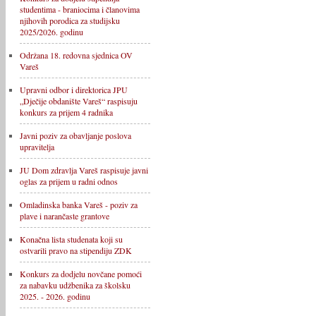
studentima - braniocima i članovima
njihovih porodica za studijsku
2025/2026. godinu
Održana 18. redovna sjednica OV
Vareš
Upravni odbor i direktorica JPU
„Dječije obdanište Vareš“ raspisuju
konkurs za prijem 4 radnika
Javni poziv za obavljanje poslova
upravitelja
JU Dom zdravlja Vareš raspisuje javni
oglas za prijem u radni odnos
Omladinska banka Vareš - poziv za
plave i narančaste grantove
Konačna lista studenata koji su
ostvarili pravo na stipendiju ZDK
Konkurs za dodjelu novčane pomoći
za nabavku udžbenika za školsku
2025. - 2026. godinu