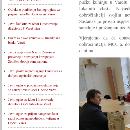
pučku kuhinju u Varešu 
lokalnih vlasti. Najv
Odluka o poništenju Javnog oglasa za
dobročinitelji svojim n
prijem namještenika u radni odnos
Sastanak je prošao uspješ
Javni konkurs za izbor i imenovanje
suradnje i pružanjem podrš
direktora JP Vareš-stan
Vjerujemo da će donac
Poziv za plave grantove - Omladinska
banka Vareš
dobročinitelja MCC-a, do
danima.
Javna rasprava o Nacrtu Zakona o
prevenciji i suzbijanju korupcije u
Zeničko-dobojskom kantonu
Javni poziv za predlaganje kandidata za
dodjelu općinskih priznanja
Javni oglas o prodaji nekretnine koja
se nalazi u vlasništvu Općine Vareš
Javni oglas za izbor i imenovanje
direktora Opće biblioteke Vareš
Javni oglas za prijem namještenika u
radni odnos na neodređeno vrijeme u
Općini Vareš