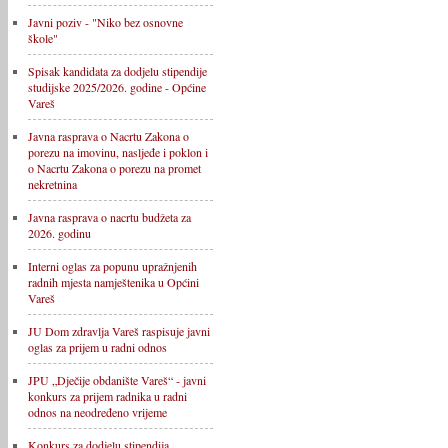
Javni poziv - "Niko bez osnovne
škole"
Spisak kandidata za dodjelu stipendije
studijske 2025/2026. godine - Općine
Vareš
Javna rasprava o Nacrtu Zakona o
porezu na imovinu, nasljeđe i poklon i
o Nacrtu Zakona o porezu na promet
nekretnina
Javna rasprava o nacrtu budžeta za
2026. godinu
Interni oglas za popunu upražnjenih
radnih mjesta namještenika u Općini
Vareš
JU Dom zdravlja Vareš raspisuje javni
oglas za prijem u radni odnos
JPU „Dječije obdanište Vareš“ - javni
konkurs za prijem radnika u radni
odnos na neodređeno vrijeme
Konkurs za dodjelu stipendija