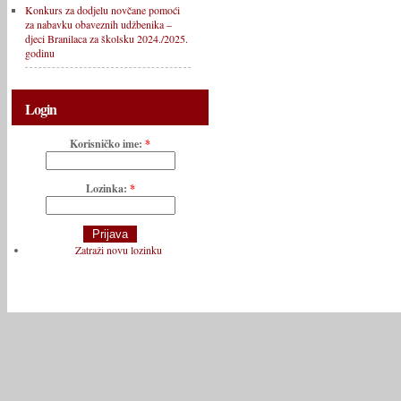
Konkurs za dodjelu novčane pomoći
za nabavku obaveznih udžbenika –
djeci Branilaca za školsku 2024./2025.
godinu
Login
Korisničko ime:
*
Lozinka:
*
Zatraži novu lozinku