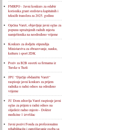
FMRPO - Javni konkurs za odabir
korisnika grant sredstava kapitalnih i
tekućih transfera za 2025. godinu
Općina Vareš, objavljuje javni oglas za
popunu upražnjenih radnih mjesta
namještenika na neodređeno vrijeme
Konkurs za dodjelu stipendija
Ministarstva za obrazovanje, nauku,
kulturu i sport ZDK
Poziv za B2B susreti sa firmama iz
Turske u Tuzli
JPU “Dječije obdanište Vareš“
raspisuje javni konkurs za prijem
radnika u radni odnos na određeno
vrijeme
JU Dom zdravlja Vareš raspisuje javni
oglas za prijem u radni odnos na
slijedeće radno mjesto - Doktor
medicine 1 izvršilac
Javni pozivi Fonda za profesionalnu
rehabilitaciju i zapošljavanje osoba sa