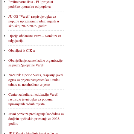
Preliminarna lista - EU projekat
podrške oporavku od poplava
JU OŠ “Vareš” raspisuje oglas za
popunu upražnjenih radnih mjesta u
školskoj 2025/2026. godini
Dječije obdanište Vareš - Konkurs za
odgajatelja
Obavijest iz CIK-a
Obavještenje za nevladine organizacije
sa područja općine Vareš
Načelnik Općine Vareš, raspisuje javni
oglas za prijem namještenika u radni
odnos na neodređeno vrijeme
Centar za kulturu i edukaciju Vareš
raspisuje javni oglas za popunu
upražnjenih radnih mjesta
Javni poziv za predlaganje kandidata za
dodjelu općinskih priznanja za 2025.
godinu
JKP Vareš objavljuje javni oglas za