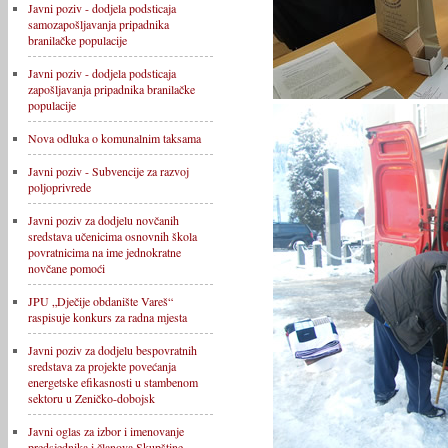
Javni poziv - dodjela podsticaja
samozapošljavanja pripadnika
branilačke populacije
Javni poziv - dodjela podsticaja
zapošljavanja pripadnika branilačke
populacije
Nova odluka o komunalnim taksama
Javni poziv - Subvencije za razvoj
poljoprivrede
Javni poziv za dodjelu novčanih
sredstava učenicima osnovnih škola
povratnicima na ime jednokratne
novčane pomoći
JPU „Dječije obdanište Vareš“
raspisuje konkurs za radna mjesta
Javni poziv za dodjelu bespovratnih
sredstava za projekte povećanja
energetske efikasnosti u stambenom
sektoru u Zeničko-dobojsk
Javni oglas za izbor i imenovanje
predsjednika i članova Skupštine