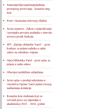
Samozapošljavanje/unaprijeđenje
postojećeg poslovanja - konačna rang
lista
Poziv vlasnicima ruševnog objekta
Javna rasprava - Zakon o prijavljivanju
i postupku provjere podataka o imovini
nosioca javnih funkcija
JPU „Dječije obdanište Vareš“ - javni
konkurs za prijem radnika u radni
odnos na određeno vrijeme
Opća biblioteka Vareš - javni oglas za
prijem u radni odnos
Obavijest političkim subjektima
Javni oglas o prodaji nekretnina u
vlasništvu Općine Vareš putem Javnog
nadmetanja-licitaticije
Konačna lista studenata koji su
ostvarili pravo na stipendiju u
akademskoj 2023. - 2024. godini