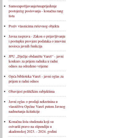
Samozapošljavanje/unaprijeđenje
postojećeg poslovanja - konačna rang
lista
Poziv vlasnicima ruševnog objekta
Javna rasprava - Zakon o prijavljivanju
i postupku provjere podataka o imovini
nosioca javnih funkcija
JPU „Dječije obdanište Vareš“ - javni
konkurs za prijem radnika u radni
odnos na određeno vrijeme
Opća biblioteka Vareš - javni oglas za
prijem u radni odnos
Obavijest političkim subjektima
Javni oglas o prodaji nekretnina u
vlasništvu Općine Vareš putem Javnog
nadmetanja-licitaticije
Konačna lista studenata koji su
ostvarili pravo na stipendiju u
akademskoj 2023. - 2024. godini