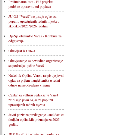
Preliminarna lista - EU projekat
podrške oporavku od poplava
JU OŠ “Vareš” raspisuje oglas za
popunu upražnjenih radnih mjesta u
školskoj 2025/2026. godini
Dječije obdanište Vareš - Konkurs za
odgajatelja
Obavijest iz CIK-a
Obavještenje za nevladine organizacije
sa područja općine Vareš
Načelnik Općine Vareš, raspisuje javni
oglas za prijem namještenika u radni
odnos na neodređeno vrijeme
Centar za kulturu i edukaciju Vareš
raspisuje javni oglas za popunu
upražnjenih radnih mjesta
Javni poziv za predlaganje kandidata za
dodjelu općinskih priznanja za 2025.
godinu
JKP Vareš objavljuje javni oglas za