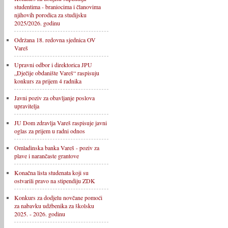
studentima - braniocima i članovima
njihovih porodica za studijsku
2025/2026. godinu
Održana 18. redovna sjednica OV
Vareš
Upravni odbor i direktorica JPU
„Dječije obdanište Vareš“ raspisuju
konkurs za prijem 4 radnika
Javni poziv za obavljanje poslova
upravitelja
JU Dom zdravlja Vareš raspisuje javni
oglas za prijem u radni odnos
Omladinska banka Vareš - poziv za
plave i narančaste grantove
Konačna lista studenata koji su
ostvarili pravo na stipendiju ZDK
Konkurs za dodjelu novčane pomoći
za nabavku udžbenika za školsku
2025. - 2026. godinu