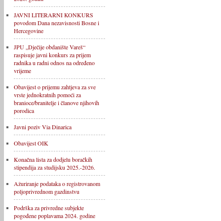
JAVNI LITERARNI KONKURS
povodom Dana nezavisnosti Bosne i
Hercegovine
JPU „Dječije obdanište Vareš“
raspisuje javni konkurs za prijem
radnika u radni odnos na određeno
vrijeme
Obavijest o prijemu zahtjeva za sve
vrste jednokratnih pomoći za
branioce/branitelje i članove njihovih
porodica
Javni poziv Via Dinarica
Obavijest OIK
Konačna lista za dodjelu boračkih
stipendija za studijsku 2025.-2026.
Ažuriranje podataka o registrovanom
poljoprivrednom gazdinstvu
Podrška za privredne subjekte
pogođene poplavama 2024. godine