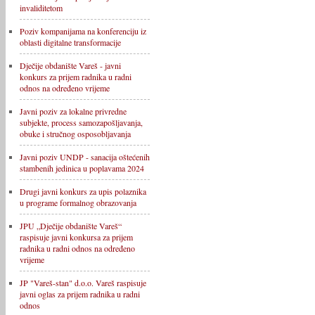
invaliditetom
Poziv kompanijama na konferenciju iz
oblasti digitalne transformacije
Dječije obdanište Vareš - javni
konkurs za prijem radnika u radni
odnos na određeno vrijeme
Javni poziv za lokalne privredne
subjekte, process samozapošljavanja,
obuke i stručnog osposobljavanja
Javni poziv UNDP - sanacija oštećenih
stambenih jedinica u poplavama 2024
Drugi javni konkurs za upis polaznika
u programe formalnog obrazovanja
JPU „Dječije obdanište Vareš“
raspisuje javni konkursa za prijem
radnika u radni odnos na određeno
vrijeme
JP "Vareš-stan" d.o.o. Vareš raspisuje
javni oglas za prijem radnika u radni
odnos