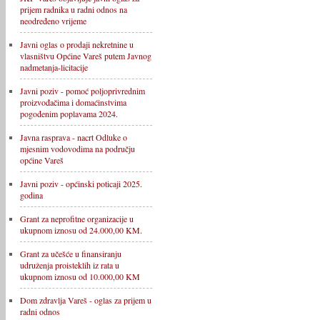
prijem radnika u radni odnos na
neodređeno vrijeme
Javni oglas o prodaji nekretnine u
vlasništvu Općine Vareš putem Javnog
nadmetanja-licitacije
Javni poziv - pomoć poljoprivrednim
proizvođačima i domaćinstvima
pogođenim poplavama 2024.
Javna rasprava - nacrt Odluke o
mjesnim vodovodima na području
općine Vareš
Javni poziv - općinski poticaji 2025.
godina
Grant za neprofitne organizacije u
ukupnom iznosu od 24.000,00 KM.
Grant za učešće u finansiranju
udruženja proisteklih iz rata u
ukupnom iznosu od 10.000,00 KM
Dom zdravlja Vareš - oglas za prijem u
radni odnos