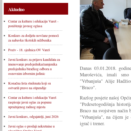
Aktuelno
Centar za kulturu i edukaciju Vareš -
poništenje javnog oglasa
Konkurs za dodjelu novčane pomoći
za nabavku školskih udžbenika
Poziv - 18. sjednica OV Vareš
Javni konkurs za prijavu kandidata za
imenovanje predsjednika/zamjenika
Danas 03.01.2018. godin
predsjednika biračkog odbora u
osnovnim izbornim jedinic
Maroševića, imali smo 
"Vrbanjuša" Alije Hadžio
Konačna lista studenata koji su
"Braco".
ostvarili pravo na stipendije
Razlog posjete našoj Opći
Centar za kulturu i edukaciju Vareš
raspisuje javni oglas za popunu
"Pedesetogodišnja histori
upražnjenog radnog mjesta
Braco na svojstven način 
"Vrbanjuša", na čijem je
Javni konkurs, odgajatelji, juni 2026
igrač i trener.
Javni oglas o prodaji nekretnine u
vlasništvu Općine Vareš