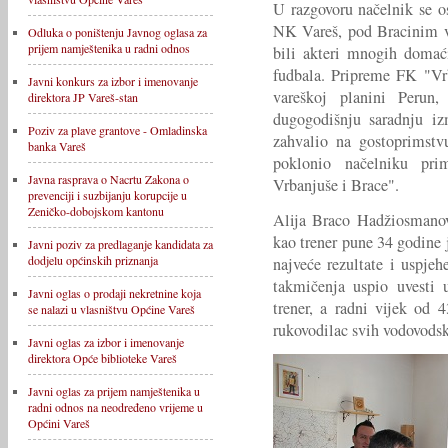
U razgovoru načelnik se o
NK Vareš, pod Bracinim v
Odluka o poništenju Javnog oglasa za
prijem namještenika u radni odnos
bili akteri mnogih domać
fudbala. Pripreme FK "Vr
Javni konkurs za izbor i imenovanje
vareškoj planini Perun,
direktora JP Vareš-stan
dugogodišnju saradnju i
Poziv za plave grantove - Omladinska
zahvalio na gostoprimstv
banka Vareš
poklonio načelniku prim
Javna rasprava o Nacrtu Zakona o
Vrbanjuše i Brace".
prevenciji i suzbijanju korupcije u
Zeničko-dobojskom kantonu
Alija Braco Hadžiosmanov
kao trener pune 34 godine
Javni poziv za predlaganje kandidata za
dodjelu općinskih priznanja
najveće rezultate i uspje
takmičenja uspio uvesti 
Javni oglas o prodaji nekretnine koja
trener, a radni vijek od
se nalazi u vlasništvu Općine Vareš
rukovodilac svih vodovodsk
Javni oglas za izbor i imenovanje
direktora Opće biblioteke Vareš
Javni oglas za prijem namještenika u
radni odnos na neodređeno vrijeme u
Općini Vareš