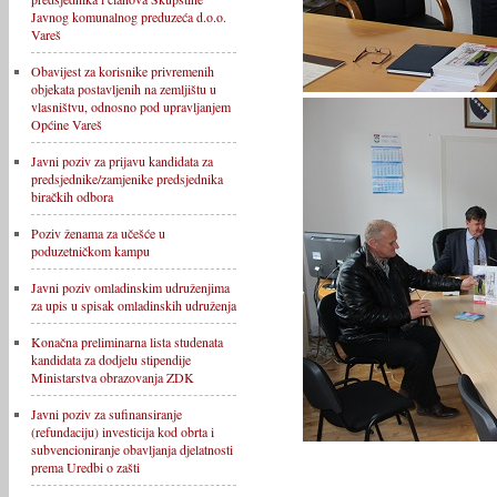
Javnog komunalnog preduzeća d.o.o.
Vareš
Obavijest za korisnike privremenih
objekata postavljenih na zemljištu u
vlasništvu, odnosno pod upravljanjem
Općine Vareš
Javni poziv za prijavu kandidata za
predsjednike/zamjenike predsjednika
biračkih odbora
Poziv ženama za učešće u
poduzetničkom kampu
Javni poziv omladinskim udruženjima
za upis u spisak omladinskih udruženja
Konačna preliminarna lista studenata
kandidata za dodjelu stipendije
Ministarstva obrazovanja ZDK
Javni poziv za sufinansiranje
(refundaciju) investicija kod obrta i
subvencioniranje obavljanja djelatnosti
prema Uredbi o zašti