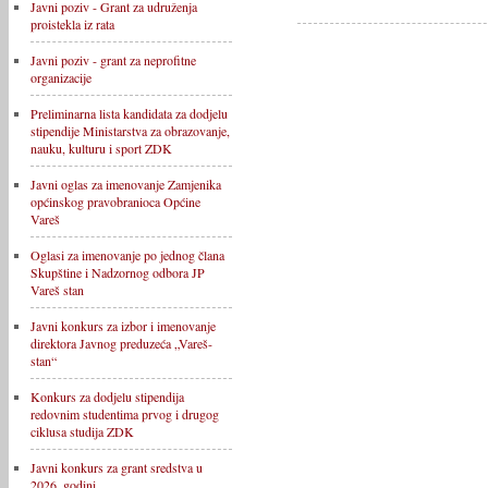
Javni poziv - Grant za udruženja
proistekla iz rata
Javni poziv - grant za neprofitne
organizacije
Preliminarna lista kandidata za dodjelu
stipendije Ministarstva za obrazovanje,
nauku, kulturu i sport ZDK
Javni oglas za imenovanje Zamjenika
općinskog pravobranioca Općine
Vareš
Oglasi za imenovanje po jednog člana
Skupštine i Nadzornog odbora JP
Vareš stan
Javni konkurs za izbor i imenovanje
direktora Javnog preduzeća „Vareš-
stan“
Konkurs za dodjelu stipendija
redovnim studentima prvog i drugog
ciklusa studija ZDK
Javni konkurs za grant sredstva u
2026. godini