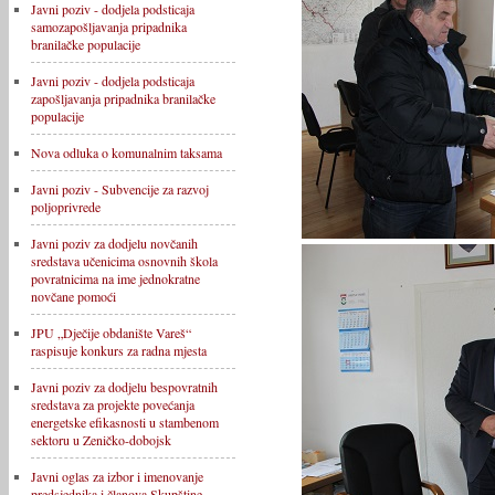
Javni poziv - dodjela podsticaja
samozapošljavanja pripadnika
branilačke populacije
Javni poziv - dodjela podsticaja
zapošljavanja pripadnika branilačke
populacije
Nova odluka o komunalnim taksama
Javni poziv - Subvencije za razvoj
poljoprivrede
Javni poziv za dodjelu novčanih
sredstava učenicima osnovnih škola
povratnicima na ime jednokratne
novčane pomoći
JPU „Dječije obdanište Vareš“
raspisuje konkurs za radna mjesta
Javni poziv za dodjelu bespovratnih
sredstava za projekte povećanja
energetske efikasnosti u stambenom
sektoru u Zeničko-dobojsk
Javni oglas za izbor i imenovanje
predsjednika i članova Skupštine