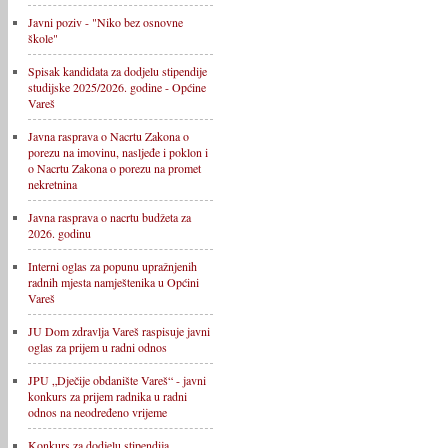
Javni poziv - "Niko bez osnovne
škole"
Spisak kandidata za dodjelu stipendije
studijske 2025/2026. godine - Općine
Vareš
Javna rasprava o Nacrtu Zakona o
porezu na imovinu, nasljeđe i poklon i
o Nacrtu Zakona o porezu na promet
nekretnina
Javna rasprava o nacrtu budžeta za
2026. godinu
Interni oglas za popunu upražnjenih
radnih mjesta namještenika u Općini
Vareš
JU Dom zdravlja Vareš raspisuje javni
oglas za prijem u radni odnos
JPU „Dječije obdanište Vareš“ - javni
konkurs za prijem radnika u radni
odnos na neodređeno vrijeme
Konkurs za dodjelu stipendija