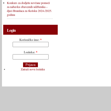
Konkurs za dodjelu novčane pomoći
za nabavku obaveznih udžbenika –
djeci Branilaca za školsku 2024./2025.
godinu
Login
Korisničko ime:
*
Lozinka:
*
Zatraži novu lozinku