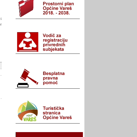
ci
že