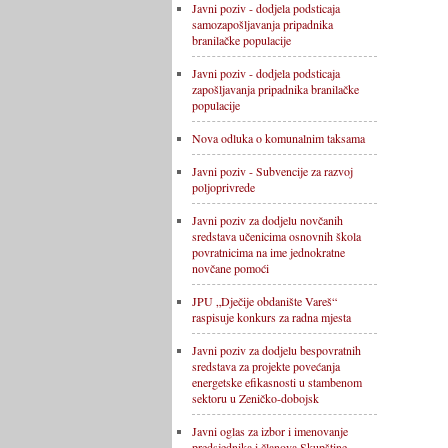
Javni poziv - dodjela podsticaja
samozapošljavanja pripadnika
branilačke populacije
Javni poziv - dodjela podsticaja
zapošljavanja pripadnika branilačke
populacije
Nova odluka o komunalnim taksama
Javni poziv - Subvencije za razvoj
poljoprivrede
Javni poziv za dodjelu novčanih
sredstava učenicima osnovnih škola
povratnicima na ime jednokratne
novčane pomoći
JPU „Dječije obdanište Vareš“
raspisuje konkurs za radna mjesta
Javni poziv za dodjelu bespovratnih
sredstava za projekte povećanja
energetske efikasnosti u stambenom
sektoru u Zeničko-dobojsk
Javni oglas za izbor i imenovanje
predsjednika i članova Skupštine