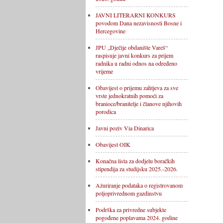
JAVNI LITERARNI KONKURS
povodom Dana nezavisnosti Bosne i
Hercegovine
JPU „Dječije obdanište Vareš“
raspisuje javni konkurs za prijem
radnika u radni odnos na određeno
vrijeme
Obavijest o prijemu zahtjeva za sve
vrste jednokratnih pomoći za
branioce/branitelje i članove njihovih
porodica
Javni poziv Via Dinarica
Obavijest OIK
Konačna lista za dodjelu boračkih
stipendija za studijsku 2025.-2026.
Ažuriranje podataka o registrovanom
poljoprivrednom gazdinstvu
Podrška za privredne subjekte
pogođene poplavama 2024. godine