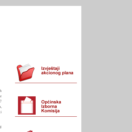
I URED
KONTAKT
h
te
17
,
ki
g