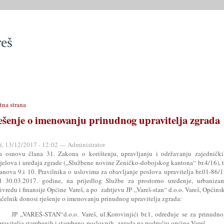
SLUŽBE
OPĆINSKO VIJEĆE
OPĆINSKI PROPISI
MATIČN
tna strana
ešenje o imenovanju prinudnog upravitelja zgrada
ri, 13/12/2017 - 12:02 — Administrator
a osnovu člana 31. Zakona o korištenju, upravljanju i održavanju zajednički
ijelova i uređaja zgrade („Službene novine Zeničko-dobojskog kantona“ br.4/16), 
lanova 9.i 10. Pravilnika o uslovima za obavljanje poslova upravitelja br.01-86/
d 30.03.2017. godine, na prijedlog Službe za prostorno uređenje, urbanizam
ivredu i finansije Općine Vareš, a po zahtjevu JP „Vareš-stan“ d.o.o. Vareš, Općins
ačelnik donosi rješenje o imenovanju prinudnog upravitelja zgrada:
. JP „VAREŠ-STAN“d.o.o. Vareš, ul.Korovinjići br.1, određuje se za prinudno
pravitelja stambenih i stambeno-poslovnih zgrada na području općine Vareš.