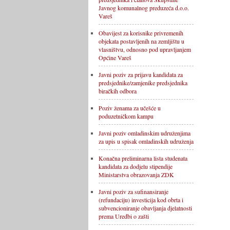
Javnog komunalnog preduzeća d.o.o.
Vareš
Obavijest za korisnike privremenih
objekata postavljenih na zemljištu u
vlasništvu, odnosno pod upravljanjem
Općine Vareš
Javni poziv za prijavu kandidata za
predsjednike/zamjenike predsjednika
biračkih odbora
Poziv ženama za učešće u
poduzetničkom kampu
Javni poziv omladinskim udruženjima
za upis u spisak omladinskih udruženja
Konačna preliminarna lista studenata
kandidata za dodjelu stipendije
Ministarstva obrazovanja ZDK
Javni poziv za sufinansiranje
(refundaciju) investicija kod obrta i
subvencioniranje obavljanja djelatnosti
prema Uredbi o zašti