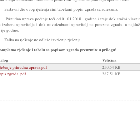
. Sastavni dio ovog rješenja čini tabelarni popis zgrada sa adresama.
. Prinudna uprava počinje teći od 01.01.2018 . godine i traje dok etažni vlasni
e izaberu upravitelja i dok novoizabrani upravitelj ne preuzme zgradu, a najdu
vije godine.
 Žalba na rješenje ne odlaže izvršenje rješenja.
ompletno rješenje i tabelu sa popisom zgrada preuzmite u prilogu!
rilog
Veličina
ješenje prinudna uprava.pdf
250.54 KB
opis zgrada .pdf
287.51 KB