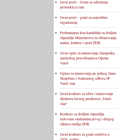
Javni poziv - Grant za udruženja
proistekla iz rata
Javni poziv - grant za neprofitne
organizacije
Preliminarna lista kandidata za dodjelu
stipendije Ministarstva za obrazovanje,
nauku, kulturu i sport ZDK
Javni oglas za imenovanje Zamjenika
općinskog pravobranioca Općine
Vareš
Oglasi za imenovanje po jednog člana
Skupštine i Nadzornog odbora JP
Vareš stan
Javni konkurs za izbor i imenovanje
direktora Javnog preduzeća „Vareš-
stan“
Konkurs za dodjelu stipendija
redovnim studentima prvog i drugog
ciklusa studija ZDK
Javni konkurs za grant sredstva u
2026. godini