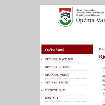
OPĆINSKI NAČELNIK
OPĆINSKE 
Općina Vareš
Poče
Rj
OPĆINSKI NAČELNIK
OPĆINSKE SLUŽBE
S
N
OPĆINSKO VIJEĆE
d
č
OPĆINSKI PROPISI
o
pr
MATIČNI URED
n
KONTAKT
1
u