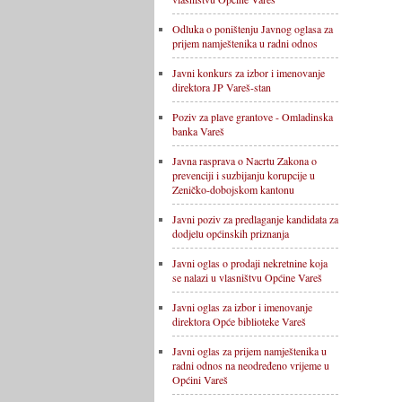
Odluka o poništenju Javnog oglasa za
prijem namještenika u radni odnos
Javni konkurs za izbor i imenovanje
direktora JP Vareš-stan
Poziv za plave grantove - Omladinska
banka Vareš
Javna rasprava o Nacrtu Zakona o
prevenciji i suzbijanju korupcije u
Zeničko-dobojskom kantonu
Javni poziv za predlaganje kandidata za
dodjelu općinskih priznanja
Javni oglas o prodaji nekretnine koja
se nalazi u vlasništvu Općine Vareš
Javni oglas za izbor i imenovanje
direktora Opće biblioteke Vareš
Javni oglas za prijem namještenika u
radni odnos na neodređeno vrijeme u
Općini Vareš