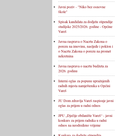
Javni poziv - "Niko bez osnovne
škole"
Spisak kandidata za dodjelu stipendije
studijske 2025/2026. godine - Općine
Vareš
Javna rasprava o Nacrtu Zakona o
porezu na imovinu, nasljeđe i poklon i
o Nacrtu Zakona o porezu na promet
nekretnina
Javna rasprava o nacrtu budžeta za
2026. godinu
Interni oglas za popunu upražnjenih
radnih mjesta namještenika u Općini
Vareš
JU Dom zdravlja Vareš raspisuje javni
oglas za prijem u radni odnos
JPU „Dječije obdanište Vareš“ - javni
konkurs za prijem radnika u radni
odnos na neodređeno vrijeme
Konkurs za dodjelu stipendija