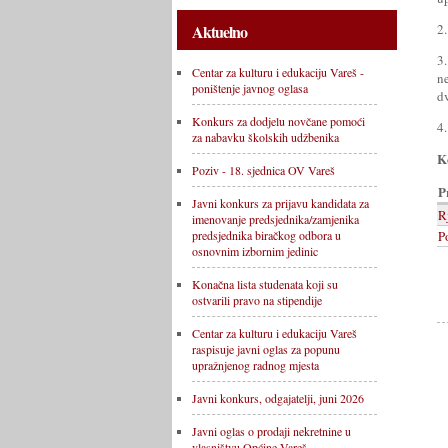
2
Aktuelno
3
Centar za kulturu i edukaciju Vareš -
n
poništenje javnog oglasa
d
Konkurs za dodjelu novčane pomoći
4.
za nabavku školskih udžbenika
K
Poziv - 18. sjednica OV Vareš
P
Javni konkurs za prijavu kandidata za
R
imenovanje predsjednika/zamjenika
P
predsjednika biračkog odbora u
osnovnim izbornim jedinic
Konačna lista studenata koji su
ostvarili pravo na stipendije
Centar za kulturu i edukaciju Vareš
raspisuje javni oglas za popunu
upražnjenog radnog mjesta
Javni konkurs, odgajatelji, juni 2026
Javni oglas o prodaji nekretnine u
vlasništvu Općine Vareš