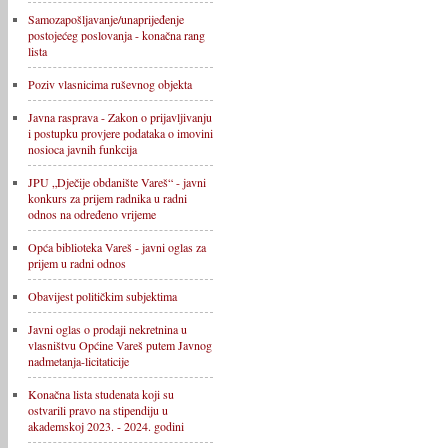
Samozapošljavanje/unaprijeđenje
postojećeg poslovanja - konačna rang
lista
Poziv vlasnicima ruševnog objekta
Javna rasprava - Zakon o prijavljivanju
i postupku provjere podataka o imovini
nosioca javnih funkcija
JPU „Dječije obdanište Vareš“ - javni
konkurs za prijem radnika u radni
odnos na određeno vrijeme
Opća biblioteka Vareš - javni oglas za
prijem u radni odnos
Obavijest političkim subjektima
Javni oglas o prodaji nekretnina u
vlasništvu Općine Vareš putem Javnog
nadmetanja-licitaticije
Konačna lista studenata koji su
ostvarili pravo na stipendiju u
akademskoj 2023. - 2024. godini