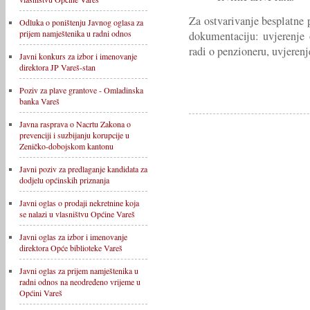
Za ostvarivanje besplatne 
Odluka o poništenju Javnog oglasa za
prijem namještenika u radni odnos
dokumentaciju: uvjerenje 
radi o penzioneru, uvjerenj
Javni konkurs za izbor i imenovanje
direktora JP Vareš-stan
Poziv za plave grantove - Omladinska
banka Vareš
Javna rasprava o Nacrtu Zakona o
prevenciji i suzbijanju korupcije u
Zeničko-dobojskom kantonu
Javni poziv za predlaganje kandidata za
dodjelu općinskih priznanja
Javni oglas o prodaji nekretnine koja
se nalazi u vlasništvu Općine Vareš
Javni oglas za izbor i imenovanje
direktora Opće biblioteke Vareš
Javni oglas za prijem namještenika u
radni odnos na neodređeno vrijeme u
Općini Vareš