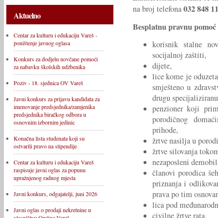
032 848 1
na broj telefona
Aktuelno
Besplatnu pravnu pomoć 
Centar za kulturu i edukaciju Vareš -
korisnik stalne n
poništenje javnog oglasa
socijalnoj zaštiti,
Konkurs za dodjelu novčane pomoći
dijete,
za nabavku školskih udžbenika
lice kome je oduzeta
Poziv - 18. sjednica OV Vareš
smješteno u zdravstv
drugu specijaliziran
Javni konkurs za prijavu kandidata za
imenovanje predsjednika/zamjenika
penzioner koji pri
predsjednika biračkog odbora u
porodičnog domaći
osnovnim izbornim jedinic
prihode,
Konačna lista studenata koji su
žrtve nasilja u porodi
ostvarili pravo na stipendije
žrtve silovanja toko
nezaposleni demobili
Centar za kulturu i edukaciju Vareš
raspisuje javni oglas za popunu
članovi porodica šeh
upražnjenog radnog mjesta
priznanja i odlikova
prava po tim osnova
Javni konkurs, odgajatelji, juni 2026
lica pod međunarodn
Javni oglas o prodaji nekretnine u
civilne žrtve rata.
vlasništvu Općine Vareš