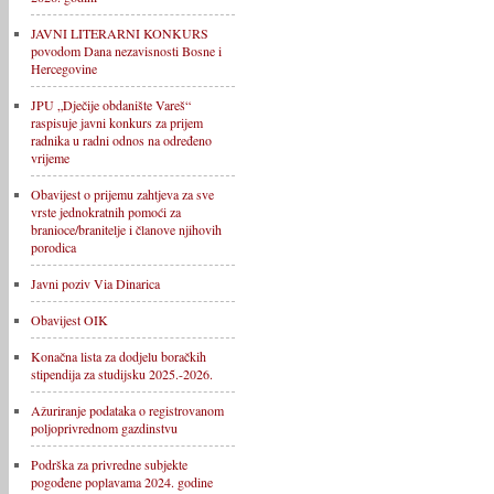
JAVNI LITERARNI KONKURS
povodom Dana nezavisnosti Bosne i
Hercegovine
JPU „Dječije obdanište Vareš“
raspisuje javni konkurs za prijem
radnika u radni odnos na određeno
vrijeme
Obavijest o prijemu zahtjeva za sve
vrste jednokratnih pomoći za
branioce/branitelje i članove njihovih
porodica
Javni poziv Via Dinarica
Obavijest OIK
Konačna lista za dodjelu boračkih
stipendija za studijsku 2025.-2026.
Ažuriranje podataka o registrovanom
poljoprivrednom gazdinstvu
Podrška za privredne subjekte
pogođene poplavama 2024. godine