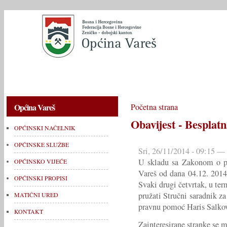
OPĆINSKI NAČELNIK
OPĆINSKE SLUŽBE
OPĆINSKO V
Općina Vareš
Početna strana
Obavijest - Bespla
OPĆINSKI NAČELNIK
OPĆINSKE SLUŽBE
Sri, 26/11/2014 - 09:15 —
U skladu sa Zakonom o pr
OPĆINSKO VIJEĆE
Vareš od dana 04.12. 2014
OPĆINSKI PROPISI
Svaki drugi četvrtak, u te
pružati Stručni saradnik z
MATIČNI URED
pravnu pomoć Haris Salkov
KONTAKT
Zainteresirane stranke se m