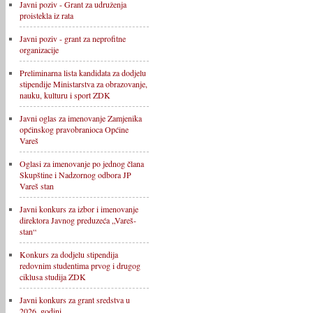
Javni poziv - Grant za udruženja
proistekla iz rata
Javni poziv - grant za neprofitne
organizacije
Preliminarna lista kandidata za dodjelu
stipendije Ministarstva za obrazovanje,
nauku, kulturu i sport ZDK
Javni oglas za imenovanje Zamjenika
općinskog pravobranioca Općine
Vareš
Oglasi za imenovanje po jednog člana
Skupštine i Nadzornog odbora JP
Vareš stan
Javni konkurs za izbor i imenovanje
direktora Javnog preduzeća „Vareš-
stan“
Konkurs za dodjelu stipendija
redovnim studentima prvog i drugog
ciklusa studija ZDK
Javni konkurs za grant sredstva u
2026. godini