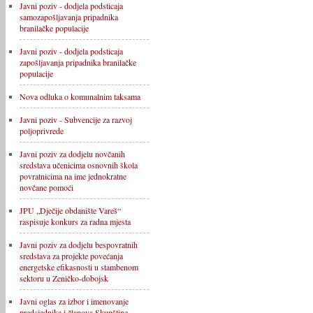
Javni poziv - dodjela podsticaja
samozapošljavanja pripadnika
branilačke populacije
Javni poziv - dodjela podsticaja
zapošljavanja pripadnika branilačke
populacije
Nova odluka o komunalnim taksama
Javni poziv - Subvencije za razvoj
poljoprivrede
Javni poziv za dodjelu novčanih
sredstava učenicima osnovnih škola
povratnicima na ime jednokratne
novčane pomoći
JPU „Dječije obdanište Vareš“
raspisuje konkurs za radna mjesta
Javni poziv za dodjelu bespovratnih
sredstava za projekte povećanja
energetske efikasnosti u stambenom
sektoru u Zeničko-dobojsk
Javni oglas za izbor i imenovanje
predsjednika i članova Skupštine