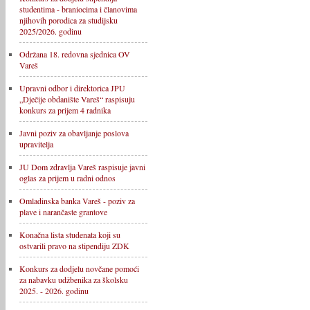
studentima - braniocima i članovima
njihovih porodica za studijsku
2025/2026. godinu
Održana 18. redovna sjednica OV
Vareš
Upravni odbor i direktorica JPU
„Dječije obdanište Vareš“ raspisuju
konkurs za prijem 4 radnika
Javni poziv za obavljanje poslova
upravitelja
JU Dom zdravlja Vareš raspisuje javni
oglas za prijem u radni odnos
Omladinska banka Vareš - poziv za
plave i narančaste grantove
Konačna lista studenata koji su
ostvarili pravo na stipendiju ZDK
Konkurs za dodjelu novčane pomoći
za nabavku udžbenika za školsku
2025. - 2026. godinu