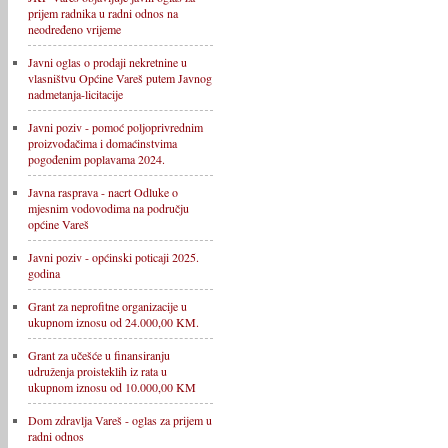
prijem radnika u radni odnos na
neodređeno vrijeme
Javni oglas o prodaji nekretnine u
vlasništvu Općine Vareš putem Javnog
nadmetanja-licitacije
Javni poziv - pomoć poljoprivrednim
proizvođačima i domaćinstvima
pogođenim poplavama 2024.
Javna rasprava - nacrt Odluke o
mjesnim vodovodima na području
općine Vareš
Javni poziv - općinski poticaji 2025.
godina
Grant za neprofitne organizacije u
ukupnom iznosu od 24.000,00 KM.
Grant za učešće u finansiranju
udruženja proisteklih iz rata u
ukupnom iznosu od 10.000,00 KM
Dom zdravlja Vareš - oglas za prijem u
radni odnos