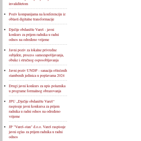
invaliditetom
Poziv kompanijama na konferenciju iz
oblasti digitalne transformacije
Dječije obdanište Vareš - javni
konkurs za prijem radnika u radni
odnos na određeno vrijeme
Javni poziv za lokalne privredne
subjekte, process samozapošljavanja,
obuke i stručnog osposobljavanja
Javni poziv UNDP - sanacija oštećenih
stambenih jedinica u poplavama 2024
Drugi javni konkurs za upis polaznika
u programe formalnog obrazovanja
JPU „Dječije obdanište Vareš“
raspisuje javni konkursa za prijem
radnika u radni odnos na određeno
vrijeme
JP "Vareš-stan" d.o.o. Vareš raspisuje
javni oglas za prijem radnika u radni
odnos