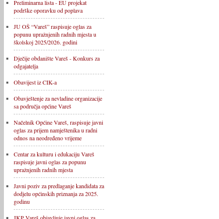
Preliminarna lista - EU projekat
podrške oporavku od poplava
JU OŠ “Vareš” raspisuje oglas za
popunu upražnjenih radnih mjesta u
školskoj 2025/2026. godini
Dječije obdanište Vareš - Konkurs za
odgajatelja
Obavijest iz CIK-a
Obavještenje za nevladine organizacije
sa područja općine Vareš
Načelnik Općine Vareš, raspisuje javni
oglas za prijem namještenika u radni
odnos na neodređeno vrijeme
Centar za kulturu i edukaciju Vareš
raspisuje javni oglas za popunu
upražnjenih radnih mjesta
Javni poziv za predlaganje kandidata za
dodjelu općinskih priznanja za 2025.
godinu
JKP Vareš objavljuje javni oglas za