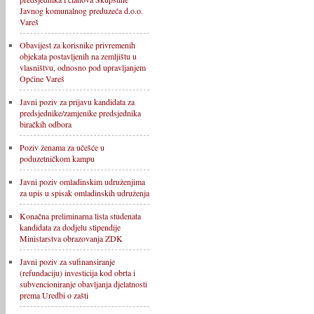
Javnog komunalnog preduzeća d.o.o.
Vareš
Obavijest za korisnike privremenih
objekata postavljenih na zemljištu u
vlasništvu, odnosno pod upravljanjem
Općine Vareš
Javni poziv za prijavu kandidata za
predsjednike/zamjenike predsjednika
biračkih odbora
Poziv ženama za učešće u
poduzetničkom kampu
Javni poziv omladinskim udruženjima
za upis u spisak omladinskih udruženja
Konačna preliminarna lista studenata
kandidata za dodjelu stipendije
Ministarstva obrazovanja ZDK
Javni poziv za sufinansiranje
(refundaciju) investicija kod obrta i
subvencioniranje obavljanja djelatnosti
prema Uredbi o zašti