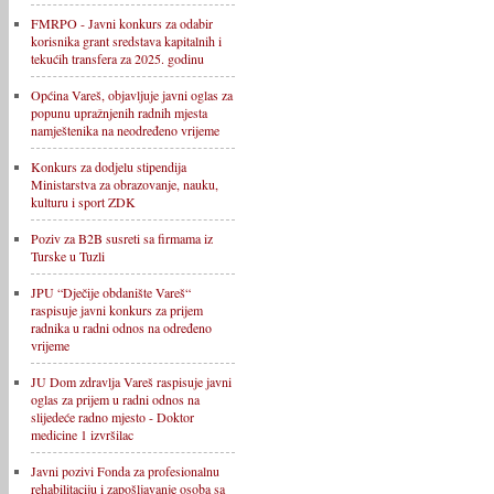
FMRPO - Javni konkurs za odabir
korisnika grant sredstava kapitalnih i
tekućih transfera za 2025. godinu
Općina Vareš, objavljuje javni oglas za
popunu upražnjenih radnih mjesta
namještenika na neodređeno vrijeme
Konkurs za dodjelu stipendija
Ministarstva za obrazovanje, nauku,
kulturu i sport ZDK
Poziv za B2B susreti sa firmama iz
Turske u Tuzli
JPU “Dječije obdanište Vareš“
raspisuje javni konkurs za prijem
radnika u radni odnos na određeno
vrijeme
JU Dom zdravlja Vareš raspisuje javni
oglas za prijem u radni odnos na
slijedeće radno mjesto - Doktor
medicine 1 izvršilac
Javni pozivi Fonda za profesionalnu
rehabilitaciju i zapošljavanje osoba sa