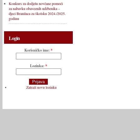
Konkurs za dodjelu novčane pomoći
za nabavku obaveznih udžbenika –
djeci Branilaca za školsku 2024./2025.
godinu
Login
Korisničko ime:
*
Lozinka:
*
Zatraži novu lozinku