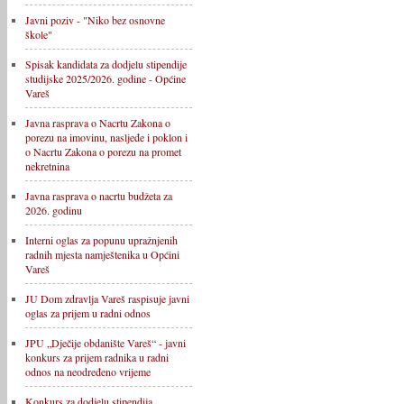
Javni poziv - "Niko bez osnovne
škole"
Spisak kandidata za dodjelu stipendije
studijske 2025/2026. godine - Općine
Vareš
Javna rasprava o Nacrtu Zakona o
porezu na imovinu, nasljeđe i poklon i
o Nacrtu Zakona o porezu na promet
nekretnina
Javna rasprava o nacrtu budžeta za
2026. godinu
Interni oglas za popunu upražnjenih
radnih mjesta namještenika u Općini
Vareš
JU Dom zdravlja Vareš raspisuje javni
oglas za prijem u radni odnos
JPU „Dječije obdanište Vareš“ - javni
konkurs za prijem radnika u radni
odnos na neodređeno vrijeme
Konkurs za dodjelu stipendija