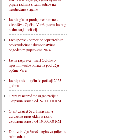
prijem radnika u radni odnos na
neodređeno vrijeme
Javni oglas o prodaji nekretnine u
vlasništvu Općine Vareš putem Javnog
nadmetanja-licitacije
Javni poziv - pomoć poljoprivrednim
proizvođačima i domaćinstvima
pogođenim poplavama 2024.
Javna rasprava - nacrt Odluke o
mjesnim vodovodima na području
općine Vareš
Javni poziv - općinski poticaji 2025.
godina
Grant za neprofitne organizacije u
ukupnom iznosu od 24.000,00 KM.
Grant za učešće u finansiranju
udruženja proisteklih iz rata u
ukupnom iznosu od 10.000,00 KM
Dom zdravlja Vareš - oglas za prijem u
radni odnos