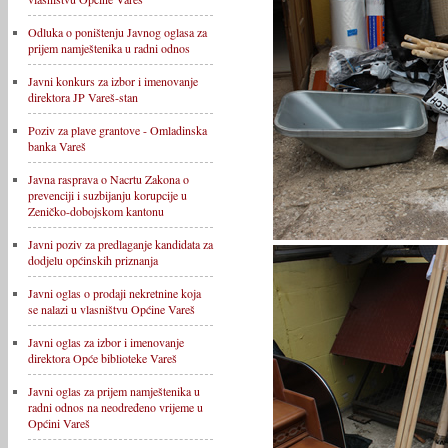
Odluka o poništenju Javnog oglasa za
prijem namještenika u radni odnos
Javni konkurs za izbor i imenovanje
direktora JP Vareš-stan
Poziv za plave grantove - Omladinska
banka Vareš
Javna rasprava o Nacrtu Zakona o
prevenciji i suzbijanju korupcije u
Zeničko-dobojskom kantonu
Javni poziv za predlaganje kandidata za
dodjelu općinskih priznanja
Javni oglas o prodaji nekretnine koja
se nalazi u vlasništvu Općine Vareš
Javni oglas za izbor i imenovanje
direktora Opće biblioteke Vareš
Javni oglas za prijem namještenika u
radni odnos na neodređeno vrijeme u
Općini Vareš