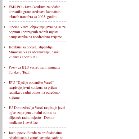
FMRPO - Javni konkurs za odabir
korisnika grant sredstava kapitalnih i
tekućih transfera za 2025. godinu
Općina Vareš, objavljuje javni oglas za
popunu upražnjenih radnih mjesta
namještenika na neodređeno vrijeme
Konkurs za dodjelu stipendija
Ministarstva za obrazovanje, nauku,
kulturu i sport ZDK
Poziv za B2B susreti sa firmama iz
Turske u Tuzli
JPU “Dječije obdanište Vareš“
raspisuje javni konkurs za prijem
radnika u radni odnos na određeno
vrijeme
JU Dom zdravlja Vareš raspisuje javni
oglas za prijem u radni odnos na
slijedeće radno mjesto - Doktor
medicine 1 izvršilac
Javni pozivi Fonda za profesionalnu
rehabilitaciju i zapošljavanje osoba sa