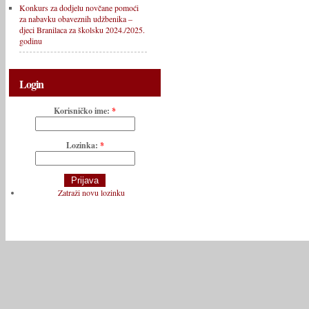
Konkurs za dodjelu novčane pomoći
za nabavku obaveznih udžbenika –
djeci Branilaca za školsku 2024./2025.
godinu
Login
Korisničko ime:
*
Lozinka:
*
Zatraži novu lozinku