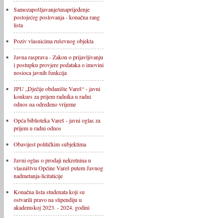
Samozapošljavanje/unaprijeđenje
postojećeg poslovanja - konačna rang
lista
Poziv vlasnicima ruševnog objekta
Javna rasprava - Zakon o prijavljivanju
i postupku provjere podataka o imovini
nosioca javnih funkcija
JPU „Dječije obdanište Vareš“ - javni
konkurs za prijem radnika u radni
odnos na određeno vrijeme
Opća biblioteka Vareš - javni oglas za
prijem u radni odnos
Obavijest političkim subjektima
Javni oglas o prodaji nekretnina u
vlasništvu Općine Vareš putem Javnog
nadmetanja-licitaticije
Konačna lista studenata koji su
ostvarili pravo na stipendiju u
akademskoj 2023. - 2024. godini