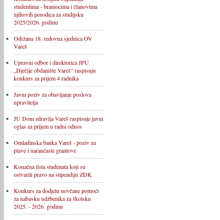
studentima - braniocima i članovima
njihovih porodica za studijsku
2025/2026. godinu
Održana 18. redovna sjednica OV
Vareš
Upravni odbor i direktorica JPU
„Dječije obdanište Vareš“ raspisuju
konkurs za prijem 4 radnika
Javni poziv za obavljanje poslova
upravitelja
JU Dom zdravlja Vareš raspisuje javni
oglas za prijem u radni odnos
Omladinska banka Vareš - poziv za
plave i narančaste grantove
Konačna lista studenata koji su
ostvarili pravo na stipendiju ZDK
Konkurs za dodjelu novčane pomoći
za nabavku udžbenika za školsku
2025. - 2026. godinu