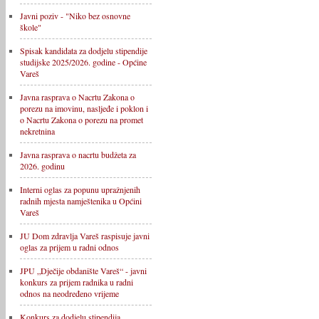
Javni poziv - "Niko bez osnovne
škole"
Spisak kandidata za dodjelu stipendije
studijske 2025/2026. godine - Općine
Vareš
Javna rasprava o Nacrtu Zakona o
porezu na imovinu, nasljeđe i poklon i
o Nacrtu Zakona o porezu na promet
nekretnina
Javna rasprava o nacrtu budžeta za
2026. godinu
Interni oglas za popunu upražnjenih
radnih mjesta namještenika u Općini
Vareš
JU Dom zdravlja Vareš raspisuje javni
oglas za prijem u radni odnos
JPU „Dječije obdanište Vareš“ - javni
konkurs za prijem radnika u radni
odnos na neodređeno vrijeme
Konkurs za dodjelu stipendija