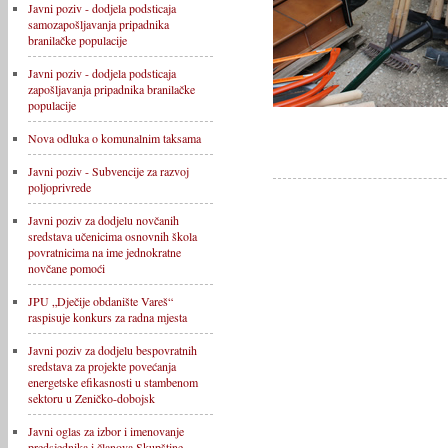
Javni poziv - dodjela podsticaja
samozapošljavanja pripadnika
branilačke populacije
Javni poziv - dodjela podsticaja
zapošljavanja pripadnika branilačke
populacije
Nova odluka o komunalnim taksama
Javni poziv - Subvencije za razvoj
poljoprivrede
Javni poziv za dodjelu novčanih
sredstava učenicima osnovnih škola
povratnicima na ime jednokratne
novčane pomoći
JPU „Dječije obdanište Vareš“
raspisuje konkurs za radna mjesta
Javni poziv za dodjelu bespovratnih
sredstava za projekte povećanja
energetske efikasnosti u stambenom
sektoru u Zeničko-dobojsk
Javni oglas za izbor i imenovanje
predsjednika i članova Skupštine