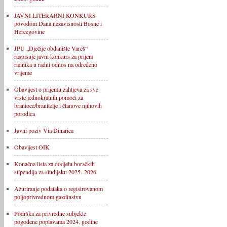
JAVNI LITERARNI KONKURS
povodom Dana nezavisnosti Bosne i
Hercegovine
JPU „Dječije obdanište Vareš“
raspisuje javni konkurs za prijem
radnika u radni odnos na određeno
vrijeme
Obavijest o prijemu zahtjeva za sve
vrste jednokratnih pomoći za
branioce/branitelje i članove njihovih
porodica
Javni poziv Via Dinarica
Obavijest OIK
Konačna lista za dodjelu boračkih
stipendija za studijsku 2025.-2026.
Ažuriranje podataka o registrovanom
poljoprivrednom gazdinstvu
Podrška za privredne subjekte
pogođene poplavama 2024. godine