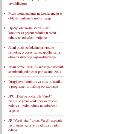
invaliditetom
Poziv kompanijama na konferenciju iz
oblasti digitalne transformacije
Dječije obdanište Vareš - javni
konkurs za prijem radnika u radni
odnos na određeno vrijeme
Javni poziv za lokalne privredne
subjekte, process samozapošljavanja,
obuke i stručnog osposobljavanja
Javni poziv UNDP - sanacija oštećenih
stambenih jedinica u poplavama 2024
Drugi javni konkurs za upis polaznika
u programe formalnog obrazovanja
JPU „Dječije obdanište Vareš“
raspisuje javni konkursa za prijem
radnika u radni odnos na određeno
vrijeme
JP "Vareš-stan" d.o.o. Vareš raspisuje
javni oglas za prijem radnika u radni
odnos