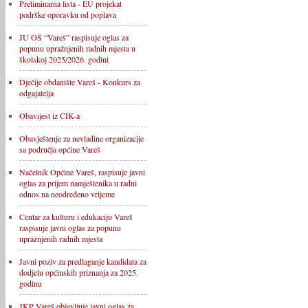
Preliminarna lista - EU projekat
podrške oporavku od poplava
JU OŠ “Vareš” raspisuje oglas za
popunu upražnjenih radnih mjesta u
školskoj 2025/2026. godini
Dječije obdanište Vareš - Konkurs za
odgajatelja
Obavijest iz CIK-a
Obavještenje za nevladine organizacije
sa područja općine Vareš
Načelnik Općine Vareš, raspisuje javni
oglas za prijem namještenika u radni
odnos na neodređeno vrijeme
Centar za kulturu i edukaciju Vareš
raspisuje javni oglas za popunu
upražnjenih radnih mjesta
Javni poziv za predlaganje kandidata za
dodjelu općinskih priznanja za 2025.
godinu
JKP Vareš objavljuje javni oglas za