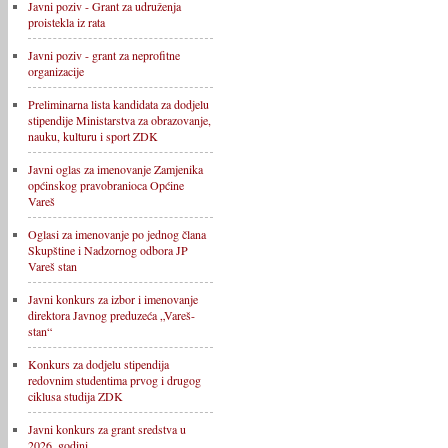
Javni poziv - Grant za udruženja
proistekla iz rata
Javni poziv - grant za neprofitne
organizacije
Preliminarna lista kandidata za dodjelu
stipendije Ministarstva za obrazovanje,
nauku, kulturu i sport ZDK
Javni oglas za imenovanje Zamjenika
općinskog pravobranioca Općine
Vareš
Oglasi za imenovanje po jednog člana
Skupštine i Nadzornog odbora JP
Vareš stan
Javni konkurs za izbor i imenovanje
direktora Javnog preduzeća „Vareš-
stan“
Konkurs za dodjelu stipendija
redovnim studentima prvog i drugog
ciklusa studija ZDK
Javni konkurs za grant sredstva u
2026. godini