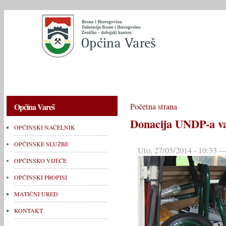
OPĆINSKI NAČELNIK
OPĆINSKE SLUŽBE
OPĆINSKO V
Općina Vareš
Početna strana
Donacija UNDP-a var
OPĆINSKI NAČELNIK
OPĆINSKE SLUŽBE
Uto, 27/05/2014 - 10:33 —
OPĆINSKO VIJEĆE
OPĆINSKI PROPISI
MATIČNI URED
KONTAKT