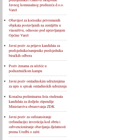
Javnog komunalnog preduzeća d.o.o.
Vareš
Obavijest za korisnike privremenih
objekata postavljenih na zemljištu u
vlasništvu, odnosno pod upravljanjem
Općine Vareš
Javni poziv za prijavu kandidata za
predsjednike/zamjenike predsjednika
biračkih odbora
Poziv ženama za učešće u
poduzetničkom kampu
Javni poziv omladinskim udruženjima
za upis u spisak omladinskih udruženja
Konačna preliminarna lista studenata
kandidata za dodjelu stipendije
Ministarstva obrazovanja ZDK
Javni poziv za sufinansiranje
(refundaciju) investicija kod obrta i
subvencioniranje obavljanja djelatnosti
prema Uredbi o zašti