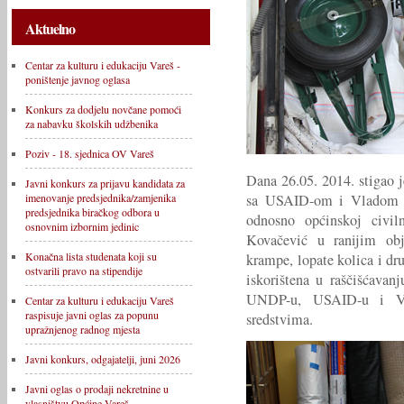
Aktuelno
Centar za kulturu i edukaciju Vareš -
poništenje javnog oglasa
Konkurs za dodjelu novčane pomoći
za nabavku školskih udžbenika
Poziv - 18. sjednica OV Vareš
Dana 26.05. 2014. stigao 
Javni konkurs za prijavu kandidata za
sa USAID-om i Vladom K
imenovanje predsjednika/zamjenika
predsjednika biračkog odbora u
odnosno općinskoj civiln
osnovnim izbornim jedinic
Kovačević u ranijim obja
Konačna lista studenata koji su
krampe, lopate kolica i dru
ostvarili pravo na stipendije
iskorištena u raščišćavan
UNDP-u, USAID-u i Vla
Centar za kulturu i edukaciju Vareš
raspisuje javni oglas za popunu
sredstvima.
upražnjenog radnog mjesta
Javni konkurs, odgajatelji, juni 2026
Javni oglas o prodaji nekretnine u
vlasništvu Općine Vareš