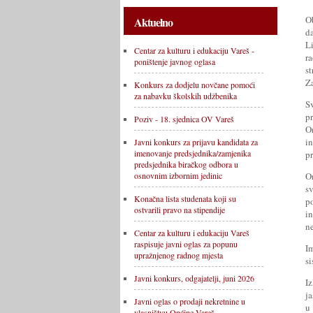
O
Aktuelno
d
L
Centar za kulturu i edukaciju Vareš -
r
poništenje javnog oglasa
s
Za
Konkurs za dodjelu novčane pomoći
za nabavku školskih udžbenika
S
pr
Poziv - 18. sjednica OV Vareš
O
in
Javni konkurs za prijavu kandidata za
imenovanje predsjednika/zamjenika
pr
predsjednika biračkog odbora u
On
osnovnim izbornim jedinic
s
Konačna lista studenata koji su
p
ostvarili pravo na stipendije
i
ne
Centar za kulturu i edukaciju Vareš
raspisuje javni oglas za popunu
I
upražnjenog radnog mjesta
si
Javni konkurs, odgajatelji, juni 2026
I
ja
Javni oglas o prodaji nekretnine u
u
vlasništvu Općine Vareš