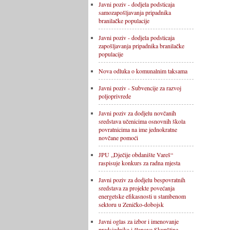
Javni poziv - dodjela podsticaja
samozapošljavanja pripadnika
branilačke populacije
Javni poziv - dodjela podsticaja
zapošljavanja pripadnika branilačke
populacije
Nova odluka o komunalnim taksama
Javni poziv - Subvencije za razvoj
poljoprivrede
Javni poziv za dodjelu novčanih
sredstava učenicima osnovnih škola
povratnicima na ime jednokratne
novčane pomoći
JPU „Dječije obdanište Vareš“
raspisuje konkurs za radna mjesta
Javni poziv za dodjelu bespovratnih
sredstava za projekte povećanja
energetske efikasnosti u stambenom
sektoru u Zeničko-dobojsk
Javni oglas za izbor i imenovanje
predsjednika i članova Skupštine