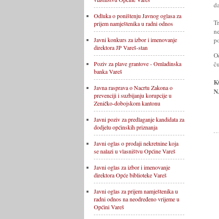
da
Odluka o poništenju Javnog oglasa za
T
prijem namještenika u radni odnos
n
p
Javni konkurs za izbor i imenovanje
direktora JP Vareš-stan
O
ču
Poziv za plave grantove - Omladinska
banka Vareš
K
Javna rasprava o Nacrtu Zakona o
N
prevenciji i suzbijanju korupcije u
Zeničko-dobojskom kantonu
Javni poziv za predlaganje kandidata za
dodjelu općinskih priznanja
Javni oglas o prodaji nekretnine koja
se nalazi u vlasništvu Općine Vareš
Javni oglas za izbor i imenovanje
direktora Opće biblioteke Vareš
Javni oglas za prijem namještenika u
radni odnos na neodređeno vrijeme u
Općini Vareš