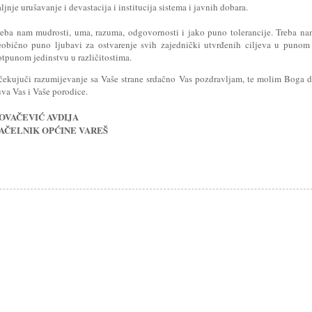
ljnje urušavanje i devastacija i institucija sistema i javnih dobara.
reba nam mudrosti, uma, razuma, odgovornosti i jako puno tolerancije. Treba n
eobično puno ljubavi za ostvarenje svih zajednički utvrđenih ciljeva u punom
otpunom jedinstvu u različitostima.
čekujuči razumijevanje sa Vaše strane srdačno Vas pozdravljam, te molim Boga 
va Vas i Vaše porodice.
OVAČEVIĆ AVDIJA
AČELNIK OPĆINE VAREŠ