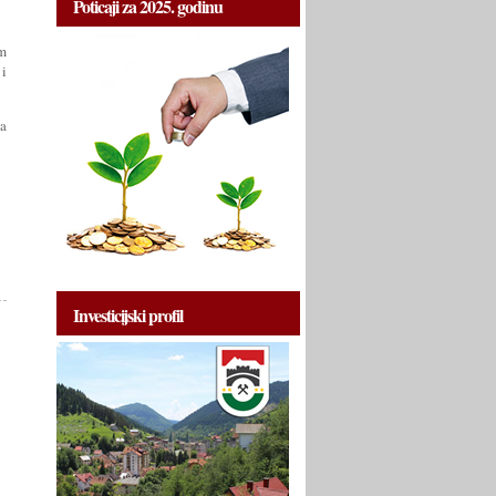
Poticaji za 2025. godinu
am
 i
da
Investicijski profil