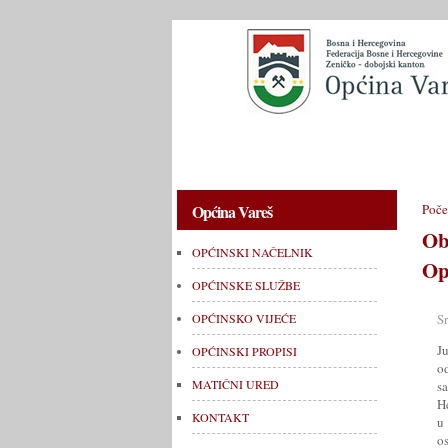
OPĆINSKI NAČELNIK
OPĆINSKE 
Općina Vareš
Poče
Ob
OPĆINSKI NAČELNIK
Op
OPĆINSKE SLUŽBE
S
OPĆINSKO VIJEĆE
J
OPĆINSKI PROPISI
o
MATIČNI URED
s
H
KONTAKT
u
o