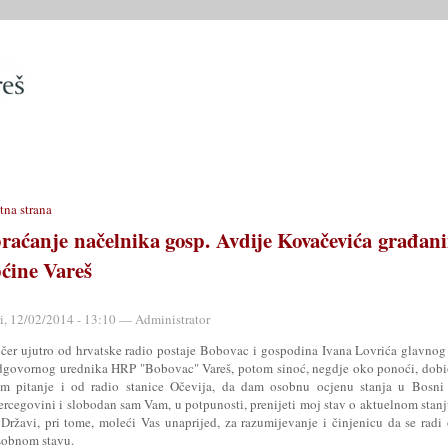
SLUŽBE
OPĆINSKO VIJEĆE
OPĆINSKI PROPISI
MATIČN
tna strana
raćanje načelnika gosp. Avdije Kovačevića građan
ćine Vareš
ri, 12/02/2014 - 13:10 — Administrator
učer ujutro od hrvatske radio postaje Bobovac i gospodina Ivana Lovrića glavnog
dgovornog urednika HRP "Bobovac" Vareš, potom sinoć, negdje oko ponoći, dob
am pitanje i od radio stanice Očevija, da dam osobnu ocjenu stanja u Bosni 
ercegovini i slobodan sam Vam, u potpunosti, prenijeti moj stav o aktuelnom stan
 Državi, pri tome, moleći Vas unaprijed, za razumijevanje i činjenicu da se radi
sobnom stavu.