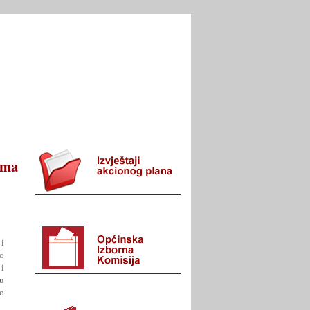
I URED
KONTAKT
ima
 i
io
i
ju
 o