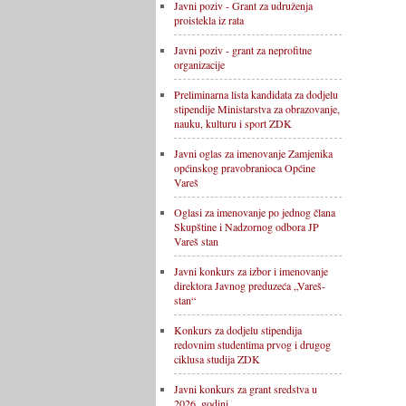
Javni poziv - Grant za udruženja
proistekla iz rata
Javni poziv - grant za neprofitne
organizacije
Preliminarna lista kandidata za dodjelu
stipendije Ministarstva za obrazovanje,
nauku, kulturu i sport ZDK
Javni oglas za imenovanje Zamjenika
općinskog pravobranioca Općine
Vareš
Oglasi za imenovanje po jednog člana
Skupštine i Nadzornog odbora JP
Vareš stan
Javni konkurs za izbor i imenovanje
direktora Javnog preduzeća „Vareš-
stan“
Konkurs za dodjelu stipendija
redovnim studentima prvog i drugog
ciklusa studija ZDK
Javni konkurs za grant sredstva u
2026. godini