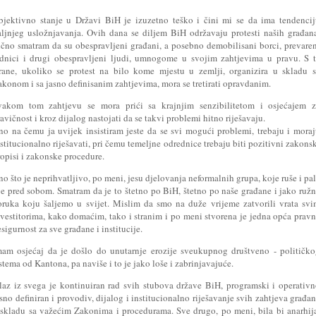
bjektivno stanje u Državi BiH je izuzetno teško i čini mi se da ima tendenci
aljnjeg usložnjavanja. Ovih dana se diljem BiH održavaju protesti naših građan
ično smatram da su obespravljeni građani, a posebno demobilisani borci, prevare
adnici i drugi obespravljeni ljudi, umnogome u svojim zahtjevima u pravu. S 
trane, ukoliko se protest na bilo kome mjestu u zemlji, organizira u skladu 
konom i sa jasno definisanim zahtjevima, mora se tretirati opravdanim.
vakom tom zahtjevu se mora prići sa krajnjim senzibilitetom i osjećajem z
avičnost i kroz dijalog nastojati da se takvi problemi hitno riješavaju.
no na čemu ja uvijek insistiram jeste da se svi mogući problemi, trebaju i mora
stitucionalno riješavati, pri čemu temeljne odrednice trebaju biti pozitivni zakons
opisi i zakonske procedure.
o što je neprihvatljivo, po meni, jesu djelovanja neformalnih grupa, koje ruše i pa
ve pred sobom. Smatram da je to štetno po BiH, štetno po naše građane i jako ruž
oruka koju šaljemo u svijet. Mislim da smo na duže vrijeme zatvorili vrata sv
nvestitorima, kako domaćim, tako i stranim i po meni stvorena je jedna opća prav
sigurnost za sve građane i institucije.
mam osjećaj da je došlo do unutarnje erozije sveukupnog društveno - političk
stema od Kantona, pa naviše i to je jako loše i zabrinjavajuće.
zlaz iz svega je kontinuiran rad svih stubova države BiH, programski i operativ
sno definiran i provodiv, dijalog i institucionalno riješavanje svih zahtjeva građa
 skladu sa važećim Zakonima i procedurama. Sve drugo, po meni, bila bi anarhij