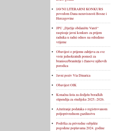
JAVNI LITERARNI KONKURS
povodom Dana nezavisnosti Bosne i
Hercegovine
JPU „Dječije obdanište Vareš“
raspisuje javni konkurs za prijem
radnika u radni odnos na određeno
vrijeme
Obavijest o prijemu zahtjeva za sve
vrste jednokratnih pomoći za
branioce/branitelje i članove njihovih
porodica
Javni poziv Via Dinarica
Obavijest OIK
Konačna lista za dodjelu boračkih
stipendija za studijsku 2025.-2026.
Ažuriranje podataka o registrovanom
poljoprivrednom gazdinstvu
Podrška za privredne subjekte
pogođene poplavama 2024. godine