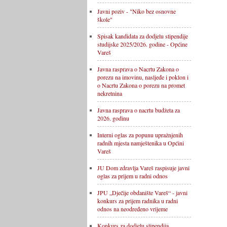
Javni poziv - "Niko bez osnovne
škole"
Spisak kandidata za dodjelu stipendije
studijske 2025/2026. godine - Općine
Vareš
Javna rasprava o Nacrtu Zakona o
porezu na imovinu, nasljeđe i poklon i
o Nacrtu Zakona o porezu na promet
nekretnina
Javna rasprava o nacrtu budžeta za
2026. godinu
Interni oglas za popunu upražnjenih
radnih mjesta namještenika u Općini
Vareš
JU Dom zdravlja Vareš raspisuje javni
oglas za prijem u radni odnos
JPU „Dječije obdanište Vareš“ - javni
konkurs za prijem radnika u radni
odnos na neodređeno vrijeme
Konkurs za dodjelu stipendija