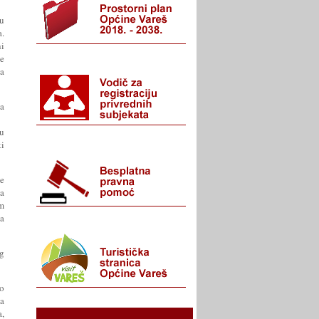
ju
a.
ni
te
sa
a
ju
ki
le
na
im
na
og
no
na
a,