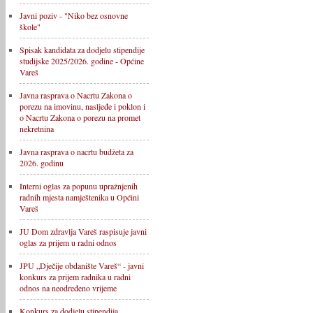
Javni poziv - "Niko bez osnovne
škole"
Spisak kandidata za dodjelu stipendije
studijske 2025/2026. godine - Općine
Vareš
Javna rasprava o Nacrtu Zakona o
porezu na imovinu, nasljeđe i poklon i
o Nacrtu Zakona o porezu na promet
nekretnina
Javna rasprava o nacrtu budžeta za
2026. godinu
Interni oglas za popunu upražnjenih
radnih mjesta namještenika u Općini
Vareš
JU Dom zdravlja Vareš raspisuje javni
oglas za prijem u radni odnos
JPU „Dječije obdanište Vareš“ - javni
konkurs za prijem radnika u radni
odnos na neodređeno vrijeme
Konkurs za dodjelu stipendija