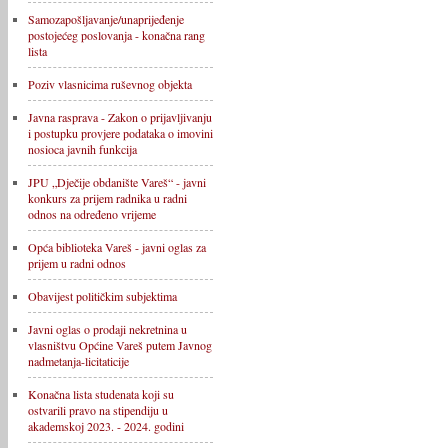
Samozapošljavanje/unaprijeđenje
postojećeg poslovanja - konačna rang
lista
Poziv vlasnicima ruševnog objekta
Javna rasprava - Zakon o prijavljivanju
i postupku provjere podataka o imovini
nosioca javnih funkcija
JPU „Dječije obdanište Vareš“ - javni
konkurs za prijem radnika u radni
odnos na određeno vrijeme
Opća biblioteka Vareš - javni oglas za
prijem u radni odnos
Obavijest političkim subjektima
Javni oglas o prodaji nekretnina u
vlasništvu Općine Vareš putem Javnog
nadmetanja-licitaticije
Konačna lista studenata koji su
ostvarili pravo na stipendiju u
akademskoj 2023. - 2024. godini