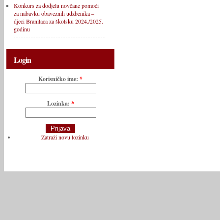
Konkurs za dodjelu novčane pomoći
za nabavku obaveznih udžbenika –
djeci Branilaca za školsku 2024./2025.
godinu
Login
Korisničko ime:
*
Lozinka:
*
Zatraži novu lozinku