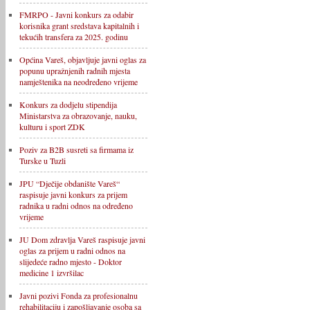
FMRPO - Javni konkurs za odabir
korisnika grant sredstava kapitalnih i
tekućih transfera za 2025. godinu
Općina Vareš, objavljuje javni oglas za
popunu upražnjenih radnih mjesta
namještenika na neodređeno vrijeme
Konkurs za dodjelu stipendija
Ministarstva za obrazovanje, nauku,
kulturu i sport ZDK
Poziv za B2B susreti sa firmama iz
Turske u Tuzli
JPU “Dječije obdanište Vareš“
raspisuje javni konkurs za prijem
radnika u radni odnos na određeno
vrijeme
JU Dom zdravlja Vareš raspisuje javni
oglas za prijem u radni odnos na
slijedeće radno mjesto - Doktor
medicine 1 izvršilac
Javni pozivi Fonda za profesionalnu
rehabilitaciju i zapošljavanje osoba sa