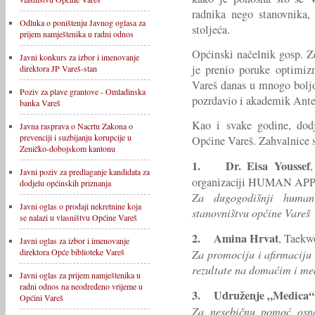
radnika nego stanovnika,
Odluka o poništenju Javnog oglasa za
stoljeća.
prijem namještenika u radni odnos
Općinski načelnik gosp. Z
Javni konkurs za izbor i imenovanje
je prenio poruke optimiz
direktora JP Vareš-stan
Vareš danas u mnogo boljoj
Poziv za plave grantove - Omladinska
pozrdavio i akademik Ante
banka Vareš
Kao i svake godine, dodj
Javna rasprava o Nacrtu Zakona o
prevenciji i suzbijanju korupcije u
Općine Vareš. Zahvalnice s
Zeničko-dobojskom kantonu
1.
Dr. Eisa Youssef
,
Javni poziv za predlaganje kandidata za
organizaciji HUMAN A
dodjelu općinskih priznanja
Za dugogodišnji human
Javni oglas o prodaji nekretnine koja
stanovništvu općine Vareš
se nalazi u vlasništvu Općine Vareš
2.
Amina Hrvat
, Taekw
Javni oglas za izbor i imenovanje
direktora Opće biblioteke Vareš
Za promociju i afirmaciju 
rezultate na domaćim i m
Javni oglas za prijem namještenika u
radni odnos na neodređeno vrijeme u
3.
Udruženje „Medica“
Općini Vareš
Za nesebičnu pomoć osna