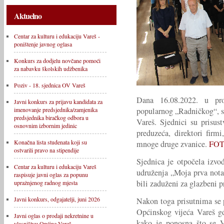
Aktuelno
Centar za kulturu i edukaciju Vareš -
poništenje javnog oglasa
Konkurs za dodjelu novčane pomoći
za nabavku školskih udžbenika
Poziv - 18. sjednica OV Vareš
Dana 16.08.2022. u pro
Javni konkurs za prijavu kandidata za
popularnog „Radničkog“, 
imenovanje predsjednika/zamjenika
predsjednika biračkog odbora u
Vareš. Sjednici su prisust
osnovnim izbornim jedinic
preduzeća, direktori firm
Konačna lista studenata koji su
mnoge druge zvanice.
FOT
ostvarili pravo na stipendije
Sjednica je otpočela izvo
Centar za kulturu i edukaciju Vareš
udruženja „Moja prva nota
raspisuje javni oglas za popunu
bili zaduženi za glazbeni 
upražnjenog radnog mjesta
Javni konkurs, odgajatelji, juni 2026
Nakon toga prisutnima se 
Općinskog vijeća Vareš g
Javni oglas o prodaji nekretnine u
kako je ponosna što se V
vlasništvu Općine Vareš