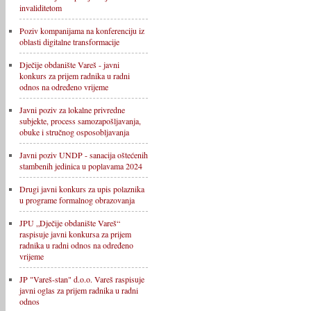
invaliditetom
Poziv kompanijama na konferenciju iz
oblasti digitalne transformacije
Dječije obdanište Vareš - javni
konkurs za prijem radnika u radni
odnos na određeno vrijeme
Javni poziv za lokalne privredne
subjekte, process samozapošljavanja,
obuke i stručnog osposobljavanja
Javni poziv UNDP - sanacija oštećenih
stambenih jedinica u poplavama 2024
Drugi javni konkurs za upis polaznika
u programe formalnog obrazovanja
JPU „Dječije obdanište Vareš“
raspisuje javni konkursa za prijem
radnika u radni odnos na određeno
vrijeme
JP "Vareš-stan" d.o.o. Vareš raspisuje
javni oglas za prijem radnika u radni
odnos