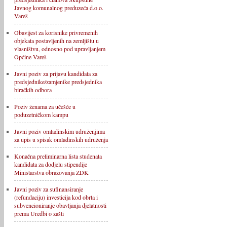
Javnog komunalnog preduzeća d.o.o.
Vareš
Obavijest za korisnike privremenih
objekata postavljenih na zemljištu u
vlasništvu, odnosno pod upravljanjem
Općine Vareš
Javni poziv za prijavu kandidata za
predsjednike/zamjenike predsjednika
biračkih odbora
Poziv ženama za učešće u
poduzetničkom kampu
Javni poziv omladinskim udruženjima
za upis u spisak omladinskih udruženja
Konačna preliminarna lista studenata
kandidata za dodjelu stipendije
Ministarstva obrazovanja ZDK
Javni poziv za sufinansiranje
(refundaciju) investicija kod obrta i
subvencioniranje obavljanja djelatnosti
prema Uredbi o zašti