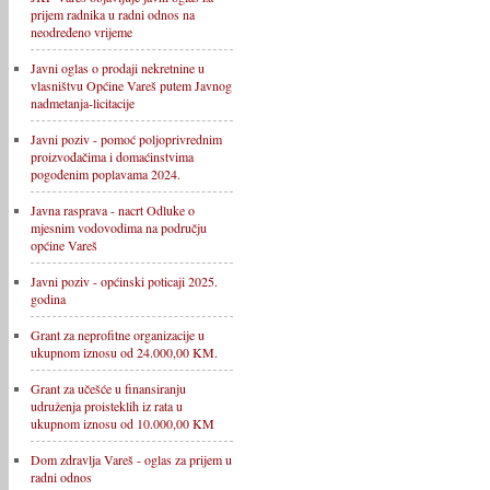
prijem radnika u radni odnos na
neodređeno vrijeme
Javni oglas o prodaji nekretnine u
vlasništvu Općine Vareš putem Javnog
nadmetanja-licitacije
Javni poziv - pomoć poljoprivrednim
proizvođačima i domaćinstvima
pogođenim poplavama 2024.
Javna rasprava - nacrt Odluke o
mjesnim vodovodima na području
općine Vareš
Javni poziv - općinski poticaji 2025.
godina
Grant za neprofitne organizacije u
ukupnom iznosu od 24.000,00 KM.
Grant za učešće u finansiranju
udruženja proisteklih iz rata u
ukupnom iznosu od 10.000,00 KM
Dom zdravlja Vareš - oglas za prijem u
radni odnos