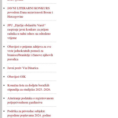
JAVNI LITERARNI KONKURS
povodom Dana nezavisnosti Bosne i
Hercegovine
JPU „Dječije obdanište Vareš“
raspisuje javni konkurs za prijem
radnika u radni odnos na određeno
vrijeme
Obavijest o prijemu zahtjeva za sve
vrste jednokratnih pomoći za
branioce/branitelje i članove njihovih
porodica
Javni poziv Via Dinarica
Obavijest OIK
Konačna lista za dodjelu boračkih
stipendija za studijsku 2025.-2026.
Ažuriranje podataka o registrovanom
poljoprivrednom gazdinstvu
Podrška za privredne subjekte
pogođene poplavama 2024. godine