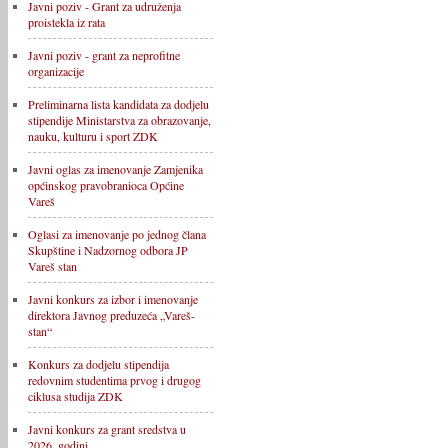
Javni poziv - Grant za udruženja
proistekla iz rata
Javni poziv - grant za neprofitne
organizacije
Preliminarna lista kandidata za dodjelu
stipendije Ministarstva za obrazovanje,
nauku, kulturu i sport ZDK
Javni oglas za imenovanje Zamjenika
općinskog pravobranioca Općine
Vareš
Oglasi za imenovanje po jednog člana
Skupštine i Nadzornog odbora JP
Vareš stan
Javni konkurs za izbor i imenovanje
direktora Javnog preduzeća „Vareš-
stan“
Konkurs za dodjelu stipendija
redovnim studentima prvog i drugog
ciklusa studija ZDK
Javni konkurs za grant sredstva u
2026. godini