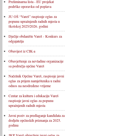
Preliminarna lista - EU projekat
podrške oporavku od poplava
JU OŠ “Vareš” raspisuje oglas za
popunu upražnjenih radnih mjesta u
školskoj 2025/2026. godini
Dječije obdanište Vareš - Konkurs za
odgajatelja
Obavijest iz CIK-a
Obavještenje za nevladine organizacije
sa područja općine Vareš
Načelnik Općine Vareš, raspisuje javni
oglas za prijem namještenika u radni
odnos na neodređeno vrijeme
Centar za kulturu i edukaciju Vareš
raspisuje javni oglas za popunu
upražnjenih radnih mjesta
Javni poziv za predlaganje kandidata za
dodjelu općinskih priznanja za 2025.
godinu
JKP Vareš objavljuje javni oglas za