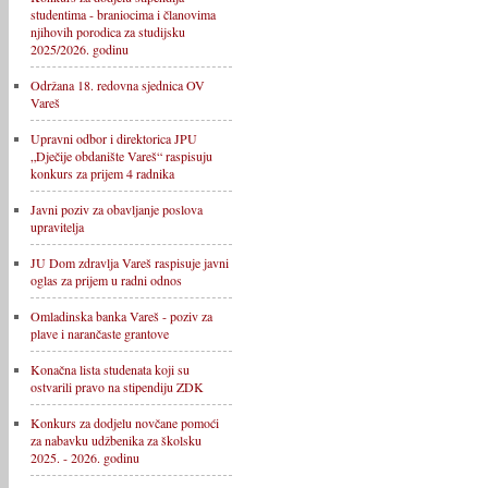
studentima - braniocima i članovima
njihovih porodica za studijsku
2025/2026. godinu
Održana 18. redovna sjednica OV
Vareš
Upravni odbor i direktorica JPU
„Dječije obdanište Vareš“ raspisuju
konkurs za prijem 4 radnika
Javni poziv za obavljanje poslova
upravitelja
JU Dom zdravlja Vareš raspisuje javni
oglas za prijem u radni odnos
Omladinska banka Vareš - poziv za
plave i narančaste grantove
Konačna lista studenata koji su
ostvarili pravo na stipendiju ZDK
Konkurs za dodjelu novčane pomoći
za nabavku udžbenika za školsku
2025. - 2026. godinu