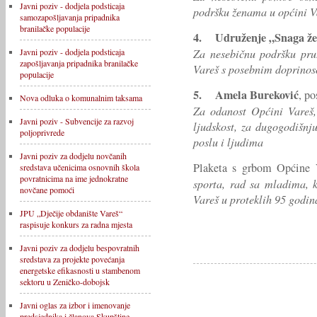
Javni poziv - dodjela podsticaja
podršku ženama u općini V
samozapošljavanja pripadnika
branilačke populacije
4.
Udruženje „Snaga ž
Za nesebičnu podršku pr
Javni poziv - dodjela podsticaja
zapošljavanja pripadnika branilačke
Vareš s posebnim doprinos
populacije
5.
Amela Bureković
, p
Nova odluka o komunalnim taksama
Za odanost Općini Vareš, 
Javni poziv - Subvencije za razvoj
ljudskost, za dugogodišnj
poljoprivrede
poslu i ljudima
Javni poziv za dodjelu novčanih
Plaketa s grbom Općine 
sredstava učenicima osnovnih škola
povratnicima na ime jednokratne
sporta, rad sa mladima, 
novčane pomoći
Vareš u proteklih 95 godin
JPU „Dječije obdanište Vareš“
raspisuje konkurs za radna mjesta
Javni poziv za dodjelu bespovratnih
sredstava za projekte povećanja
energetske efikasnosti u stambenom
sektoru u Zeničko-dobojsk
Javni oglas za izbor i imenovanje
predsjednika i članova Skupštine