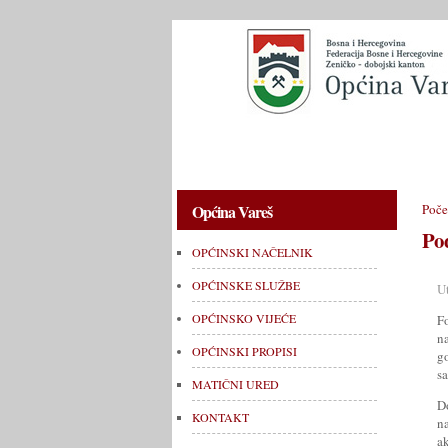
OPĆINSKI NAČELNIK
OPĆINSKE 
Općina Vareš
Poče
Po
OPĆINSKI NAČELNIK
OPĆINSKE SLUŽBE
U
OPĆINSKO VIJEĆE
F
n
OPĆINSKI PROPISI
go
sa
MATIČNI URED
D
KONTAKT
n
a