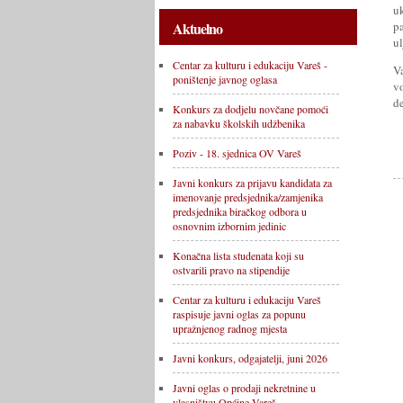
u
p
Aktuelno
u
Centar za kulturu i edukaciju Vareš -
V
poništenje javnog oglasa
v
d
Konkurs za dodjelu novčane pomoći
za nabavku školskih udžbenika
Poziv - 18. sjednica OV Vareš
Javni konkurs za prijavu kandidata za
imenovanje predsjednika/zamjenika
predsjednika biračkog odbora u
osnovnim izbornim jedinic
Konačna lista studenata koji su
ostvarili pravo na stipendije
Centar za kulturu i edukaciju Vareš
raspisuje javni oglas za popunu
upražnjenog radnog mjesta
Javni konkurs, odgajatelji, juni 2026
Javni oglas o prodaji nekretnine u
vlasništvu Općine Vareš