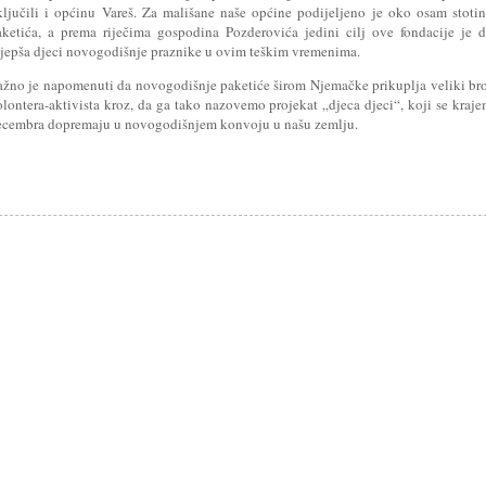
ključili i općinu Vareš. Za mališane naše općine podijeljeno je oko osam stoti
aketića, a prema riječima gospodina Pozderovića jedini cilj ove fondacije je 
ljepša djeci novogodišnje praznike u ovim teškim vremenima.
ažno je napomenuti da novogodišnje paketiće širom Njemačke prikuplja veliki br
olontera-aktivista kroz, da ga tako nazovemo projekat „djeca djeci“, koji se kraj
ecembra dopremaju u novogodišnjem konvoju u našu zemlju.