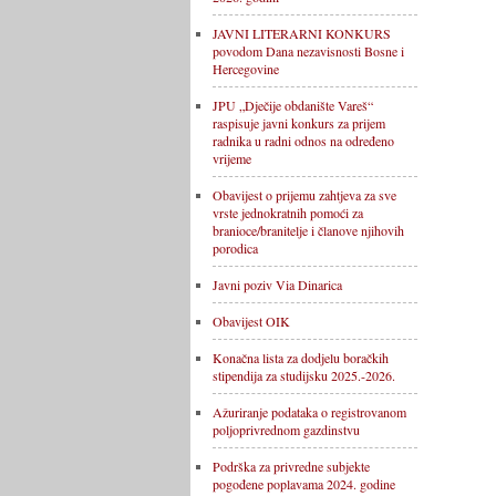
JAVNI LITERARNI KONKURS
povodom Dana nezavisnosti Bosne i
Hercegovine
JPU „Dječije obdanište Vareš“
raspisuje javni konkurs za prijem
radnika u radni odnos na određeno
vrijeme
Obavijest o prijemu zahtjeva za sve
vrste jednokratnih pomoći za
branioce/branitelje i članove njihovih
porodica
Javni poziv Via Dinarica
Obavijest OIK
Konačna lista za dodjelu boračkih
stipendija za studijsku 2025.-2026.
Ažuriranje podataka o registrovanom
poljoprivrednom gazdinstvu
Podrška za privredne subjekte
pogođene poplavama 2024. godine