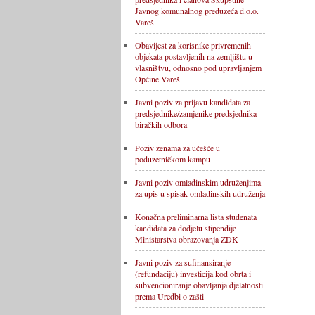
Javnog komunalnog preduzeća d.o.o.
Vareš
Obavijest za korisnike privremenih
objekata postavljenih na zemljištu u
vlasništvu, odnosno pod upravljanjem
Općine Vareš
Javni poziv za prijavu kandidata za
predsjednike/zamjenike predsjednika
biračkih odbora
Poziv ženama za učešće u
poduzetničkom kampu
Javni poziv omladinskim udruženjima
za upis u spisak omladinskih udruženja
Konačna preliminarna lista studenata
kandidata za dodjelu stipendije
Ministarstva obrazovanja ZDK
Javni poziv za sufinansiranje
(refundaciju) investicija kod obrta i
subvencioniranje obavljanja djelatnosti
prema Uredbi o zašti