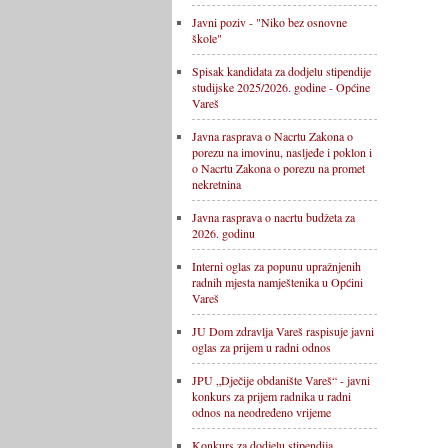
Javni poziv - "Niko bez osnovne
škole"
Spisak kandidata za dodjelu stipendije
studijske 2025/2026. godine - Općine
Vareš
Javna rasprava o Nacrtu Zakona o
porezu na imovinu, nasljeđe i poklon i
o Nacrtu Zakona o porezu na promet
nekretnina
Javna rasprava o nacrtu budžeta za
2026. godinu
Interni oglas za popunu upražnjenih
radnih mjesta namještenika u Općini
Vareš
JU Dom zdravlja Vareš raspisuje javni
oglas za prijem u radni odnos
JPU „Dječije obdanište Vareš“ - javni
konkurs za prijem radnika u radni
odnos na neodređeno vrijeme
Konkurs za dodjelu stipendija