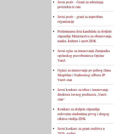
Javni poziv - Grant za udruženja
proistekla iz rata
Javni poziv - grant za neprofitne
organizacije
Preliminarna lista kandidata za dodjelu
stipendije Ministarstva za obrazovanje,
nauku, kulturu i sport ZDK
Javni oglas za imenovanje Zamjenika
općinskog pravobranioca Općine
Vareš
Oglasi za imenovanje po jednog člana
Skupštine i Nadzornog odbora JP
Vareš stan
Javni konkurs za izbor i imenovanje
direktora Javnog preduzeća „Vareš-
stan“
Konkurs za dodjelu stipendija
redovnim studentima prvog i drugog
ciklusa studija ZDK
Javni konkurs za grant sredstva u
2026. godini