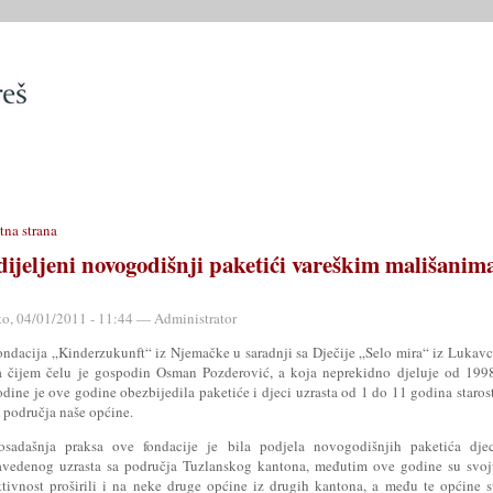
SLUŽBE
OPĆINSKO VIJEĆE
OPĆINSKI PROPISI
MATIČN
tna strana
dijeljeni novogodišnji paketići vareškim mališanim
to, 04/01/2011 - 11:44 — Administrator
ondacija „Kinderzukunft“ iz Njemačke u saradnji sa Dječije „Selo mira“ iz Lukav
a čijem čelu je gospodin Osman Pozderović, a koja neprekidno djeluje od 199
dine je ove godine obezbijedila paketiće i djeci uzrasta od 1 do 11 godina staros
 područja naše općine.
osadašnja praksa ove fondacije je bila podjela novogodišnjih paketića djec
avedenog uzrasta sa područja Tuzlanskog kantona, međutim ove godine su svoj
ktivnost proširili i na neke druge općine iz drugih kantona, a među te općine 