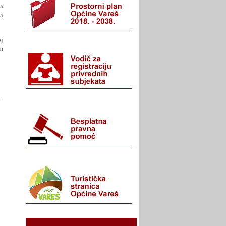
na
da
oj
em