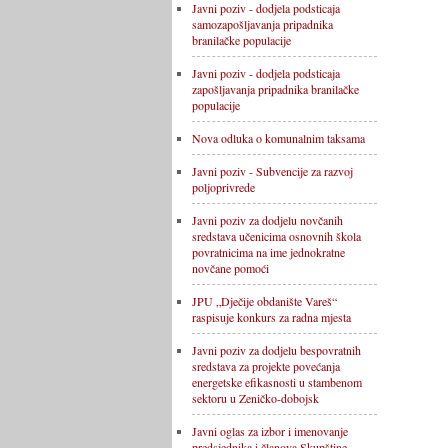
Javni poziv - dodjela podsticaja
samozapošljavanja pripadnika
branilačke populacije
Javni poziv - dodjela podsticaja
zapošljavanja pripadnika branilačke
populacije
Nova odluka o komunalnim taksama
Javni poziv - Subvencije za razvoj
poljoprivrede
Javni poziv za dodjelu novčanih
sredstava učenicima osnovnih škola
povratnicima na ime jednokratne
novčane pomoći
JPU „Dječije obdanište Vareš“
raspisuje konkurs za radna mjesta
Javni poziv za dodjelu bespovratnih
sredstava za projekte povećanja
energetske efikasnosti u stambenom
sektoru u Zeničko-dobojsk
Javni oglas za izbor i imenovanje
predsjednika i članova Skupštine