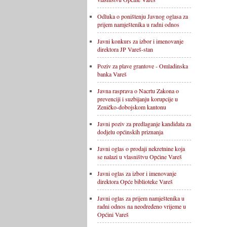
Odluka o poništenju Javnog oglasa za
prijem namještenika u radni odnos
Javni konkurs za izbor i imenovanje
direktora JP Vareš-stan
Poziv za plave grantove - Omladinska
banka Vareš
Javna rasprava o Nacrtu Zakona o
prevenciji i suzbijanju korupcije u
Zeničko-dobojskom kantonu
Javni poziv za predlaganje kandidata za
dodjelu općinskih priznanja
Javni oglas o prodaji nekretnine koja
se nalazi u vlasništvu Općine Vareš
Javni oglas za izbor i imenovanje
direktora Opće biblioteke Vareš
Javni oglas za prijem namještenika u
radni odnos na neodređeno vrijeme u
Općini Vareš