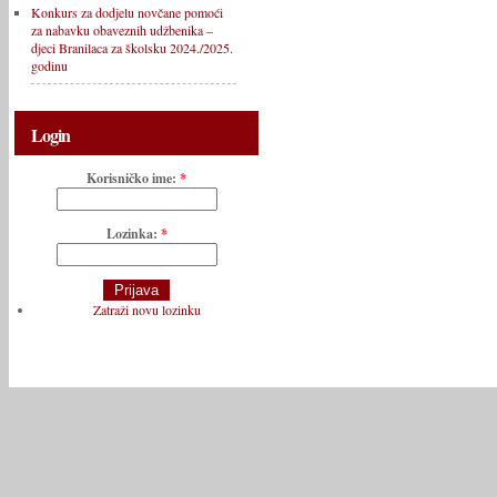
Konkurs za dodjelu novčane pomoći
za nabavku obaveznih udžbenika –
djeci Branilaca za školsku 2024./2025.
godinu
Login
Korisničko ime:
*
Lozinka:
*
Zatraži novu lozinku