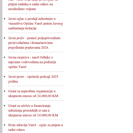
prijem radnika u radni odnos na
neodređeno vrijeme
Javni oglas o prodaji nekretnine u
vlasništvu Općine Vareš putem Javnog
nadmetanja-licitacije
Javni poziv - pomoć poljoprivrednim
proizvođačima i domaćinstvima
pogođenim poplavama 2024.
Javna rasprava - nacrt Odluke o
mjesnim vodovodima na području
općine Vareš
Javni poziv - općinski poticaji 2025.
godina
Grant za neprofitne organizacije u
ukupnom iznosu od 24.000,00 KM.
Grant za učešće u finansiranju
udruženja proisteklih iz rata u
ukupnom iznosu od 10.000,00 KM
Dom zdravlja Vareš - oglas za prijem u
radni odnos