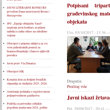
Potpisani tripa
JAVNI LITERARNI KONKURS
povodom Dana nezavisnosti Bosne i
građevinskog mate
Hercegovine
objekata
JPU „Dječije obdanište Vareš“
raspisuje javni konkurs za prijem
radnika u radni odnos na određeno
Uto, 03/10/2017 - 13:36 —
vrijeme
Obavijest o prijemu zahtjeva za sve
vrste jednokratnih pomoći za
branioce/branitelje i članove njihovih
porodica
Javni poziv Via Dinarica
Obavijest OIK
Konačna lista za dodjelu boračkih
Dragutin.
stipendija za studijsku 2025.-2026.
Pročitaj više
Ažuriranje podataka o registrovanom
poljoprivrednom gazdinstvu
Javni iskazi žrtava
Podrška za privredne subjekte
pogođene poplavama 2024. godine
Pet, 29/09/2017 - 20:41 