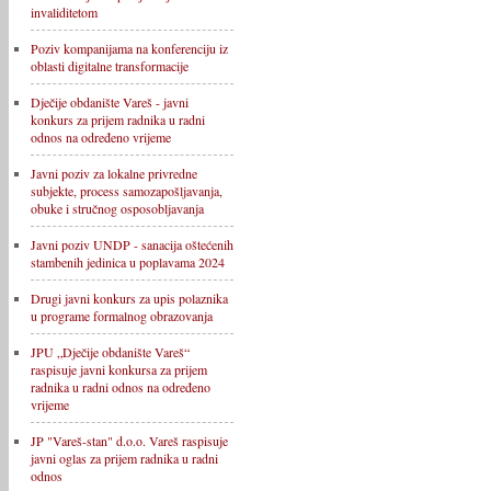
invaliditetom
Poziv kompanijama na konferenciju iz
oblasti digitalne transformacije
Dječije obdanište Vareš - javni
konkurs za prijem radnika u radni
odnos na određeno vrijeme
Javni poziv za lokalne privredne
subjekte, process samozapošljavanja,
obuke i stručnog osposobljavanja
Javni poziv UNDP - sanacija oštećenih
stambenih jedinica u poplavama 2024
Drugi javni konkurs za upis polaznika
u programe formalnog obrazovanja
JPU „Dječije obdanište Vareš“
raspisuje javni konkursa za prijem
radnika u radni odnos na određeno
vrijeme
JP "Vareš-stan" d.o.o. Vareš raspisuje
javni oglas za prijem radnika u radni
odnos