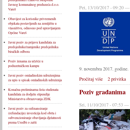
Javnog komunalnog preduzeća d.o.o.
Pet, 13/10/2017 - 09:20 —
Vareš
Obavijest za korisnike privremenih
objekata postavljenih na zemljištu u
vlasništvu, odnosno pod upravljanjem
Općine Vareš
Javni poziv za prijavu kandidata za
predsjednike/zamjenike predsjednika
biračkih odbora
Poziv ženama za učešće u
poduzetničkom kampu
9. novembra 2017. godine.
Javni poziv omladinskim udruženjima
Pročitaj više
2 privitka
za upis u spisak omladinskih udruženja
Poziv građanima
Konačna preliminarna lista studenata
kandidata za dodjelu stipendije
Ministarstva obrazovanja ZDK
Sri, 11/10/2017 - 07:53 —
Javni poziv za sufinansiranje
(refundaciju) investicija kod obrta i
subvencioniranje obavljanja djelatnosti
prema Uredbi o zašti