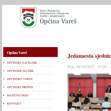
OPĆINSKI NAČELNIK
OPĆINSKE SLUŽBE
OPĆINSKO V
Općina Vareš
Jedanaesta sjedni
OPĆINSKI NAČELNIK
Pon, 30/10/2017 - 15:29 —
OPĆINSKE SLUŽBE
OPĆINSKO VIJEĆE
OPĆINSKI PROPISI
MATIČNI URED
KONTAKT