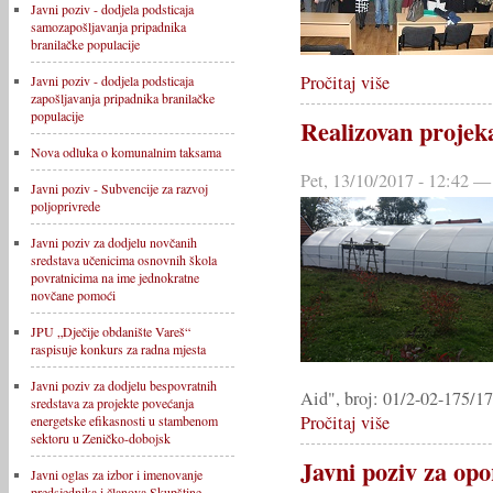
Javni poziv - dodjela podsticaja
samozapošljavanja pripadnika
branilačke populacije
Pročitaj više
Javni poziv - dodjela podsticaja
zapošljavanja pripadnika branilačke
populacije
Realizovan projek
Nova odluka o komunalnim taksama
Pet, 13/10/2017 - 12:42 —
Javni poziv - Subvencije za razvoj
poljoprivrede
Javni poziv za dodjelu novčanih
sredstava učenicima osnovnih škola
povratnicima na ime jednokratne
novčane pomoći
JPU „Dječije obdanište Vareš“
raspisuje konkurs za radna mjesta
Javni poziv za dodjelu bespovratnih
Aid", broj: 01/2-02-175/17
sredstava za projekte povećanja
Pročitaj više
energetske efikasnosti u stambenom
sektoru u Zeničko-dobojsk
Javni poziv za op
Javni oglas za izbor i imenovanje
predsjednika i članova Skupštine