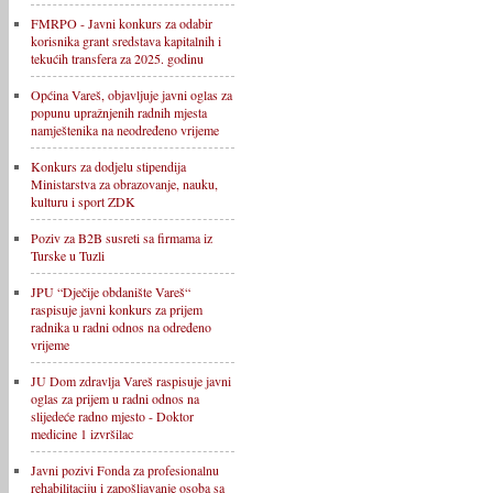
FMRPO - Javni konkurs za odabir
korisnika grant sredstava kapitalnih i
tekućih transfera za 2025. godinu
Općina Vareš, objavljuje javni oglas za
popunu upražnjenih radnih mjesta
namještenika na neodređeno vrijeme
Konkurs za dodjelu stipendija
Ministarstva za obrazovanje, nauku,
kulturu i sport ZDK
Poziv za B2B susreti sa firmama iz
Turske u Tuzli
JPU “Dječije obdanište Vareš“
raspisuje javni konkurs za prijem
radnika u radni odnos na određeno
vrijeme
JU Dom zdravlja Vareš raspisuje javni
oglas za prijem u radni odnos na
slijedeće radno mjesto - Doktor
medicine 1 izvršilac
Javni pozivi Fonda za profesionalnu
rehabilitaciju i zapošljavanje osoba sa