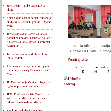
Javni poziv - "Niko bez osnovne
škole"
Spisak kandidata za dodjelu stipendije
studijske 2025/2026. godine - Općine
Vareš
Javna rasprava o Nacrtu Zakona o
porezu na imovinu, nasljeđe i poklon i
o Nacrtu Zakona o porezu na promet
humanitarnih organizacija
nekretnina
i Caritasa u Bosni i Herceg
Javna rasprava o nacrtu budžeta za
2026. godinu
Pročitaj više
Interni oglas za popunu upražnjenih
« prva
‹ prethodna
radnih mjesta namještenika u Općini
45
46
47
Vareš
JU Dom zdravlja Vareš raspisuje javni
oglas za prijem u radni odnos
JPU „Dječije obdanište Vareš“ - javni
konkurs za prijem radnika u radni
odnos na neodređeno vrijeme
Konkurs za dodjelu stipendija