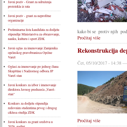
Javni poziv - Grant za udruženja
proistekla iz rata
Javni poziv - grant za neprofitne
organizacije
Preliminarna lista kandidata za dodjelu
kako bi se protiv njih po
stipendije Ministarstva za obrazovanje,
Pročitaj više
nauku, kulturu i sport ZDK
Rekonstrukcija de
Javni oglas za imenovanje Zamjenika
općinskog pravobranioca Općine
Vareš
Čet, 05/10/2017 - 14:38 —
Oglasi za imenovanje po jednog člana
Skupštine i Nadzornog odbora JP
Vareš stan
Javni konkurs za izbor i imenovanje
direktora Javnog preduzeća „Vareš-
stan“
Konkurs za dodjelu stipendija
redovnim studentima prvog i drugog
ciklusa studija ZDK
Pročitaj više
Javni konkurs za grant sredstva u
2026. godini