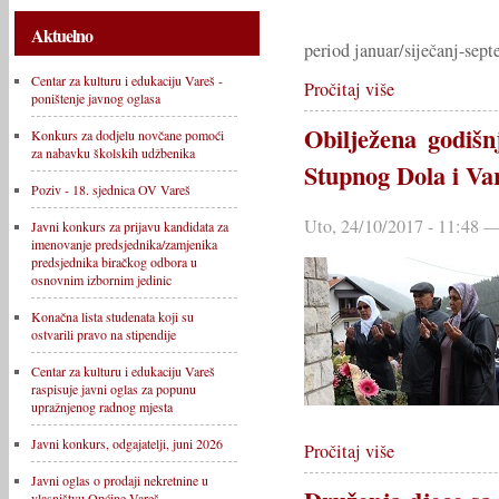
Aktuelno
period januar/siječanj-sep
Centar za kulturu i edukaciju Vareš -
Pročitaj više
poništenje javnog oglasa
Obilježena godiš
Konkurs za dodjelu novčane pomoći
za nabavku školskih udžbenika
Stupnog Dola i Va
Poziv - 18. sjednica OV Vareš
Uto, 24/10/2017 - 11:48
Javni konkurs za prijavu kandidata za
imenovanje predsjednika/zamjenika
predsjednika biračkog odbora u
osnovnim izbornim jedinic
Konačna lista studenata koji su
ostvarili pravo na stipendije
Centar za kulturu i edukaciju Vareš
raspisuje javni oglas za popunu
upražnjenog radnog mjesta
Javni konkurs, odgajatelji, juni 2026
Pročitaj više
Javni oglas o prodaji nekretnine u
vlasništvu Općine Vareš