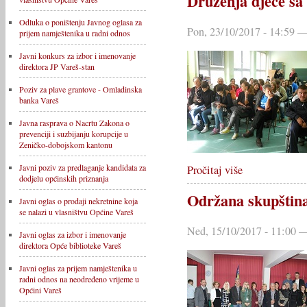
Druženja djece s
Odluka o poništenju Javnog oglasa za
Pon, 23/10/2017 - 14:59
prijem namještenika u radni odnos
Javni konkurs za izbor i imenovanje
direktora JP Vareš-stan
Poziv za plave grantove - Omladinska
banka Vareš
Javna rasprava o Nacrtu Zakona o
prevenciji i suzbijanju korupcije u
Zeničko-dobojskom kantonu
Javni poziv za predlaganje kandidata za
Pročitaj više
dodjelu općinskih priznanja
Održana skupštin
Javni oglas o prodaji nekretnine koja
se nalazi u vlasništvu Općine Vareš
Ned, 15/10/2017 - 11:00
Javni oglas za izbor i imenovanje
direktora Opće biblioteke Vareš
Javni oglas za prijem namještenika u
radni odnos na neodređeno vrijeme u
Općini Vareš