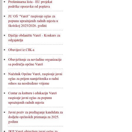
Preliminarna lista - EU projekat
podrške oporavku od poplava
JU OŠ “Vareš” raspisuje oglas za
popunu upražnjenih radnih mjesta u
školskoj 2025/2026. godini
Dječije obdanište Vareš - Konkurs za
odgajatelja
Obavijest iz CIK-a
Obavještenje za nevladine organizacije
sa područja općine Vareš
Načelnik Općine Vareš, raspisuje javni
oglas za prijem namještenika u radni
odnos na neodređeno vrijeme
Centar za kulturu i edukaciju Vareš
raspisuje javni oglas za popunu
upražnjenih radnih mjesta
Javni poziv za predlaganje kandidata za
dodjelu općinskih priznanja za 2025.
godinu
JKP Vareš objavljuje javni oglas za