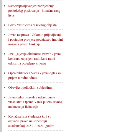
Samozapošljavanje/unaprijeđenje
postojećeg poslovanja - konačna rang
lista
Poziv vlasnicima ruševnog objekta
Javna rasprava - Zakon o prijavljivanju
i postupku provjere podataka o imovini
nosioca javnih funkcija
JPU „Dječije obdanište Vareš“ - javni
konkurs za prijem radnika u radni
odnos na određeno vrijeme
Opća biblioteka Vareš - javni oglas za
prijem u radni odnos
Obavijest političkim subjektima
Javni oglas o prodaji nekretnina u
vlasništvu Općine Vareš putem Javnog
nadmetanja-licitaticije
Konačna lista studenata koji su
ostvarili pravo na stipendiju u
akademskoj 2023. - 2024. godini