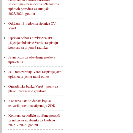
studentima - braniocima i članovima
njihovih porodica za studijsku
2025/2026. godinu
Održana 18. redovna sjednica OV
Vareš
Upravni odbor i direktorica JPU
„Dječije obdanište Vareš“ raspisuju
konkurs za prijem 4 radnika
Javni poziv za obavljanje poslova
upravitelja
JU Dom zdravlja Vareš raspisuje javni
oglas za prijem u radni odnos
Omladinska banka Vareš - poziv za
plave i narančaste grantove
Konačna lista studenata koji su
ostvarili pravo na stipendiju ZDK
Konkurs za dodjelu novčane pomoći
za nabavku udžbenika za školsku
2025. - 2026. godinu