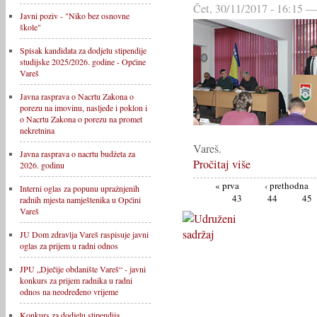
Čet, 30/11/2017 - 16:15 —
Javni poziv - "Niko bez osnovne
škole"
Spisak kandidata za dodjelu stipendije
studijske 2025/2026. godine - Općine
Vareš
Javna rasprava o Nacrtu Zakona o
porezu na imovinu, nasljeđe i poklon i
o Nacrtu Zakona o porezu na promet
nekretnina
Vareš.
Javna rasprava o nacrtu budžeta za
Pročitaj više
2026. godinu
« prva
‹ prethodna
Interni oglas za popunu upražnjenih
43
44
45
radnih mjesta namještenika u Općini
Vareš
JU Dom zdravlja Vareš raspisuje javni
oglas za prijem u radni odnos
JPU „Dječije obdanište Vareš“ - javni
konkurs za prijem radnika u radni
odnos na neodređeno vrijeme
Konkurs za dodjelu stipendija