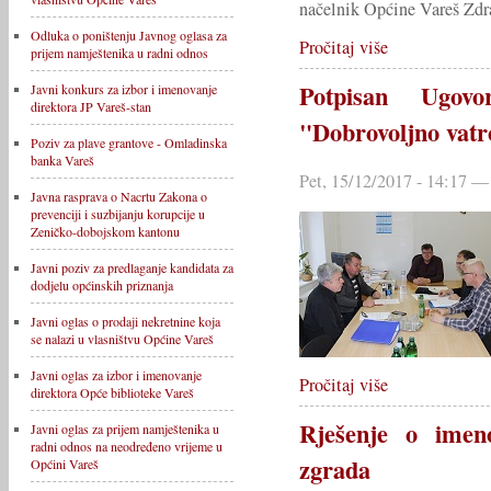
načelnik Općine Vareš Zdr
Odluka o poništenju Javnog oglasa za
Pročitaj više
prijem namještenika u radni odnos
Potpisan Ugov
Javni konkurs za izbor i imenovanje
direktora JP Vareš-stan
"Dobrovoljno vatr
Poziv za plave grantove - Omladinska
banka Vareš
Pet, 15/12/2017 - 14:17 
Javna rasprava o Nacrtu Zakona o
prevenciji i suzbijanju korupcije u
Zeničko-dobojskom kantonu
Javni poziv za predlaganje kandidata za
dodjelu općinskih priznanja
Javni oglas o prodaji nekretnine koja
se nalazi u vlasništvu Općine Vareš
Javni oglas za izbor i imenovanje
Pročitaj više
direktora Opće biblioteke Vareš
Rješenje o imeno
Javni oglas za prijem namještenika u
radni odnos na neodređeno vrijeme u
zgrada
Općini Vareš