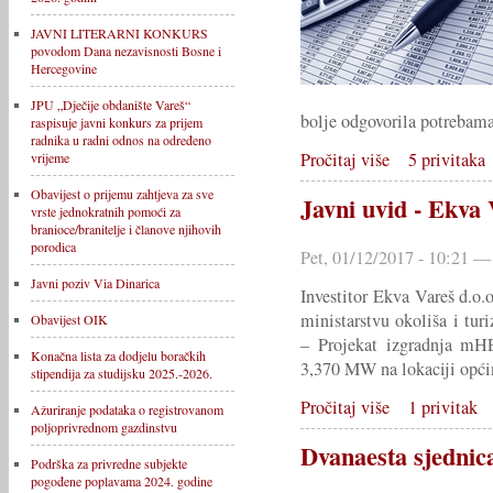
JAVNI LITERARNI KONKURS
povodom Dana nezavisnosti Bosne i
Hercegovine
JPU „Dječije obdanište Vareš“
bolje odgovorila potrebam
raspisuje javni konkurs za prijem
radnika u radni odnos na određeno
Pročitaj više
5 privitaka
vrijeme
Obavijest o prijemu zahtjeva za sve
Javni uvid - Ekva 
vrste jednokratnih pomoći za
branioce/branitelje i članove njihovih
porodica
Pet, 01/12/2017 - 10:21 —
Javni poziv Via Dinarica
Investitor Ekva Vareš d.o.
ministarstvu okoliša i tu
Obavijest OIK
– Projekat izgradnja mHE
Konačna lista za dodjelu boračkih
3,370 MW na lokaciji opći
stipendija za studijsku 2025.-2026.
Pročitaj više
1 privitak
Ažuriranje podataka o registrovanom
poljoprivrednom gazdinstvu
Dvanaesta sjedni
Podrška za privredne subjekte
pogođene poplavama 2024. godine