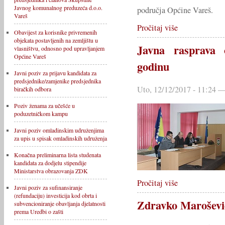
Javnog komunalnog preduzeća d.o.o.
područja Općine Vareš.
Vareš
Pročitaj više
Obavijest za korisnike privremenih
objekata postavljenih na zemljištu u
Javna rasprava 
vlasništvu, odnosno pod upravljanjem
Općine Vareš
godinu
Javni poziv za prijavu kandidata za
predsjednike/zamjenike predsjednika
Uto, 12/12/2017 - 11:24
biračkih odbora
Poziv ženama za učešće u
poduzetničkom kampu
Javni poziv omladinskim udruženjima
za upis u spisak omladinskih udruženja
Konačna preliminarna lista studenata
kandidata za dodjelu stipendije
Ministarstva obrazovanja ZDK
Pročitaj više
Javni poziv za sufinansiranje
(refundaciju) investicija kod obrta i
Zdravko Marošević
subvencioniranje obavljanja djelatnosti
prema Uredbi o zašti