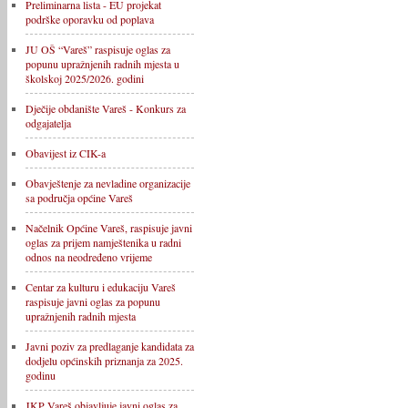
Preliminarna lista - EU projekat
podrške oporavku od poplava
JU OŠ “Vareš” raspisuje oglas za
popunu upražnjenih radnih mjesta u
školskoj 2025/2026. godini
Dječije obdanište Vareš - Konkurs za
odgajatelja
Obavijest iz CIK-a
Obavještenje za nevladine organizacije
sa područja općine Vareš
Načelnik Općine Vareš, raspisuje javni
oglas za prijem namještenika u radni
odnos na neodređeno vrijeme
Centar za kulturu i edukaciju Vareš
raspisuje javni oglas za popunu
upražnjenih radnih mjesta
Javni poziv za predlaganje kandidata za
dodjelu općinskih priznanja za 2025.
godinu
JKP Vareš objavljuje javni oglas za