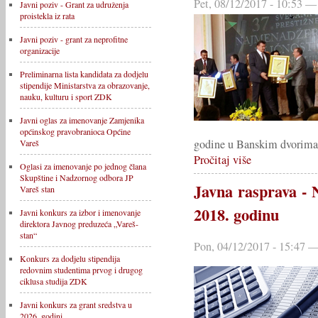
Pet, 08/12/2017 - 10:53 —
Javni poziv - Grant za udruženja
proistekla iz rata
Javni poziv - grant za neprofitne
organizacije
Preliminarna lista kandidata za dodjelu
stipendije Ministarstva za obrazovanje,
nauku, kulturu i sport ZDK
Javni oglas za imenovanje Zamjenika
općinskog pravobranioca Općine
godine u Banskim dvorima 
Vareš
Pročitaj više
Oglasi za imenovanje po jednog člana
Skupštine i Nadzornog odbora JP
Javna rasprava - 
Vareš stan
2018. godinu
Javni konkurs za izbor i imenovanje
direktora Javnog preduzeća „Vareš-
stan“
Pon, 04/12/2017 - 15:47 —
Konkurs za dodjelu stipendija
redovnim studentima prvog i drugog
ciklusa studija ZDK
Javni konkurs za grant sredstva u
2026. godini