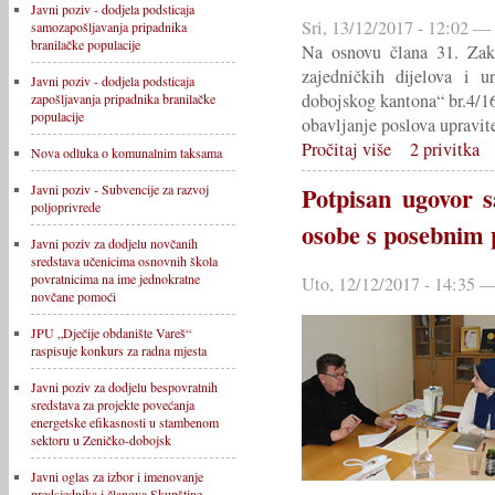
Javni poziv - dodjela podsticaja
Sri, 13/12/2017 - 12:02 —
samozapošljavanja pripadnika
branilačke populacije
Na osnovu člana 31. Zako
zajedničkih dijelova i u
Javni poziv - dodjela podsticaja
dobojskog kantona“ br.4/16)
zapošljavanja pripadnika branilačke
populacije
obavljanje poslova upravit
Pročitaj više
2 privitka
Nova odluka o komunalnim taksama
Javni poziv - Subvencije za razvoj
Potpisan ugovor 
poljoprivrede
osobe s posebnim
Javni poziv za dodjelu novčanih
sredstava učenicima osnovnih škola
povratnicima na ime jednokratne
Uto, 12/12/2017 - 14:35 —
novčane pomoći
JPU „Dječije obdanište Vareš“
raspisuje konkurs za radna mjesta
Javni poziv za dodjelu bespovratnih
sredstava za projekte povećanja
energetske efikasnosti u stambenom
sektoru u Zeničko-dobojsk
Javni oglas za izbor i imenovanje
predsjednika i članova Skupštine