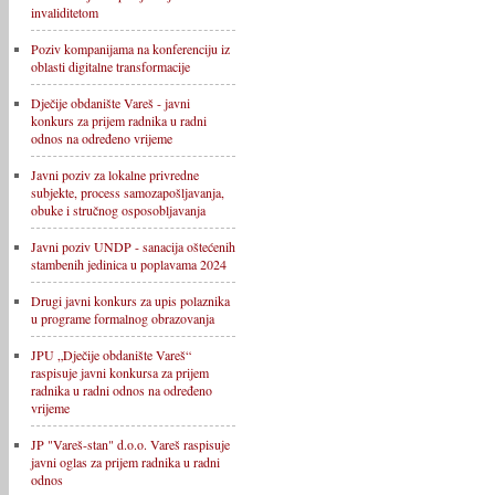
invaliditetom
Poziv kompanijama na konferenciju iz
oblasti digitalne transformacije
Dječije obdanište Vareš - javni
konkurs za prijem radnika u radni
odnos na određeno vrijeme
Javni poziv za lokalne privredne
subjekte, process samozapošljavanja,
obuke i stručnog osposobljavanja
Javni poziv UNDP - sanacija oštećenih
stambenih jedinica u poplavama 2024
Drugi javni konkurs za upis polaznika
u programe formalnog obrazovanja
JPU „Dječije obdanište Vareš“
raspisuje javni konkursa za prijem
radnika u radni odnos na određeno
vrijeme
JP "Vareš-stan" d.o.o. Vareš raspisuje
javni oglas za prijem radnika u radni
odnos