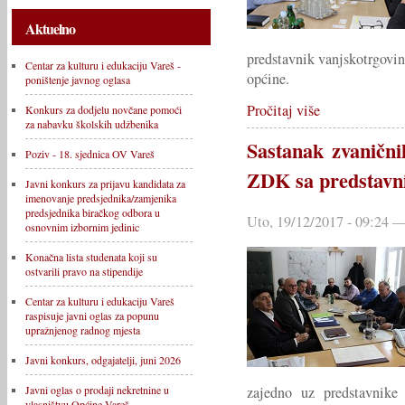
Aktuelno
predstavnik vanjskotrgovi
Centar za kulturu i edukaciju Vareš -
općine.
poništenje javnog oglasa
Pročitaj više
Konkurs za dodjelu novčane pomoći
za nabavku školskih udžbenika
Sastanak zvaničn
Poziv - 18. sjednica OV Vareš
ZDK sa predstavni
Javni konkurs za prijavu kandidata za
imenovanje predsjednika/zamjenika
predsjednika biračkog odbora u
Uto, 19/12/2017 - 09:24
osnovnim izbornim jedinic
Konačna lista studenata koji su
ostvarili pravo na stipendije
Centar za kulturu i edukaciju Vareš
raspisuje javni oglas za popunu
upražnjenog radnog mjesta
Javni konkurs, odgajatelji, juni 2026
zajedno uz predstavnike 
Javni oglas o prodaji nekretnine u
vlasništvu Općine Vareš