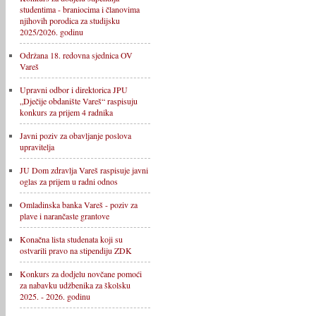
studentima - braniocima i članovima
njihovih porodica za studijsku
2025/2026. godinu
Održana 18. redovna sjednica OV
Vareš
Upravni odbor i direktorica JPU
„Dječije obdanište Vareš“ raspisuju
konkurs za prijem 4 radnika
Javni poziv za obavljanje poslova
upravitelja
JU Dom zdravlja Vareš raspisuje javni
oglas za prijem u radni odnos
Omladinska banka Vareš - poziv za
plave i narančaste grantove
Konačna lista studenata koji su
ostvarili pravo na stipendiju ZDK
Konkurs za dodjelu novčane pomoći
za nabavku udžbenika za školsku
2025. - 2026. godinu