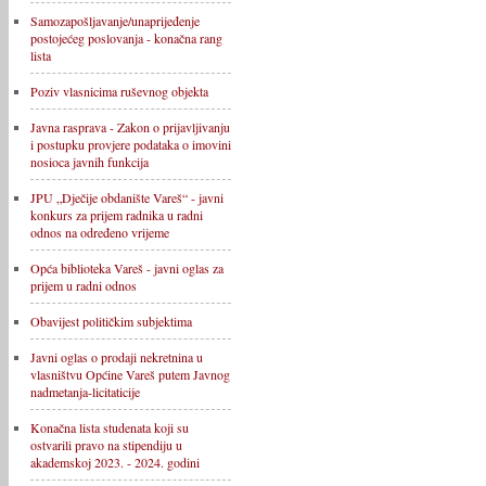
Samozapošljavanje/unaprijeđenje
postojećeg poslovanja - konačna rang
lista
Poziv vlasnicima ruševnog objekta
Javna rasprava - Zakon o prijavljivanju
i postupku provjere podataka o imovini
nosioca javnih funkcija
JPU „Dječije obdanište Vareš“ - javni
konkurs za prijem radnika u radni
odnos na određeno vrijeme
Opća biblioteka Vareš - javni oglas za
prijem u radni odnos
Obavijest političkim subjektima
Javni oglas o prodaji nekretnina u
vlasništvu Općine Vareš putem Javnog
nadmetanja-licitaticije
Konačna lista studenata koji su
ostvarili pravo na stipendiju u
akademskoj 2023. - 2024. godini