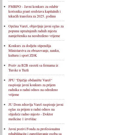
FMRPO - Javni konkurs za odabir
korisnika grant sredstava kapitalnih i
tekućih transfera za 2025. godinu
Općina Vareš, objavljuje javni oglas za
popunu upražnjenih radnih mjesta
namještenika na neodređeno vrijeme
Konkurs za dodjelu stipendija
Ministarstva za obrazovanje, nauku,
kulturu i sport ZDK
Poziv za B2B susreti sa firmama iz
Turske u Tuzli
JPU “Dječije obdanište Vareš“
raspisuje javni konkurs za prijem
radnika u radni odnos na određeno
vrijeme
JU Dom zdravlja Vareš raspisuje javni
oglas za prijem u radni odnos na
slijedeće radno mjesto - Doktor
medicine 1 izvršilac
Javni pozivi Fonda za profesionalnu
rehabilitaciju i zapošljavanje osoba sa