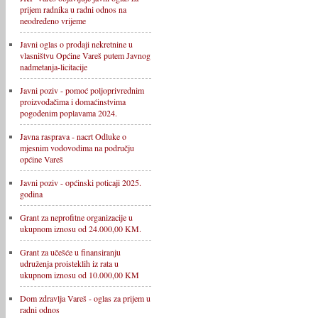
prijem radnika u radni odnos na
neodređeno vrijeme
Javni oglas o prodaji nekretnine u
vlasništvu Općine Vareš putem Javnog
nadmetanja-licitacije
Javni poziv - pomoć poljoprivrednim
proizvođačima i domaćinstvima
pogođenim poplavama 2024.
Javna rasprava - nacrt Odluke o
mjesnim vodovodima na području
općine Vareš
Javni poziv - općinski poticaji 2025.
godina
Grant za neprofitne organizacije u
ukupnom iznosu od 24.000,00 KM.
Grant za učešće u finansiranju
udruženja proisteklih iz rata u
ukupnom iznosu od 10.000,00 KM
Dom zdravlja Vareš - oglas za prijem u
radni odnos