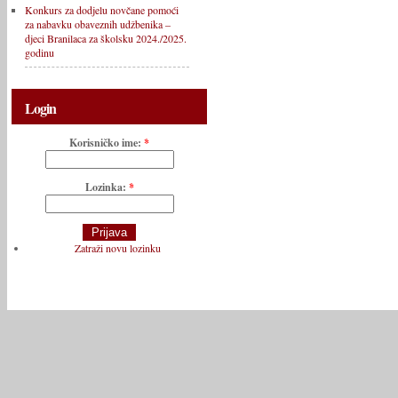
Konkurs za dodjelu novčane pomoći
za nabavku obaveznih udžbenika –
djeci Branilaca za školsku 2024./2025.
godinu
Login
Korisničko ime:
*
Lozinka:
*
Zatraži novu lozinku