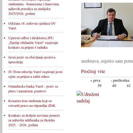
studentima - braniocima i članovima
njihovih porodica za studijsku
2025/2026. godinu
Održana 18. redovna sjednica OV
Vareš
Upravni odbor i direktorica JPU
„Dječije obdanište Vareš“ raspisuju
konkurs za prijem 4 radnika
Javni poziv za obavljanje poslova
sredstava, osjetio sam potr
upravitelja
Pročitaj više
JU Dom zdravlja Vareš raspisuje javni
oglas za prijem u radni odnos
« prva
‹ prethodna
39
40
41
Omladinska banka Vareš - poziv za
plave i narančaste grantove
Konačna lista studenata koji su
ostvarili pravo na stipendiju ZDK
Konkurs za dodjelu novčane pomoći
za nabavku udžbenika za školsku
2025. - 2026. godinu