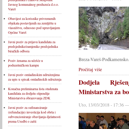
Javnog komunalnog preduzeća d.o.o.
Vareš
Obavijest za korisnike privremenih
objekata postavljenih na zemljištu u
vlasništvu, odnosno pod upravljanjem
Općine Vareš
Javni poziv za prijavu kandidata za
predsjednike/zamjenike predsjednika
biračkih odbora
Breza-Vareš-Podkamensko
Poziv ženama za učešće u
poduzetničkom kampu
Pročitaj više
Javni poziv omladinskim udruženjima
za upis u spisak omladinskih udruženja
Dodjela Rješen
Konačna preliminarna lista studenata
Ministarstva za b
kandidata za dodjelu stipendije
Ministarstva obrazovanja ZDK
Uto, 13/03/2018 - 17:36
Javni poziv za sufinansiranje
(refundaciju) investicija kod obrta i
subvencioniranje obavljanja djelatnosti
prema Uredbi o zašti