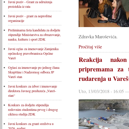
Javni poziv - Grant za udruženja
proistekla iz rata
Javni poziv - grant za neprofitne
organizacije
Preliminarna lista kandidata za dodjelu
stipendije Ministarstva za obrazovanje,
Zdravka Maroševića.
nauku, kulturu i sport ZDK
Pročitaj više
Javni oglas za imenovanje Zamjenika
općinskog pravobranioca Općine
Reakcija nakon
Vareš
pripremama za t
Oglasi za imenovanje po jednog člana
Skupštine i Nadzornog odbora JP
rudarenja u Vareš
Vareš stan
Javni konkurs za izbor i imenovanje
Uto, 13/03/2018 - 16:05
direktora Javnog preduzeća „Vareš-
stan“
Konkurs za dodjelu stipendija
redovnim studentima prvog i drugog
ciklusa studija ZDK
Javni konkurs za grant sredstva u
2026. godini