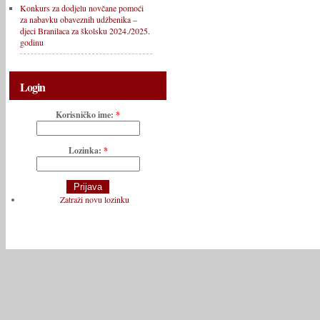
Konkurs za dodjelu novčane pomoći
za nabavku obaveznih udžbenika –
djeci Branilaca za školsku 2024./2025.
godinu
Login
Korisničko ime:
*
Lozinka:
*
Zatraži novu lozinku