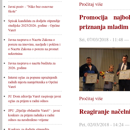
Pročitaj više
Javni poziv - "Niko bez osnovne
škole"
Promocija najbo
Spisak kandidata za dodjelu stipendije
priznanja mladim 
studijske 2025/2026. godine - Općine
Vareš
Sri, 07/03/2018 - 11:48 
Javna rasprava o Nacrtu Zakona o
porezu na imovinu, nasljeđe i poklon i
o Nacrtu Zakona o porezu na promet
nekretnina
Javna rasprava o nacrtu budžeta za
2026. godinu
Interni oglas za popunu upražnjenih
radnih mjesta namještenika u Općini
Vareš
JU Dom zdravlja Vareš raspisuje javni
Pročitaj više
oglas za prijem u radni odnos
Reagiranje načelni
JPU „Dječije obdanište Vareš“ - javni
konkurs za prijem radnika u radni
odnos na neodređeno vrijeme
Pet, 02/03/2018 - 14:24 —
Konkurs za dodjelu stipendija