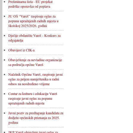
Preliminarna lista - EU projekat
podrške oporavku od poplava
JU OŠ “Vareš” raspisuje oglas za
popunu upražnjenih radnih mjesta u
školskoj 2025/2026. godini
Dječije obdanište Vareš - Konkurs za
odgajatelja
Obavijest iz CIK-a
Obavještenje za nevladine organizacije
sa područja općine Vareš
Načelnik Općine Vareš, raspisuje javni
oglas za prijem namještenika u radni
odnos na neodređeno vrijeme
Centar za kulturu i edukaciju Vareš
raspisuje javni oglas za popunu
upražnjenih radnih mjesta
Javni poziv za predlaganje kandidata za
dodjelu općinskih priznanja za 2025.
godinu
JKP Vareš objavljuje javni oglas za