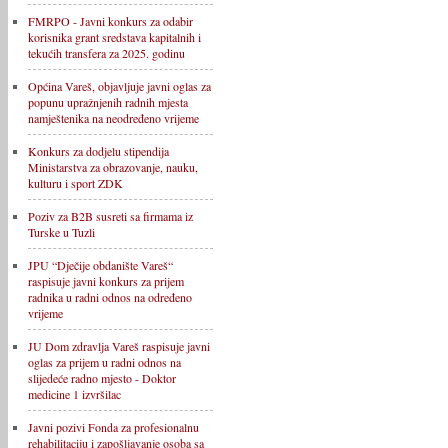
FMRPO - Javni konkurs za odabir
korisnika grant sredstava kapitalnih i
tekućih transfera za 2025. godinu
Općina Vareš, objavljuje javni oglas za
popunu upražnjenih radnih mjesta
namještenika na neodređeno vrijeme
Konkurs za dodjelu stipendija
Ministarstva za obrazovanje, nauku,
kulturu i sport ZDK
Poziv za B2B susreti sa firmama iz
Turske u Tuzli
JPU “Dječije obdanište Vareš“
raspisuje javni konkurs za prijem
radnika u radni odnos na određeno
vrijeme
JU Dom zdravlja Vareš raspisuje javni
oglas za prijem u radni odnos na
slijedeće radno mjesto - Doktor
medicine 1 izvršilac
Javni pozivi Fonda za profesionalnu
rehabilitaciju i zapošljavanje osoba sa