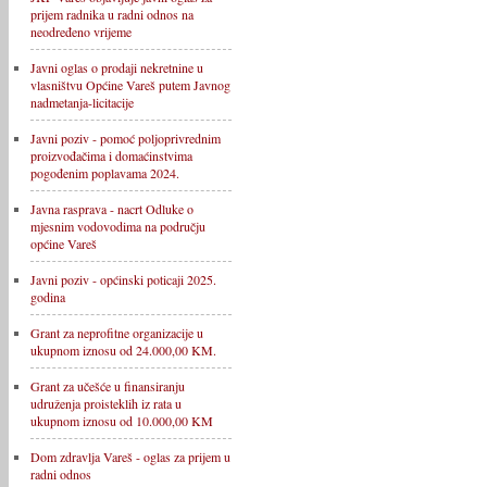
prijem radnika u radni odnos na
neodređeno vrijeme
Javni oglas o prodaji nekretnine u
vlasništvu Općine Vareš putem Javnog
nadmetanja-licitacije
Javni poziv - pomoć poljoprivrednim
proizvođačima i domaćinstvima
pogođenim poplavama 2024.
Javna rasprava - nacrt Odluke o
mjesnim vodovodima na području
općine Vareš
Javni poziv - općinski poticaji 2025.
godina
Grant za neprofitne organizacije u
ukupnom iznosu od 24.000,00 KM.
Grant za učešće u finansiranju
udruženja proisteklih iz rata u
ukupnom iznosu od 10.000,00 KM
Dom zdravlja Vareš - oglas za prijem u
radni odnos