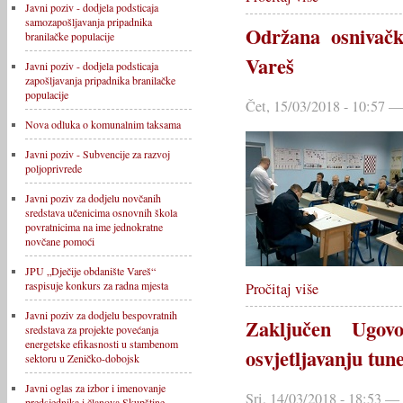
Javni poziv - dodjela podsticaja
samozapošljavanja pripadnika
Održana osnivačk
branilačke populacije
Vareš
Javni poziv - dodjela podsticaja
zapošljavanja pripadnika branilačke
populacije
Čet, 15/03/2018 - 10:57
Nova odluka o komunalnim taksama
Javni poziv - Subvencije za razvoj
poljoprivrede
Javni poziv za dodjelu novčanih
sredstava učenicima osnovnih škola
povratnicima na ime jednokratne
novčane pomoći
JPU „Dječije obdanište Vareš“
raspisuje konkurs za radna mjesta
Pročitaj više
Javni poziv za dodjelu bespovratnih
Zaključen Ugov
sredstava za projekte povećanja
energetske efikasnosti u stambenom
osvjetljavanju tun
sektoru u Zeničko-dobojsk
Javni oglas za izbor i imenovanje
Sri, 14/03/2018 - 18:53 
predsjednika i članova Skupštine