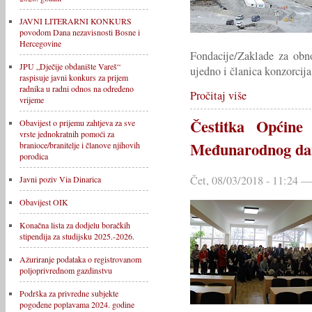
JAVNI LITERARNI KONKURS
povodom Dana nezavisnosti Bosne i
Hercegovine
Fondacije/Zaklade za obno
JPU „Dječije obdanište Vareš“
ujedno i članica konzorcija
raspisuje javni konkurs za prijem
radnika u radni odnos na određeno
Pročitaj više
vrijeme
Čestitka Općine
Obavijest o prijemu zahtjeva za sve
vrste jednokratnih pomoći za
Međunarodnog da
branioce/branitelje i članove njihovih
porodica
Čet, 08/03/2018 - 11:24
Javni poziv Via Dinarica
Obavijest OIK
Konačna lista za dodjelu boračkih
stipendija za studijsku 2025.-2026.
Ažuriranje podataka o registrovanom
poljoprivrednom gazdinstvu
Podrška za privredne subjekte
pogođene poplavama 2024. godine