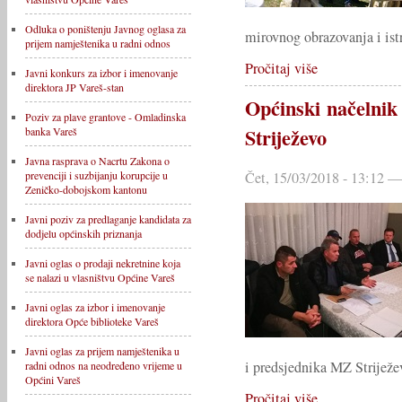
Odluka o poništenju Javnog oglasa za
mirovnog obrazovanja i istr
prijem namještenika u radni odnos
Pročitaj više
Javni konkurs za izbor i imenovanje
direktora JP Vareš-stan
Općinski načelni
Poziv za plave grantove - Omladinska
Striježevo
banka Vareš
Javna rasprava o Nacrtu Zakona o
Čet, 15/03/2018 - 13:12
prevenciji i suzbijanju korupcije u
Zeničko-dobojskom kantonu
Javni poziv za predlaganje kandidata za
dodjelu općinskih priznanja
Javni oglas o prodaji nekretnine koja
se nalazi u vlasništvu Općine Vareš
Javni oglas za izbor i imenovanje
direktora Opće biblioteke Vareš
Javni oglas za prijem namještenika u
i predsjednika MZ Strijež
radni odnos na neodređeno vrijeme u
Općini Vareš
Pročitaj više