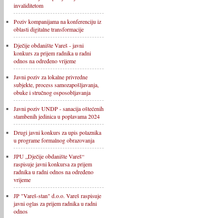
invaliditetom
Poziv kompanijama na konferenciju iz
oblasti digitalne transformacije
Dječije obdanište Vareš - javni
konkurs za prijem radnika u radni
odnos na određeno vrijeme
Javni poziv za lokalne privredne
subjekte, process samozapošljavanja,
obuke i stručnog osposobljavanja
Javni poziv UNDP - sanacija oštećenih
stambenih jedinica u poplavama 2024
Drugi javni konkurs za upis polaznika
u programe formalnog obrazovanja
JPU „Dječije obdanište Vareš“
raspisuje javni konkursa za prijem
radnika u radni odnos na određeno
vrijeme
JP "Vareš-stan" d.o.o. Vareš raspisuje
javni oglas za prijem radnika u radni
odnos