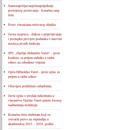
Samozapošljavanje/unaprijeđenje
postojećeg poslovanja - konačna rang
lista
Poziv vlasnicima ruševnog objekta
Javna rasprava - Zakon o prijavljivanju
i postupku provjere podataka o imovini
nosioca javnih funkcija
JPU „Dječije obdanište Vareš“ - javni
konkurs za prijem radnika u radni
odnos na određeno vrijeme
Opća biblioteka Vareš - javni oglas za
prijem u radni odnos
Obavijest političkim subjektima
Javni oglas o prodaji nekretnina u
vlasništvu Općine Vareš putem Javnog
nadmetanja-licitaticije
Konačna lista studenata koji su
ostvarili pravo na stipendiju u
akademskoj 2023. - 2024. godini