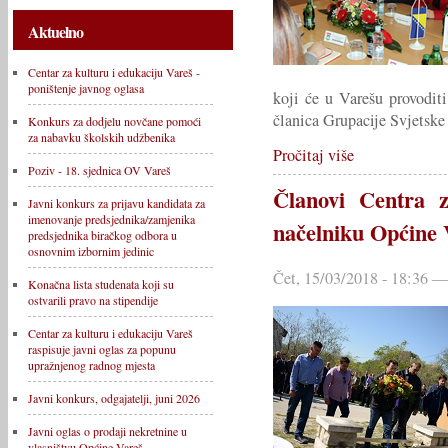
Aktuelno
Centar za kulturu i edukaciju Vareš -
poništenje javnog oglasa
koji će u Varešu provodit
članica Grupacije Svjetske
Konkurs za dodjelu novčane pomoći
za nabavku školskih udžbenika
Pročitaj više
Poziv - 18. sjednica OV Vareš
Članovi Centra z
Javni konkurs za prijavu kandidata za
imenovanje predsjednika/zamjenika
načelniku Općine 
predsjednika biračkog odbora u
osnovnim izbornim jedinic
Čet, 15/03/2018 - 18:36
Konačna lista studenata koji su
ostvarili pravo na stipendije
Centar za kulturu i edukaciju Vareš
raspisuje javni oglas za popunu
upražnjenog radnog mjesta
Javni konkurs, odgajatelji, juni 2026
Javni oglas o prodaji nekretnine u
vlasništvu Općine Vareš