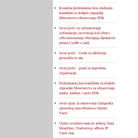
Konačna preliminarna lista studenata
kandidata za dodjelu stipendije
Ministarstva obrazovanja ZDK
Javni poziv za sufinansiranje
(refundaciju) investicija kod obrta i
subvencioniranje obavljanja djelatnosti
prema Uredbi o zašti
Javni poziv - Grant za udruženja
proistekla iz rata
Javni poziv - grant za neprofitne
organizacije
Preliminarna lista kandidata za dodjelu
stipendije Ministarstva za obrazovanje,
nauku, kulturu i sport ZDK
Javni oglas za imenovanje Zamjenika
općinskog pravobranioca Općine
Vareš
Oglasi za imenovanje po jednog člana
Skupštine i Nadzornog odbora JP
Vareš stan