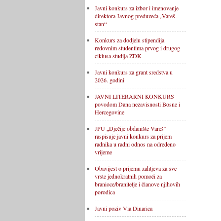
Javni konkurs za izbor i imenovanje
direktora Javnog preduzeća „Vareš-
stan“
Konkurs za dodjelu stipendija
redovnim studentima prvog i drugog
ciklusa studija ZDK
Javni konkurs za grant sredstva u
2026. godini
JAVNI LITERARNI KONKURS
povodom Dana nezavisnosti Bosne i
Hercegovine
JPU „Dječije obdanište Vareš“
raspisuje javni konkurs za prijem
radnika u radni odnos na određeno
vrijeme
Obavijest o prijemu zahtjeva za sve
vrste jednokratnih pomoći za
branioce/branitelje i članove njihovih
porodica
Javni poziv Via Dinarica