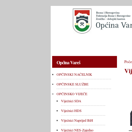
OPĆINSKI NAČELNIK
OPĆINSKE 
Općina Vareš
Poče
Vi
OPĆINSKI NAČELNIK
OPĆINSKE SLUŽBE
OPĆINSKO VIJEĆE
Vijećnici SDA
Vijećnici HDS
Vijećnici Naprijed BiH
Vijećnici NES-Zajedno