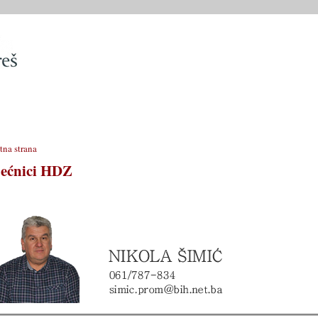
SLUŽBE
OPĆINSKO VIJEĆE
OPĆINSKI PROPISI
MATIČN
tna strana
jećnici HDZ