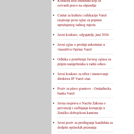
Konačna lista studenata koji su
ostvarili pravo na stipendije
Centar za kulturu i edukaciju Vareš
raspisuje javni oglas za popunu
upražnjenog radnog mjesta
Javni konkurs, odgajatelji, juni 2026
Javni oglas o prodaji nekretnine u
vlasništvu Općine Vareš
Odluka o poništenju Javnog oglasa za
prijem namještenika u radni odnos
Javni konkurs za izbor i imenovanje
direktora JP Vareš-stan
Poziv za plave grantove - Omladinska
banka Vareš
Javna rasprava o Nacrtu Zakona o
prevenciji i suzbijanju korupcije u
Zeničko-dobojskom kantonu
Javni poziv za predlaganje kandidata za
dodjelu općinskih priznanja