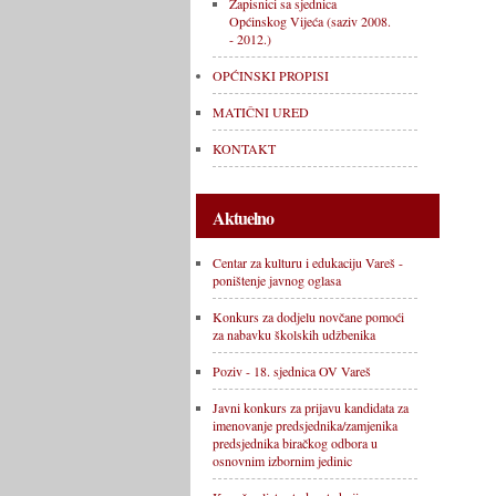
Zapisnici sa sjednica
Općinskog Vijeća (saziv 2008.
- 2012.)
OPĆINSKI PROPISI
MATIČNI URED
KONTAKT
Aktuelno
Centar za kulturu i edukaciju Vareš -
poništenje javnog oglasa
Konkurs za dodjelu novčane pomoći
za nabavku školskih udžbenika
Poziv - 18. sjednica OV Vareš
Javni konkurs za prijavu kandidata za
imenovanje predsjednika/zamjenika
predsjednika biračkog odbora u
osnovnim izbornim jedinic