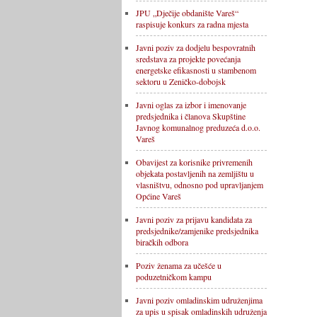
JPU „Dječije obdanište Vareš“
raspisuje konkurs za radna mjesta
Javni poziv za dodjelu bespovratnih
sredstava za projekte povećanja
energetske efikasnosti u stambenom
sektoru u Zeničko-dobojsk
Javni oglas za izbor i imenovanje
predsjednika i članova Skupštine
Javnog komunalnog preduzeća d.o.o.
Vareš
Obavijest za korisnike privremenih
objekata postavljenih na zemljištu u
vlasništvu, odnosno pod upravljanjem
Općine Vareš
Javni poziv za prijavu kandidata za
predsjednike/zamjenike predsjednika
biračkih odbora
Poziv ženama za učešće u
poduzetničkom kampu
Javni poziv omladinskim udruženjima
za upis u spisak omladinskih udruženja