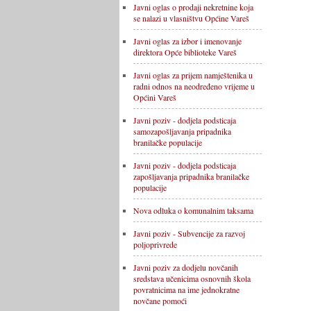
Javni oglas o prodaji nekretnine koja
se nalazi u vlasništvu Općine Vareš
Javni oglas za izbor i imenovanje
direktora Opće biblioteke Vareš
Javni oglas za prijem namještenika u
radni odnos na neodređeno vrijeme u
Općini Vareš
Javni poziv - dodjela podsticaja
samozapošljavanja pripadnika
branilačke populacije
Javni poziv - dodjela podsticaja
zapošljavanja pripadnika branilačke
populacije
Nova odluka o komunalnim taksama
Javni poziv - Subvencije za razvoj
poljoprivrede
Javni poziv za dodjelu novčanih
sredstava učenicima osnovnih škola
povratnicima na ime jednokratne
novčane pomoći