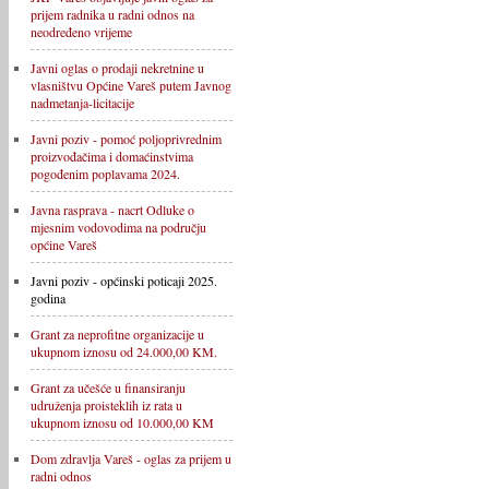
prijem radnika u radni odnos na
neodređeno vrijeme
Javni oglas o prodaji nekretnine u
vlasništvu Općine Vareš putem Javnog
nadmetanja-licitacije
Javni poziv - pomoć poljoprivrednim
proizvođačima i domaćinstvima
pogođenim poplavama 2024.
Javna rasprava - nacrt Odluke o
mjesnim vodovodima na području
općine Vareš
Javni poziv - općinski poticaji 2025.
godina
Grant za neprofitne organizacije u
ukupnom iznosu od 24.000,00 KM.
Grant za učešće u finansiranju
udruženja proisteklih iz rata u
ukupnom iznosu od 10.000,00 KM
Dom zdravlja Vareš - oglas za prijem u
radni odnos