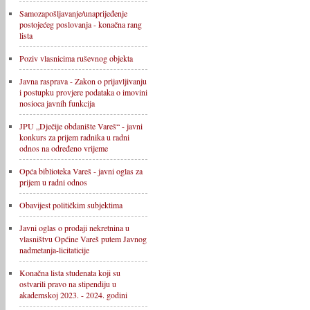
Samozapošljavanje/unaprijeđenje
postojećeg poslovanja - konačna rang
lista
Poziv vlasnicima ruševnog objekta
Javna rasprava - Zakon o prijavljivanju
i postupku provjere podataka o imovini
nosioca javnih funkcija
JPU „Dječije obdanište Vareš“ - javni
konkurs za prijem radnika u radni
odnos na određeno vrijeme
Opća biblioteka Vareš - javni oglas za
prijem u radni odnos
Obavijest političkim subjektima
Javni oglas o prodaji nekretnina u
vlasništvu Općine Vareš putem Javnog
nadmetanja-licitaticije
Konačna lista studenata koji su
ostvarili pravo na stipendiju u
akademskoj 2023. - 2024. godini