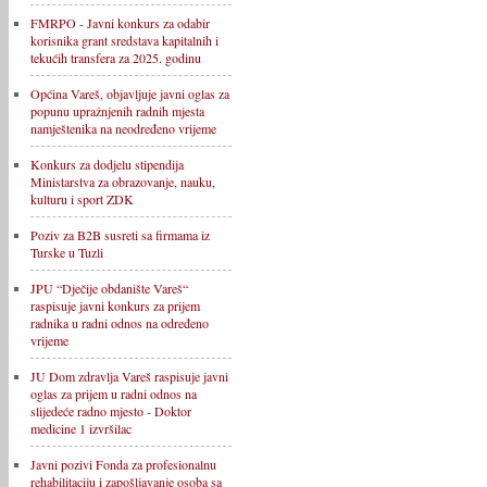
FMRPO - Javni konkurs za odabir
korisnika grant sredstava kapitalnih i
tekućih transfera za 2025. godinu
Općina Vareš, objavljuje javni oglas za
popunu upražnjenih radnih mjesta
namještenika na neodređeno vrijeme
Konkurs za dodjelu stipendija
Ministarstva za obrazovanje, nauku,
kulturu i sport ZDK
Poziv za B2B susreti sa firmama iz
Turske u Tuzli
JPU “Dječije obdanište Vareš“
raspisuje javni konkurs za prijem
radnika u radni odnos na određeno
vrijeme
JU Dom zdravlja Vareš raspisuje javni
oglas za prijem u radni odnos na
slijedeće radno mjesto - Doktor
medicine 1 izvršilac
Javni pozivi Fonda za profesionalnu
rehabilitaciju i zapošljavanje osoba sa