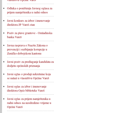
Odluka o poništenju Javnog oglasa za
prijem namještenika u radni odnos
Javni konkurs za izbor i imenovanje
direktora JP Vareš-stan
Poziv za plave grantove - Omladinska
banka Vareš
Javna rasprava o Nacrtu Zakona o
prevenciji i suzbijanju korupcije u
Zeničko-dobojskom kantonu
Javni poziv za predlaganje kandidata za
dodjelu općinskih priznanja
Javni oglas o prodaji nekretnine koja
se nalazi u vlasništvu Općine Vareš
Javni oglas za izbor i imenovanje
direktora Opće biblioteke Vareš
Javni oglas za prijem namještenika u
radni odnos na neodređeno vrijeme u
Općini Vareš