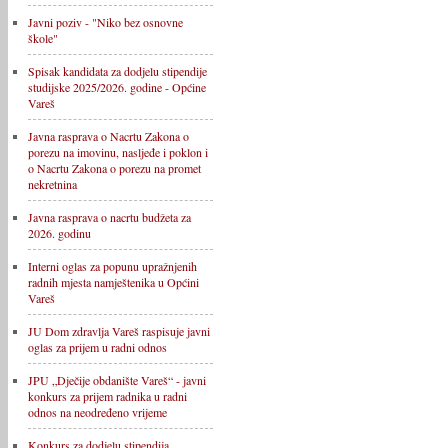
Javni poziv - "Niko bez osnovne
škole"
Spisak kandidata za dodjelu stipendije
studijske 2025/2026. godine - Općine
Vareš
Javna rasprava o Nacrtu Zakona o
porezu na imovinu, nasljeđe i poklon i
o Nacrtu Zakona o porezu na promet
nekretnina
Javna rasprava o nacrtu budžeta za
2026. godinu
Interni oglas za popunu upražnjenih
radnih mjesta namještenika u Općini
Vareš
JU Dom zdravlja Vareš raspisuje javni
oglas za prijem u radni odnos
JPU „Dječije obdanište Vareš“ - javni
konkurs za prijem radnika u radni
odnos na neodređeno vrijeme
Konkurs za dodjelu stipendija