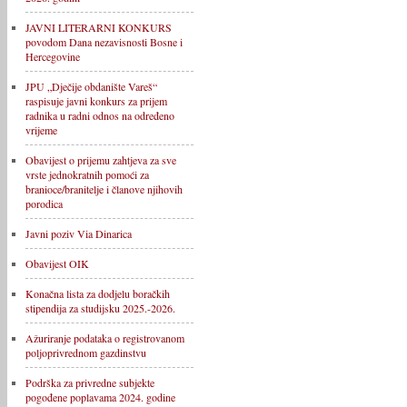
JAVNI LITERARNI KONKURS
povodom Dana nezavisnosti Bosne i
Hercegovine
JPU „Dječije obdanište Vareš“
raspisuje javni konkurs za prijem
radnika u radni odnos na određeno
vrijeme
Obavijest o prijemu zahtjeva za sve
vrste jednokratnih pomoći za
branioce/branitelje i članove njihovih
porodica
Javni poziv Via Dinarica
Obavijest OIK
Konačna lista za dodjelu boračkih
stipendija za studijsku 2025.-2026.
Ažuriranje podataka o registrovanom
poljoprivrednom gazdinstvu
Podrška za privredne subjekte
pogođene poplavama 2024. godine