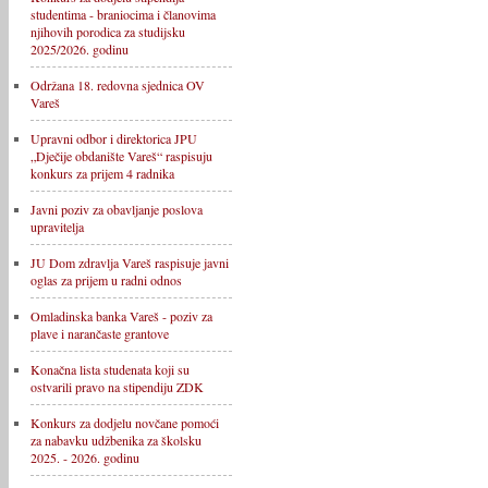
studentima - braniocima i članovima
njihovih porodica za studijsku
2025/2026. godinu
Održana 18. redovna sjednica OV
Vareš
Upravni odbor i direktorica JPU
„Dječije obdanište Vareš“ raspisuju
konkurs za prijem 4 radnika
Javni poziv za obavljanje poslova
upravitelja
JU Dom zdravlja Vareš raspisuje javni
oglas za prijem u radni odnos
Omladinska banka Vareš - poziv za
plave i narančaste grantove
Konačna lista studenata koji su
ostvarili pravo na stipendiju ZDK
Konkurs za dodjelu novčane pomoći
za nabavku udžbenika za školsku
2025. - 2026. godinu