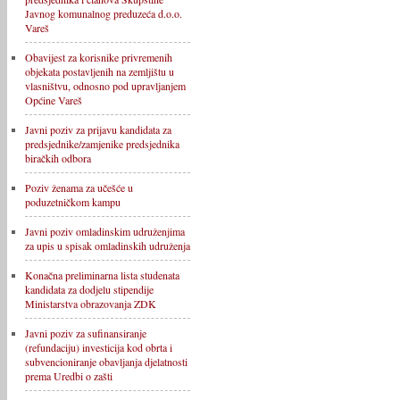
Javnog komunalnog preduzeća d.o.o.
Vareš
Obavijest za korisnike privremenih
objekata postavljenih na zemljištu u
vlasništvu, odnosno pod upravljanjem
Općine Vareš
Javni poziv za prijavu kandidata za
predsjednike/zamjenike predsjednika
biračkih odbora
Poziv ženama za učešće u
poduzetničkom kampu
Javni poziv omladinskim udruženjima
za upis u spisak omladinskih udruženja
Konačna preliminarna lista studenata
kandidata za dodjelu stipendije
Ministarstva obrazovanja ZDK
Javni poziv za sufinansiranje
(refundaciju) investicija kod obrta i
subvencioniranje obavljanja djelatnosti
prema Uredbi o zašti