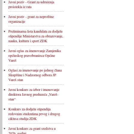
Javni poziv - Grant za udruženja
proistekla iz rata
Javni poziv - grant za neprofitne
organizacije
Preliminarna lista kandidata za dodjelu
stipendije Ministarstva za obrazovanje,
nauku, kulturu i sport ZDK
Javni oglas za imenovanje Zamjenika
općinskog pravobranioca Općine
Vareš
Oglasi za imenovanje po jednog člana
Skupštine i Nadzornog odbora JP
Vareš stan
Javni konkurs za izbor i imenovanje
direktora Javnog preduzeća „Vareš-
stan“
Konkurs za dodjelu stipendija
redovnim studentima prvog i drugog
ciklusa studija ZDK
Javni konkurs za grant sredstva u
2026. godini