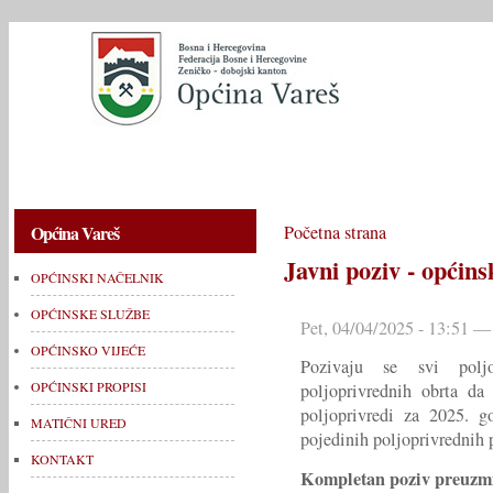
OPĆINSKI NAČELNIK
OPĆINSKE SLUŽBE
OPĆINSKO V
Općina Vareš
Početna strana
Javni poziv - općins
OPĆINSKI NAČELNIK
OPĆINSKE SLUŽBE
Pet, 04/04/2025 - 13:51 —
OPĆINSKO VIJEĆE
Pozivaju se svi poljo
OPĆINSKI PROPISI
poljoprivrednih obrta da
poljoprivredi za 2025. 
MATIČNI URED
pojedinih poljoprivrednih p
KONTAKT
Kompletan poziv preuzmi