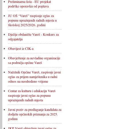
Preliminarna lista - EU projekat
podrške oporavku od poplava
JU OŠ “Vareš” raspisuje oglas za
popunu upražnjenih radnih mjesta u
školskoj 2025/2026. godini
Dječije obdanište Vareš - Konkurs za
odgajatelja
Obavijest iz CIK-a
Obavještenje za nevladine organizacije
sa područja općine Vareš
Načelnik Općine Vareš, raspisuje javni
oglas za prijem namještenika u radni
odnos na neodređeno vrijeme
Centar za kulturu i edukaciju Vareš
raspisuje javni oglas za popunu
upražnjenih radnih mjesta
Javni poziv za predlaganje kandidata za
dodjelu općinskih priznanja za 2025.
godinu
JKP Vareš objavljuje javni oglas za