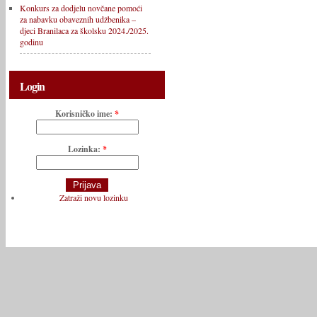
Konkurs za dodjelu novčane pomoći
za nabavku obaveznih udžbenika –
djeci Branilaca za školsku 2024./2025.
godinu
Login
Korisničko ime:
*
Lozinka:
*
Zatraži novu lozinku