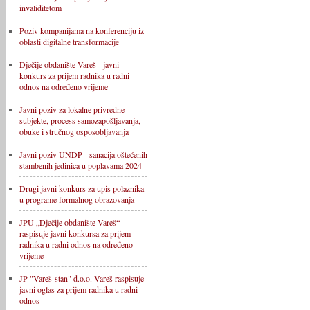
invaliditetom
Poziv kompanijama na konferenciju iz
oblasti digitalne transformacije
Dječije obdanište Vareš - javni
konkurs za prijem radnika u radni
odnos na određeno vrijeme
Javni poziv za lokalne privredne
subjekte, process samozapošljavanja,
obuke i stručnog osposobljavanja
Javni poziv UNDP - sanacija oštećenih
stambenih jedinica u poplavama 2024
Drugi javni konkurs za upis polaznika
u programe formalnog obrazovanja
JPU „Dječije obdanište Vareš“
raspisuje javni konkursa za prijem
radnika u radni odnos na određeno
vrijeme
JP "Vareš-stan" d.o.o. Vareš raspisuje
javni oglas za prijem radnika u radni
odnos