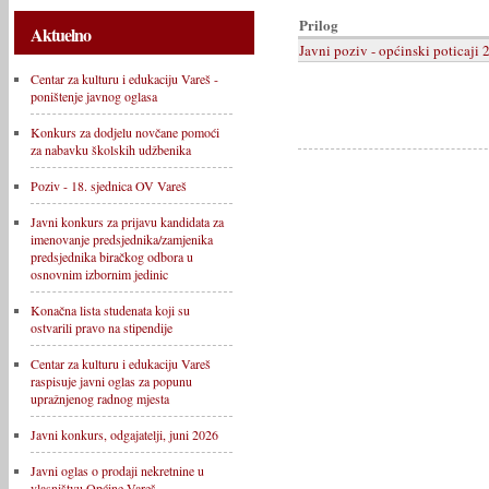
Prilog
Aktuelno
Javni poziv - općinski poticaji 
Centar za kulturu i edukaciju Vareš -
poništenje javnog oglasa
Konkurs za dodjelu novčane pomoći
za nabavku školskih udžbenika
Poziv - 18. sjednica OV Vareš
Javni konkurs za prijavu kandidata za
imenovanje predsjednika/zamjenika
predsjednika biračkog odbora u
osnovnim izbornim jedinic
Konačna lista studenata koji su
ostvarili pravo na stipendije
Centar za kulturu i edukaciju Vareš
raspisuje javni oglas za popunu
upražnjenog radnog mjesta
Javni konkurs, odgajatelji, juni 2026
Javni oglas o prodaji nekretnine u
vlasništvu Općine Vareš