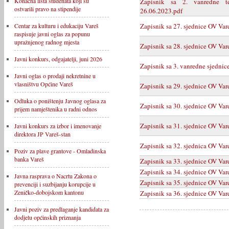
Konačna lista studenata koji su
Zapisnik sa 2. vanredne t
ostvarili pravo na stipendije
26.06.2023.pdf
Zapisnik sa 27. sjednice OV Var
Centar za kulturu i edukaciju Vareš
raspisuje javni oglas za popunu
upražnjenog radnog mjesta
Zapisnik sa 28. sjednice OV Var
Javni konkurs, odgajatelji, juni 2026
Zapisnik sa 3. vanredne sjedni
Javni oglas o prodaji nekretnine u
vlasništvu Općine Vareš
Zapisnik sa 29. sjednice OV Var
Odluka o poništenju Javnog oglasa za
Zapisnik sa 30. sjednice OV Var
prijem namještenika u radni odnos
Zapisnik sa 31. sjednice OV Var
Javni konkurs za izbor i imenovanje
direktora JP Vareš-stan
Zapisnik sa 32. sjednica OV Var
Poziv za plave grantove - Omladinska
banka Vareš
Zapisnik sa 33. sjednice OV Var
Zapisnik sa 34. sjednice OV Var
Javna rasprava o Nacrtu Zakona o
Zapisnik sa 35. sjednice OV Var
prevenciji i suzbijanju korupcije u
Zeničko-dobojskom kantonu
Zapisnik sa 36. sjednice OV Var
Javni poziv za predlaganje kandidata za
dodjelu općinskih priznanja