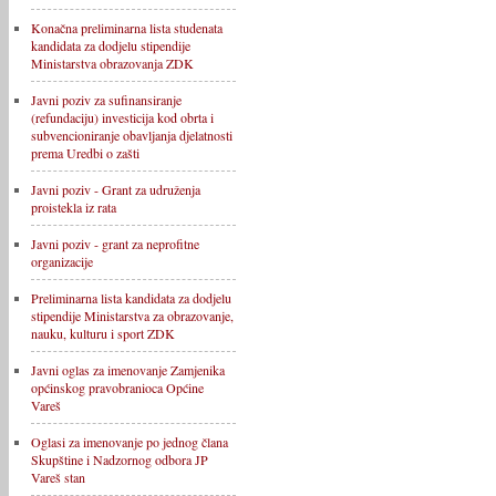
Konačna preliminarna lista studenata
kandidata za dodjelu stipendije
Ministarstva obrazovanja ZDK
Javni poziv za sufinansiranje
(refundaciju) investicija kod obrta i
subvencioniranje obavljanja djelatnosti
prema Uredbi o zašti
Javni poziv - Grant za udruženja
proistekla iz rata
Javni poziv - grant za neprofitne
organizacije
Preliminarna lista kandidata za dodjelu
stipendije Ministarstva za obrazovanje,
nauku, kulturu i sport ZDK
Javni oglas za imenovanje Zamjenika
općinskog pravobranioca Općine
Vareš
Oglasi za imenovanje po jednog člana
Skupštine i Nadzornog odbora JP
Vareš stan