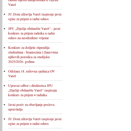
Vareš
JU Dom zdravlja Vareš raspisuje javni
oglas za prijem u radni odnos
JPU „Dječije obdanište Vareš“ - javni
konkurs za prijem radnika u radni
odnos na neodređeno vrijeme
Konkurs za dodjelu stipendija
studentima - braniocima i članovima
njihovih porodica za studijsku
2025/2026. godinu
Održana 18. redovna sjednica OV
Vareš
Upravni odbor i direktorica JPU
„Dječije obdanište Vareš“ raspisuju
konkurs za prijem 4 radnika
Javni poziv za obavljanje poslova
upravitelja
JU Dom zdravlja Vareš raspisuje javni
oglas za prijem u radni odnos