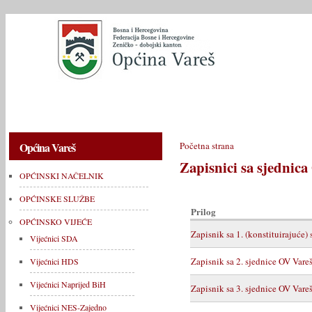
OPĆINSKI NAČELNIK
OPĆINSKE SLUŽBE
OPĆINSKO V
Općina Vareš
Početna strana
Zapisnici sa sjednica
OPĆINSKI NAČELNIK
OPĆINSKE SLUŽBE
Prilog
OPĆINSKO VIJEĆE
Zapisnik sa 1. (konstituirajuće
Vijećnici SDA
Zapisnik sa 2. sjednice OV Vare
Vijećnici HDS
Vijećnici Naprijed BiH
Zapisnik sa 3. sjednice OV Vare
Vijećnici NES-Zajedno