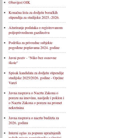
Obavijest OIK
Konačna lista za dodjelu boračkih
stipendija za studijsku 2025.-2026.
Ažuriranje podataka o registrovanom
poljoprivrednom gazdinstvu
Podrška za privredne subjekte
pogođene poplavama 2024. godine
Javni poziv - "Niko bez osnovne
škole"
Spisak kandidata za dodjelu stipendije
studijske 2025/2026. godine - Općine
Vareš
Javna rasprava o Nacrtu Zakona o
porezu na imovinu, nasljeđe i poklon i
o Nacrtu Zakona o porezu na promet
nekretnina
Javna rasprava o nacrtu budžeta za
2026. godinu
Interni oglas za popunu upražnjenih
radnih mjesta namještenika u Općini