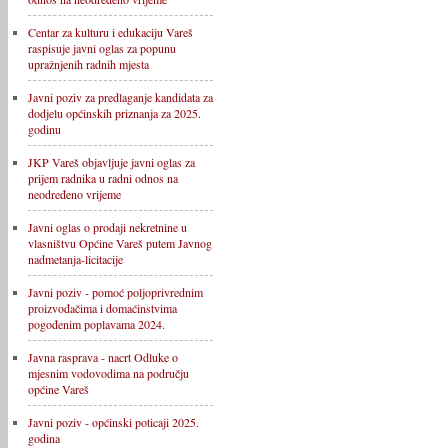
Centar za kulturu i edukaciju Vareš
raspisuje javni oglas za popunu
upražnjenih radnih mjesta
Javni poziv za predlaganje kandidata za
dodjelu općinskih priznanja za 2025.
godinu
JKP Vareš objavljuje javni oglas za
prijem radnika u radni odnos na
neodređeno vrijeme
Javni oglas o prodaji nekretnine u
vlasništvu Općine Vareš putem Javnog
nadmetanja-licitacije
Javni poziv - pomoć poljoprivrednim
proizvođačima i domaćinstvima
pogođenim poplavama 2024.
Javna rasprava - nacrt Odluke o
mjesnim vodovodima na području
općine Vareš
Javni poziv - općinski poticaji 2025.
godina