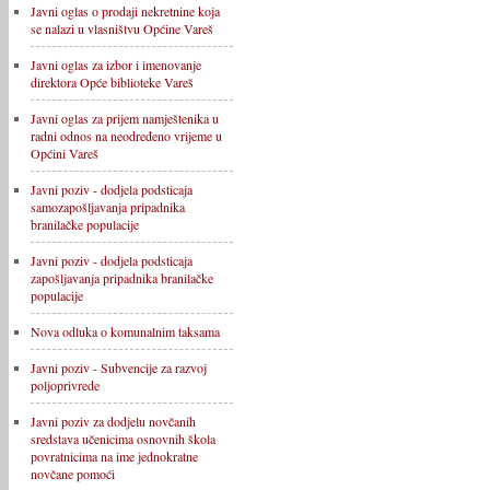
Javni oglas o prodaji nekretnine koja
se nalazi u vlasništvu Općine Vareš
Javni oglas za izbor i imenovanje
direktora Opće biblioteke Vareš
Javni oglas za prijem namještenika u
radni odnos na neodređeno vrijeme u
Općini Vareš
Javni poziv - dodjela podsticaja
samozapošljavanja pripadnika
branilačke populacije
Javni poziv - dodjela podsticaja
zapošljavanja pripadnika branilačke
populacije
Nova odluka o komunalnim taksama
Javni poziv - Subvencije za razvoj
poljoprivrede
Javni poziv za dodjelu novčanih
sredstava učenicima osnovnih škola
povratnicima na ime jednokratne
novčane pomoći