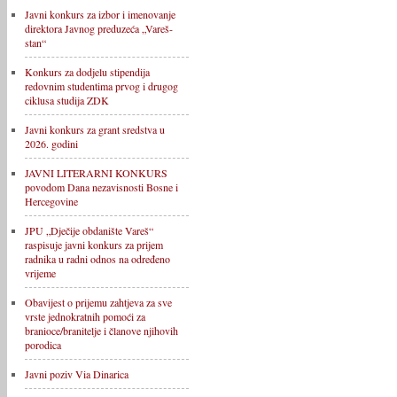
Javni konkurs za izbor i imenovanje
direktora Javnog preduzeća „Vareš-
stan“
Konkurs za dodjelu stipendija
redovnim studentima prvog i drugog
ciklusa studija ZDK
Javni konkurs za grant sredstva u
2026. godini
JAVNI LITERARNI KONKURS
povodom Dana nezavisnosti Bosne i
Hercegovine
JPU „Dječije obdanište Vareš“
raspisuje javni konkurs za prijem
radnika u radni odnos na određeno
vrijeme
Obavijest o prijemu zahtjeva za sve
vrste jednokratnih pomoći za
branioce/branitelje i članove njihovih
porodica
Javni poziv Via Dinarica