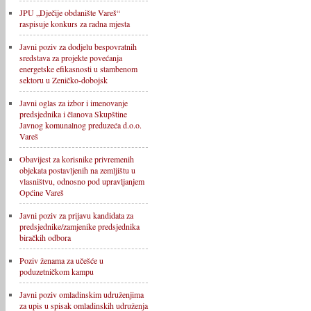
JPU „Dječije obdanište Vareš“
raspisuje konkurs za radna mjesta
Javni poziv za dodjelu bespovratnih
sredstava za projekte povećanja
energetske efikasnosti u stambenom
sektoru u Zeničko-dobojsk
Javni oglas za izbor i imenovanje
predsjednika i članova Skupštine
Javnog komunalnog preduzeća d.o.o.
Vareš
Obavijest za korisnike privremenih
objekata postavljenih na zemljištu u
vlasništvu, odnosno pod upravljanjem
Općine Vareš
Javni poziv za prijavu kandidata za
predsjednike/zamjenike predsjednika
biračkih odbora
Poziv ženama za učešće u
poduzetničkom kampu
Javni poziv omladinskim udruženjima
za upis u spisak omladinskih udruženja