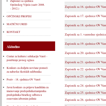
Zapisnici sa sjednica
Općinskog Vijeća (saziv 2008.
Zapisnik sa 16. sjednice OV Var
- 2012.)
Zapisnik sa 17. sjednice OV Var
OPĆINSKI PROPISI
MATIČNI URED
Zapisnik sa 18. sjednice OV Var
KONTAKT
Zapisnik sa 1. vanredne sjedni
Zapisnik sa 19. sjednice OV Var
Aktuelno
Zapisnik sa 20. sjednice OV Var
Centar za kulturu i edukaciju Vareš -
poništenje javnog oglasa
Zapisnik sa 21. sjednice OV Var
Konkurs za dodjelu novčane pomoći
Zapisnik sa 22. sjednice OV Var
za nabavku školskih udžbenika
Zapisnik sa 23. sjednice OV Var
Poziv - 18. sjednica OV Vareš
Zapisnik sa 24. sjednice OV Var
Javni konkurs za prijavu kandidata za
imenovanje predsjednika/zamjenika
Zapisnik sa 25. sjednice OV Var
predsjednika biračkog odbora u
osnovnim izbornim jedinic
Zapisnik sa 26. sjednice OV Var