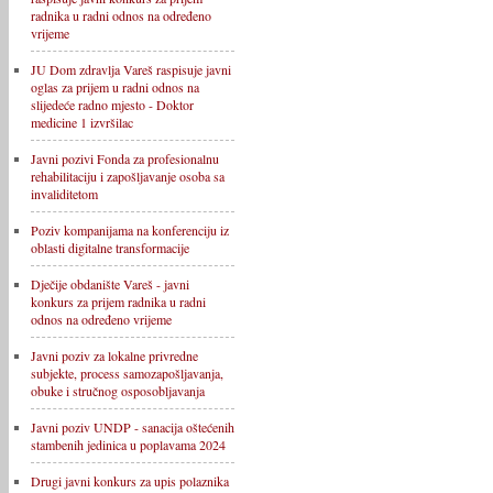
radnika u radni odnos na određeno
vrijeme
JU Dom zdravlja Vareš raspisuje javni
oglas za prijem u radni odnos na
slijedeće radno mjesto - Doktor
medicine 1 izvršilac
Javni pozivi Fonda za profesionalnu
rehabilitaciju i zapošljavanje osoba sa
invaliditetom
Poziv kompanijama na konferenciju iz
oblasti digitalne transformacije
Dječije obdanište Vareš - javni
konkurs za prijem radnika u radni
odnos na određeno vrijeme
Javni poziv za lokalne privredne
subjekte, process samozapošljavanja,
obuke i stručnog osposobljavanja
Javni poziv UNDP - sanacija oštećenih
stambenih jedinica u poplavama 2024
Drugi javni konkurs za upis polaznika