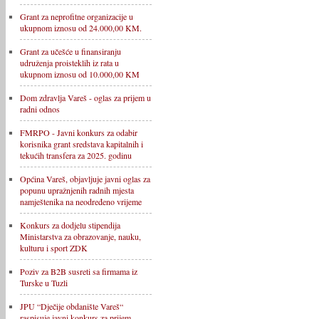
Grant za neprofitne organizacije u
ukupnom iznosu od 24.000,00 KM.
Grant za učešće u finansiranju
udruženja proisteklih iz rata u
ukupnom iznosu od 10.000,00 KM
Dom zdravlja Vareš - oglas za prijem u
radni odnos
FMRPO - Javni konkurs za odabir
korisnika grant sredstava kapitalnih i
tekućih transfera za 2025. godinu
Općina Vareš, objavljuje javni oglas za
popunu upražnjenih radnih mjesta
namještenika na neodređeno vrijeme
Konkurs za dodjelu stipendija
Ministarstva za obrazovanje, nauku,
kulturu i sport ZDK
Poziv za B2B susreti sa firmama iz
Turske u Tuzli
JPU “Dječije obdanište Vareš“
raspisuje javni konkurs za prijem