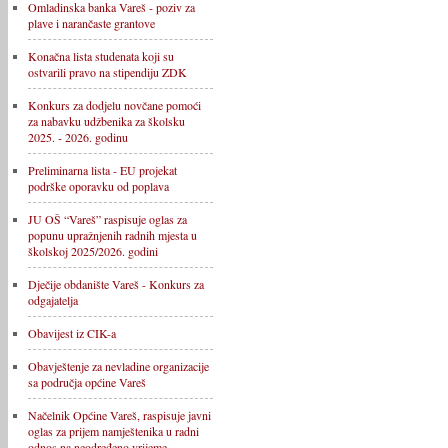
Omladinska banka Vareš - poziv za
plave i narančaste grantove
Konačna lista studenata koji su
ostvarili pravo na stipendiju ZDK
Konkurs za dodjelu novčane pomoći
za nabavku udžbenika za školsku
2025. - 2026. godinu
Preliminarna lista - EU projekat
podrške oporavku od poplava
JU OŠ “Vareš” raspisuje oglas za
popunu upražnjenih radnih mjesta u
školskoj 2025/2026. godini
Dječije obdanište Vareš - Konkurs za
odgajatelja
Obavijest iz CIK-a
Obavještenje za nevladine organizacije
sa područja općine Vareš
Načelnik Općine Vareš, raspisuje javni
oglas za prijem namještenika u radni
odnos na neodređeno vrijeme