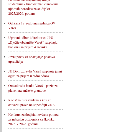
studentima - braniocima i članovima
njihovih porodica za studijsku
2025/2026. godinu
Održana 18. redovna sjednica OV
Vareš
Upravni odbor i direktorica JPU
„Dječije obdanište Vareš“ raspisuju
konkurs za prijem 4 radnika
Javni poziv za obavljanje poslova
upravitelja
JU Dom zdravlja Vareš raspisuje javni
oglas za prijem u radni odnos
Omladinska banka Vareš - poziv za
plave i narančaste grantove
Konačna lista studenata koji su
ostvarili pravo na stipendiju ZDK
Konkurs za dodjelu novčane pomoći
za nabavku udžbenika za školsku
2025. - 2026. godinu