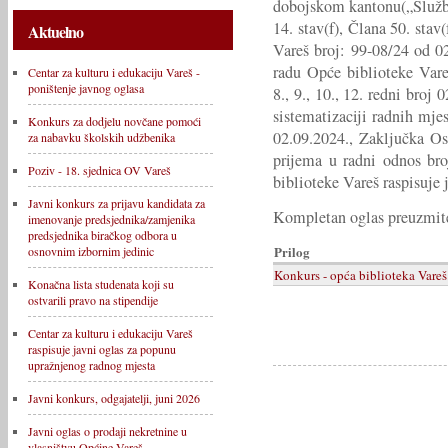
dobojskom kantonu(„Službe
14. stav(f), Člana 50. stav
Aktuelno
Vareš broj: 99-08/24 od 02.
radu Opće biblioteke Vare
Centar za kulturu i edukaciju Vareš -
poništenje javnog oglasa
8., 9., 10., 12. redni broj 
sistematizaciji radnih mje
Konkurs za dodjelu novčane pomoći
02.09.2024., Zaključka Os
za nabavku školskih udžbenika
prijema u radni odnos br
Poziv - 18. sjednica OV Vareš
biblioteke Vareš raspisuje 
Javni konkurs za prijavu kandidata za
Kompletan oglas preuzmite
imenovanje predsjednika/zamjenika
predsjednika biračkog odbora u
Prilog
osnovnim izbornim jedinic
Konkurs - opća biblioteka Vareš
Konačna lista studenata koji su
ostvarili pravo na stipendije
Centar za kulturu i edukaciju Vareš
raspisuje javni oglas za popunu
upražnjenog radnog mjesta
Javni konkurs, odgajatelji, juni 2026
Javni oglas o prodaji nekretnine u
vlasništvu Općine Vareš