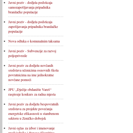
Javni poziv - dodjela podsticaja
samozapošljavanja pripadnika
branilačke populacije
Javni poziv - dodjela podsticaja
zapošljavanja pripadnika branilačke
populacije
Nova odluka o komunalnim taksama
Javni poziv - Subvencije za razvoj
poljoprivrede
Javni poziv za dodjelu novčanih
sredstava učenicima osnovnih škola
povratnicima na ime jednokratne
novčane pomoći
JPU „Dječije obdanište Vareš“
raspisuje konkurs za radna mjesta
Javni poziv za dodjelu bespovratnih
sredstava za projekte povećanja
energetske efikasnosti u stambenom
sektoru u Zeničko-dobojsk
Javni oglas za izbor i imenovanje
predsjednika i članova Skupštine