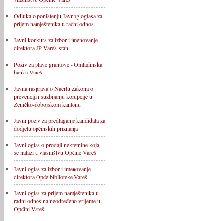
Odluka o poništenju Javnog oglasa za
prijem namještenika u radni odnos
Javni konkurs za izbor i imenovanje
direktora JP Vareš-stan
Poziv za plave grantove - Omladinska
banka Vareš
Javna rasprava o Nacrtu Zakona o
prevenciji i suzbijanju korupcije u
Zeničko-dobojskom kantonu
Javni poziv za predlaganje kandidata za
dodjelu općinskih priznanja
Javni oglas o prodaji nekretnine koja
se nalazi u vlasništvu Općine Vareš
Javni oglas za izbor i imenovanje
direktora Opće biblioteke Vareš
Javni oglas za prijem namještenika u
radni odnos na neodređeno vrijeme u
Općini Vareš