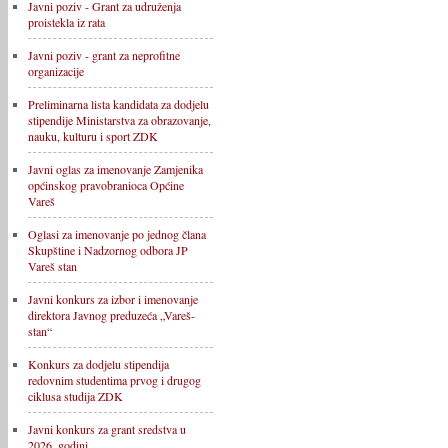
Javni poziv - Grant za udruženja
proistekla iz rata
Javni poziv - grant za neprofitne
organizacije
Preliminarna lista kandidata za dodjelu
stipendije Ministarstva za obrazovanje,
nauku, kulturu i sport ZDK
Javni oglas za imenovanje Zamjenika
općinskog pravobranioca Općine
Vareš
Oglasi za imenovanje po jednog člana
Skupštine i Nadzornog odbora JP
Vareš stan
Javni konkurs za izbor i imenovanje
direktora Javnog preduzeća „Vareš-
stan“
Konkurs za dodjelu stipendija
redovnim studentima prvog i drugog
ciklusa studija ZDK
Javni konkurs za grant sredstva u
2026. godini