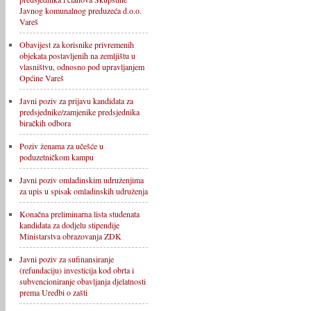
Javnog komunalnog preduzeća d.o.o.
Vareš
Obavijest za korisnike privremenih
objekata postavljenih na zemljištu u
vlasništvu, odnosno pod upravljanjem
Općine Vareš
Javni poziv za prijavu kandidata za
predsjednike/zamjenike predsjednika
biračkih odbora
Poziv ženama za učešće u
poduzetničkom kampu
Javni poziv omladinskim udruženjima
za upis u spisak omladinskih udruženja
Konačna preliminarna lista studenata
kandidata za dodjelu stipendije
Ministarstva obrazovanja ZDK
Javni poziv za sufinansiranje
(refundaciju) investicija kod obrta i
subvencioniranje obavljanja djelatnosti
prema Uredbi o zašti