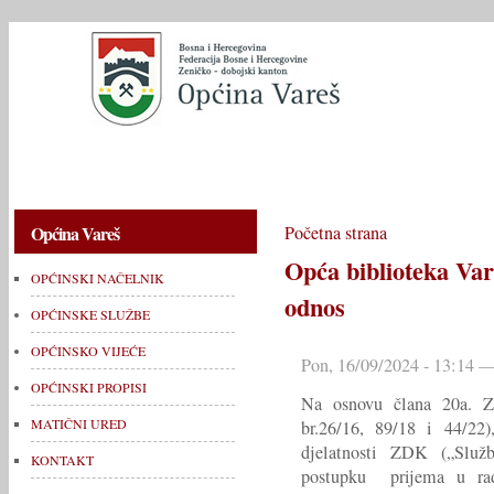
OPĆINSKI NAČELNIK
OPĆINSKE SLUŽBE
OPĆINSKO V
Općina Vareš
Početna strana
Opća biblioteka Vare
OPĆINSKI NAČELNIK
odnos
OPĆINSKE SLUŽBE
OPĆINSKO VIJEĆE
Pon, 16/09/2024 - 13:14 —
OPĆINSKI PROPISI
Na osnovu člana 20a. Z
MATIČNI URED
br.26/16, 89/18 i 44/22
djelatnosti ZDK („Služ
KONTAKT
postupku prijema u ra