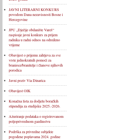
JAVNI LITERARNI KONKURS
povodom Dana nezavisnosti Bosne i
Hercegovine
JPU „Dječije obdanište Vareš“
raspisuje javni konkurs za prijem
radnika u radni odnos na određeno
vrijeme
Obavijest o prijemu zahtjeva za sve
vrste jednokratnih pomoći za
branioce/branitelje i članove njihovih
porodica
Javni poziv Via Dinarica
Obavijest OIK
Konačna lista za dodjelu boračkih
stipendija za studijsku 2025.-2026.
Ažuriranje podataka o registrovanom
poljoprivrednom gazdinstvu
Podrška za privredne subjekte
pogođene poplavama 2024. godine