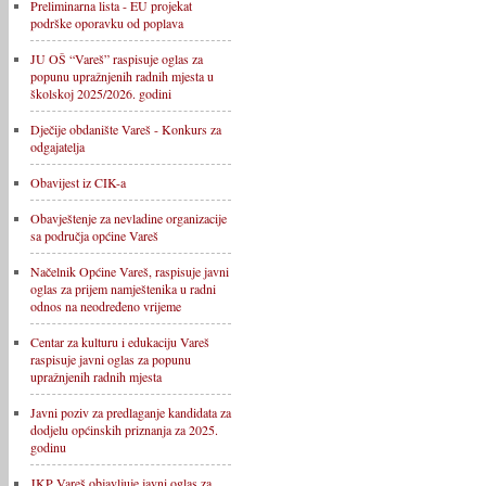
Preliminarna lista - EU projekat
podrške oporavku od poplava
JU OŠ “Vareš” raspisuje oglas za
popunu upražnjenih radnih mjesta u
školskoj 2025/2026. godini
Dječije obdanište Vareš - Konkurs za
odgajatelja
Obavijest iz CIK-a
Obavještenje za nevladine organizacije
sa područja općine Vareš
Načelnik Općine Vareš, raspisuje javni
oglas za prijem namještenika u radni
odnos na neodređeno vrijeme
Centar za kulturu i edukaciju Vareš
raspisuje javni oglas za popunu
upražnjenih radnih mjesta
Javni poziv za predlaganje kandidata za
dodjelu općinskih priznanja za 2025.
godinu
JKP Vareš objavljuje javni oglas za