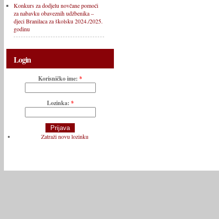
Konkurs za dodjelu novčane pomoći
za nabavku obaveznih udžbenika –
djeci Branilaca za školsku 2024./2025.
godinu
Login
Korisničko ime:
*
Lozinka:
*
Zatraži novu lozinku