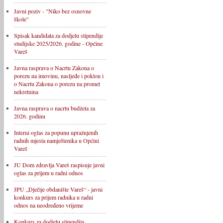
Javni poziv - "Niko bez osnovne
škole"
Spisak kandidata za dodjelu stipendije
studijske 2025/2026. godine - Općine
Vareš
Javna rasprava o Nacrtu Zakona o
porezu na imovinu, nasljeđe i poklon i
o Nacrtu Zakona o porezu na promet
nekretnina
Javna rasprava o nacrtu budžeta za
2026. godinu
Interni oglas za popunu upražnjenih
radnih mjesta namještenika u Općini
Vareš
JU Dom zdravlja Vareš raspisuje javni
oglas za prijem u radni odnos
JPU „Dječije obdanište Vareš“ - javni
konkurs za prijem radnika u radni
odnos na neodređeno vrijeme
Konkurs za dodjelu stipendija