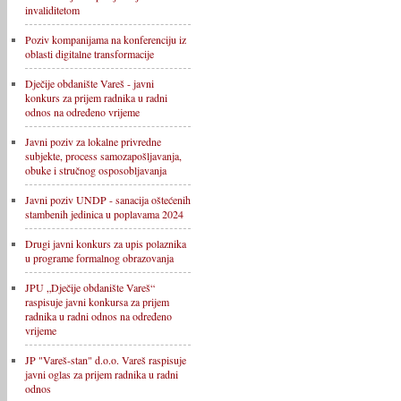
invaliditetom
Poziv kompanijama na konferenciju iz
oblasti digitalne transformacije
Dječije obdanište Vareš - javni
konkurs za prijem radnika u radni
odnos na određeno vrijeme
Javni poziv za lokalne privredne
subjekte, process samozapošljavanja,
obuke i stručnog osposobljavanja
Javni poziv UNDP - sanacija oštećenih
stambenih jedinica u poplavama 2024
Drugi javni konkurs za upis polaznika
u programe formalnog obrazovanja
JPU „Dječije obdanište Vareš“
raspisuje javni konkursa za prijem
radnika u radni odnos na određeno
vrijeme
JP "Vareš-stan" d.o.o. Vareš raspisuje
javni oglas za prijem radnika u radni
odnos