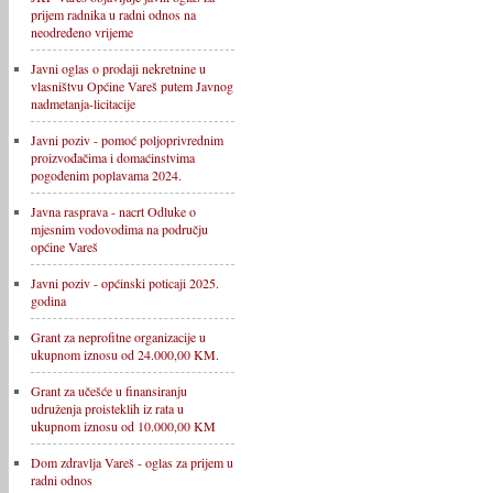
prijem radnika u radni odnos na
neodređeno vrijeme
Javni oglas o prodaji nekretnine u
vlasništvu Općine Vareš putem Javnog
nadmetanja-licitacije
Javni poziv - pomoć poljoprivrednim
proizvođačima i domaćinstvima
pogođenim poplavama 2024.
Javna rasprava - nacrt Odluke o
mjesnim vodovodima na području
općine Vareš
Javni poziv - općinski poticaji 2025.
godina
Grant za neprofitne organizacije u
ukupnom iznosu od 24.000,00 KM.
Grant za učešće u finansiranju
udruženja proisteklih iz rata u
ukupnom iznosu od 10.000,00 KM
Dom zdravlja Vareš - oglas za prijem u
radni odnos