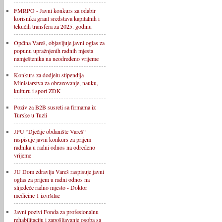
FMRPO - Javni konkurs za odabir
korisnika grant sredstava kapitalnih i
tekućih transfera za 2025. godinu
Općina Vareš, objavljuje javni oglas za
popunu upražnjenih radnih mjesta
namještenika na neodređeno vrijeme
Konkurs za dodjelu stipendija
Ministarstva za obrazovanje, nauku,
kulturu i sport ZDK
Poziv za B2B susreti sa firmama iz
Turske u Tuzli
JPU “Dječije obdanište Vareš“
raspisuje javni konkurs za prijem
radnika u radni odnos na određeno
vrijeme
JU Dom zdravlja Vareš raspisuje javni
oglas za prijem u radni odnos na
slijedeće radno mjesto - Doktor
medicine 1 izvršilac
Javni pozivi Fonda za profesionalnu
rehabilitaciju i zapošljavanje osoba sa