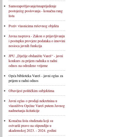
Samozapošljavanje/unaprijeđenje
postojećeg poslovanja - konačna rang
lista
Poziv vlasnicima ruševnog objekta
Javna rasprava - Zakon o prijavljivanju
i postupku provjere podataka o imovini
nosioca javnih funkcija
JPU „Dječije obdanište Vareš“ - javni
konkurs za prijem radnika u radni
odnos na određeno vrijeme
Opća biblioteka Vareš - javni oglas za
prijem u radni odnos
Obavijest političkim subjektima
Javni oglas o prodaji nekretnina u
vlasništvu Općine Vareš putem Javnog
nadmetanja-licitaticije
Konačna lista studenata koji su
ostvarili pravo na stipendiju u
akademskoj 2023. - 2024. godini