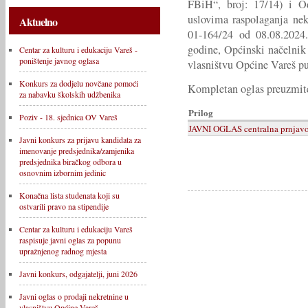
FBiH“, broj: 17/14) i O
uslovima raspolaganja nek
Aktuelno
01-164/24 od 08.08.2024.
godine, Općinski načelnik 
Centar za kulturu i edukaciju Vareš -
poništenje javnog oglasa
vlasništvu Općine Vareš pu
Konkurs za dodjelu novčane pomoći
Kompletan oglas preuzmite
za nabavku školskih udžbenika
Prilog
Poziv - 18. sjednica OV Vareš
JAVNI OGLAS centralna prnjavo
Javni konkurs za prijavu kandidata za
imenovanje predsjednika/zamjenika
predsjednika biračkog odbora u
osnovnim izbornim jedinic
Konačna lista studenata koji su
ostvarili pravo na stipendije
Centar za kulturu i edukaciju Vareš
raspisuje javni oglas za popunu
upražnjenog radnog mjesta
Javni konkurs, odgajatelji, juni 2026
Javni oglas o prodaji nekretnine u
vlasništvu Općine Vareš