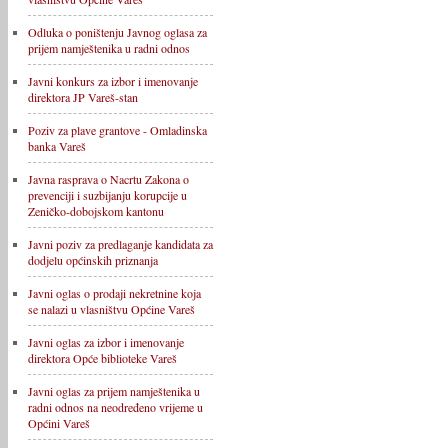
Odluka o poništenju Javnog oglasa za
prijem namještenika u radni odnos
Javni konkurs za izbor i imenovanje
direktora JP Vareš-stan
Poziv za plave grantove - Omladinska
banka Vareš
Javna rasprava o Nacrtu Zakona o
prevenciji i suzbijanju korupcije u
Zeničko-dobojskom kantonu
Javni poziv za predlaganje kandidata za
dodjelu općinskih priznanja
Javni oglas o prodaji nekretnine koja
se nalazi u vlasništvu Općine Vareš
Javni oglas za izbor i imenovanje
direktora Opće biblioteke Vareš
Javni oglas za prijem namještenika u
radni odnos na neodređeno vrijeme u
Općini Vareš