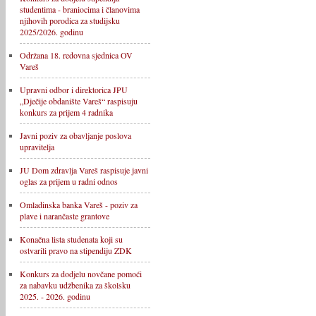
studentima - braniocima i članovima
njihovih porodica za studijsku
2025/2026. godinu
Održana 18. redovna sjednica OV
Vareš
Upravni odbor i direktorica JPU
„Dječije obdanište Vareš“ raspisuju
konkurs za prijem 4 radnika
Javni poziv za obavljanje poslova
upravitelja
JU Dom zdravlja Vareš raspisuje javni
oglas za prijem u radni odnos
Omladinska banka Vareš - poziv za
plave i narančaste grantove
Konačna lista studenata koji su
ostvarili pravo na stipendiju ZDK
Konkurs za dodjelu novčane pomoći
za nabavku udžbenika za školsku
2025. - 2026. godinu