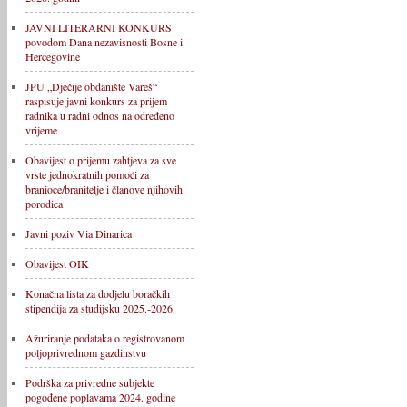
JAVNI LITERARNI KONKURS
povodom Dana nezavisnosti Bosne i
Hercegovine
JPU „Dječije obdanište Vareš“
raspisuje javni konkurs za prijem
radnika u radni odnos na određeno
vrijeme
Obavijest o prijemu zahtjeva za sve
vrste jednokratnih pomoći za
branioce/branitelje i članove njihovih
porodica
Javni poziv Via Dinarica
Obavijest OIK
Konačna lista za dodjelu boračkih
stipendija za studijsku 2025.-2026.
Ažuriranje podataka o registrovanom
poljoprivrednom gazdinstvu
Podrška za privredne subjekte
pogođene poplavama 2024. godine