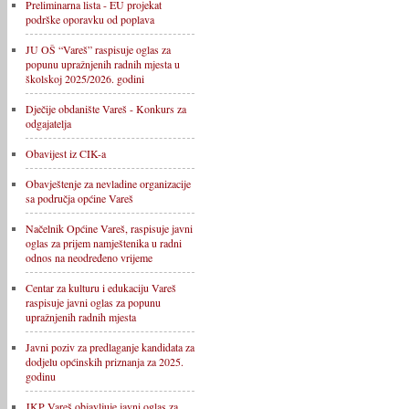
Preliminarna lista - EU projekat
podrške oporavku od poplava
JU OŠ “Vareš” raspisuje oglas za
popunu upražnjenih radnih mjesta u
školskoj 2025/2026. godini
Dječije obdanište Vareš - Konkurs za
odgajatelja
Obavijest iz CIK-a
Obavještenje za nevladine organizacije
sa područja općine Vareš
Načelnik Općine Vareš, raspisuje javni
oglas za prijem namještenika u radni
odnos na neodređeno vrijeme
Centar za kulturu i edukaciju Vareš
raspisuje javni oglas za popunu
upražnjenih radnih mjesta
Javni poziv za predlaganje kandidata za
dodjelu općinskih priznanja za 2025.
godinu
JKP Vareš objavljuje javni oglas za