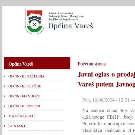
OPĆINSKI NAČELNIK
OPĆINSKE SLUŽBE
OPĆINSKO V
Općina Vareš
Početna strana
Javni oglas o proda
OPĆINSKI NAČELNIK
Vareš putem Javnog 
OPĆINSKE SLUŽBE
OPĆINSKO VIJEĆE
Pon, 12/08/2024 - 12:31 —
OPĆINSKI PROPISI
Na osnovu člana 363. Z
MATIČNI URED
(„Sl.novine FBiH“, broj: 
Pravilnika o postupku Jav
KONTAKT
vlasništvu Federacije Bi