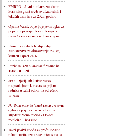
FMRPO - Javni konkurs za odabir
korisnika grant sredstava kapitalnih i
tekućih transfera za 2025. godinu
Općina Vareš, objavljuje javni oglas za
popunu upražnjenih radnih mjesta
namještenika na neodređeno vrijeme
Konkurs za dodjelu stipendija
Ministarstva za obrazovanje, nauku,
kulturu i sport ZDK
Poziv za B2B susreti sa firmama iz
Turske u Tuzli
JPU “Dječije obdanište Vareš“
raspisuje javni konkurs za prijem
radnika u radni odnos na određeno
vrijeme
JU Dom zdravlja Vareš raspisuje javni
oglas za prijem u radni odnos na
slijedeće radno mjesto - Doktor
medicine 1 izvršilac
Javni pozivi Fonda za profesionalnu
rehabilitaciju i zapošljavanje osoba sa