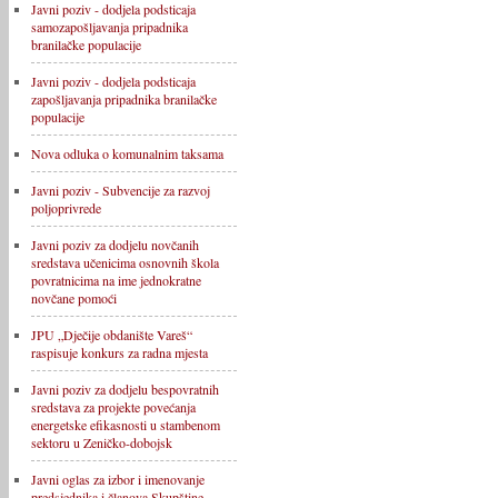
Javni poziv - dodjela podsticaja
samozapošljavanja pripadnika
branilačke populacije
Javni poziv - dodjela podsticaja
zapošljavanja pripadnika branilačke
populacije
Nova odluka o komunalnim taksama
Javni poziv - Subvencije za razvoj
poljoprivrede
Javni poziv za dodjelu novčanih
sredstava učenicima osnovnih škola
povratnicima na ime jednokratne
novčane pomoći
JPU „Dječije obdanište Vareš“
raspisuje konkurs za radna mjesta
Javni poziv za dodjelu bespovratnih
sredstava za projekte povećanja
energetske efikasnosti u stambenom
sektoru u Zeničko-dobojsk
Javni oglas za izbor i imenovanje
predsjednika i članova Skupštine