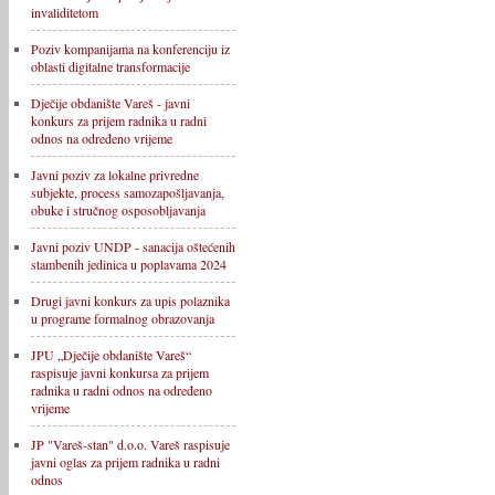
invaliditetom
Poziv kompanijama na konferenciju iz
oblasti digitalne transformacije
Dječije obdanište Vareš - javni
konkurs za prijem radnika u radni
odnos na određeno vrijeme
Javni poziv za lokalne privredne
subjekte, process samozapošljavanja,
obuke i stručnog osposobljavanja
Javni poziv UNDP - sanacija oštećenih
stambenih jedinica u poplavama 2024
Drugi javni konkurs za upis polaznika
u programe formalnog obrazovanja
JPU „Dječije obdanište Vareš“
raspisuje javni konkursa za prijem
radnika u radni odnos na određeno
vrijeme
JP "Vareš-stan" d.o.o. Vareš raspisuje
javni oglas za prijem radnika u radni
odnos