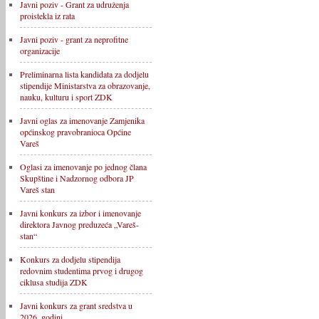
Javni poziv - Grant za udruženja
proistekla iz rata
Javni poziv - grant za neprofitne
organizacije
Preliminarna lista kandidata za dodjelu
stipendije Ministarstva za obrazovanje,
nauku, kulturu i sport ZDK
Javni oglas za imenovanje Zamjenika
općinskog pravobranioca Općine
Vareš
Oglasi za imenovanje po jednog člana
Skupštine i Nadzornog odbora JP
Vareš stan
Javni konkurs za izbor i imenovanje
direktora Javnog preduzeća „Vareš-
stan“
Konkurs za dodjelu stipendija
redovnim studentima prvog i drugog
ciklusa studija ZDK
Javni konkurs za grant sredstva u
2026. godini