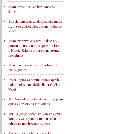
Javni poziv - "Niko bez osnovne
škole"
Spisak kandidata za dodjelu stipendije
studijske 2025/2026. godine - Općine
Vareš
Javna rasprava o Nacrtu Zakona o
porezu na imovinu, nasljeđe i poklon i
o Nacrtu Zakona o porezu na promet
nekretnina
Javna rasprava o nacrtu budžeta za
2026. godinu
Interni oglas za popunu upražnjenih
radnih mjesta namještenika u Općini
Vareš
JU Dom zdravlja Vareš raspisuje javni
oglas za prijem u radni odnos
JPU „Dječije obdanište Vareš“ - javni
konkurs za prijem radnika u radni
odnos na neodređeno vrijeme
Konkurs za dodjelu stipendija