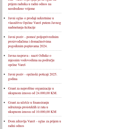
prijem radnika u radni odnos na
neodređeno vrijeme
Javni oglas o prodaji nekretnine u
vlasništvu Općine Vareš putem Javnog
nadmetanja-licitacije
Javni poziv - pomoć poljoprivrednim
proizvođačima i domaćinstvima
pogođenim poplavama 2024.
Javna rasprava - nacrt Odluke o
mjesnim vodovodima na području
općine Vareš
Javni poziv - općinski poticaji 2025.
godina
Grant za neprofitne organizacije u
ukupnom iznosu od 24.000,00 KM.
Grant za učešće u finansiranju
udruženja proisteklih iz rata u
ukupnom iznosu od 10.000,00 KM
Dom zdravlja Vareš - oglas za prijem u
radni odnos