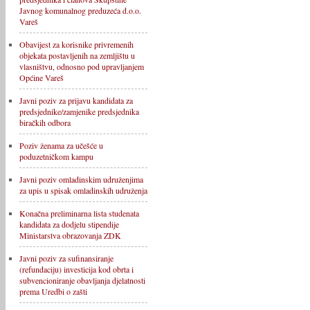
Javnog komunalnog preduzeća d.o.o.
Vareš
Obavijest za korisnike privremenih
objekata postavljenih na zemljištu u
vlasništvu, odnosno pod upravljanjem
Općine Vareš
Javni poziv za prijavu kandidata za
predsjednike/zamjenike predsjednika
biračkih odbora
Poziv ženama za učešće u
poduzetničkom kampu
Javni poziv omladinskim udruženjima
za upis u spisak omladinskih udruženja
Konačna preliminarna lista studenata
kandidata za dodjelu stipendije
Ministarstva obrazovanja ZDK
Javni poziv za sufinansiranje
(refundaciju) investicija kod obrta i
subvencioniranje obavljanja djelatnosti
prema Uredbi o zašti