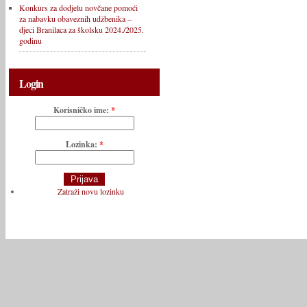
Konkurs za dodjelu novčane pomoći
za nabavku obaveznih udžbenika –
djeci Branilaca za školsku 2024./2025.
godinu
Login
Korisničko ime:
*
Lozinka:
*
Zatraži novu lozinku