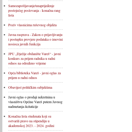
Samozapošljavanje/unaprijeđenje
postojećeg poslovanja - konačna rang
lista
Poziv vlasnicima ruševnog objekta
Javna rasprava - Zakon o prijavljivanju
i postupku provjere podataka o imovini
nosioca javnih funkcija
JPU „Dječije obdanište Vareš“ - javni
konkurs za prijem radnika u radni
odnos na određeno vrijeme
Opća biblioteka Vareš - javni oglas za
prijem u radni odnos
Obavijest političkim subjektima
Javni oglas o prodaji nekretnina u
vlasništvu Općine Vareš putem Javnog
nadmetanja-licitaticije
Konačna lista studenata koji su
ostvarili pravo na stipendiju u
akademskoj 2023. - 2024. godini