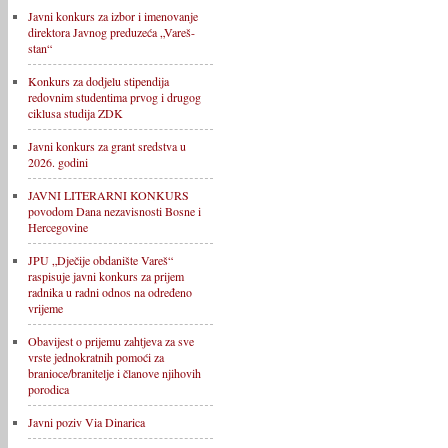
Javni konkurs za izbor i imenovanje
direktora Javnog preduzeća „Vareš-
stan“
Konkurs za dodjelu stipendija
redovnim studentima prvog i drugog
ciklusa studija ZDK
Javni konkurs za grant sredstva u
2026. godini
JAVNI LITERARNI KONKURS
povodom Dana nezavisnosti Bosne i
Hercegovine
JPU „Dječije obdanište Vareš“
raspisuje javni konkurs za prijem
radnika u radni odnos na određeno
vrijeme
Obavijest o prijemu zahtjeva za sve
vrste jednokratnih pomoći za
branioce/branitelje i članove njihovih
porodica
Javni poziv Via Dinarica