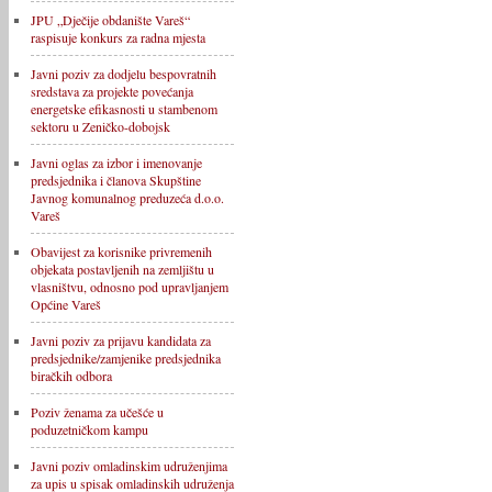
JPU „Dječije obdanište Vareš“
raspisuje konkurs za radna mjesta
Javni poziv za dodjelu bespovratnih
sredstava za projekte povećanja
energetske efikasnosti u stambenom
sektoru u Zeničko-dobojsk
Javni oglas za izbor i imenovanje
predsjednika i članova Skupštine
Javnog komunalnog preduzeća d.o.o.
Vareš
Obavijest za korisnike privremenih
objekata postavljenih na zemljištu u
vlasništvu, odnosno pod upravljanjem
Općine Vareš
Javni poziv za prijavu kandidata za
predsjednike/zamjenike predsjednika
biračkih odbora
Poziv ženama za učešće u
poduzetničkom kampu
Javni poziv omladinskim udruženjima
za upis u spisak omladinskih udruženja