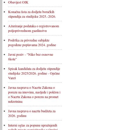
Obavijest OIK
Konačna lista za dodjelu boračkih
stipendija za studijsku 2025.-2026.
Ažuriranje podataka o registrovanom
poljoprivrednom gazdinstvu
Podrška za privredne subjekte
pogođene poplavama 2024. godine
Javni poziv - "Niko bez osnovne
škole"
Spisak kandidata za dodjelu stipendije
studijske 2025/2026. godine - Općine
Vareš
Javna rasprava o Nacrtu Zakona o
porezu na imovinu, nasljeđe i poklon i
o Nacrtu Zakona o porezu na promet
nekretnina
Javna rasprava o nacrtu budžeta za
2026. godinu
Interni oglas za popunu upražnjenih
radnih mjesta namještenika u Općini