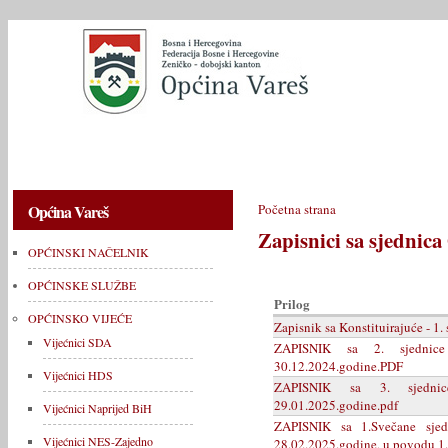
OPĆINSKI NAČELNIK
OPĆINSKE SLUŽBE
OPĆINSKO V
Općina Vareš
Početna strana
Zapisnici sa sjednica
OPĆINSKI NAČELNIK
OPĆINSKE SLUŽBE
Prilog
OPĆINSKO VIJEĆE
Zapisnik sa Konstituirajuće - 1
Vijećnici SDA
ZAPISNIK sa 2. sjednice
30.12.2024.godine.PDF
Vijećnici HDS
ZAPISNIK sa 3. sjednice
29.01.2025.godine.pdf
Vijećnici Naprijed BiH
ZAPISNIK sa 1.Svečane sjed
Vijećnici NES-Zajedno
28.02.2025.godine, u povodu 1.