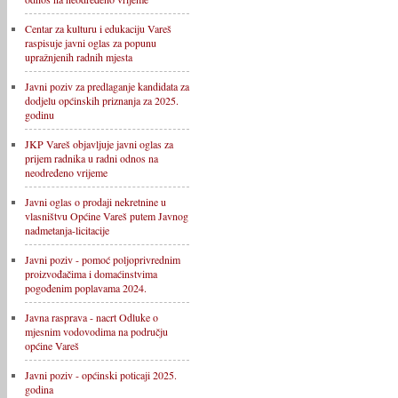
Centar za kulturu i edukaciju Vareš
raspisuje javni oglas za popunu
upražnjenih radnih mjesta
Javni poziv za predlaganje kandidata za
dodjelu općinskih priznanja za 2025.
godinu
JKP Vareš objavljuje javni oglas za
prijem radnika u radni odnos na
neodređeno vrijeme
Javni oglas o prodaji nekretnine u
vlasništvu Općine Vareš putem Javnog
nadmetanja-licitacije
Javni poziv - pomoć poljoprivrednim
proizvođačima i domaćinstvima
pogođenim poplavama 2024.
Javna rasprava - nacrt Odluke o
mjesnim vodovodima na području
općine Vareš
Javni poziv - općinski poticaji 2025.
godina