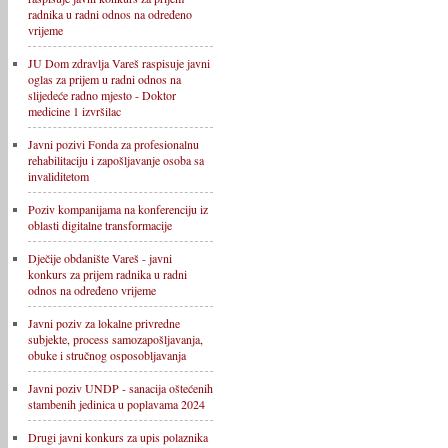
radnika u radni odnos na određeno
vrijeme
JU Dom zdravlja Vareš raspisuje javni
oglas za prijem u radni odnos na
slijedeće radno mjesto - Doktor
medicine 1 izvršilac
Javni pozivi Fonda za profesionalnu
rehabilitaciju i zapošljavanje osoba sa
invaliditetom
Poziv kompanijama na konferenciju iz
oblasti digitalne transformacije
Dječije obdanište Vareš - javni
konkurs za prijem radnika u radni
odnos na određeno vrijeme
Javni poziv za lokalne privredne
subjekte, process samozapošljavanja,
obuke i stručnog osposobljavanja
Javni poziv UNDP - sanacija oštećenih
stambenih jedinica u poplavama 2024
Drugi javni konkurs za upis polaznika