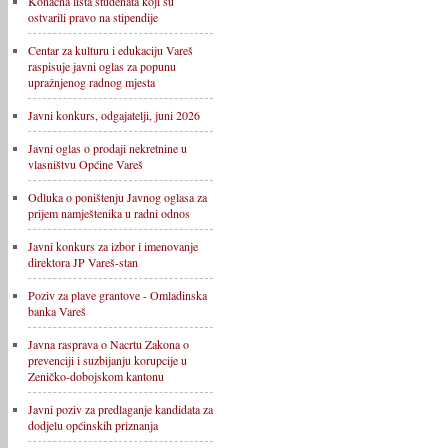
Konačna lista studenata koji su
ostvarili pravo na stipendije
Centar za kulturu i edukaciju Vareš
raspisuje javni oglas za popunu
upražnjenog radnog mjesta
Javni konkurs, odgajatelji, juni 2026
Javni oglas o prodaji nekretnine u
vlasništvu Općine Vareš
Odluka o poništenju Javnog oglasa za
prijem namještenika u radni odnos
Javni konkurs za izbor i imenovanje
direktora JP Vareš-stan
Poziv za plave grantove - Omladinska
banka Vareš
Javna rasprava o Nacrtu Zakona o
prevenciji i suzbijanju korupcije u
Zeničko-dobojskom kantonu
Javni poziv za predlaganje kandidata za
dodjelu općinskih priznanja