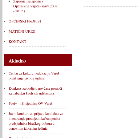
Zapisnici sa sjednica
Općinskog Vijeća (saziv 2008.
- 2012.)
OPĆINSKI PROPISI
MATIČNI URED
KONTAKT
Aktuelno
Centar za kulturu i edukaciju Vareš -
poništenje javnog oglasa
Konkurs za dodjelu novčane pomoći
za nabavku školskih udžbenika
Poziv - 18. sjednica OV Vareš
Javni konkurs za prijavu kandidata za
imenovanje predsjednika/zamjenika
predsjednika biračkog odbora u
osnovnim izbornim jedinic