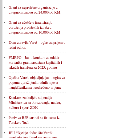
Grant za neprofitne organizacije u
ukupnom iznosu od 24.000,00 KM.
Grant za učešće u finansiranju
udruženja proisteklih iz rata u
ukupnom iznosu od 10.000,00 KM
Dom zdravlja Vareš - oglas za prijem u
radni odnos
FMRPO - Javni konkurs za odabir
korisnika grant sredstava kapitalnih i
tekućih transfera za 2025. godinu
Općina Vareš, objavljuje javni oglas za
popunu upražnjenih radnih mjesta
namještenika na neodređeno vrijeme
Konkurs za dodjelu stipendija
Ministarstva za obrazovanje, nauku,
kulturu i sport ZDK
Poziv za B2B susreti sa firmama iz
Turske u Tuzli
JPU “Dječije obdanište Vareš“
raspisuje javni konkurs za prijem