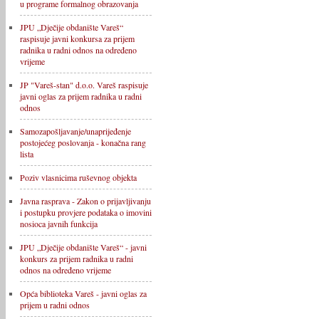
u programe formalnog obrazovanja
JPU „Dječije obdanište Vareš“
raspisuje javni konkursa za prijem
radnika u radni odnos na određeno
vrijeme
JP "Vareš-stan" d.o.o. Vareš raspisuje
javni oglas za prijem radnika u radni
odnos
Samozapošljavanje/unaprijeđenje
postojećeg poslovanja - konačna rang
lista
Poziv vlasnicima ruševnog objekta
Javna rasprava - Zakon o prijavljivanju
i postupku provjere podataka o imovini
nosioca javnih funkcija
JPU „Dječije obdanište Vareš“ - javni
konkurs za prijem radnika u radni
odnos na određeno vrijeme
Opća biblioteka Vareš - javni oglas za
prijem u radni odnos