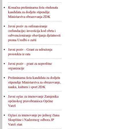
Konačna preliminarna lista studenata
kandidata za dodjelu stipendije
Ministarstva obrazovanja ZDK
Javni poziv za sufinansiranje
(refundaciju) investicija kod obrta i
subvencioniranje obavljanja djelatnosti
prema Uredbi o zašti
Javni poziv - Grant za udruženja
proistekla iz rata
Javni poziv - grant za neprofitne
organizacije
Preliminarna lista kandidata za dodjelu
stipendije Ministarstva za obrazovanje,
nauku, kulturu i sport ZDK
Javni oglas za imenovanje Zamjenika
općinskog pravobranioca Općine
Vareš
Oglasi za imenovanje po jednog člana
Skupštine i Nadzornog odbora JP
Vareš stan