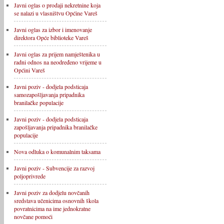
Javni oglas o prodaji nekretnine koja
se nalazi u vlasništvu Općine Vareš
Javni oglas za izbor i imenovanje
direktora Opće biblioteke Vareš
Javni oglas za prijem namještenika u
radni odnos na neodređeno vrijeme u
Općini Vareš
Javni poziv - dodjela podsticaja
samozapošljavanja pripadnika
branilačke populacije
Javni poziv - dodjela podsticaja
zapošljavanja pripadnika branilačke
populacije
Nova odluka o komunalnim taksama
Javni poziv - Subvencije za razvoj
poljoprivrede
Javni poziv za dodjelu novčanih
sredstava učenicima osnovnih škola
povratnicima na ime jednokratne
novčane pomoći