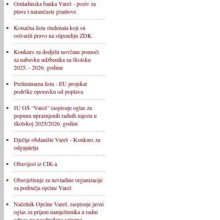
Omladinska banka Vareš - poziv za
plave i narančaste grantove
Konačna lista studenata koji su
ostvarili pravo na stipendiju ZDK
Konkurs za dodjelu novčane pomoći
za nabavku udžbenika za školsku
2025. - 2026. godinu
Preliminarna lista - EU projekat
podrške oporavku od poplava
JU OŠ “Vareš” raspisuje oglas za
popunu upražnjenih radnih mjesta u
školskoj 2025/2026. godini
Dječije obdanište Vareš - Konkurs za
odgajatelja
Obavijest iz CIK-a
Obavještenje za nevladine organizacije
sa područja općine Vareš
Načelnik Općine Vareš, raspisuje javni
oglas za prijem namještenika u radni
odnos na neodređeno vrijeme