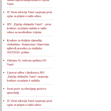
Vareš
JU Dom zdravlja Vareš raspisuje javni
oglas za prijem u radni odnos
JPU „Dječije obdanište Vareš“ - javni
konkurs za prijem radnika u radni
odnos na neodređeno vrijeme
Konkurs za dodjelu stipendija
studentima - braniocima i članovima
njihovih porodica za studijsku
2025/2026. godinu
Održana 18. redovna sjednica OV
Vareš
Upravni odbor i direktorica JPU
„Dječije obdanište Vareš“ raspisuju
konkurs za prijem 4 radnika
Javni poziv za obavljanje poslova
upravitelja
JU Dom zdravlja Vareš raspisuje javni
oglas za prijem u radni odnos