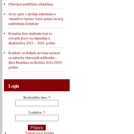
Obavijest političkim subjektima
Javni oglas o prodaji nekretnina u
vlasništvu Općine Vareš putem Javnog
nadmetanja-licitaticije
Konačna lista studenata koji su
ostvarili pravo na stipendiju u
akademskoj 2023. - 2024. godini
Konkurs za dodjelu novčane pomoći
za nabavku obaveznih udžbenika –
djeci Branilaca za školsku 2024./2025.
godinu
Login
Korisničko ime:
*
Lozinka:
*
Zatraži novu lozinku