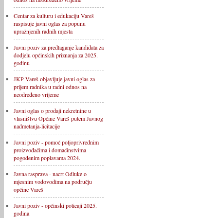
Centar za kulturu i edukaciju Vareš
raspisuje javni oglas za popunu
upražnjenih radnih mjesta
Javni poziv za predlaganje kandidata za
dodjelu općinskih priznanja za 2025.
godinu
JKP Vareš objavljuje javni oglas za
prijem radnika u radni odnos na
neodređeno vrijeme
Javni oglas o prodaji nekretnine u
vlasništvu Općine Vareš putem Javnog
nadmetanja-licitacije
Javni poziv - pomoć poljoprivrednim
proizvođačima i domaćinstvima
pogođenim poplavama 2024.
Javna rasprava - nacrt Odluke o
mjesnim vodovodima na području
općine Vareš
Javni poziv - općinski poticaji 2025.
godina