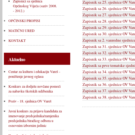
Zapisnici sa sjednica
Zapisnik sa 25. sjednice OV Var
Općinskog Vijeća (saziv 2008.
Zapisnik sa 26. sjednice OV Vare
- 2012.)
Zapisnik sa 27. sjednice OV Var
OPĆINSKI PROPISI
Zapisnik sa 28. sjednice OV Vare
Zapisnik sa 29. sjednice OV Var
MATIČNI URED
Zapisnik sa 30. sjednice OV Var
Zapisnik sa 2. vanredne sjednic
KONTAKT
Zapisnik sa 31. sjednice OV Var
Zapisnik sa 32. sjednice OV Var
Aktuelno
Zapisnik sa 33. sjednice OV Var
Zapisnik sa prve tematske sjed
Zapisnik sa 34. sjednice OV Var
Centar za kulturu i edukaciju Vareš -
poništenje javnog oglasa
Zapisnik sa 35. sjednice OV Var
Zapisnik sa 36. sjednice OV Var
Konkurs za dodjelu novčane pomoći
Zapisnik sa 37. sjednice OV Var
za nabavku školskih udžbenika
Zapisnik sa 38. sjednice OV Var
Poziv - 18. sjednica OV Vareš
Javni konkurs za prijavu kandidata za
imenovanje predsjednika/zamjenika
predsjednika biračkog odbora u
osnovnim izbornim jedinic