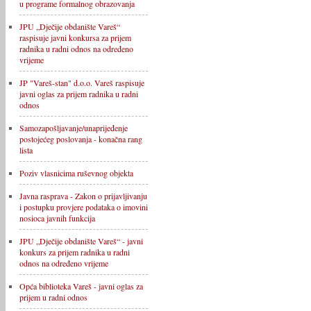
u programe formalnog obrazovanja
JPU „Dječije obdanište Vareš“
raspisuje javni konkursa za prijem
radnika u radni odnos na određeno
vrijeme
JP "Vareš-stan" d.o.o. Vareš raspisuje
javni oglas za prijem radnika u radni
odnos
Samozapošljavanje/unaprijeđenje
postojećeg poslovanja - konačna rang
lista
Poziv vlasnicima ruševnog objekta
Javna rasprava - Zakon o prijavljivanju
i postupku provjere podataka o imovini
nosioca javnih funkcija
JPU „Dječije obdanište Vareš“ - javni
konkurs za prijem radnika u radni
odnos na određeno vrijeme
Opća biblioteka Vareš - javni oglas za
prijem u radni odnos