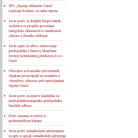
JPU „Dječije obdanište Vareš“
raspisuje konkurs za radna mjesta
Javni poziv za dodjelu bespovratnih
sredstava za projekte povećanja
energetske efikasnosti u stambenom
sektoru u Zeničko-dobojsk
Javni oglas za izbor i imenovanje
predsjednika i članova Skupštine
Javnog komunalnog preduzeća d.o.o.
Vareš
Obavijest za korisnike privremenih
objekata postavljenih na zemljištu u
vlasništvu, odnosno pod upravljanjem
Općine Vareš
Javni poziv za prijavu kandidata za
predsjednike/zamjenike predsjednika
biračkih odbora
Poziv ženama za učešće u
poduzetničkom kampu
Javni poziv omladinskim udruženjima
za upis u spisak omladinskih udruženja