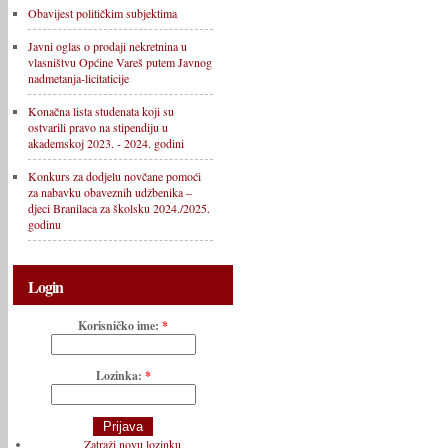
Obavijest političkim subjektima
Javni oglas o prodaji nekretnina u
vlasništvu Općine Vareš putem Javnog
nadmetanja-licitaticije
Konačna lista studenata koji su
ostvarili pravo na stipendiju u
akademskoj 2023. - 2024. godini
Konkurs za dodjelu novčane pomoći
za nabavku obaveznih udžbenika –
djeci Branilaca za školsku 2024./2025.
godinu
Login
Korisničko ime:
*
Lozinka:
*
Zatraži novu lozinku