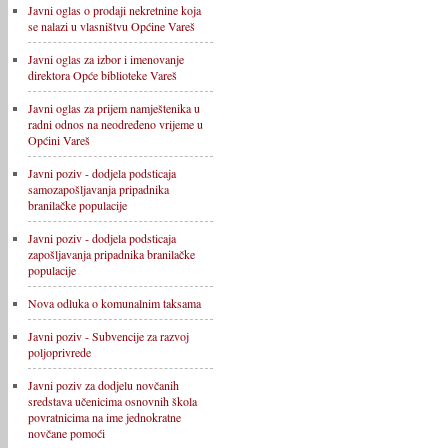
Javni oglas o prodaji nekretnine koja
se nalazi u vlasništvu Općine Vareš
Javni oglas za izbor i imenovanje
direktora Opće biblioteke Vareš
Javni oglas za prijem namještenika u
radni odnos na neodređeno vrijeme u
Općini Vareš
Javni poziv - dodjela podsticaja
samozapošljavanja pripadnika
branilačke populacije
Javni poziv - dodjela podsticaja
zapošljavanja pripadnika branilačke
populacije
Nova odluka o komunalnim taksama
Javni poziv - Subvencije za razvoj
poljoprivrede
Javni poziv za dodjelu novčanih
sredstava učenicima osnovnih škola
povratnicima na ime jednokratne
novčane pomoći