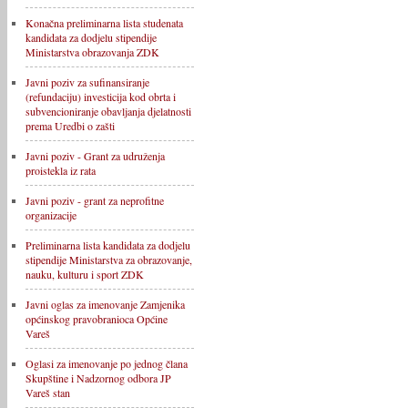
Konačna preliminarna lista studenata
kandidata za dodjelu stipendije
Ministarstva obrazovanja ZDK
Javni poziv za sufinansiranje
(refundaciju) investicija kod obrta i
subvencioniranje obavljanja djelatnosti
prema Uredbi o zašti
Javni poziv - Grant za udruženja
proistekla iz rata
Javni poziv - grant za neprofitne
organizacije
Preliminarna lista kandidata za dodjelu
stipendije Ministarstva za obrazovanje,
nauku, kulturu i sport ZDK
Javni oglas za imenovanje Zamjenika
općinskog pravobranioca Općine
Vareš
Oglasi za imenovanje po jednog člana
Skupštine i Nadzornog odbora JP
Vareš stan