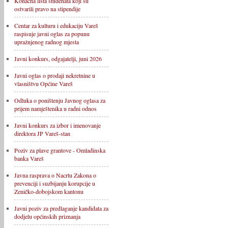
Konačna lista studenata koji su
ostvarili pravo na stipendije
Centar za kulturu i edukaciju Vareš
raspisuje javni oglas za popunu
upražnjenog radnog mjesta
Javni konkurs, odgajatelji, juni 2026
Javni oglas o prodaji nekretnine u
vlasništvu Općine Vareš
Odluka o poništenju Javnog oglasa za
prijem namještenika u radni odnos
Javni konkurs za izbor i imenovanje
direktora JP Vareš-stan
Poziv za plave grantove - Omladinska
banka Vareš
Javna rasprava o Nacrtu Zakona o
prevenciji i suzbijanju korupcije u
Zeničko-dobojskom kantonu
Javni poziv za predlaganje kandidata za
dodjelu općinskih priznanja