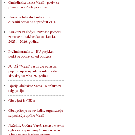
Omladinska banka Vareš - poziv za
plave i narančaste grantove
Konačna lista studenata koji su
ostvarili pravo na stipendiju ZDK
Konkurs za dodjelu novčane pomoći
za nabavku udžbenika za školsku
2025. - 2026. godinu
Preliminarna lista - EU projekat
podrške oporavku od poplava
JU OŠ “Vareš” raspisuje oglas za
popunu upražnjenih radnih mjesta u
školskoj 2025/2026. godini
Dječije obdanište Vareš - Konkurs za
odgajatelja
Obavijest iz CIK-a
Obavještenje za nevladine organizacije
sa područja općine Vareš
Načelnik Općine Vareš, raspisuje javni
oglas za prijem namještenika u radni
odnos na neodređeno vrijeme