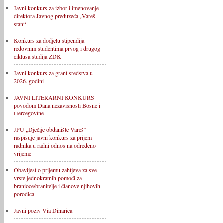
Javni konkurs za izbor i imenovanje
direktora Javnog preduzeća „Vareš-
stan“
Konkurs za dodjelu stipendija
redovnim studentima prvog i drugog
ciklusa studija ZDK
Javni konkurs za grant sredstva u
2026. godini
JAVNI LITERARNI KONKURS
povodom Dana nezavisnosti Bosne i
Hercegovine
JPU „Dječije obdanište Vareš“
raspisuje javni konkurs za prijem
radnika u radni odnos na određeno
vrijeme
Obavijest o prijemu zahtjeva za sve
vrste jednokratnih pomoći za
branioce/branitelje i članove njihovih
porodica
Javni poziv Via Dinarica