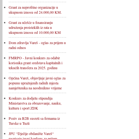
Grant za neprofitne organizacije u
ukupnom iznosu od 24.000,00 KM.
Grant za učešće u finansiranju
udruženja proisteklih iz rata u
ukupnom iznosu od 10.000,00 KM
Dom zdravlja Vareš - oglas za prijem u
radni odnos
FMRPO - Javni konkurs za odabir
korisnika grant sredstava kapitalnih i
tekućih transfera za 2025. godinu
Općina Vareš, objavljuje javni oglas za
popunu upražnjenih radnih mjesta
namještenika na neodređeno vrijeme
Konkurs za dodjelu stipendija
Ministarstva za obrazovanje, nauku,
kulturu i sport ZDK
Poziv za B2B susreti sa firmama iz
Turske u Tuzli
JPU “Dječije obdanište Vareš“
raspisuje javni konkurs za prijem