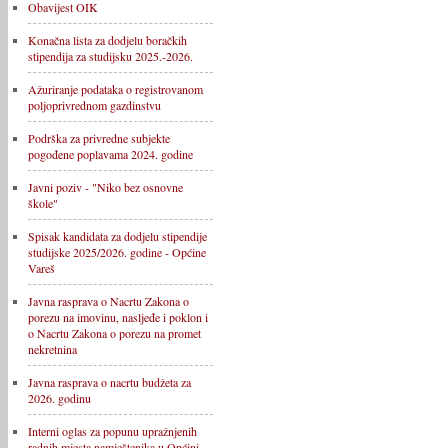
Obavijest OIK
Konačna lista za dodjelu boračkih
stipendija za studijsku 2025.-2026.
Ažuriranje podataka o registrovanom
poljoprivrednom gazdinstvu
Podrška za privredne subjekte
pogođene poplavama 2024. godine
Javni poziv - "Niko bez osnovne
škole"
Spisak kandidata za dodjelu stipendije
studijske 2025/2026. godine - Općine
Vareš
Javna rasprava o Nacrtu Zakona o
porezu na imovinu, nasljeđe i poklon i
o Nacrtu Zakona o porezu na promet
nekretnina
Javna rasprava o nacrtu budžeta za
2026. godinu
Interni oglas za popunu upražnjenih
radnih mjesta namještenika u Općini