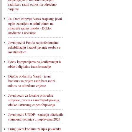
radnika u radni odnos na određeno
vrijeme
JU Dom zdravlja Vareš raspisuje javni
oglas za prijem u radni odnos na
slijedeće radno mjesto - Doktor
medicine 1 izvršilac
Javni pozivi Fonda za profesionalnu
rehabilitaciju i zapošljavanje osoba sa
invaliditetom
Poziv kompanijama na konferenciju iz
oblasti digitalne transformacije
Dječije obdanište Vareš - javni
konkurs za prijem radnika u radni
odnos na određeno vrijeme
Javni poziv za lokalne privredne
subjekte, process samozapošljavanja,
obuke i stručnog osposobljavanja
Javni poziv UNDP - sanacija oštećenih
stambenih jedinica u poplavama 2024
Drugi javni konkurs za upis polaznika