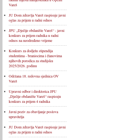
Vareš
JU Dom zdravlja Vareš raspisuje javni
oglas za prijem u radni odnos
JPU „Dječije obdanište Vareš“ - javni
konkurs za prijem radnika u radni
odnos na neodređeno vrijeme
Konkurs za dodjelu stipendija
studentima - braniocima i članovima
njihovih porodica za studijsku
2025/2026. godinu
Održana 18. redovna sjednica OV
Vareš
Upravni odbor i direktorica JPU
„Dječije obdanište Vareš“ raspisuju
konkurs za prijem 4 radnika
Javni poziv za obavljanje poslova
upravitelja
JU Dom zdravlja Vareš raspisuje javni
oglas za prijem u radni odnos