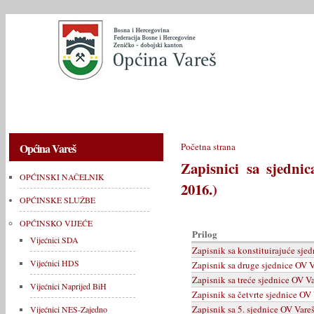
OPĆINSKI NAČELNIK
OPĆINSKE SLUŽBE
OPĆINSKO V
Općina Vareš
Početna strana
Zapisnici sa sjednic
OPĆINSKI NAČELNIK
2016.)
OPĆINSKE SLUŽBE
OPĆINSKO VIJEĆE
Prilog
Vijećnici SDA
Zapisnik sa konstituirajuće sje
Vijećnici HDS
Zapisnik sa druge sjednice OV 
Zapisnik sa treće sjednice OV V
Vijećnici Naprijed BiH
Zapisnik sa četvrte sjednice OV
Zapisnik sa 5. sjednice OV Vare
Vijećnici NES-Zajedno