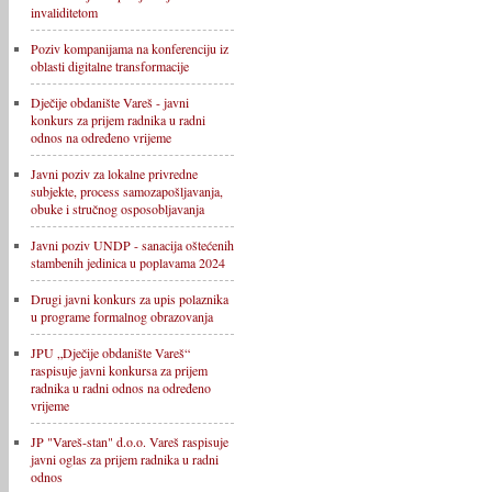
invaliditetom
Poziv kompanijama na konferenciju iz
oblasti digitalne transformacije
Dječije obdanište Vareš - javni
konkurs za prijem radnika u radni
odnos na određeno vrijeme
Javni poziv za lokalne privredne
subjekte, process samozapošljavanja,
obuke i stručnog osposobljavanja
Javni poziv UNDP - sanacija oštećenih
stambenih jedinica u poplavama 2024
Drugi javni konkurs za upis polaznika
u programe formalnog obrazovanja
JPU „Dječije obdanište Vareš“
raspisuje javni konkursa za prijem
radnika u radni odnos na određeno
vrijeme
JP "Vareš-stan" d.o.o. Vareš raspisuje
javni oglas za prijem radnika u radni
odnos