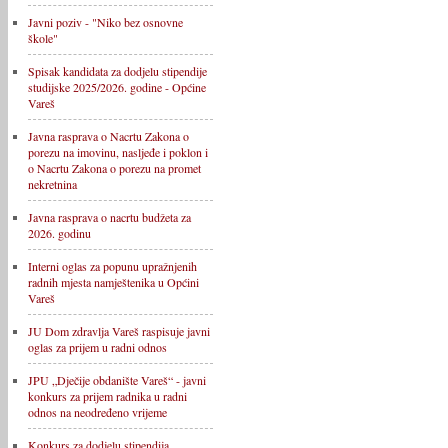
Javni poziv - "Niko bez osnovne
škole"
Spisak kandidata za dodjelu stipendije
studijske 2025/2026. godine - Općine
Vareš
Javna rasprava o Nacrtu Zakona o
porezu na imovinu, nasljeđe i poklon i
o Nacrtu Zakona o porezu na promet
nekretnina
Javna rasprava o nacrtu budžeta za
2026. godinu
Interni oglas za popunu upražnjenih
radnih mjesta namještenika u Općini
Vareš
JU Dom zdravlja Vareš raspisuje javni
oglas za prijem u radni odnos
JPU „Dječije obdanište Vareš“ - javni
konkurs za prijem radnika u radni
odnos na neodređeno vrijeme
Konkurs za dodjelu stipendija