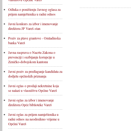
Odluka o poništenju Javnog oglasa za
prijem namještenika u radni odnos
Javni konkurs za izbor i imenovanje
direktora JP Vareš-stan
Poziv za plave grantove - Omladinska
banka Vareš
Javna rasprava o Nacrtu Zakona o
prevenciji i suzbijanju korupcije u
Zeničko-dobojskom kantonu
Javni poziv za predlaganje kandidata za
dodjelu općinskih priznanja
Javni oglas o prodaji nekretnine koja
se nalazi u vlasništvu Općine Vareš
Javni oglas za izbor i imenovanje
direktora Opće biblioteke Vareš
Javni oglas za prijem namještenika u
radni odnos na neodređeno vrijeme u
Općini Vareš