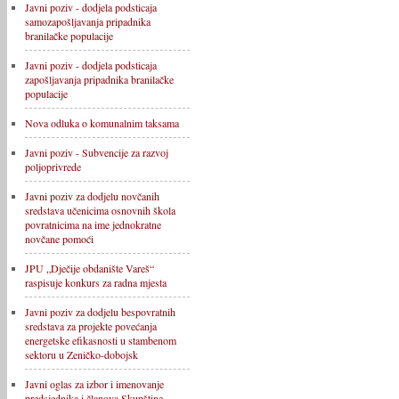
Javni poziv - dodjela podsticaja
samozapošljavanja pripadnika
branilačke populacije
Javni poziv - dodjela podsticaja
zapošljavanja pripadnika branilačke
populacije
Nova odluka o komunalnim taksama
Javni poziv - Subvencije za razvoj
poljoprivrede
Javni poziv za dodjelu novčanih
sredstava učenicima osnovnih škola
povratnicima na ime jednokratne
novčane pomoći
JPU „Dječije obdanište Vareš“
raspisuje konkurs za radna mjesta
Javni poziv za dodjelu bespovratnih
sredstava za projekte povećanja
energetske efikasnosti u stambenom
sektoru u Zeničko-dobojsk
Javni oglas za izbor i imenovanje
predsjednika i članova Skupštine