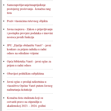
Samozapošljavanje/unaprijeđenje
postojećeg poslovanja - konačna rang
lista
Poziv vlasnicima ruševnog objekta
Javna rasprava - Zakon o prijavljivanju
i postupku provjere podataka o imovini
nosioca javnih funkcija
JPU „Dječije obdanište Vareš“ - javni
konkurs za prijem radnika u radni
odnos na određeno vrijeme
Opća biblioteka Vareš - javni oglas za
prijem u radni odnos
Obavijest političkim subjektima
Javni oglas o prodaji nekretnina u
vlasništvu Općine Vareš putem Javnog
nadmetanja-licitaticije
Konačna lista studenata koji su
ostvarili pravo na stipendiju u
akademskoj 2023. - 2024. godini