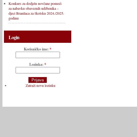
Konkurs za dodjelu novčane pomoći
za nabavku obaveznih udžbenika –
djeci Branilaca za školsku 2024./2025.
godinu
Login
Korisničko ime:
*
Lozinka:
*
Zatraži novu lozinku