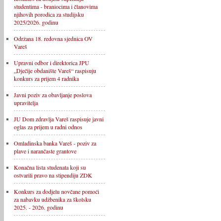
studentima - braniocima i članovima
njihovih porodica za studijsku
2025/2026. godinu
Održana 18. redovna sjednica OV
Vareš
Upravni odbor i direktorica JPU
„Dječije obdanište Vareš“ raspisuju
konkurs za prijem 4 radnika
Javni poziv za obavljanje poslova
upravitelja
JU Dom zdravlja Vareš raspisuje javni
oglas za prijem u radni odnos
Omladinska banka Vareš - poziv za
plave i narančaste grantove
Konačna lista studenata koji su
ostvarili pravo na stipendiju ZDK
Konkurs za dodjelu novčane pomoći
za nabavku udžbenika za školsku
2025. - 2026. godinu