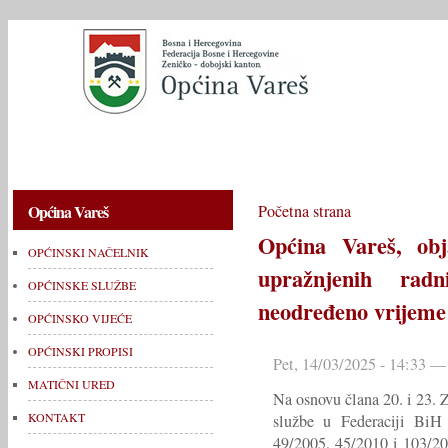
OPĆINSKI NAČELNIK
OPĆINSKE SLUŽBE
OPĆINSKO V
Općina Vareš
Početna strana
Općina Vareš, obj
OPĆINSKI NAČELNIK
upražnjenih rad
OPĆINSKE SLUŽBE
neodređeno vrijeme
OPĆINSKO VIJEĆE
OPĆINSKI PROPISI
Pet, 14/03/2025 - 14:33 —
MATIČNI URED
Na osnovu člana 20. i 23.
KONTAKT
službe u Federaciji BiH 
49/2005, 45/2010 i 103/2021