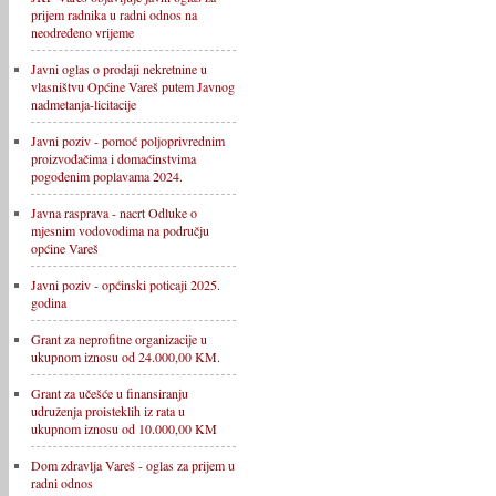
prijem radnika u radni odnos na
neodređeno vrijeme
Javni oglas o prodaji nekretnine u
vlasništvu Općine Vareš putem Javnog
nadmetanja-licitacije
Javni poziv - pomoć poljoprivrednim
proizvođačima i domaćinstvima
pogođenim poplavama 2024.
Javna rasprava - nacrt Odluke o
mjesnim vodovodima na području
općine Vareš
Javni poziv - općinski poticaji 2025.
godina
Grant za neprofitne organizacije u
ukupnom iznosu od 24.000,00 KM.
Grant za učešće u finansiranju
udruženja proisteklih iz rata u
ukupnom iznosu od 10.000,00 KM
Dom zdravlja Vareš - oglas za prijem u
radni odnos