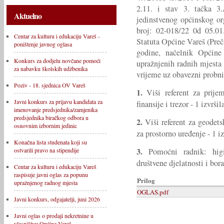
2.11. i stav 3. tačka 3.
Aktuelno
jedinstvenog općinskog or
broj: 02-018/22 0d 05.01
Centar za kulturu i edukaciju Vareš -
Statuta Općine Vareš (Preči
poništenje javnog oglasa
godine, načelnik Općine
Konkurs za dodjelu novčane pomoći
upražnjenih radnih mjesta
za nabavku školskih udžbenika
vrijeme uz obavezni probni 
Poziv - 18. sjednica OV Vareš
1.
Viši referent za prije
Javni konkurs za prijavu kandidata za
finansije i trezor - 1 izvršil
imenovanje predsjednika/zamjenika
predsjednika biračkog odbora u
2.
Viši referent za geodets
osnovnim izbornim jedinic
za prostorno uređenje - 1 iz
Konačna lista studenata koji su
3.
Pomoćni radnik: higij
ostvarili pravo na stipendije
društvene djelatnosti i bora
Centar za kulturu i edukaciju Vareš
raspisuje javni oglas za popunu
Prilog
upražnjenog radnog mjesta
OGLAS.pdf
Javni konkurs, odgajatelji, juni 2026
Javni oglas o prodaji nekretnine u
vlasništvu Općine Vareš