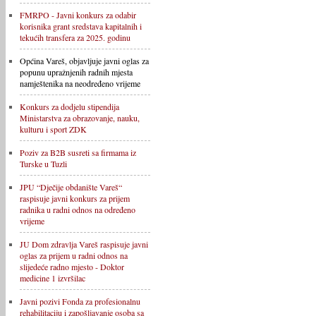
FMRPO - Javni konkurs za odabir
korisnika grant sredstava kapitalnih i
tekućih transfera za 2025. godinu
Općina Vareš, objavljuje javni oglas za
popunu upražnjenih radnih mjesta
namještenika na neodređeno vrijeme
Konkurs za dodjelu stipendija
Ministarstva za obrazovanje, nauku,
kulturu i sport ZDK
Poziv za B2B susreti sa firmama iz
Turske u Tuzli
JPU “Dječije obdanište Vareš“
raspisuje javni konkurs za prijem
radnika u radni odnos na određeno
vrijeme
JU Dom zdravlja Vareš raspisuje javni
oglas za prijem u radni odnos na
slijedeće radno mjesto - Doktor
medicine 1 izvršilac
Javni pozivi Fonda za profesionalnu
rehabilitaciju i zapošljavanje osoba sa