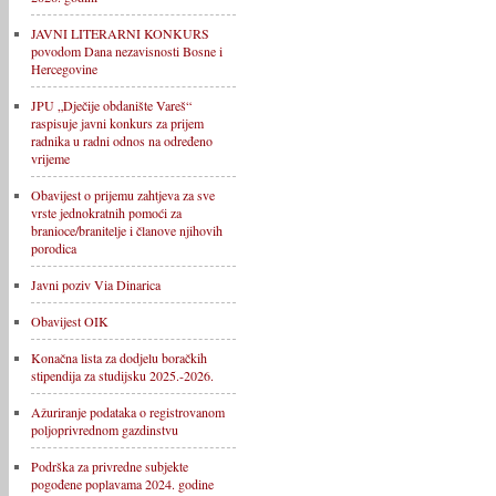
JAVNI LITERARNI KONKURS
povodom Dana nezavisnosti Bosne i
Hercegovine
JPU „Dječije obdanište Vareš“
raspisuje javni konkurs za prijem
radnika u radni odnos na određeno
vrijeme
Obavijest o prijemu zahtjeva za sve
vrste jednokratnih pomoći za
branioce/branitelje i članove njihovih
porodica
Javni poziv Via Dinarica
Obavijest OIK
Konačna lista za dodjelu boračkih
stipendija za studijsku 2025.-2026.
Ažuriranje podataka o registrovanom
poljoprivrednom gazdinstvu
Podrška za privredne subjekte
pogođene poplavama 2024. godine