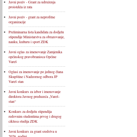
Javni poziv - Grant za udruženja
proistekla iz rata
Javni poziv - grant za neprofitne
organizacije
Preliminarna lista kandidata za dodjelu
stipendije Ministarstva za obrazovanje,
nauku, kulturu i sport ZDK
Javni oglas za imenovanje Zamjenika
općinskog pravobranioca Općine
Vareš
Oglasi za imenovanje po jednog člana
Skupštine i Nadzornog odbora JP
Vareš stan
Javni konkurs za izbor i imenovanje
direktora Javnog preduzeća „Vareš-
stan“
Konkurs za dodjelu stipendija
redovnim studentima prvog i drugog
ciklusa studija ZDK
Javni konkurs za grant sredstva u
2026. godini