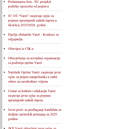
Preliminarna lista - EU projekat
podrške oporavku od poplava
JU OŠ “Vareš” raspisuje oglas za
popunu upražnjenih radnih mjesta u
školskoj 2025/2026. godini
Dječije obdanište Vareš - Konkurs za
odgajatelja
Obavijest iz CIK-a
Obavještenje za nevladine organizacije
sa područja općine Vareš
Načelnik Općine Vareš, raspisuje javni
oglas za prijem namještenika u radni
odnos na neodređeno vrijeme
Centar za kulturu i edukaciju Vareš
raspisuje javni oglas za popunu
upražnjenih radnih mjesta
Javni poziv za predlaganje kandidata za
dodjelu općinskih priznanja za 2025.
godinu
JKP Vareš objavljuje javni oglas za