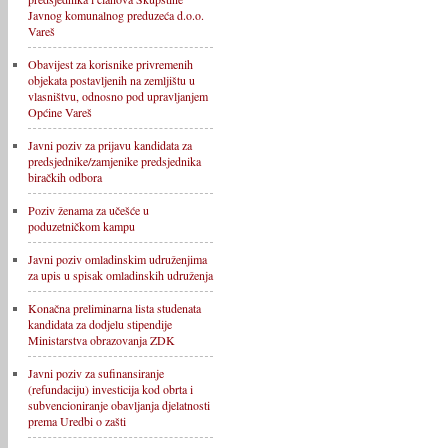
Javnog komunalnog preduzeća d.o.o.
Vareš
Obavijest za korisnike privremenih
objekata postavljenih na zemljištu u
vlasništvu, odnosno pod upravljanjem
Općine Vareš
Javni poziv za prijavu kandidata za
predsjednike/zamjenike predsjednika
biračkih odbora
Poziv ženama za učešće u
poduzetničkom kampu
Javni poziv omladinskim udruženjima
za upis u spisak omladinskih udruženja
Konačna preliminarna lista studenata
kandidata za dodjelu stipendije
Ministarstva obrazovanja ZDK
Javni poziv za sufinansiranje
(refundaciju) investicija kod obrta i
subvencioniranje obavljanja djelatnosti
prema Uredbi o zašti