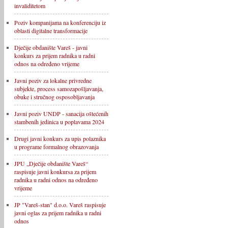
invaliditetom
Poziv kompanijama na konferenciju iz
oblasti digitalne transformacije
Dječije obdanište Vareš - javni
konkurs za prijem radnika u radni
odnos na određeno vrijeme
Javni poziv za lokalne privredne
subjekte, process samozapošljavanja,
obuke i stručnog osposobljavanja
Javni poziv UNDP - sanacija oštećenih
stambenih jedinica u poplavama 2024
Drugi javni konkurs za upis polaznika
u programe formalnog obrazovanja
JPU „Dječije obdanište Vareš“
raspisuje javni konkursa za prijem
radnika u radni odnos na određeno
vrijeme
JP "Vareš-stan" d.o.o. Vareš raspisuje
javni oglas za prijem radnika u radni
odnos