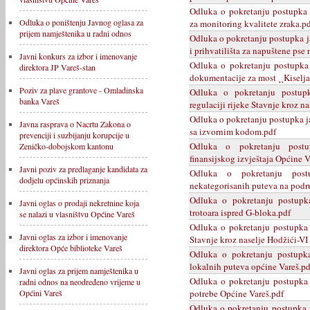
Odluka o pokretanju postupka 
Odluka o poništenju Javnog oglasa za
za monitoring kvalitete zraka.p
prijem namještenika u radni odnos
Odluka o pokretanju postupka j
i prihvatilišta za napuštene pse
Javni konkurs za izbor i imenovanje
Odluka o pokretanju postupka 
direktora JP Vareš-stan
dokumentacije za most ¸¸Kiseljak
Poziv za plave grantove - Omladinska
Odluka o pokretanju postup
banka Vareš
regulaciji rijeke Stavnje kroz n
Odluka o pokretanju postupka j
Javna rasprava o Nacrtu Zakona o
sa izvornim kodom.pdf
prevenciji i suzbijanju korupcije u
Odluka o pokretanju postu
Zeničko-dobojskom kantonu
finansijskog izvještaja Općine 
Javni poziv za predlaganje kandidata za
Odluka o pokretanju post
dodjelu općinskih priznanja
nekategorisanih puteva na podr
Odluka o pokretanju postupk
Javni oglas o prodaji nekretnine koja
trotoara ispred G-bloka.pdf
se nalazi u vlasništvu Općine Vareš
Odluka o pokretanju postupka 
Javni oglas za izbor i imenovanje
Stavnje kroz naselje Hodžići-VI 
direktora Opće biblioteke Vareš
Odluka o pokretanju postupka
lokalnih puteva općine Vareš.pd
Javni oglas za prijem namještenika u
Odluka o pokretanju postupka 
radni odnos na neodređeno vrijeme u
potrebe Općine Vareš.pdf
Općini Vareš
Odluka o pokretanju postupka