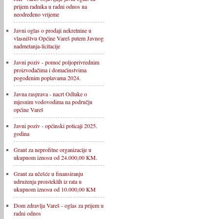
prijem radnika u radni odnos na
neodređeno vrijeme
Javni oglas o prodaji nekretnine u
vlasništvu Općine Vareš putem Javnog
nadmetanja-licitacije
Javni poziv - pomoć poljoprivrednim
proizvođačima i domaćinstvima
pogođenim poplavama 2024.
Javna rasprava - nacrt Odluke o
mjesnim vodovodima na području
općine Vareš
Javni poziv - općinski poticaji 2025.
godina
Grant za neprofitne organizacije u
ukupnom iznosu od 24.000,00 KM.
Grant za učešće u finansiranju
udruženja proisteklih iz rata u
ukupnom iznosu od 10.000,00 KM
Dom zdravlja Vareš - oglas za prijem u
radni odnos