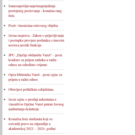
Samozapošljavanje/unaprijeđenje
postojećeg poslovanja - konačna rang
lista
Poziv vlasnicima ruševnog objekta
Javna rasprava - Zakon o prijavljivanju
i postupku provjere podataka o imovini
nosioca javnih funkcija
JPU „Dječije obdanište Vareš“ - javni
konkurs za prijem radnika u radni
odnos na određeno vrijeme
Opća biblioteka Vareš - javni oglas za
prijem u radni odnos
Obavijest političkim subjektima
Javni oglas o prodaji nekretnina u
vlasništvu Općine Vareš putem Javnog
nadmetanja-licitaticije
Konačna lista studenata koji su
ostvarili pravo na stipendiju u
akademskoj 2023. - 2024. godini