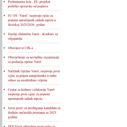
Preliminarna lista - EU projekat
podrške oporavku od poplava
JU OŠ “Vareš” raspisuje oglas za
popunu upražnjenih radnih mjesta u
školskoj 2025/2026. godini
Dječije obdanište Vareš - Konkurs za
odgajatelja
Obavijest iz CIK-a
Obavještenje za nevladine organizacije
sa područja općine Vareš
Načelnik Općine Vareš, raspisuje javni
oglas za prijem namještenika u radni
odnos na neodređeno vrijeme
Centar za kulturu i edukaciju Vareš
raspisuje javni oglas za popunu
upražnjenih radnih mjesta
Javni poziv za predlaganje kandidata za
dodjelu općinskih priznanja za 2025.
godinu
JKP Vareš objavljuje javni oglas za