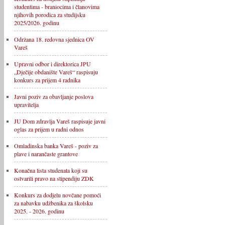
studentima - braniocima i članovima
njihovih porodica za studijsku
2025/2026. godinu
Održana 18. redovna sjednica OV
Vareš
Upravni odbor i direktorica JPU
„Dječije obdanište Vareš“ raspisuju
konkurs za prijem 4 radnika
Javni poziv za obavljanje poslova
upravitelja
JU Dom zdravlja Vareš raspisuje javni
oglas za prijem u radni odnos
Omladinska banka Vareš - poziv za
plave i narančaste grantove
Konačna lista studenata koji su
ostvarili pravo na stipendiju ZDK
Konkurs za dodjelu novčane pomoći
za nabavku udžbenika za školsku
2025. - 2026. godinu