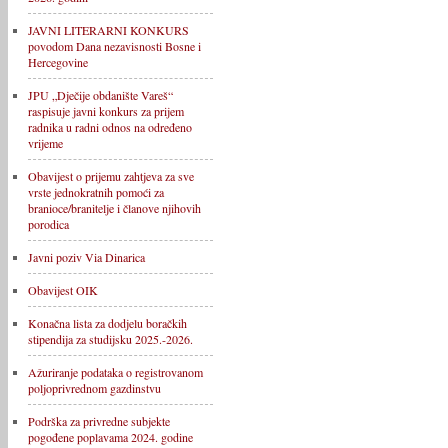
JAVNI LITERARNI KONKURS
povodom Dana nezavisnosti Bosne i
Hercegovine
JPU „Dječije obdanište Vareš“
raspisuje javni konkurs za prijem
radnika u radni odnos na određeno
vrijeme
Obavijest o prijemu zahtjeva za sve
vrste jednokratnih pomoći za
branioce/branitelje i članove njihovih
porodica
Javni poziv Via Dinarica
Obavijest OIK
Konačna lista za dodjelu boračkih
stipendija za studijsku 2025.-2026.
Ažuriranje podataka o registrovanom
poljoprivrednom gazdinstvu
Podrška za privredne subjekte
pogođene poplavama 2024. godine