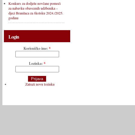
Konkurs za dodjelu novčane pomoći
za nabavku obaveznih udžbenika –
djeci Branilaca za školsku 2024./2025.
godinu
Login
Korisničko ime:
*
Lozinka:
*
Zatraži novu lozinku