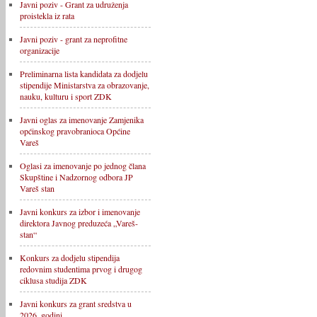
Javni poziv - Grant za udruženja
proistekla iz rata
Javni poziv - grant za neprofitne
organizacije
Preliminarna lista kandidata za dodjelu
stipendije Ministarstva za obrazovanje,
nauku, kulturu i sport ZDK
Javni oglas za imenovanje Zamjenika
općinskog pravobranioca Općine
Vareš
Oglasi za imenovanje po jednog člana
Skupštine i Nadzornog odbora JP
Vareš stan
Javni konkurs za izbor i imenovanje
direktora Javnog preduzeća „Vareš-
stan“
Konkurs za dodjelu stipendija
redovnim studentima prvog i drugog
ciklusa studija ZDK
Javni konkurs za grant sredstva u
2026. godini