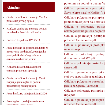
putevima na području općine Va
Aktuelno
Odluka o pokretanju postupka 
Stavnje kroz naselje Hodžići-V 
Centar za kulturu i edukaciju Vareš -
Odluka o pokretanju postupka 
poništenje javnog oglasa
pomoćnom objektu na Bobovcu
Odluka o pokretanju postu
Konkurs za dodjelu novčane pomoći
nekategorisanih puteva na podr
za nabavku školskih udžbenika
Odluka o pokretanju postupka
potrebe Općine Vareš.pdf
Poziv - 18. sjednica OV Vareš
Odluka o pokretanju postupka
Javni konkurs za prijavu kandidata za
montažom.pdf
imenovanje predsjednika/zamjenika
Odluka o pokretanju postup
predsjednika biračkog odbora u
dostavom za rad MZ.pdf
osnovnim izbornim jedinic
Odluka o pokretanju postupka j
Konačna lista studenata koji su
smeće.pdf
ostvarili pravo na stipendije
Odluka o pokretanju postupka 
stubova sa postoljem za uličnu 
Centar za kulturu i edukaciju Vareš
Odluka o pokretanju postupka 
raspisuje javni oglas za popunu
peleta za Općinu Vareš.pdf
upražnjenog radnog mjesta
Odluka o pokretanju postupka j
Javni konkurs, odgajatelji, juni 2026
rupa.pdf
Odluka o pokretanju postupka j
Javni oglas o prodaji nekretnine u
potrebe Općine Vareš.pdf
vlasništvu Općine Vareš