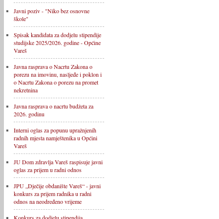
Javni poziv - "Niko bez osnovne
škole"
Spisak kandidata za dodjelu stipendije
studijske 2025/2026. godine - Općine
Vareš
Javna rasprava o Nacrtu Zakona o
porezu na imovinu, nasljeđe i poklon i
o Nacrtu Zakona o porezu na promet
nekretnina
Javna rasprava o nacrtu budžeta za
2026. godinu
Interni oglas za popunu upražnjenih
radnih mjesta namještenika u Općini
Vareš
JU Dom zdravlja Vareš raspisuje javni
oglas za prijem u radni odnos
JPU „Dječije obdanište Vareš“ - javni
konkurs za prijem radnika u radni
odnos na neodređeno vrijeme
Konkurs za dodjelu stipendija