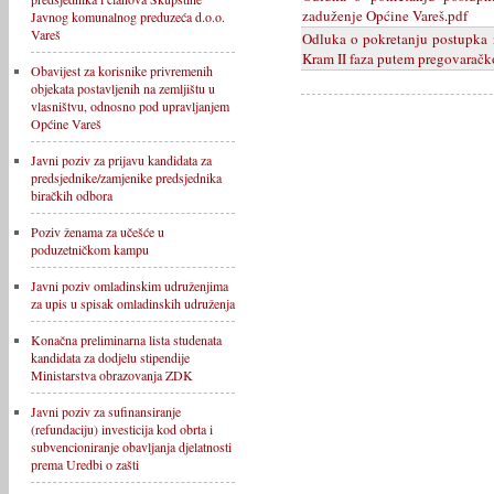
zaduženje Općine Vareš.pdf
Javnog komunalnog preduzeća d.o.o.
Vareš
Odluka o pokretanju postupka 
Kram II faza putem pregovaračk
Obavijest za korisnike privremenih
objekata postavljenih na zemljištu u
vlasništvu, odnosno pod upravljanjem
Općine Vareš
Javni poziv za prijavu kandidata za
predsjednike/zamjenike predsjednika
biračkih odbora
Poziv ženama za učešće u
poduzetničkom kampu
Javni poziv omladinskim udruženjima
za upis u spisak omladinskih udruženja
Konačna preliminarna lista studenata
kandidata za dodjelu stipendije
Ministarstva obrazovanja ZDK
Javni poziv za sufinansiranje
(refundaciju) investicija kod obrta i
subvencioniranje obavljanja djelatnosti
prema Uredbi o zašti