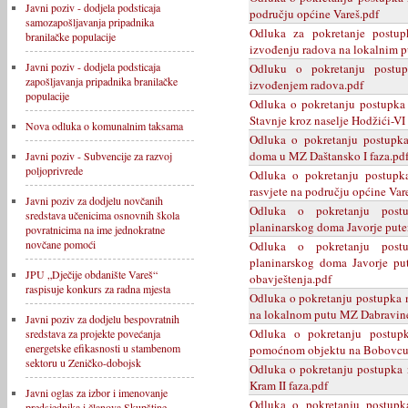
Javni poziv - dodjela podsticaja
području općine Vareš.pdf
samozapošljavanja pripadnika
Odluka za pokretanje postup
branilačke populacije
izvođenju radova na lokalnim 
Javni poziv - dodjela podsticaja
Odluku o pokretanju postu
zapošljavanja pripadnika branilačke
izvođenjem radova.pdf
populacije
Odluka o pokretanju postupka 
Stavnje kroz naselje Hodžići-VI 
Nova odluka o komunalnim taksama
Odluka o pokretanju postupka
doma u MZ Daštansko I faza.pd
Javni poziv - Subvencije za razvoj
poljoprivrede
Odluka o pokretanju postupka
rasvjete na području općine Var
Javni poziv za dodjelu novčanih
Odluka o pokretanju postu
sredstava učenicima osnovnih škola
planinarskog doma Javorje put
povratnicima na ime jednokratne
novčane pomoći
Odluka o pokretanju postu
planinarskog doma Javorje pu
JPU „Dječije obdanište Vareš“
obavještenja.pdf
raspisuje konkurs za radna mjesta
Odluka o pokretanju postupka na
na lokalnom putu MZ Dabravin
Javni poziv za dodjelu bespovratnih
Odluka o pokretanju postupk
sredstava za projekte povećanja
energetske efikasnosti u stambenom
pomoćnom objektu na Bobovcu
sektoru u Zeničko-dobojsk
Odluka o pokretanju postupka 
Kram II faza.pdf
Javni oglas za izbor i imenovanje
Odluka o pokretanju postupk
predsjednika i članova Skupštine