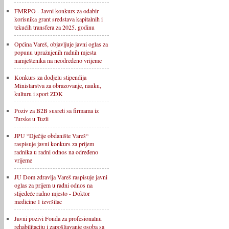
FMRPO - Javni konkurs za odabir
korisnika grant sredstava kapitalnih i
tekućih transfera za 2025. godinu
Općina Vareš, objavljuje javni oglas za
popunu upražnjenih radnih mjesta
namještenika na neodređeno vrijeme
Konkurs za dodjelu stipendija
Ministarstva za obrazovanje, nauku,
kulturu i sport ZDK
Poziv za B2B susreti sa firmama iz
Turske u Tuzli
JPU “Dječije obdanište Vareš“
raspisuje javni konkurs za prijem
radnika u radni odnos na određeno
vrijeme
JU Dom zdravlja Vareš raspisuje javni
oglas za prijem u radni odnos na
slijedeće radno mjesto - Doktor
medicine 1 izvršilac
Javni pozivi Fonda za profesionalnu
rehabilitaciju i zapošljavanje osoba sa