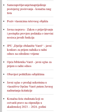
Samozapošljavanje/unaprijeđenje
postojećeg poslovanja - konačna rang
lista
Poziv vlasnicima ruševnog objekta
Javna rasprava - Zakon o prijavljivanju
i postupku provjere podataka o imovini
nosioca javnih funkcija
JPU „Dječije obdanište Vareš“ - javni
konkurs za prijem radnika u radni
odnos na određeno vrijeme
Opća biblioteka Vareš - javni oglas za
prijem u radni odnos
Obavijest političkim subjektima
Javni oglas o prodaji nekretnina u
vlasništvu Općine Vareš putem Javnog
nadmetanja-licitaticije
Konačna lista studenata koji su
ostvarili pravo na stipendiju u
akademskoj 2023. - 2024. godini