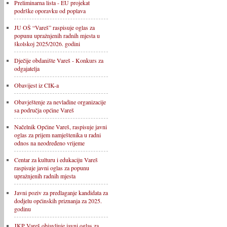
Preliminarna lista - EU projekat
podrške oporavku od poplava
JU OŠ “Vareš” raspisuje oglas za
popunu upražnjenih radnih mjesta u
školskoj 2025/2026. godini
Dječije obdanište Vareš - Konkurs za
odgajatelja
Obavijest iz CIK-a
Obavještenje za nevladine organizacije
sa područja općine Vareš
Načelnik Općine Vareš, raspisuje javni
oglas za prijem namještenika u radni
odnos na neodređeno vrijeme
Centar za kulturu i edukaciju Vareš
raspisuje javni oglas za popunu
upražnjenih radnih mjesta
Javni poziv za predlaganje kandidata za
dodjelu općinskih priznanja za 2025.
godinu
JKP Vareš objavljuje javni oglas za