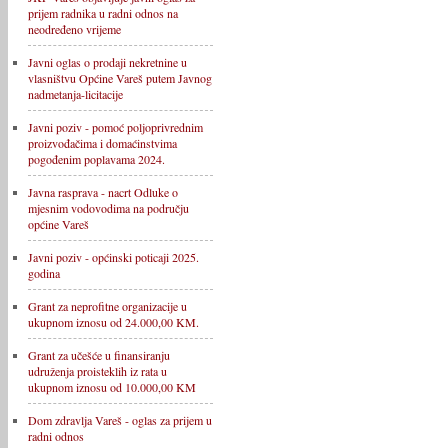
prijem radnika u radni odnos na
neodređeno vrijeme
Javni oglas o prodaji nekretnine u
vlasništvu Općine Vareš putem Javnog
nadmetanja-licitacije
Javni poziv - pomoć poljoprivrednim
proizvođačima i domaćinstvima
pogođenim poplavama 2024.
Javna rasprava - nacrt Odluke o
mjesnim vodovodima na području
općine Vareš
Javni poziv - općinski poticaji 2025.
godina
Grant za neprofitne organizacije u
ukupnom iznosu od 24.000,00 KM.
Grant za učešće u finansiranju
udruženja proisteklih iz rata u
ukupnom iznosu od 10.000,00 KM
Dom zdravlja Vareš - oglas za prijem u
radni odnos