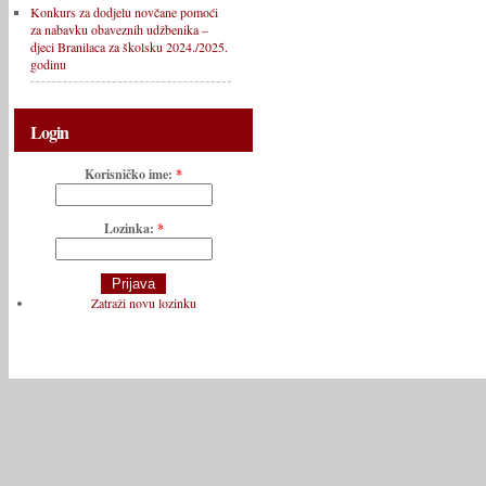
Konkurs za dodjelu novčane pomoći
za nabavku obaveznih udžbenika –
djeci Branilaca za školsku 2024./2025.
godinu
Login
Korisničko ime:
*
Lozinka:
*
Zatraži novu lozinku