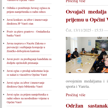
Pročitaj više
Odluka o poništenju Javnog oglasa za
Osvajači medalja
prijem namještenika u radni odnos
prijemu u Općini 
Javni konkurs za izbor i imenovanje
direktora JP Vareš-stan
Čet, 13/11/2025 - 15:53 —
Poziv za plave grantove - Omladinska
banka Vareš
Javna rasprava o Nacrtu Zakona o
prevenciji i suzbijanju korupcije u
Zeničko-dobojskom kantonu
Javni poziv za predlaganje kandidata za
dodjelu općinskih priznanja
Javni oglas o prodaji nekretnine koja
se nalazi u vlasništvu Općine Vareš
osvojenim medaljama i is
Javni oglas za izbor i imenovanje
sporta i Vareša.
direktora Opće biblioteke Vareš
Pročitaj više
Javni oglas za prijem namještenika u
radni odnos na neodređeno vrijeme u
Općini Vareš
Održan sastanak