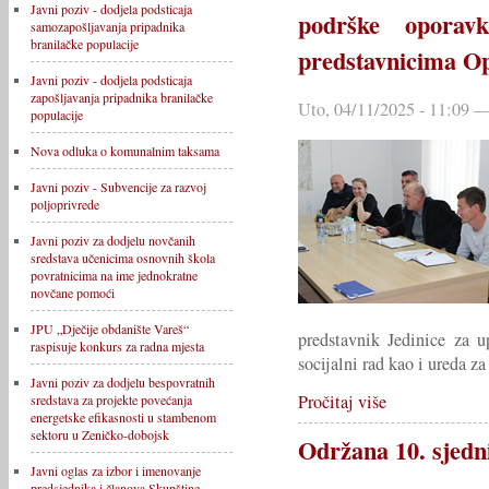
Javni poziv - dodjela podsticaja
podrške opora
samozapošljavanja pripadnika
branilačke populacije
predstavnicima O
Javni poziv - dodjela podsticaja
zapošljavanja pripadnika branilačke
Uto, 04/11/2025 - 11:09 —
populacije
Nova odluka o komunalnim taksama
Javni poziv - Subvencije za razvoj
poljoprivrede
Javni poziv za dodjelu novčanih
sredstava učenicima osnovnih škola
povratnicima na ime jednokratne
novčane pomoći
JPU „Dječije obdanište Vareš“
predstavnik Jedinice za u
raspisuje konkurs za radna mjesta
socijalni rad kao i ureda za
Javni poziv za dodjelu bespovratnih
Pročitaj više
sredstava za projekte povećanja
energetske efikasnosti u stambenom
sektoru u Zeničko-dobojsk
Održana 10. sjedn
Javni oglas za izbor i imenovanje
predsjednika i članova Skupštine