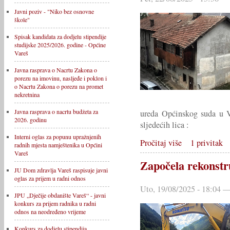
Javni poziv - "Niko bez osnovne
škole"
Spisak kandidata za dodjelu stipendije
studijske 2025/2026. godine - Općine
Vareš
Javna rasprava o Nacrtu Zakona o
porezu na imovinu, nasljeđe i poklon i
o Nacrtu Zakona o porezu na promet
nekretnina
Javna rasprava o nacrtu budžeta za
ureda Općinskog suda u V
2026. godinu
sljedećih lica :
Interni oglas za popunu upražnjenih
Pročitaj više
1 privitak
radnih mjesta namještenika u Općini
Vareš
Započela rekonstr
JU Dom zdravlja Vareš raspisuje javni
oglas za prijem u radni odnos
Uto, 19/08/2025 - 18:04 —
JPU „Dječije obdanište Vareš“ - javni
konkurs za prijem radnika u radni
odnos na neodređeno vrijeme
Konkurs za dodjelu stipendija