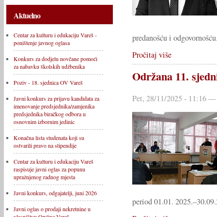
Aktuelno
Centar za kulturu i edukaciju Vareš -
predanošću i odgovornošću
poništenje javnog oglasa
Pročitaj više
Konkurs za dodjelu novčane pomoći
za nabavku školskih udžbenika
Održana 11. sjedn
Poziv - 18. sjednica OV Vareš
Pet, 28/11/2025 - 11:16 —
Javni konkurs za prijavu kandidata za
imenovanje predsjednika/zamjenika
predsjednika biračkog odbora u
osnovnim izbornim jedinic
Konačna lista studenata koji su
ostvarili pravo na stipendije
Centar za kulturu i edukaciju Vareš
raspisuje javni oglas za popunu
upražnjenog radnog mjesta
Javni konkurs, odgajatelji, juni 2026
period 01.01. 2025.–30.09
Javni oglas o prodaji nekretnine u
vlasništvu Općine Vareš