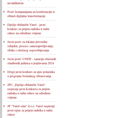
invaliditetom
Poziv kompanijama na konferenciju iz
oblasti digitalne transformacije
Dječije obdanište Vareš - javni
konkurs za prijem radnika u radni
odnos na određeno vrijeme
Javni poziv za lokalne privredne
subjekte, process samozapošljavanja,
obuke i stručnog osposobljavanja
Javni poziv UNDP - sanacija oštećenih
stambenih jedinica u poplavama 2024
Drugi javni konkurs za upis polaznika
u programe formalnog obrazovanja
JPU „Dječije obdanište Vareš“
raspisuje javni konkursa za prijem
radnika u radni odnos na određeno
vrijeme
JP "Vareš-stan" d.o.o. Vareš raspisuje
javni oglas za prijem radnika u radni
odnos