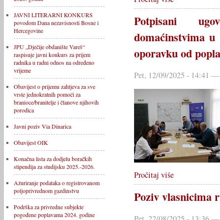
JAVNI LITERARNI KONKURS
Potpisani ugo
povodom Dana nezavisnosti Bosne i
Hercegovine
domaćinstvima u 
JPU „Dječije obdanište Vareš“
oporavku od popla
raspisuje javni konkurs za prijem
radnika u radni odnos na određeno
vrijeme
Pet, 12/09/2025 - 14:41 —
Obavijest o prijemu zahtjeva za sve
vrste jednokratnih pomoći za
branioce/branitelje i članove njihovih
porodica
Javni poziv Via Dinarica
Obavijest OIK
Konačna lista za dodjelu boračkih
stipendija za studijsku 2025.-2026.
Pročitaj više
Ažuriranje podataka o registrovanom
poljoprivrednom gazdinstvu
Poziv vlasnicima 
Podrška za privredne subjekte
pogođene poplavama 2024. godine
Pet, 22/08/2025 - 13:36 —