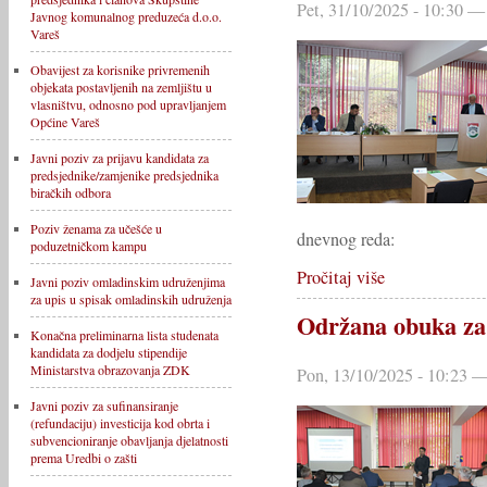
Pet, 31/10/2025 - 10:30 —
Javnog komunalnog preduzeća d.o.o.
Vareš
Obavijest za korisnike privremenih
objekata postavljenih na zemljištu u
vlasništvu, odnosno pod upravljanjem
Općine Vareš
Javni poziv za prijavu kandidata za
predsjednike/zamjenike predsjednika
biračkih odbora
Poziv ženama za učešće u
dnevnog reda:
poduzetničkom kampu
Pročitaj više
Javni poziv omladinskim udruženjima
za upis u spisak omladinskih udruženja
Održana obuka za 
Konačna preliminarna lista studenata
kandidata za dodjelu stipendije
Ministarstva obrazovanja ZDK
Pon, 13/10/2025 - 10:23 —
Javni poziv za sufinansiranje
(refundaciju) investicija kod obrta i
subvencioniranje obavljanja djelatnosti
prema Uredbi o zašti