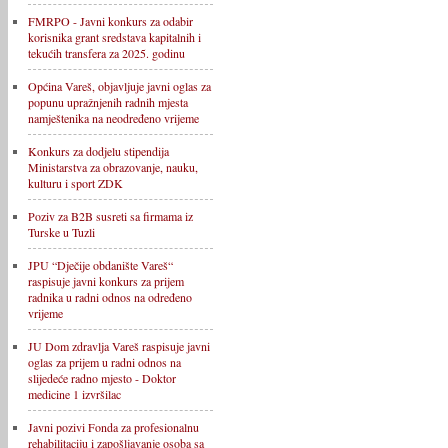
FMRPO - Javni konkurs za odabir
korisnika grant sredstava kapitalnih i
tekućih transfera za 2025. godinu
Općina Vareš, objavljuje javni oglas za
popunu upražnjenih radnih mjesta
namještenika na neodređeno vrijeme
Konkurs za dodjelu stipendija
Ministarstva za obrazovanje, nauku,
kulturu i sport ZDK
Poziv za B2B susreti sa firmama iz
Turske u Tuzli
JPU “Dječije obdanište Vareš“
raspisuje javni konkurs za prijem
radnika u radni odnos na određeno
vrijeme
JU Dom zdravlja Vareš raspisuje javni
oglas za prijem u radni odnos na
slijedeće radno mjesto - Doktor
medicine 1 izvršilac
Javni pozivi Fonda za profesionalnu
rehabilitaciju i zapošljavanje osoba sa