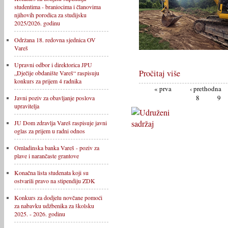
studentima - braniocima i članovima
njihovih porodica za studijsku
2025/2026. godinu
Održana 18. redovna sjednica OV
Vareš
Upravni odbor i direktorica JPU
Pročitaj više
„Dječije obdanište Vareš“ raspisuju
konkurs za prijem 4 radnika
« prva
‹ prethodna
8
9
Javni poziv za obavljanje poslova
upravitelja
JU Dom zdravlja Vareš raspisuje javni
oglas za prijem u radni odnos
Omladinska banka Vareš - poziv za
plave i narančaste grantove
Konačna lista studenata koji su
ostvarili pravo na stipendiju ZDK
Konkurs za dodjelu novčane pomoći
za nabavku udžbenika za školsku
2025. - 2026. godinu