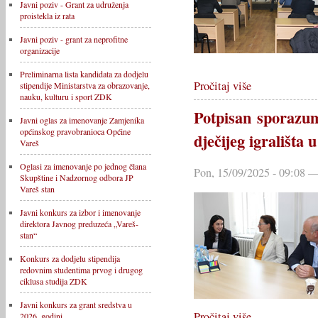
Javni poziv - Grant za udruženja
proistekla iz rata
Javni poziv - grant za neprofitne
organizacije
Preliminarna lista kandidata za dodjelu
Pročitaj više
stipendije Ministarstva za obrazovanje,
nauku, kulturu i sport ZDK
Potpisan sporazum
Javni oglas za imenovanje Zamjenika
općinskog pravobranioca Općine
dječijeg igrališta
Vareš
Oglasi za imenovanje po jednog člana
Pon, 15/09/2025 - 09:08 —
Skupštine i Nadzornog odbora JP
Vareš stan
Javni konkurs za izbor i imenovanje
direktora Javnog preduzeća „Vareš-
stan“
Konkurs za dodjelu stipendija
redovnim studentima prvog i drugog
ciklusa studija ZDK
Javni konkurs za grant sredstva u
Pročitaj više
2026. godini