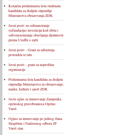
Konačna preliminarna lista studenata
kandidata za dodjelu stipendije
Ministarstva obrazovanja ZDK
Javni poziv za sufinansiranje
(refundaciju) investicija kod obrta i
subvencioniranje obavljanja djelatnosti
prema Uredbi o zašti
Javni poziv - Grant za udruženja
proistekla iz rata
Javni poziv - grant za neprofitne
organizacije
Preliminarna lista kandidata za dodjelu
stipendije Ministarstva za obrazovanje,
nauku, kulturu i sport ZDK
Javni oglas za imenovanje Zamjenika
općinskog pravobranioca Općine
Vareš
Oglasi za imenovanje po jednog člana
Skupštine i Nadzornog odbora JP
Vareš stan