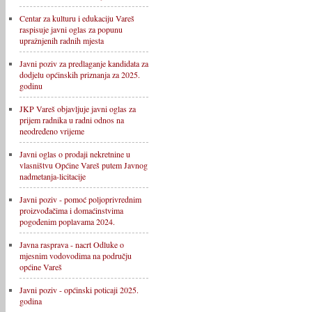
Centar za kulturu i edukaciju Vareš
raspisuje javni oglas za popunu
upražnjenih radnih mjesta
Javni poziv za predlaganje kandidata za
dodjelu općinskih priznanja za 2025.
godinu
JKP Vareš objavljuje javni oglas za
prijem radnika u radni odnos na
neodređeno vrijeme
Javni oglas o prodaji nekretnine u
vlasništvu Općine Vareš putem Javnog
nadmetanja-licitacije
Javni poziv - pomoć poljoprivrednim
proizvođačima i domaćinstvima
pogođenim poplavama 2024.
Javna rasprava - nacrt Odluke o
mjesnim vodovodima na području
općine Vareš
Javni poziv - općinski poticaji 2025.
godina