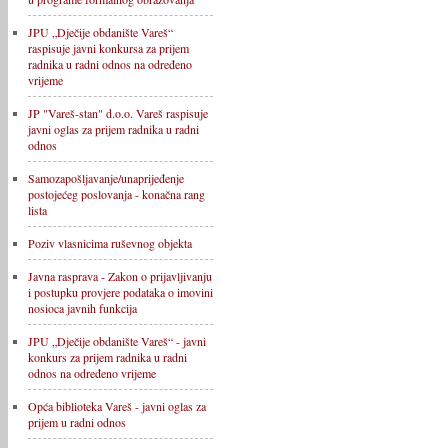
JPU „Dječije obdanište Vareš“
raspisuje javni konkursa za prijem
radnika u radni odnos na određeno
vrijeme
JP "Vareš-stan" d.o.o. Vareš raspisuje
javni oglas za prijem radnika u radni
odnos
Samozapošljavanje/unaprijeđenje
postojećeg poslovanja - konačna rang
lista
Poziv vlasnicima ruševnog objekta
Javna rasprava - Zakon o prijavljivanju
i postupku provjere podataka o imovini
nosioca javnih funkcija
JPU „Dječije obdanište Vareš“ - javni
konkurs za prijem radnika u radni
odnos na određeno vrijeme
Opća biblioteka Vareš - javni oglas za
prijem u radni odnos