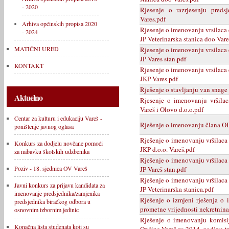
- 2020
Rjesenje o razrjesenju preds
Vares.pdf
Arhiva općinskih propisa 2020
Rjesenje o imenovanju vrsilaca 
- 2024
JP Veterinarska stanica doo Vare
MATIČNI URED
Rjesenje o imenovanju vrsilaca 
JP Vares stan.pdf
KONTAKT
Rjesenje o imenovanju vrsilaca 
JKP Vares.pdf
Rješenje o stavljanju van snag
Aktuelno
Rjesenje o imenovanju vršila
Vareš i Olovo d.o.o.pdf
Centar za kulturu i edukaciju Vareš -
Rješenje o imenovanju člana OI
poništenje javnog oglasa
Rješenje o imenovanju vršilaca 
Konkurs za dodjelu novčane pomoći
JKP d.o.o. Vareš.pdf
za nabavku školskih udžbenika
Rješenje o imenovanju vršilaca 
Poziv - 18. sjednica OV Vareš
JP Vareš stan.pdf
Rješenje o imenovanju vršilaca 
Javni konkurs za prijavu kandidata za
JP Veterinarska stanica.pdf
imenovanje predsjednika/zamjenika
Rješenje o izmjeni rješenja o
predsjednika biračkog odbora u
prometne vrijednosti nekretnina
osnovnim izbornim jedinic
Rješenje o imenovanju komisij
Konačna lista studenata koji su
Općine Vareš za 2014. godinu-tr