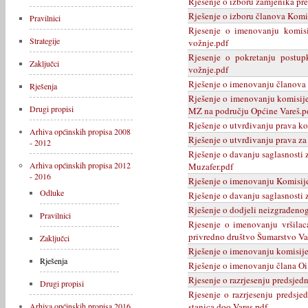
Rješenje o izboru zamjenika pr
Rješenje o izboru članova Komis
Pravilnici
Rjesenje o imenovanju komisij
Strategije
vožnje.pdf
Rjesenje o pokretanju postupk
Zaključci
vožnje.pdf
Rješenje o imenovanju članova k
Rješenja
Rješenje o imenovanju komisije
Drugi propisi
MZ na području Općine Vareš.p
Rješenje o utvrđivanju prava ko
Arhiva općinskih propisa 2008
Rješenje o utvrđivanju prava za 
- 2012
Rješenje o davanju saglasnosti
Arhiva općinskih propisa 2012
Muzafer.pdf
- 2016
Rješenje o imenovanju Komisije 
Odluke
Rješenje o davanju saglasnosti z
Rješenje o dodjeli neizgrađenog
Pravilnici
Rjesenje o imenovanju vršila
privredno društvo Šumarstvo Var
Zaključci
Rješenje o imenovanju komisije
Rješenja
Rješenje o imenovanju člana Oi
Rjesenje o razrjesenju predsjedn
Drugi propisi
Rjesenje o razrjesenju predsje
stanica doo Vares.pdf
Arhiva općinskih propisa 2016