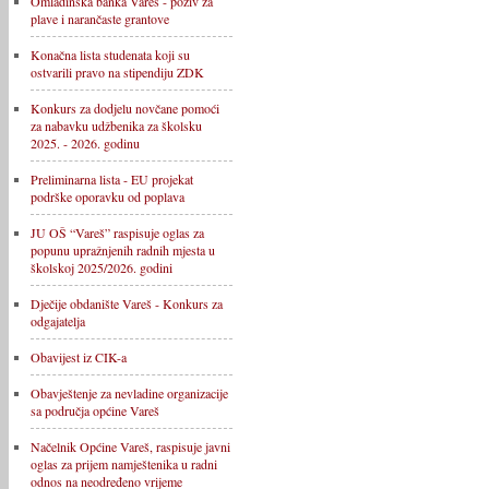
Omladinska banka Vareš - poziv za
plave i narančaste grantove
Konačna lista studenata koji su
ostvarili pravo na stipendiju ZDK
Konkurs za dodjelu novčane pomoći
za nabavku udžbenika za školsku
2025. - 2026. godinu
Preliminarna lista - EU projekat
podrške oporavku od poplava
JU OŠ “Vareš” raspisuje oglas za
popunu upražnjenih radnih mjesta u
školskoj 2025/2026. godini
Dječije obdanište Vareš - Konkurs za
odgajatelja
Obavijest iz CIK-a
Obavještenje za nevladine organizacije
sa područja općine Vareš
Načelnik Općine Vareš, raspisuje javni
oglas za prijem namještenika u radni
odnos na neodređeno vrijeme