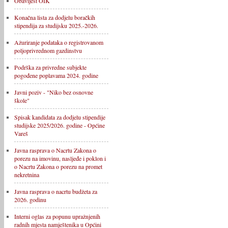
Obavijest OIK
Konačna lista za dodjelu boračkih
stipendija za studijsku 2025.-2026.
Ažuriranje podataka o registrovanom
poljoprivrednom gazdinstvu
Podrška za privredne subjekte
pogođene poplavama 2024. godine
Javni poziv - "Niko bez osnovne
škole"
Spisak kandidata za dodjelu stipendije
studijske 2025/2026. godine - Općine
Vareš
Javna rasprava o Nacrtu Zakona o
porezu na imovinu, nasljeđe i poklon i
o Nacrtu Zakona o porezu na promet
nekretnina
Javna rasprava o nacrtu budžeta za
2026. godinu
Interni oglas za popunu upražnjenih
radnih mjesta namještenika u Općini