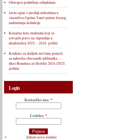
Obavijest političkim subjektima
Javni oglas o prodaji nekretnina u
vlasništvu Općine Vareš putem Javnog
nadmetanja-licitaticije
Konačna lista studenata koji su
ostvarili pravo na stipendiju u
akademskoj 2023. - 2024. godini
Konkurs za dodjelu novčane pomoći
za nabavku obaveznih udžbenika –
djeci Branilaca za školsku 2024./2025.
godinu
Login
Korisničko ime:
*
Lozinka:
*
Zatraži novu lozinku