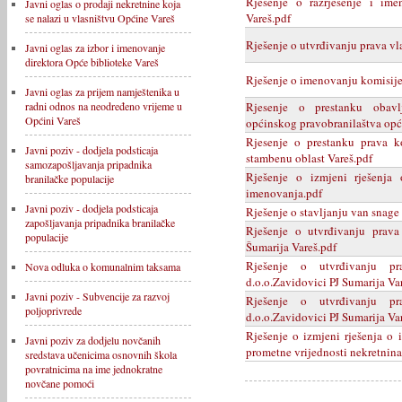
Rješenje o razrješenje i im
Javni oglas o prodaji nekretnine koja
Vareš.pdf
se nalazi u vlasništvu Općine Vareš
Rješenje o utvrđivanju prava vl
Javni oglas za izbor i imenovanje
direktora Opće biblioteke Vareš
Rješenje o imenovanju komisije
Javni oglas za prijem namještenika u
Rjesenje o prestanku obavl
radni odnos na neodređeno vrijeme u
Općini Vareš
općinskog pravobranilaštva opć
Rjesenje o prestanku prava k
Javni poziv - dodjela podsticaja
stambenu oblast Vareš.pdf
samozapošljavanja pripadnika
Rješenje o izmjeni rješenja
branilačke populacije
imenovanja.pdf
Javni poziv - dodjela podsticaja
Rješenje o stavljanju van snage 
zapošljavanja pripadnika branilačke
Rješenje o utvrđivanju prava
populacije
Šumarija Vareš.pdf
Rješenje o utvrđivanju p
Nova odluka o komunalnim taksama
d.o.o.Zavidovici PJ Sumarija Va
Javni poziv - Subvencije za razvoj
Rješenje o utvrđivanju p
poljoprivrede
d.o.o.Zavidovici PJ Sumarija Va
Rješenje o izmjeni rješenja o
Javni poziv za dodjelu novčanih
prometne vrijednosti nekretnina
sredstava učenicima osnovnih škola
povratnicima na ime jednokratne
novčane pomoći