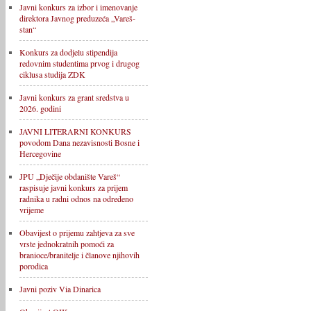
Javni konkurs za izbor i imenovanje
direktora Javnog preduzeća „Vareš-
stan“
Konkurs za dodjelu stipendija
redovnim studentima prvog i drugog
ciklusa studija ZDK
Javni konkurs za grant sredstva u
2026. godini
JAVNI LITERARNI KONKURS
povodom Dana nezavisnosti Bosne i
Hercegovine
JPU „Dječije obdanište Vareš“
raspisuje javni konkurs za prijem
radnika u radni odnos na određeno
vrijeme
Obavijest o prijemu zahtjeva za sve
vrste jednokratnih pomoći za
branioce/branitelje i članove njihovih
porodica
Javni poziv Via Dinarica