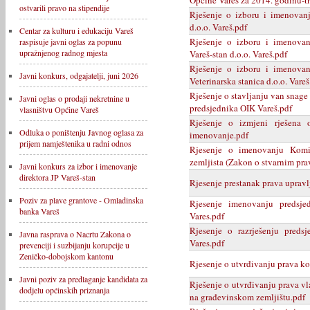
ostvarili pravo na stipendije
Rješenje o izboru i imenovan
d.o.o. Vareš.pdf
Centar za kulturu i edukaciju Vareš
Rješenje o izboru i imenovan
raspisuje javni oglas za popunu
upražnjenog radnog mjesta
Vareš-stan d.o.o. Vareš.pdf
Rješenje o izboru i imenovan
Javni konkurs, odgajatelji, juni 2026
Veterinarska stanica d.o.o. Vareš
Rješenje o stavljanju van snage
Javni oglas o prodaji nekretnine u
predsjednika OIK Vareš.pdf
vlasništvu Općine Vareš
Rješenje o izmjeni rješena 
Odluka o poništenju Javnog oglasa za
imenovanje.pdf
prijem namještenika u radni odnos
Rjesenje o imenovanju Komi
zemljista (Zakon o stvarnim pra
Javni konkurs za izbor i imenovanje
direktora JP Vareš-stan
Rjesenje prestanak prava upravl
Poziv za plave grantove - Omladinska
Rjesenje imenovanju predsj
banka Vareš
Vares.pdf
Rjesenje o razrješenju pred
Javna rasprava o Nacrtu Zakona o
Vares.pdf
prevenciji i suzbijanju korupcije u
Zeničko-dobojskom kantonu
Rjesenje o utvrđivanju prava ko
Javni poziv za predlaganje kandidata za
Rješenje o utvrđivanju prava vl
dodjelu općinskih priznanja
na građevinskom zemljištu.pdf