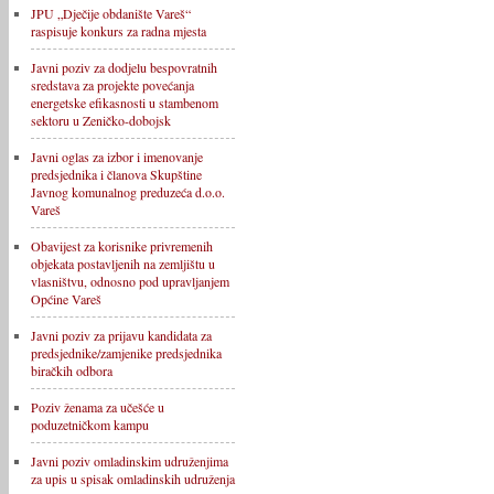
JPU „Dječije obdanište Vareš“
raspisuje konkurs za radna mjesta
Javni poziv za dodjelu bespovratnih
sredstava za projekte povećanja
energetske efikasnosti u stambenom
sektoru u Zeničko-dobojsk
Javni oglas za izbor i imenovanje
predsjednika i članova Skupštine
Javnog komunalnog preduzeća d.o.o.
Vareš
Obavijest za korisnike privremenih
objekata postavljenih na zemljištu u
vlasništvu, odnosno pod upravljanjem
Općine Vareš
Javni poziv za prijavu kandidata za
predsjednike/zamjenike predsjednika
biračkih odbora
Poziv ženama za učešće u
poduzetničkom kampu
Javni poziv omladinskim udruženjima
za upis u spisak omladinskih udruženja