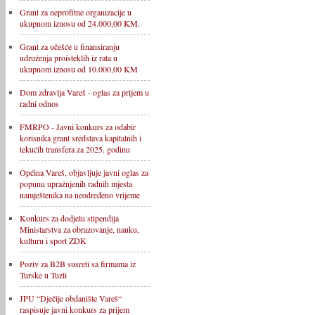
Grant za neprofitne organizacije u
ukupnom iznosu od 24.000,00 KM.
Grant za učešće u finansiranju
udruženja proisteklih iz rata u
ukupnom iznosu od 10.000,00 KM
Dom zdravlja Vareš - oglas za prijem u
radni odnos
FMRPO - Javni konkurs za odabir
korisnika grant sredstava kapitalnih i
tekućih transfera za 2025. godinu
Općina Vareš, objavljuje javni oglas za
popunu upražnjenih radnih mjesta
namještenika na neodređeno vrijeme
Konkurs za dodjelu stipendija
Ministarstva za obrazovanje, nauku,
kulturu i sport ZDK
Poziv za B2B susreti sa firmama iz
Turske u Tuzli
JPU “Dječije obdanište Vareš“
raspisuje javni konkurs za prijem