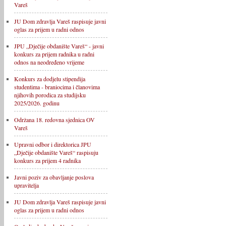
Vareš
JU Dom zdravlja Vareš raspisuje javni
oglas za prijem u radni odnos
JPU „Dječije obdanište Vareš“ - javni
konkurs za prijem radnika u radni
odnos na neodređeno vrijeme
Konkurs za dodjelu stipendija
studentima - braniocima i članovima
njihovih porodica za studijsku
2025/2026. godinu
Održana 18. redovna sjednica OV
Vareš
Upravni odbor i direktorica JPU
„Dječije obdanište Vareš“ raspisuju
konkurs za prijem 4 radnika
Javni poziv za obavljanje poslova
upravitelja
JU Dom zdravlja Vareš raspisuje javni
oglas za prijem u radni odnos