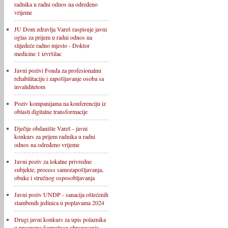
radnika u radni odnos na određeno
vrijeme
JU Dom zdravlja Vareš raspisuje javni
oglas za prijem u radni odnos na
slijedeće radno mjesto - Doktor
medicine 1 izvršilac
Javni pozivi Fonda za profesionalnu
rehabilitaciju i zapošljavanje osoba sa
invaliditetom
Poziv kompanijama na konferenciju iz
oblasti digitalne transformacije
Dječije obdanište Vareš - javni
konkurs za prijem radnika u radni
odnos na određeno vrijeme
Javni poziv za lokalne privredne
subjekte, process samozapošljavanja,
obuke i stručnog osposobljavanja
Javni poziv UNDP - sanacija oštećenih
stambenih jedinica u poplavama 2024
Drugi javni konkurs za upis polaznika
u programe formalnog obrazovanja