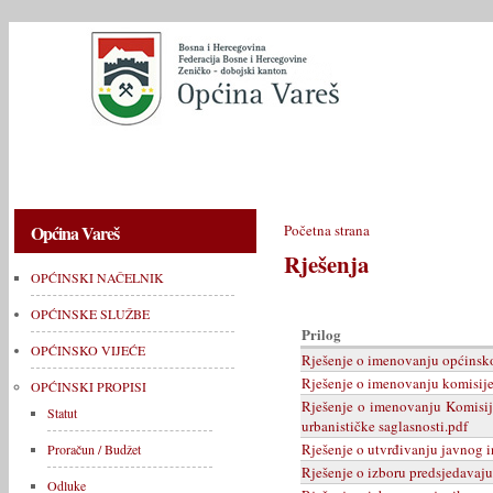
OPĆINSKI NAČELNIK
OPĆINSKE SLUŽBE
OPĆINSKO V
Općina Vareš
Početna strana
Rješenja
OPĆINSKI NAČELNIK
OPĆINSKE SLUŽBE
Prilog
OPĆINSKO VIJEĆE
Rješenje o imenovanju općinsk
Rješenje o imenovanju komisije 
OPĆINSKI PROPISI
Rješenje o imenovanju Komisije
Statut
urbanističke saglasnosti.pdf
Rješenje o utvrđivanju javnog in
Proračun / Budžet
Rješenje o izboru predsjedavaj
Odluke