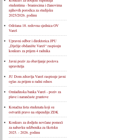
Konkurs za dodjelu stipendija
studentima - braniocima i članovima
njihovih porodica za studijsku
2025/2026. godinu
Održana 18. redovna sjednica OV
Vareš
Upravni odbor i direktorica JPU
„Dječije obdanište Vareš“ raspisuju
konkurs za prijem 4 radnika
Javni poziv za obavljanje poslova
upravitelja
JU Dom zdravlja Vareš raspisuje javni
oglas za prijem u radni odnos
Omladinska banka Vareš - poziv za
plave i narančaste grantove
Konačna lista studenata koji su
ostvarili pravo na stipendiju ZDK
Konkurs za dodjelu novčane pomoći
za nabavku udžbenika za školsku
2025. - 2026. godinu