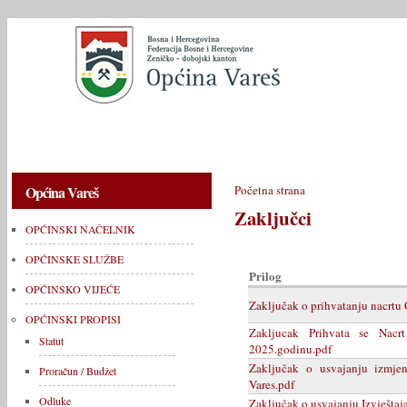
OPĆINSKI NAČELNIK
OPĆINSKE SLUŽBE
OPĆINSKO V
Općina Vareš
Početna strana
Zaključci
OPĆINSKI NAČELNIK
OPĆINSKE SLUŽBE
Prilog
OPĆINSKO VIJEĆE
Zaključak o prihvatanju nacrtu
OPĆINSKI PROPISI
Zakljucak Prihvata se Nacr
Statut
2025.godinu.pdf
Zaključak o usvajanju izmje
Proračun / Budžet
Vares.pdf
Odluke
Zaključak o usvajanju Izvještaj