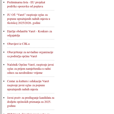
Preliminarna lista - EU projekat
podrške oporavku od poplava
JU OŠ “Vareš” raspisuje oglas za
popunu upražnjenih radnih mjesta u
školskoj 2025/2026. godini
Dječije obdanište Vareš - Konkurs za
odgajatelja
Obavijest iz CIK-a
Obavještenje za nevladine organizacije
sa područja općine Vareš
Načelnik Općine Vareš, raspisuje javni
oglas za prijem namještenika u radni
odnos na neodređeno vrijeme
Centar za kulturu i edukaciju Vareš
raspisuje javni oglas za popunu
upražnjenih radnih mjesta
Javni poziv za predlaganje kandidata za
dodjelu općinskih priznanja za 2025.
godinu