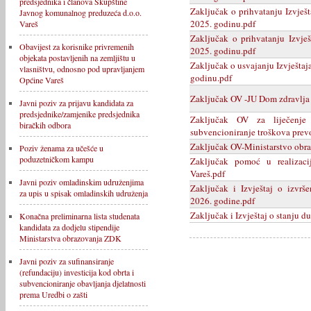
predsjednika i članova Skupštine
Zaključak o prihvatanju Izvješ
Javnog komunalnog preduzeća d.o.o.
2025. godinu.pdf
Vareš
Zaključak o prihvatanju Izvje
Obavijest za korisnike privremenih
2025. godinu.pdf
objekata postavljenih na zemljištu u
Zaključak o usvajanju Izvještaja
vlasništvu, odnosno pod upravljanjem
godinu.pdf
Općine Vareš
Zaključak OV -JU Dom zdravlja 
Javni poziv za prijavu kandidata za
predsjednike/zamjenike predsjednika
Zaključak OV za liječenje
biračkih odbora
subvencioniranje troškova pre
Zaključak OV-Ministarstvo obraz
Poziv ženama za učešće u
poduzetničkom kampu
Zaključak pomoć u realizaci
Vareš.pdf
Javni poziv omladinskim udruženjima
Zaključak i Izvještaj o izvrš
za upis u spisak omladinskih udruženja
2026. godine.pdf
Zaključak i Izvještaj o stanju d
Konačna preliminarna lista studenata
kandidata za dodjelu stipendije
Ministarstva obrazovanja ZDK
Javni poziv za sufinansiranje
(refundaciju) investicija kod obrta i
subvencioniranje obavljanja djelatnosti
prema Uredbi o zašti