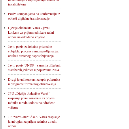
invaliditetom
Poziv kompanijama na konferenciju iz
oblasti digitalne transformacije
Dječije obdanište Vareš - javni
konkurs za prijem radnika u radni
odnos na određeno vrijeme
Javni poziv za lokalne privredne
subjekte, process samozapošljavanja,
obuke i stručnog osposobljavanja
Javni poziv UNDP - sanacija oštećenih
stambenih jedinica u poplavama 2024
Drugi javni konkurs za upis polaznika
u programe formalnog obrazovanja
JPU „Dječije obdanište Vareš“
raspisuje javni konkursa za prijem
radnika u radni odnos na određeno
vrijeme
JP "Vareš-stan" d.o.o. Vareš raspisuje
javni oglas za prijem radnika u radni
odnos