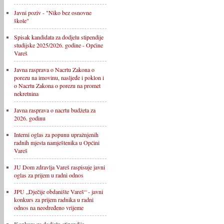
Javni poziv - "Niko bez osnovne
škole"
Spisak kandidata za dodjelu stipendije
studijske 2025/2026. godine - Općine
Vareš
Javna rasprava o Nacrtu Zakona o
porezu na imovinu, nasljeđe i poklon i
o Nacrtu Zakona o porezu na promet
nekretnina
Javna rasprava o nacrtu budžeta za
2026. godinu
Interni oglas za popunu upražnjenih
radnih mjesta namještenika u Općini
Vareš
JU Dom zdravlja Vareš raspisuje javni
oglas za prijem u radni odnos
JPU „Dječije obdanište Vareš“ - javni
konkurs za prijem radnika u radni
odnos na neodređeno vrijeme