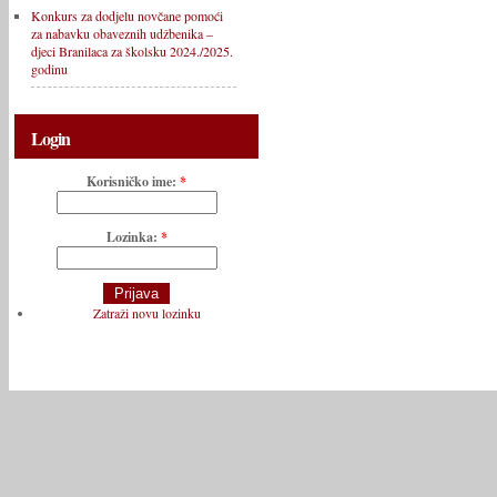
Konkurs za dodjelu novčane pomoći
za nabavku obaveznih udžbenika –
djeci Branilaca za školsku 2024./2025.
godinu
Login
Korisničko ime:
*
Lozinka:
*
Zatraži novu lozinku