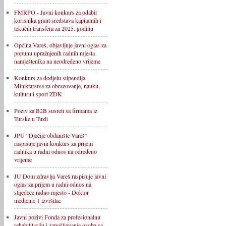
FMRPO - Javni konkurs za odabir
korisnika grant sredstava kapitalnih i
tekućih transfera za 2025. godinu
Općina Vareš, objavljuje javni oglas za
popunu upražnjenih radnih mjesta
namještenika na neodređeno vrijeme
Konkurs za dodjelu stipendija
Ministarstva za obrazovanje, nauku,
kulturu i sport ZDK
Poziv za B2B susreti sa firmama iz
Turske u Tuzli
JPU “Dječije obdanište Vareš“
raspisuje javni konkurs za prijem
radnika u radni odnos na određeno
vrijeme
JU Dom zdravlja Vareš raspisuje javni
oglas za prijem u radni odnos na
slijedeće radno mjesto - Doktor
medicine 1 izvršilac
Javni pozivi Fonda za profesionalnu
rehabilitaciju i zapošljavanje osoba sa