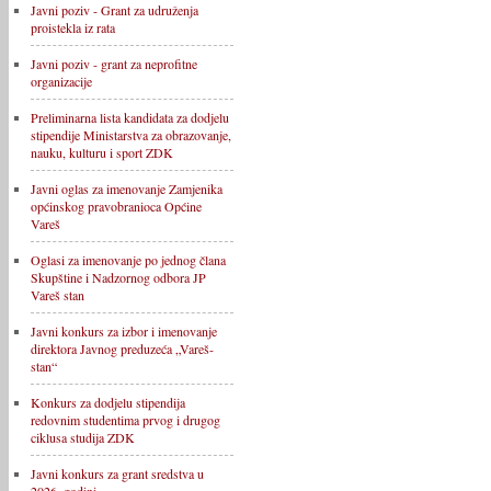
Javni poziv - Grant za udruženja
proistekla iz rata
Javni poziv - grant za neprofitne
organizacije
Preliminarna lista kandidata za dodjelu
stipendije Ministarstva za obrazovanje,
nauku, kulturu i sport ZDK
Javni oglas za imenovanje Zamjenika
općinskog pravobranioca Općine
Vareš
Oglasi za imenovanje po jednog člana
Skupštine i Nadzornog odbora JP
Vareš stan
Javni konkurs za izbor i imenovanje
direktora Javnog preduzeća „Vareš-
stan“
Konkurs za dodjelu stipendija
redovnim studentima prvog i drugog
ciklusa studija ZDK
Javni konkurs za grant sredstva u