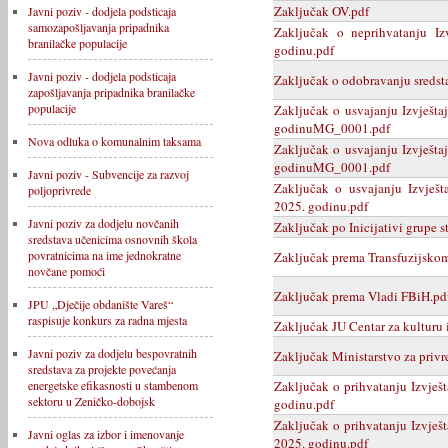
Zaključak OV.pdf
Javni poziv - dodjela podsticaja
samozapošljavanja pripadnika
Zaključak o neprihvatanju Iz
branilačke populacije
godinu.pdf
Javni poziv - dodjela podsticaja
Zaključak o odobravanju sredstav
zapošljavanja pripadnika branilačke
populacije
Zaključak o usvajanju Izvješta
godinuMG_0001.pdf
Nova odluka o komunalnim taksama
Zaključak o usvajanju Izvješta
godinuMG_0001.pdf
Javni poziv - Subvencije za razvoj
Zaključak o usvajanju Izvješt
poljoprivrede
2025. godinu.pdf
Javni poziv za dodjelu novčanih
Zaključak po Inicijativi grupe s
sredstava učenicima osnovnih škola
povratnicima na ime jednokratne
Zaključak prema Transfuzijskom
novčane pomoći
Zaključak prema Vladi FBiH.pd
JPU „Dječije obdanište Vareš“
raspisuje konkurs za radna mjesta
Zaključak JU Centar za kulturu 
Javni poziv za dodjelu bespovratnih
Zaključak Ministarstvo za priv
sredstava za projekte povećanja
Zaključak o prihvatanju Izvješt
energetske efikasnosti u stambenom
sektoru u Zeničko-dobojsk
godinu.pdf
Zaključak o prihvatanju Izvješt
Javni oglas za izbor i imenovanje
2025. godinu.pdf