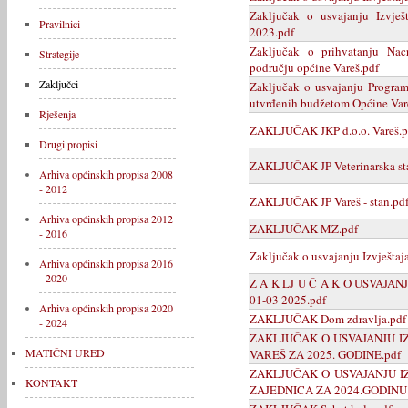
Zaključak o usvajanju Izvješ
Pravilnici
2023.pdf
Zaključak o prihvatanju Na
Strategije
području općine Vareš.pdf
Zaključci
Zaključak o usvajanju Program
utvrđenih budžetom Općine Var
Rješenja
ZAKLJUČAK JKP d.o.o. Vareš.p
Drugi propisi
ZAKLJUČAK JP Veterinarska sta
Arhiva općinskih propisa 2008
- 2012
ZAKLJUČAK JP Vareš - stan.pd
Arhiva općinskih propisa 2012
ZAKLJUČAK MZ.pdf
- 2016
Zaključak o usvajanju Izvještaja
Arhiva općinskih propisa 2016
- 2020
Z A K LJ U Č A K O USVAJA
01-03 2025.pdf
Arhiva općinskih propisa 2020
ZAKLJUČAK Dom zdravlja.pdf
- 2024
ZAKLJUČAK O USVAJANJU I
MATIČNI URED
VAREŠ ZA 2025. GODINE.pdf
ZAKLJUČAK O USVAJANJU I
KONTAKT
ZAJEDNICA ZA 2024.GODINU.