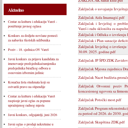
ZAKLJUČAK Sahat kule.pdf
Zaključak o usvajanju Izvještaja
Aktuelno
Zaključak Aida Imamagić.pdf
Centar za kulturu i edukaciju Vareš -
Zaključak i Izvještaj o probl
poništenje javnog oglasa
Vareš i radu skloništa za napušt
Zaključak i Odluka o izvršenju
Konkurs za dodjelu novčane pomoći
za nabavku školskih udžbenika
Zaključak i Plan sanacije defici
Zaključak Izvještaj o izvršenju
Poziv - 18. sjednica OV Vareš
30.09. 2025. godine.pdf
Javni konkurs za prijavu kandidata za
Zaključak JP ŠPD ZDK Zavidovi
imenovanje predsjednika/zamjenika
predsjednika biračkog odbora u
Zaključak Mjesna zajednica Dra
osnovnim izbornim jedinic
Zaključak Nacrt budžeta-prorač
Konačna lista studenata koji su
Zaključak Otvoreni poziv P
ostvarili pravo na stipendije
koncesionog ugovora sa firmom 
Centar za kulturu i edukaciju Vareš
Zaključak Potočki most.pdf
raspisuje javni oglas za popunu
upražnjenog radnog mjesta
Zaključak Program rekonstrukcij
za period od 2026. do 2030. go
Javni konkurs, odgajatelji, juni 2026
Zaključak Skupština ZDK.pdf
Javni oglas o prodaji nekretnine u