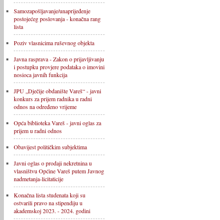
Samozapošljavanje/unaprijeđenje
postojećeg poslovanja - konačna rang
lista
Poziv vlasnicima ruševnog objekta
Javna rasprava - Zakon o prijavljivanju
i postupku provjere podataka o imovini
nosioca javnih funkcija
JPU „Dječije obdanište Vareš“ - javni
konkurs za prijem radnika u radni
odnos na određeno vrijeme
Opća biblioteka Vareš - javni oglas za
prijem u radni odnos
Obavijest političkim subjektima
Javni oglas o prodaji nekretnina u
vlasništvu Općine Vareš putem Javnog
nadmetanja-licitaticije
Konačna lista studenata koji su
ostvarili pravo na stipendiju u
akademskoj 2023. - 2024. godini