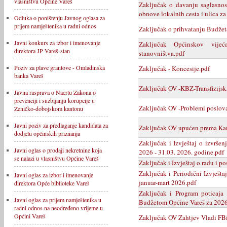
vlasništvu Općine Vareš
Zaključak o davanju saglasnost
obnove lokalnih cesta i ulica z
Odluka o poništenju Javnog oglasa za
prijem namještenika u radni odnos
Zaključak o prihvatanju Budžet
Javni konkurs za izbor i imenovanje
Zaključak Općinskov vijeć
direktora JP Vareš-stan
stanovništva.pdf
Poziv za plave grantove - Omladinska
Zaključak - Koncesije.pdf
banka Vareš
Zaključak OV -KBZ-Transfizijski
Javna rasprava o Nacrtu Zakona o
prevenciji i suzbijanju korupcije u
Zaključak OV -Problemi poslova
Zeničko-dobojskom kantonu
Javni poziv za predlaganje kandidata za
Zaključak OV upućen prema Kan
dodjelu općinskih priznanja
Zaključak i Izvještaj o izvrše
Javni oglas o prodaji nekretnine koja
2026 - 31.03. 2026. godine.pdf
se nalazi u vlasništvu Općine Vareš
Zaključak i Izvještaj o radu i p
Zaključak i Periodični Izvješta
Javni oglas za izbor i imenovanje
januar-mart 2026.pdf
direktora Opće biblioteke Vareš
Zaključak i Program poticaja 
Javni oglas za prijem namještenika u
Budžetom Općine Vareš za 2026
radni odnos na neodređeno vrijeme u
Općini Vareš
Zaključak OV Zahtjev Vladi FB