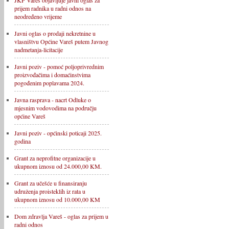
JKP Vareš objavljuje javni oglas za
prijem radnika u radni odnos na
neodređeno vrijeme
Javni oglas o prodaji nekretnine u
vlasništvu Općine Vareš putem Javnog
nadmetanja-licitacije
Javni poziv - pomoć poljoprivrednim
proizvođačima i domaćinstvima
pogođenim poplavama 2024.
Javna rasprava - nacrt Odluke o
mjesnim vodovodima na području
općine Vareš
Javni poziv - općinski poticaji 2025.
godina
Grant za neprofitne organizacije u
ukupnom iznosu od 24.000,00 KM.
Grant za učešće u finansiranju
udruženja proisteklih iz rata u
ukupnom iznosu od 10.000,00 KM
Dom zdravlja Vareš - oglas za prijem u
radni odnos