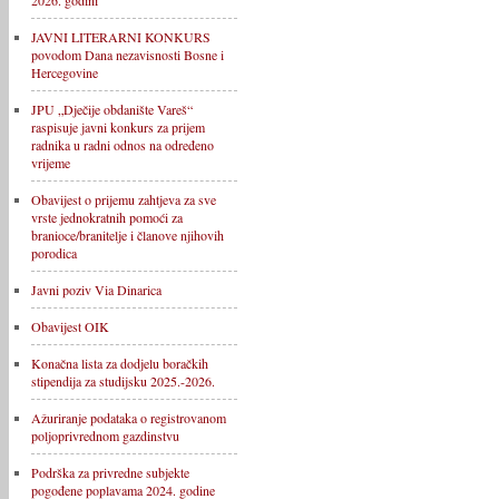
2026. godini
JAVNI LITERARNI KONKURS
povodom Dana nezavisnosti Bosne i
Hercegovine
JPU „Dječije obdanište Vareš“
raspisuje javni konkurs za prijem
radnika u radni odnos na određeno
vrijeme
Obavijest o prijemu zahtjeva za sve
vrste jednokratnih pomoći za
branioce/branitelje i članove njihovih
porodica
Javni poziv Via Dinarica
Obavijest OIK
Konačna lista za dodjelu boračkih
stipendija za studijsku 2025.-2026.
Ažuriranje podataka o registrovanom
poljoprivrednom gazdinstvu
Podrška za privredne subjekte
pogođene poplavama 2024. godine