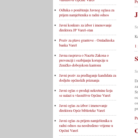
Pr
Odluka o poništenju Javnog oglasa za
J
prijem namještenika u radni odnos
Javni konkurs za izbor i imenovanje
S
direktora JP Vareš-stan
K
Poziv za plave grantove - Omladinska
banka Vareš
1 
Javna rasprava o Nacrtu Zakona o
S
prevenciji i suzbijanju korupcije u
Zeničko-dobojskom kantonu
S
Javni poziv za predlaganje kandidata za
dodjelu općinskih priznanja
Da
z
Javni oglas o prodaji nekretnine koja
S
se nalazi u vlasništvu Općine Vareš
o
o
Javni oglas za izbor i imenovanje
pr
direktora Opće biblioteke Vareš
Pr
Javni oglas za prijem namještenika u
radni odnos na neodređeno vrijeme u
O
Općini Vareš