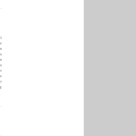
li
e
m
a
m
a
o
e
o
og
ja