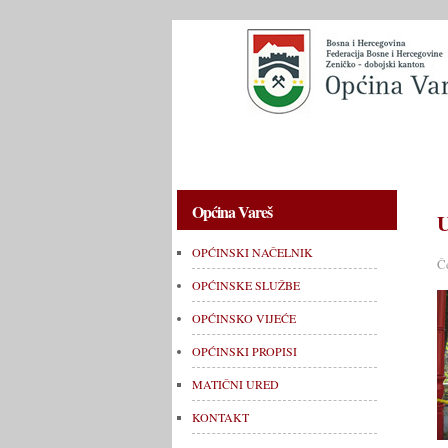
OPĆINSKI NAČELNIK
OPĆINSKE 
Općina Vareš
U
OPĆINSKI NAČELNIK
Č
OPĆINSKE SLUŽBE
OPĆINSKO VIJEĆE
OPĆINSKI PROPISI
MATIČNI URED
KONTAKT