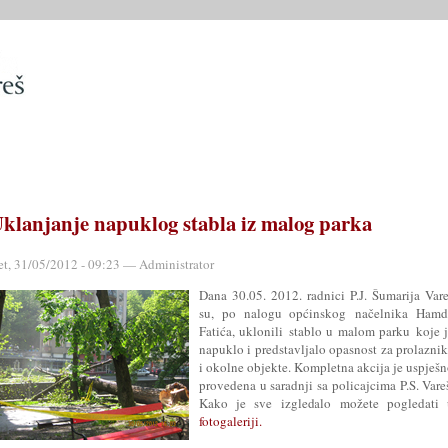
SLUŽBE
OPĆINSKO VIJEĆE
OPĆINSKI PROPISI
MATIČN
klanjanje napuklog stabla iz malog parka
et, 31/05/2012 - 09:23 — Administrator
Dana 30.05. 2012. radnici P.J. Šumarija Var
su, po nalogu općinskog načelnika Hamd
Fatića, uklonili stablo u malom parku koje 
napuklo i predstavljalo opasnost za prolazni
i okolne objekte. Kompletna akcija je uspješ
provedena u saradnji sa policajcima P.S. Vare
Kako je sve izgledalo možete pogledati 
fotogaleriji.