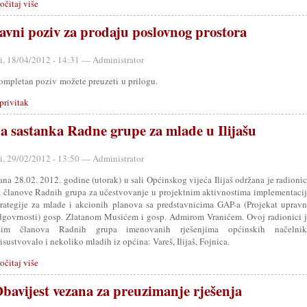
očitaj više
avni poziv za prodaju poslovnog prostora
ri, 18/04/2012 - 14:31 — Administrator
ompletan poziv možete preuzeti u prilogu.
privitak
a sastanka Radne grupe za mlade u Ilijašu
ri, 29/02/2012 - 13:50 — Administrator
na 28.02. 2012. godine (utorak) u sali Općinskog vijeća Ilijaš održana je radioni
a članove Radnih grupa za učestvovanje u projektnim aktivnostima implementaci
trategije za mlade i akcionih planova sa predstavnicima GAP-a (Projekat uprav
dgovrnosti) gosp. Zlatanom Musićem i gosp. Admirom Vranićem. Ovoj radionici 
sim članova Radnih grupa imenovanih rješenjima općinskih načelnik
isustvovalo i nekoliko mladih iz općina: Vareš, Ilijaš, Fojnica.
očitaj više
bavijest vezana za preuzimanje rješenja