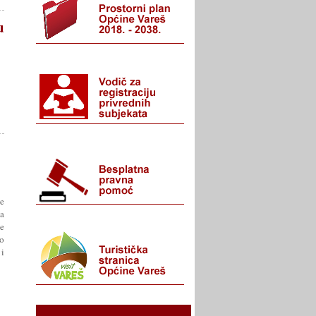
u
e
ja
e
io
 i