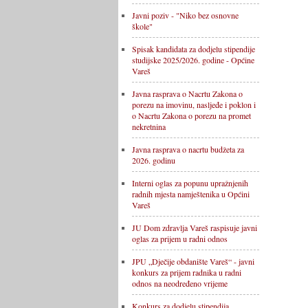
Javni poziv - "Niko bez osnovne
škole"
Spisak kandidata za dodjelu stipendije
studijske 2025/2026. godine - Općine
Vareš
Javna rasprava o Nacrtu Zakona o
porezu na imovinu, nasljeđe i poklon i
o Nacrtu Zakona o porezu na promet
nekretnina
Javna rasprava o nacrtu budžeta za
2026. godinu
Interni oglas za popunu upražnjenih
radnih mjesta namještenika u Općini
Vareš
JU Dom zdravlja Vareš raspisuje javni
oglas za prijem u radni odnos
JPU „Dječije obdanište Vareš“ - javni
konkurs za prijem radnika u radni
odnos na neodređeno vrijeme
Konkurs za dodjelu stipendija