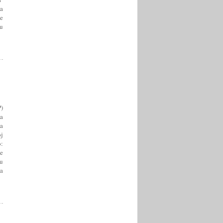
za
te
zu
)
za
a
j
:
se
u
a