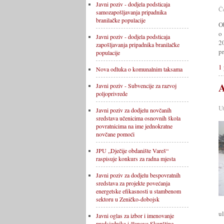
Javni poziv - dodjela podsticaja
Č
samozapošljavanja pripadnika
branilačke populacije
O
o
Javni poziv - dodjela podsticaja
2
zapošljavanja pripadnika branilačke
pr
populacije
1 
Nova odluka o komunalnim taksama
A
Javni poziv - Subvencije za razvoj
poljoprivrede
U
Javni poziv za dodjelu novčanih
sredstava učenicima osnovnih škola
povratnicima na ime jednokratne
novčane pomoći
JPU „Dječije obdanište Vareš“
raspisuje konkurs za radna mjesta
Javni poziv za dodjelu bespovratnih
sredstava za projekte povećanja
energetske efikasnosti u stambenom
sektoru u Zeničko-dobojsk
ul
Javni oglas za izbor i imenovanje
predsjednika i članova Skupštine