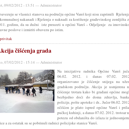
et, 09/02/2012 - 13:51 — Administrator
bavezuju se vlasnici stanova na području općine Vareš koji nisu zaprimili Rješen
 komunalnoj nakanadi i Rješenja o naknadi za korištenje građevinskog zemljišta 
011. godinu, da su dužni iste preuzeti u općini Vareš – Odjeljenje za imovinsk
avne poslove i izmiriti obavezu po istim.
privitak
kcija čišćenja grada
to, 07/02/2012 - 15:14 — Administrator
Na inicijativu radnika Općine Vareš juče
06.02. 2012. i danas 07.02. 2012
organizovano je čišćenje snijega na uže
gradskom području. Akcija je usmjerena n
čišćenje trotara kako bi građani općine mog
bezbjedno doći do doma zdravlja, banke
policije, pošte apoteke i dr... Jučer 06.02. 201
očišćen je plato ispred općine Vareš i pril
pučkoj kuhinji, a danas 07.02. 2012. trotoar 
potezu od obdaništa do izlaza iz jednosmjer
ice a za ostatak su se pobrinuli radnici policijske stanice Vareš.