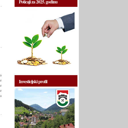
Poticaji za 2025. godinu
ca
je
Investicijski profil
ne
je
a