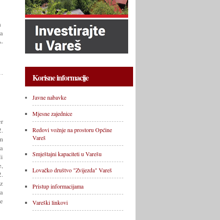
ja
za
o-
Korisne informacije
Javne nabavke
Mjesne zajednice
r
.
Redovi vožnje na prostoru Općine
Vareš
m
a
Smještajni kapaciteti u Varešu
li
,
Lovačko društvo "Zvijezda" Vareš
2.
az
Pristup informacijama
na
ne
Vareški linkovi