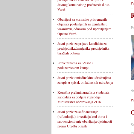
Pr
Javnog komunalnog preduzeća d.o.o.
Vareš
R
Obavijest za korisnike privremenih
objekata postavljenih na zemljištu u
P
vlasništvu, odnosno pod upravljanjem
Općine Vareš
Javni poziv za prijavu kandidata za
predsjednike/zamjenike predsjednika
biračkih odbora
Poziv ženama za učešće u
poduzetničkom kampu
Javni poziv omladinskim udruženjima
za upis u spisak omladinskih udruženja
d
Konačna preliminarna lista studenata
kandidata za dodjelu stipendije
Pr
Ministarstva obrazovanja ZDK
O
Javni poziv za sufinansiranje
(refundaciju) investicija kod obrta i
subvencioniranje obavljanja djelatnosti
S
prema Uredbi o zašti
O