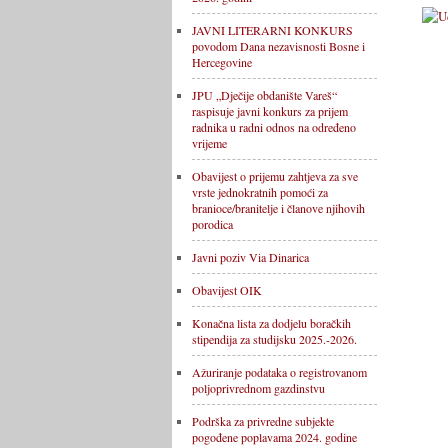
JAVNI LITERARNI KONKURS
povodom Dana nezavisnosti Bosne i
Hercegovine
JPU „Dječije obdanište Vareš“
raspisuje javni konkurs za prijem
radnika u radni odnos na određeno
vrijeme
Obavijest o prijemu zahtjeva za sve
vrste jednokratnih pomoći za
branioce/branitelje i članove njihovih
porodica
Javni poziv Via Dinarica
Obavijest OIK
Konačna lista za dodjelu boračkih
stipendija za studijsku 2025.-2026.
Ažuriranje podataka o registrovanom
poljoprivrednom gazdinstvu
Podrška za privredne subjekte
pogođene poplavama 2024. godine