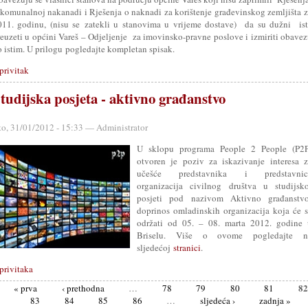
 komunalnoj nakanadi i Rješenja o naknadi za korištenje građevinskog zemljišta 
011. godinu, (nisu se zatekli u stanovima u vrijeme dostave) da su dužni is
reuzeti u općini Vareš – Odjeljenje za imovinsko-pravne poslove i izmiriti obave
o istim. U prilogu pogledajte kompletan spisak.
privitak
tudijska posjeta - aktivno građanstvo
to, 31/01/2012 - 15:33 — Administrator
U sklopu programa People 2 People (P2P
otvoren je poziv za iskazivanje interesa 
učešće predstavnika i predstavnic
organizacija civilnog društva u studijsko
posjeti pod nazivom Aktivno građanstvo
doprinos omladinskih organizacija koja će 
održati od 05. – 08. marta 2012. godine 
Briselu. Više o ovome pogledajte n
sljedećoj
stranici
.
privitaka
82
« prva
‹ prethodna
…
78
79
80
81
83
84
85
86
…
sljedeća ›
zadnja »