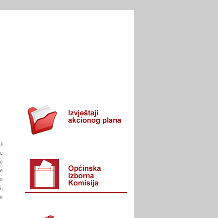
I URED
KONTAKT
eš
e
je
ke
no
š.
u