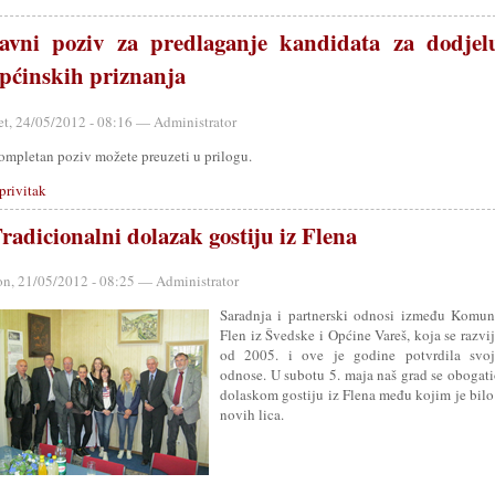
avni poziv za predlaganje kandidata za dodjel
pćinskih priznanja
et, 24/05/2012 - 08:16 — Administrator
ompletan poziv možete preuzeti u prilogu.
privitak
radicionalni dolazak gostiju iz Flena
on, 21/05/2012 - 08:25 — Administrator
Saradnja i partnerski odnosi između Komun
Flen iz Švedske i Općine Vareš, koja se razvi
od 2005. i ove je godine potvrdila svoj
odnose. U subotu 5. maja naš grad se obogat
dolaskom gostiju iz Flena među kojim je bilo
novih lica.