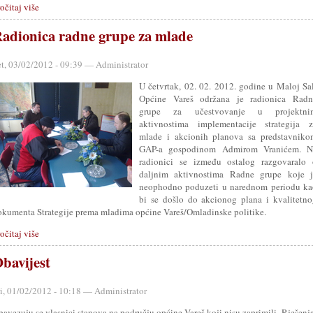
očitaj više
adionica radne grupe za mlade
et, 03/02/2012 - 09:39 — Administrator
U četvrtak, 02. 02. 2012. godine u Maloj Sa
Općine Vareš održana je radionica Radn
grupe za učestvovanje u projektni
aktivnostima implementacije strategija z
mlade i akcionih planova sa predstavniko
GAP-a gospodinom Admirom Vranićem. N
radionici se između ostalog razgovaralo 
daljnim aktivnostima Radne grupe koje j
neophodno poduzeti u narednom periodu ka
bi se došlo do akcionog plana i kvalitetn
okumenta Strategije prema mladima općine Vareš/Omladinske politike.
očitaj više
bavijest
ri, 01/02/2012 - 10:18 — Administrator
bavezuju se vlasnici stanova na području općine Vareš koji nisu zaprimili Rješen