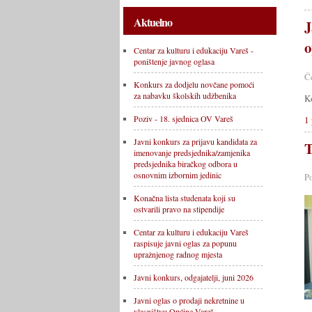
Aktuelno
J
o
Centar za kulturu i edukaciju Vareš -
poništenje javnog oglasa
Č
Konkurs za dodjelu novčane pomoći
za nabavku školskih udžbenika
K
Poziv - 18. sjednica OV Vareš
1 
Javni konkurs za prijavu kandidata za
T
imenovanje predsjednika/zamjenika
predsjednika biračkog odbora u
osnovnim izbornim jedinic
P
Konačna lista studenata koji su
ostvarili pravo na stipendije
Centar za kulturu i edukaciju Vareš
raspisuje javni oglas za popunu
upražnjenog radnog mjesta
Javni konkurs, odgajatelji, juni 2026
Javni oglas o prodaji nekretnine u
vlasništvu Općine Vareš