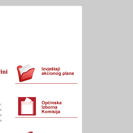
I URED
KONTAKT
ini
u.
je
ne
na