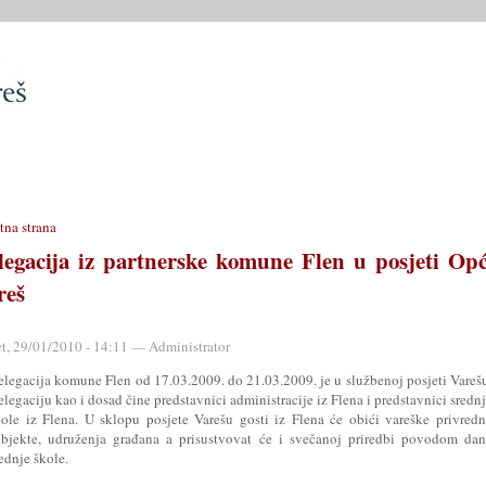
SLUŽBE
OPĆINSKO VIJEĆE
OPĆINSKI PROPISI
MATIČN
tna strana
legacija iz partnerske komune Flen u posjeti Opć
reš
et, 29/01/2010 - 14:11 — Administrator
elegacija komune Flen od 17.03.2009. do 21.03.2009. je u službenoj posjeti Vareš
legaciju kao i dosad čine predstavnici administracije iz Flena i predstavnici sredn
kole iz Flena. U sklopu posjete Varešu gosti iz Flena će obići vareške privred
ubjekte, udruženja građana a prisustvovat će i svečanoj priredbi povodom da
ednje škole.