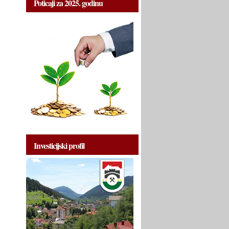
Poticaji za 2025. godinu
Investicijski profil