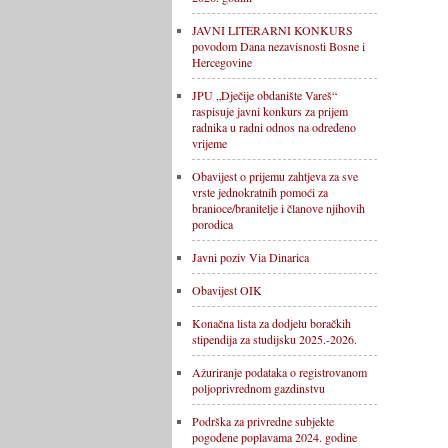
JAVNI LITERARNI KONKURS
povodom Dana nezavisnosti Bosne i
Hercegovine
JPU „Dječije obdanište Vareš“
raspisuje javni konkurs za prijem
radnika u radni odnos na određeno
vrijeme
Obavijest o prijemu zahtjeva za sve
vrste jednokratnih pomoći za
branioce/branitelje i članove njihovih
porodica
Javni poziv Via Dinarica
Obavijest OIK
Konačna lista za dodjelu boračkih
stipendija za studijsku 2025.-2026.
Ažuriranje podataka o registrovanom
poljoprivrednom gazdinstvu
Podrška za privredne subjekte
pogođene poplavama 2024. godine