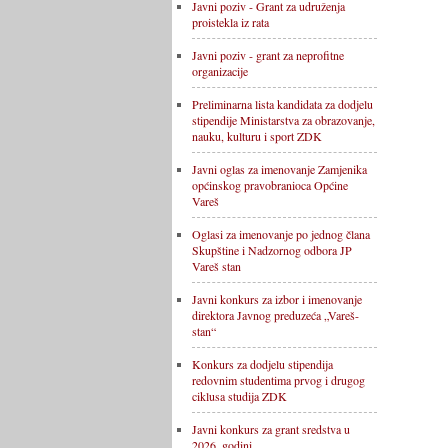
Javni poziv - Grant za udruženja
proistekla iz rata
Javni poziv - grant za neprofitne
organizacije
Preliminarna lista kandidata za dodjelu
stipendije Ministarstva za obrazovanje,
nauku, kulturu i sport ZDK
Javni oglas za imenovanje Zamjenika
općinskog pravobranioca Općine
Vareš
Oglasi za imenovanje po jednog člana
Skupštine i Nadzornog odbora JP
Vareš stan
Javni konkurs za izbor i imenovanje
direktora Javnog preduzeća „Vareš-
stan“
Konkurs za dodjelu stipendija
redovnim studentima prvog i drugog
ciklusa studija ZDK
Javni konkurs za grant sredstva u
2026. godini