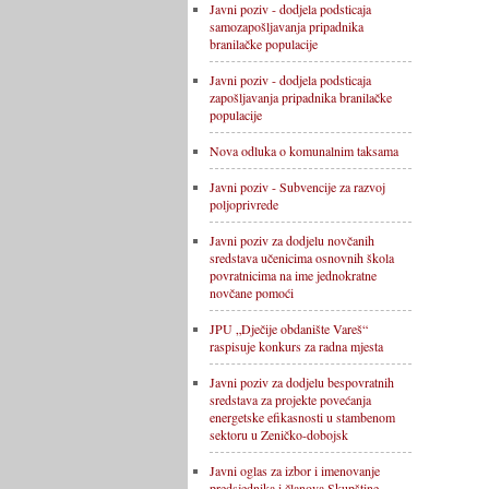
Javni poziv - dodjela podsticaja
samozapošljavanja pripadnika
branilačke populacije
Javni poziv - dodjela podsticaja
zapošljavanja pripadnika branilačke
populacije
Nova odluka o komunalnim taksama
Javni poziv - Subvencije za razvoj
poljoprivrede
Javni poziv za dodjelu novčanih
sredstava učenicima osnovnih škola
povratnicima na ime jednokratne
novčane pomoći
JPU „Dječije obdanište Vareš“
raspisuje konkurs za radna mjesta
Javni poziv za dodjelu bespovratnih
sredstava za projekte povećanja
energetske efikasnosti u stambenom
sektoru u Zeničko-dobojsk
Javni oglas za izbor i imenovanje
predsjednika i članova Skupštine