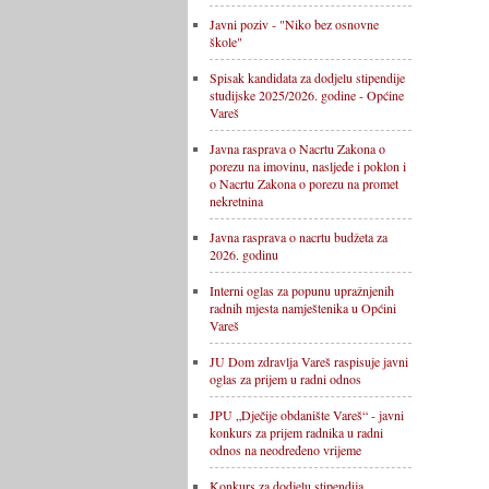
Javni poziv - "Niko bez osnovne
škole"
Spisak kandidata za dodjelu stipendije
studijske 2025/2026. godine - Općine
Vareš
Javna rasprava o Nacrtu Zakona o
porezu na imovinu, nasljeđe i poklon i
o Nacrtu Zakona o porezu na promet
nekretnina
Javna rasprava o nacrtu budžeta za
2026. godinu
Interni oglas za popunu upražnjenih
radnih mjesta namještenika u Općini
Vareš
JU Dom zdravlja Vareš raspisuje javni
oglas za prijem u radni odnos
JPU „Dječije obdanište Vareš“ - javni
konkurs za prijem radnika u radni
odnos na neodređeno vrijeme
Konkurs za dodjelu stipendija