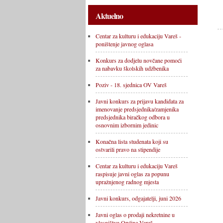
Aktuelno
Centar za kulturu i edukaciju Vareš -
poništenje javnog oglasa
Konkurs za dodjelu novčane pomoći
za nabavku školskih udžbenika
Poziv - 18. sjednica OV Vareš
Javni konkurs za prijavu kandidata za
imenovanje predsjednika/zamjenika
predsjednika biračkog odbora u
osnovnim izbornim jedinic
Konačna lista studenata koji su
ostvarili pravo na stipendije
Centar za kulturu i edukaciju Vareš
raspisuje javni oglas za popunu
upražnjenog radnog mjesta
Javni konkurs, odgajatelji, juni 2026
Javni oglas o prodaji nekretnine u
vlasništvu Općine Vareš