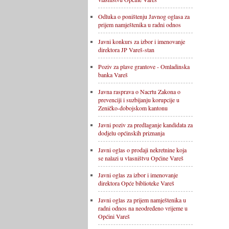
Odluka o poništenju Javnog oglasa za
prijem namještenika u radni odnos
Javni konkurs za izbor i imenovanje
direktora JP Vareš-stan
Poziv za plave grantove - Omladinska
banka Vareš
Javna rasprava o Nacrtu Zakona o
prevenciji i suzbijanju korupcije u
Zeničko-dobojskom kantonu
Javni poziv za predlaganje kandidata za
dodjelu općinskih priznanja
Javni oglas o prodaji nekretnine koja
se nalazi u vlasništvu Općine Vareš
Javni oglas za izbor i imenovanje
direktora Opće biblioteke Vareš
Javni oglas za prijem namještenika u
radni odnos na neodređeno vrijeme u
Općini Vareš