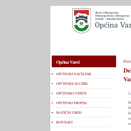
OPĆINSKI NAČELNIK
OPĆINSKE 
Općina Vareš
Poče
De
OPĆINSKI NAČELNIK
Va
OPĆINSKE SLUŽBE
P
OPĆINSKO VIJEĆE
D
OPĆINSKI PROPISI
De
MATIČNI URED
š
s
KONTAKT
sr