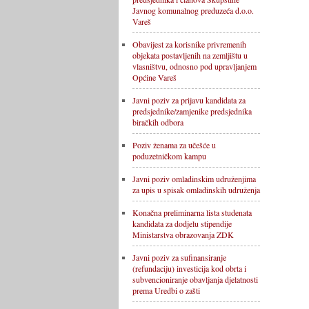
Javnog komunalnog preduzeća d.o.o.
Vareš
Obavijest za korisnike privremenih
objekata postavljenih na zemljištu u
vlasništvu, odnosno pod upravljanjem
Općine Vareš
Javni poziv za prijavu kandidata za
predsjednike/zamjenike predsjednika
biračkih odbora
Poziv ženama za učešće u
poduzetničkom kampu
Javni poziv omladinskim udruženjima
za upis u spisak omladinskih udruženja
Konačna preliminarna lista studenata
kandidata za dodjelu stipendije
Ministarstva obrazovanja ZDK
Javni poziv za sufinansiranje
(refundaciju) investicija kod obrta i
subvencioniranje obavljanja djelatnosti
prema Uredbi o zašti