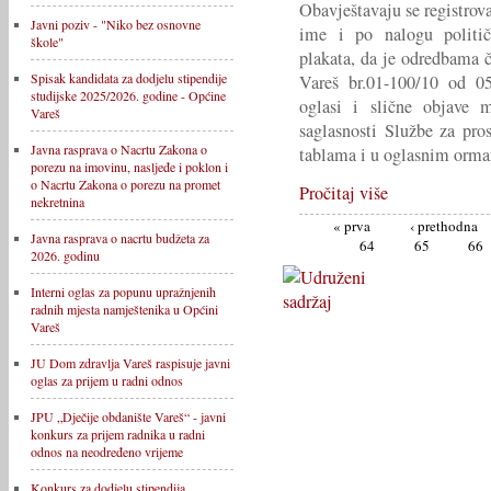
Obavještavaju se registrova
Javni poziv - "Niko bez osnovne
ime i po nalogu političk
škole"
plakata, da je odredbama
Spisak kandidata za dodjelu stipendije
Vareš br.01-100/10 od 05
studijske 2025/2026. godine - Općine
oglasi i slične objave m
Vareš
saglasnosti Službe za pr
Javna rasprava o Nacrtu Zakona o
tablama i u oglasnim orma
porezu na imovinu, nasljeđe i poklon i
o Nacrtu Zakona o porezu na promet
Pročitaj više
nekretnina
« prva
‹ prethodna
Javna rasprava o nacrtu budžeta za
64
65
66
2026. godinu
Interni oglas za popunu upražnjenih
radnih mjesta namještenika u Općini
Vareš
JU Dom zdravlja Vareš raspisuje javni
oglas za prijem u radni odnos
JPU „Dječije obdanište Vareš“ - javni
konkurs za prijem radnika u radni
odnos na neodređeno vrijeme
Konkurs za dodjelu stipendija