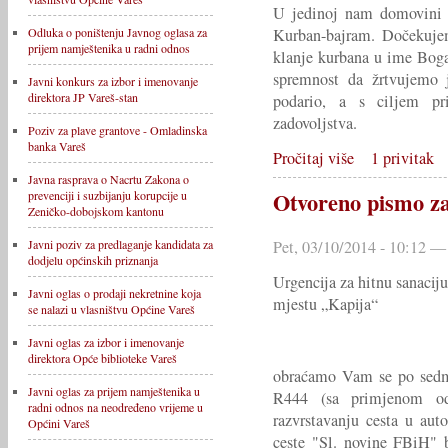
U jedinoj nam domovini 
Kurban-bajram. Dočekuje
Odluka o poništenju Javnog oglasa za
prijem namještenika u radni odnos
klanje kurbana u ime Bog
spremnost da žrtvujemo
Javni konkurs za izbor i imenovanje
direktora JP Vareš-stan
podario, a s ciljem pr
zadovoljstva.
Poziv za plave grantove - Omladinska
banka Vareš
Pročitaj više
1 privitak
Javna rasprava o Nacrtu Zakona o
Otvoreno pismo za
prevenciji i suzbijanju korupcije u
Zeničko-dobojskom kantonu
Javni poziv za predlaganje kandidata za
Pet, 03/10/2014 - 10:12 —
dodjelu općinskih priznanja
Urgencija za hitnu sanacij
Javni oglas o prodaji nekretnine koja
mjestu „Kapija“
se nalazi u vlasništvu Općine Vareš
Javni oglas za izbor i imenovanje
direktora Opće biblioteke Vareš
obraćamo Vam se po sedm
Javni oglas za prijem namještenika u
R444 (sa primjenom o
radni odnos na neodređeno vrijeme u
razvrstavanju cesta u auto
Općini Vareš
ceste "Sl. novine FBiH" b