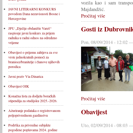
vozila kao i sam transpo
Majdandžić.
JAVNI LITERARNI KONKURS
povodom Dana nezavisnosti Bosne i
Pročitaj više
Hercegovine
Gosti iz Dubrovnik
JPU „Dječije obdanište Vareš“
raspisuje javni konkurs za prijem
radnika u radni odnos na određeno
Pon, 08/09/2014 - 12:02 —
vrijeme
Obavijest o prijemu zahtjeva za sve
vrste jednokratnih pomoći za
branioce/branitelje i članove njihovih
porodica
Javni poziv Via Dinarica
Obavijest OIK
Konačna lista za dodjelu boračkih
Pročitaj više
stipendija za studijsku 2025.-2026.
Obavijest
Ažuriranje podataka o registrovanom
poljoprivrednom gazdinstvu
Uto, 02/09/2014 - 08:03 —
Podrška za privredne subjekte
pogođene poplavama 2024. godine