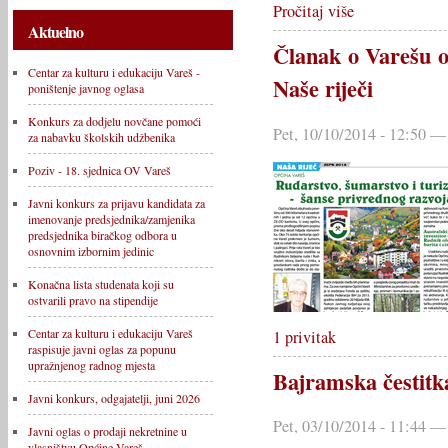
Pročitaj više
Aktuelno
Članak o Varešu o
Centar za kulturu i edukaciju Vareš -
Naše riječi
poništenje javnog oglasa
Konkurs za dodjelu novčane pomoći
Pet, 10/10/2014 - 12:50 —
za nabavku školskih udžbenika
Poziv - 18. sjednica OV Vareš
Javni konkurs za prijavu kandidata za
imenovanje predsjednika/zamjenika
predsjednika biračkog odbora u
osnovnim izbornim jedinic
Konačna lista studenata koji su
ostvarili pravo na stipendije
Centar za kulturu i edukaciju Vareš
1 privitak
raspisuje javni oglas za popunu
upražnjenog radnog mjesta
Bajramska čestitk
Javni konkurs, odgajatelji, juni 2026
Pet, 03/10/2014 - 11:44 —
Javni oglas o prodaji nekretnine u
vlasništvu Općine Vareš