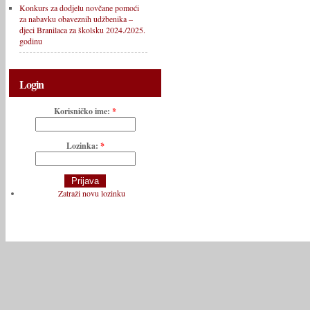
Konkurs za dodjelu novčane pomoći
za nabavku obaveznih udžbenika –
djeci Branilaca za školsku 2024./2025.
godinu
Login
Korisničko ime:
*
Lozinka:
*
Zatraži novu lozinku