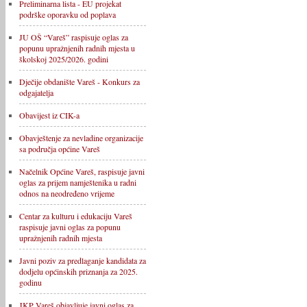
Preliminarna lista - EU projekat
podrške oporavku od poplava
JU OŠ “Vareš” raspisuje oglas za
popunu upražnjenih radnih mjesta u
školskoj 2025/2026. godini
Dječije obdanište Vareš - Konkurs za
odgajatelja
Obavijest iz CIK-a
Obavještenje za nevladine organizacije
sa područja općine Vareš
Načelnik Općine Vareš, raspisuje javni
oglas za prijem namještenika u radni
odnos na neodređeno vrijeme
Centar za kulturu i edukaciju Vareš
raspisuje javni oglas za popunu
upražnjenih radnih mjesta
Javni poziv za predlaganje kandidata za
dodjelu općinskih priznanja za 2025.
godinu
JKP Vareš objavljuje javni oglas za