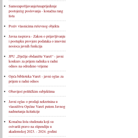
Samozapošljavanje/unaprijeđenje
postojećeg poslovanja - konačna rang
lista
Poziv vlasnicima ruševnog objekta
Javna rasprava - Zakon o prijavljivanju
i postupku provjere podataka o imovini
nosioca javnih funkcija
JPU „Dječije obdanište Vareš“ - javni
konkurs za prijem radnika u radni
odnos na određeno vrijeme
Opća biblioteka Vareš - javni oglas za
prijem u radni odnos
Obavijest političkim subjektima
Javni oglas o prodaji nekretnina u
vlasništvu Općine Vareš putem Javnog
nadmetanja-licitaticije
Konačna lista studenata koji su
ostvarili pravo na stipendiju u
akademskoj 2023. - 2024. godini