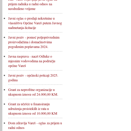
prijem radnika u radni odnos na
neodređeno vrijeme
Javni oglas o prodaji nekretnine u
vlasništvu Općine Vareš putem Javnog
nadmetanja-licitacije
Javni poziv - pomoć poljoprivrednim
proizvođačima i domaćinstvima
pogođenim poplavama 2024.
Javna rasprava - nacrt Odluke o
mjesnim vodovodima na području
općine Vareš
Javni poziv - općinski poticaji 2025.
godina
Grant za neprofitne organizacije u
ukupnom iznosu od 24.000,00 KM.
Grant za učešće u finansiranju
udruženja proisteklih iz rata u
ukupnom iznosu od 10.000,00 KM
Dom zdravlja Vareš - oglas za prijem u
radni odnos