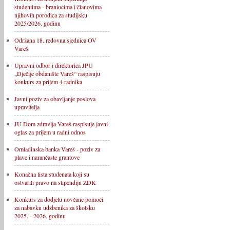
studentima - braniocima i članovima
njihovih porodica za studijsku
2025/2026. godinu
Održana 18. redovna sjednica OV
Vareš
Upravni odbor i direktorica JPU
„Dječije obdanište Vareš“ raspisuju
konkurs za prijem 4 radnika
Javni poziv za obavljanje poslova
upravitelja
JU Dom zdravlja Vareš raspisuje javni
oglas za prijem u radni odnos
Omladinska banka Vareš - poziv za
plave i narančaste grantove
Konačna lista studenata koji su
ostvarili pravo na stipendiju ZDK
Konkurs za dodjelu novčane pomoći
za nabavku udžbenika za školsku
2025. - 2026. godinu