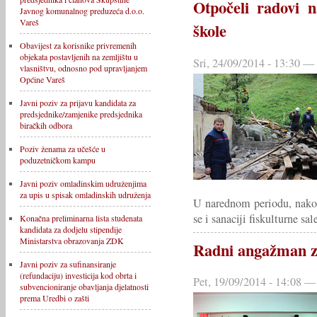
Otpočeli radovi na
Javnog komunalnog preduzeća d.o.o.
Vareš
škole
Obavijest za korisnike privremenih
objekata postavljenih na zemljištu u
Sri, 24/09/2014 - 13:30 —
vlasništvu, odnosno pod upravljanjem
Općine Vareš
Javni poziv za prijavu kandidata za
predsjednike/zamjenike predsjednika
biračkih odbora
Poziv ženama za učešće u
poduzetničkom kampu
Javni poziv omladinskim udruženjima
za upis u spisak omladinskih udruženja
U narednom periodu, nakon
se i sanaciji fiskulturne sal
Konačna preliminarna lista studenata
kandidata za dodjelu stipendije
Ministarstva obrazovanja ZDK
Radni angažman z
Javni poziv za sufinansiranje
(refundaciju) investicija kod obrta i
Pet, 19/09/2014 - 14:08 —
subvencioniranje obavljanja djelatnosti
prema Uredbi o zašti