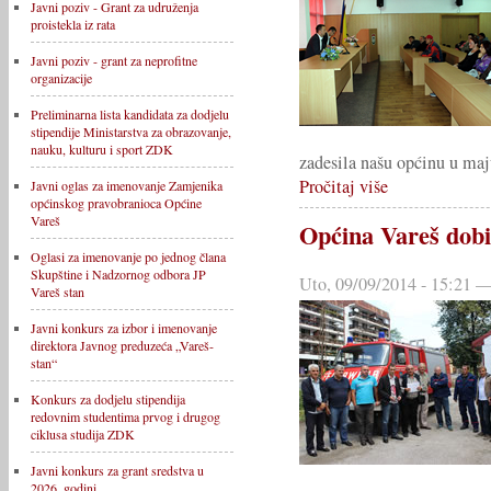
Javni poziv - Grant za udruženja
proistekla iz rata
Javni poziv - grant za neprofitne
organizacije
Preliminarna lista kandidata za dodjelu
stipendije Ministarstva za obrazovanje,
nauku, kulturu i sport ZDK
zadesila našu općinu u maj
Pročitaj više
Javni oglas za imenovanje Zamjenika
općinskog pravobranioca Općine
Vareš
Općina Vareš dobi
Oglasi za imenovanje po jednog člana
Skupštine i Nadzornog odbora JP
Uto, 09/09/2014 - 15:21 —
Vareš stan
Javni konkurs za izbor i imenovanje
direktora Javnog preduzeća „Vareš-
stan“
Konkurs za dodjelu stipendija
redovnim studentima prvog i drugog
ciklusa studija ZDK
Javni konkurs za grant sredstva u
2026. godini