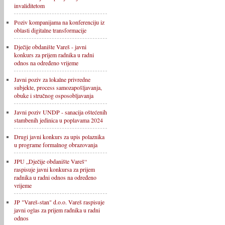
invaliditetom
Poziv kompanijama na konferenciju iz
oblasti digitalne transformacije
Dječije obdanište Vareš - javni
konkurs za prijem radnika u radni
odnos na određeno vrijeme
Javni poziv za lokalne privredne
subjekte, process samozapošljavanja,
obuke i stručnog osposobljavanja
Javni poziv UNDP - sanacija oštećenih
stambenih jedinica u poplavama 2024
Drugi javni konkurs za upis polaznika
u programe formalnog obrazovanja
JPU „Dječije obdanište Vareš“
raspisuje javni konkursa za prijem
radnika u radni odnos na određeno
vrijeme
JP "Vareš-stan" d.o.o. Vareš raspisuje
javni oglas za prijem radnika u radni
odnos