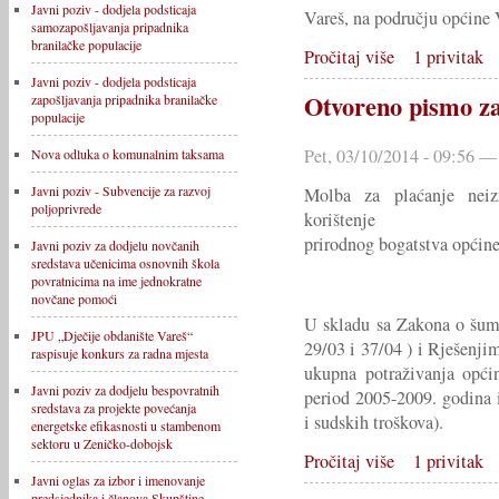
Javni poziv - dodjela podsticaja
Vareš, na području općine 
samozapošljavanja pripadnika
branilačke populacije
Pročitaj više
1 privitak
Javni poziv - dodjela podsticaja
Otvoreno pismo za
zapošljavanja pripadnika branilačke
populacije
Pet, 03/10/2014 - 09:56 —
Nova odluka o komunalnim taksama
Javni poziv - Subvencije za razvoj
Molba za plaćanje nei
poljoprivrede
korištenje
prirodnog bogatstva općin
Javni poziv za dodjelu novčanih
sredstava učenicima osnovnih škola
povratnicima na ime jednokratne
novčane pomoći
U skladu sa Zakona o šum
JPU „Dječije obdanište Vareš“
29/03 i 37/04 ) i Rješenji
raspisuje konkurs za radna mjesta
ukupna potraživanja opći
Javni poziv za dodjelu bespovratnih
period 2005-2009. godina
sredstava za projekte povećanja
i sudskih troškova).
energetske efikasnosti u stambenom
sektoru u Zeničko-dobojsk
Pročitaj više
1 privitak
Javni oglas za izbor i imenovanje
predsjednika i članova Skupštine