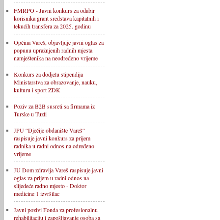
FMRPO - Javni konkurs za odabir
korisnika grant sredstava kapitalnih i
tekućih transfera za 2025. godinu
Općina Vareš, objavljuje javni oglas za
popunu upražnjenih radnih mjesta
namještenika na neodređeno vrijeme
Konkurs za dodjelu stipendija
Ministarstva za obrazovanje, nauku,
kulturu i sport ZDK
Poziv za B2B susreti sa firmama iz
Turske u Tuzli
JPU “Dječije obdanište Vareš“
raspisuje javni konkurs za prijem
radnika u radni odnos na određeno
vrijeme
JU Dom zdravlja Vareš raspisuje javni
oglas za prijem u radni odnos na
slijedeće radno mjesto - Doktor
medicine 1 izvršilac
Javni pozivi Fonda za profesionalnu
rehabilitaciju i zapošljavanje osoba sa