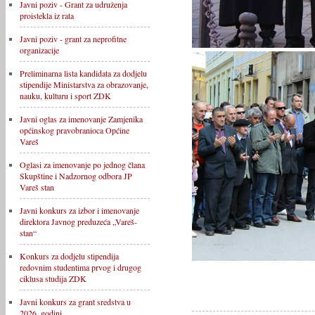
Javni poziv - Grant za udruženja
proistekla iz rata
Javni poziv - grant za neprofitne
organizacije
Preliminarna lista kandidata za dodjelu
stipendije Ministarstva za obrazovanje,
nauku, kulturu i sport ZDK
Javni oglas za imenovanje Zamjenika
općinskog pravobranioca Općine
Vareš
Oglasi za imenovanje po jednog člana
Skupštine i Nadzornog odbora JP
Vareš stan
Javni konkurs za izbor i imenovanje
direktora Javnog preduzeća „Vareš-
stan“
Konkurs za dodjelu stipendija
redovnim studentima prvog i drugog
ciklusa studija ZDK
Javni konkurs za grant sredstva u
2026. godini