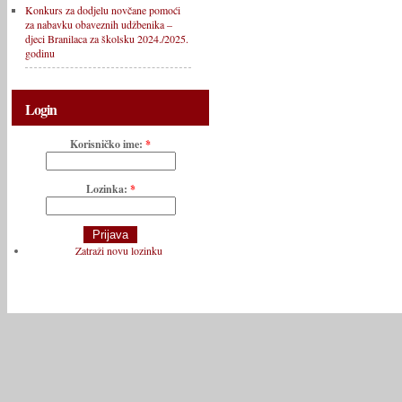
Konkurs za dodjelu novčane pomoći
za nabavku obaveznih udžbenika –
djeci Branilaca za školsku 2024./2025.
godinu
Login
Korisničko ime:
*
Lozinka:
*
Zatraži novu lozinku