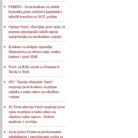
FMRPO - Javni konkurs za odabir
korisnika grant sredstava kapitalnih i
tekućih transfera za 2025. godinu
Općina Vareš, objavljuje javni oglas za
popunu upražnjenih radnih mjesta
namještenika na neodređeno vrijeme
Konkurs za dodjelu stipendija
Ministarstva za obrazovanje, nauku,
kulturu i sport ZDK
Poziv za B2B susreti sa firmama iz
Turske u Tuzli
JPU “Dječije obdanište Vareš“
raspisuje javni konkurs za prijem
radnika u radni odnos na određeno
vrijeme
JU Dom zdravlja Vareš raspisuje javni
oglas za prijem u radni odnos na
slijedeće radno mjesto - Doktor
medicine 1 izvršilac
Javni pozivi Fonda za profesionalnu
rehabilitaciju i zapošljavanje osoba sa