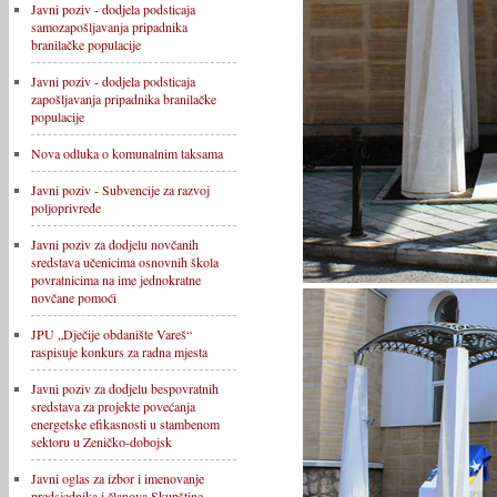
Javni poziv - dodjela podsticaja
samozapošljavanja pripadnika
branilačke populacije
Javni poziv - dodjela podsticaja
zapošljavanja pripadnika branilačke
populacije
Nova odluka o komunalnim taksama
Javni poziv - Subvencije za razvoj
poljoprivrede
Javni poziv za dodjelu novčanih
sredstava učenicima osnovnih škola
povratnicima na ime jednokratne
novčane pomoći
JPU „Dječije obdanište Vareš“
raspisuje konkurs za radna mjesta
Javni poziv za dodjelu bespovratnih
sredstava za projekte povećanja
energetske efikasnosti u stambenom
sektoru u Zeničko-dobojsk
Javni oglas za izbor i imenovanje
predsjednika i članova Skupštine