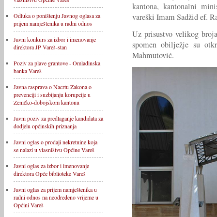
kantona, kantonalni min
vareški Imam Sadžid ef. R
Odluka o poništenju Javnog oglasa za
prijem namještenika u radni odnos
Uz prisustvo velikog broj
Javni konkurs za izbor i imenovanje
spomen obilježje su otk
direktora JP Vareš-stan
Mahmutović.
Poziv za plave grantove - Omladinska
banka Vareš
Javna rasprava o Nacrtu Zakona o
prevenciji i suzbijanju korupcije u
Zeničko-dobojskom kantonu
Javni poziv za predlaganje kandidata za
dodjelu općinskih priznanja
Javni oglas o prodaji nekretnine koja
se nalazi u vlasništvu Općine Vareš
Javni oglas za izbor i imenovanje
direktora Opće biblioteke Vareš
Javni oglas za prijem namještenika u
radni odnos na neodređeno vrijeme u
Općini Vareš