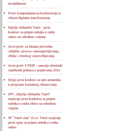
invaliditetom
Poziv kompanijama na konferenciju iz
oblasti digitalne transformacije
Dječije obdanište Vareš - javni
konkurs za prijem radnika u radni
odnos na određeno vrijeme
Javni poziv za lokalne privredne
subjekte, process samozapošljavanja,
obuke i stručnog osposobljavanja
Javni poziv UNDP - sanacija oštećenih
stambenih jedinica u poplavama 2024
Drugi javni konkurs za upis polaznika
u programe formalnog obrazovanja
JPU „Dječije obdanište Vareš“
raspisuje javni konkursa za prijem
radnika u radni odnos na određeno
vrijeme
JP "Vareš-stan" d.o.o. Vareš raspisuje
javni oglas za prijem radnika u radni
odnos