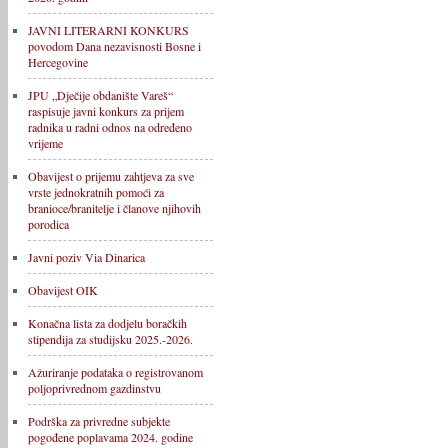
JAVNI LITERARNI KONKURS
povodom Dana nezavisnosti Bosne i
Hercegovine
JPU „Dječije obdanište Vareš“
raspisuje javni konkurs za prijem
radnika u radni odnos na određeno
vrijeme
Obavijest o prijemu zahtjeva za sve
vrste jednokratnih pomoći za
branioce/branitelje i članove njihovih
porodica
Javni poziv Via Dinarica
Obavijest OIK
Konačna lista za dodjelu boračkih
stipendija za studijsku 2025.-2026.
Ažuriranje podataka o registrovanom
poljoprivrednom gazdinstvu
Podrška za privredne subjekte
pogođene poplavama 2024. godine