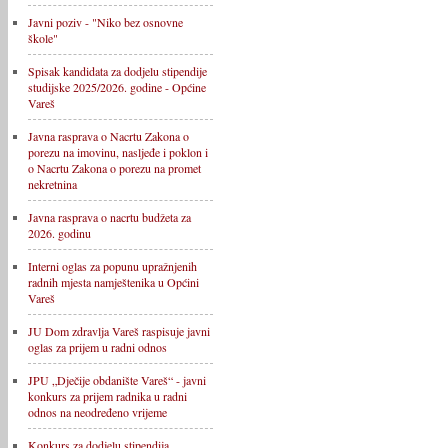
Javni poziv - "Niko bez osnovne
škole"
Spisak kandidata za dodjelu stipendije
studijske 2025/2026. godine - Općine
Vareš
Javna rasprava o Nacrtu Zakona o
porezu na imovinu, nasljeđe i poklon i
o Nacrtu Zakona o porezu na promet
nekretnina
Javna rasprava o nacrtu budžeta za
2026. godinu
Interni oglas za popunu upražnjenih
radnih mjesta namještenika u Općini
Vareš
JU Dom zdravlja Vareš raspisuje javni
oglas za prijem u radni odnos
JPU „Dječije obdanište Vareš“ - javni
konkurs za prijem radnika u radni
odnos na neodređeno vrijeme
Konkurs za dodjelu stipendija