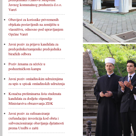
Javnog komunalnog preduzeća d.o.o.
Vareš
Obavijest za korisnike privremenih
objekata postavljenih na zemljištu u
vlasništvu, odnosno pod upravljanjem
Općine Vareš
Javni poziv za prijavu kandidata za
predsjednike/zamjenike predsjednika
biračkih odbora
Poziv ženama za učešće u
poduzetničkom kampu
Javni poziv omladinskim udruženjima
za upis u spisak omladinskih udruženja
Konačna preliminarna lista studenata
kandidata za dodjelu stipendije
Ministarstva obrazovanja ZDK
Javni poziv za sufinansiranje
(refundaciju) investicija kod obrta i
subvencioniranje obavljanja djelatnosti
prema Uredbi o zašti