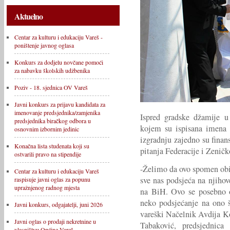
Aktuelno
Centar za kulturu i edukaciju Vareš -
poništenje javnog oglasa
Konkurs za dodjelu novčane pomoći
za nabavku školskih udžbenika
Poziv - 18. sjednica OV Vareš
Javni konkurs za prijavu kandidata za
imenovanje predsjednika/zamjenika
Ispred gradske džamije u
predsjednika biračkog odbora u
kojem su ispisana imena 
osnovnim izbornim jedinic
izgradnju zajedno su finan
Konačna lista studenata koji su
pitanja Federacije i Zenič
ostvarili pravo na stipendije
-Želimo da ovo spomen obil
Centar za kulturu i edukaciju Vareš
sve nas podsjeća na njihove
raspisuje javni oglas za popunu
upražnjenog radnog mjesta
na BiH. Ovo se posebno od
neko podsjećanje na ono št
Javni konkurs, odgajatelji, juni 2026
vareški Načelnik Avdija Ko
Javni oglas o prodaji nekretnine u
Tabaković, predsjednic
vlasništvu Općine Vareš