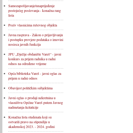
Samozapošljavanje/unaprijeđenje
postojećeg poslovanja - konačna rang
lista
Poziv vlasnicima ruševnog objekta
Javna rasprava - Zakon o prijavljivanju
i postupku provjere podataka o imovini
nosioca javnih funkcija
JPU „Dječije obdanište Vareš“ - javni
konkurs za prijem radnika u radni
odnos na određeno vrijeme
Opća biblioteka Vareš - javni oglas za
prijem u radni odnos
Obavijest političkim subjektima
Javni oglas o prodaji nekretnina u
vlasništvu Općine Vareš putem Javnog
nadmetanja-licitaticije
Konačna lista studenata koji su
ostvarili pravo na stipendiju u
akademskoj 2023. - 2024. godini