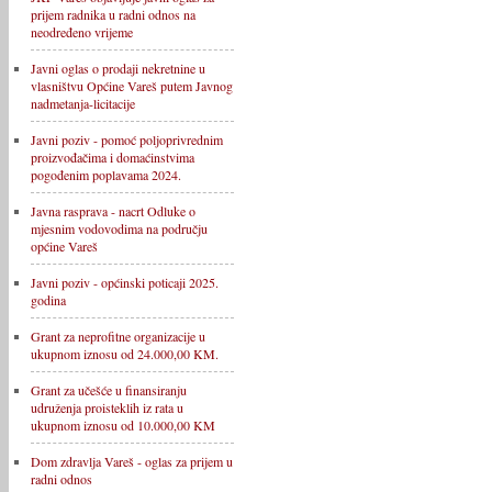
prijem radnika u radni odnos na
neodređeno vrijeme
Javni oglas o prodaji nekretnine u
vlasništvu Općine Vareš putem Javnog
nadmetanja-licitacije
Javni poziv - pomoć poljoprivrednim
proizvođačima i domaćinstvima
pogođenim poplavama 2024.
Javna rasprava - nacrt Odluke o
mjesnim vodovodima na području
općine Vareš
Javni poziv - općinski poticaji 2025.
godina
Grant za neprofitne organizacije u
ukupnom iznosu od 24.000,00 KM.
Grant za učešće u finansiranju
udruženja proisteklih iz rata u
ukupnom iznosu od 10.000,00 KM
Dom zdravlja Vareš - oglas za prijem u
radni odnos