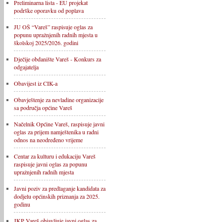
Preliminarna lista - EU projekat
podrške oporavku od poplava
JU OŠ “Vareš” raspisuje oglas za
popunu upražnjenih radnih mjesta u
školskoj 2025/2026. godini
Dječije obdanište Vareš - Konkurs za
odgajatelja
Obavijest iz CIK-a
Obavještenje za nevladine organizacije
sa područja općine Vareš
Načelnik Općine Vareš, raspisuje javni
oglas za prijem namještenika u radni
odnos na neodređeno vrijeme
Centar za kulturu i edukaciju Vareš
raspisuje javni oglas za popunu
upražnjenih radnih mjesta
Javni poziv za predlaganje kandidata za
dodjelu općinskih priznanja za 2025.
godinu
JKP Vareš objavljuje javni oglas za