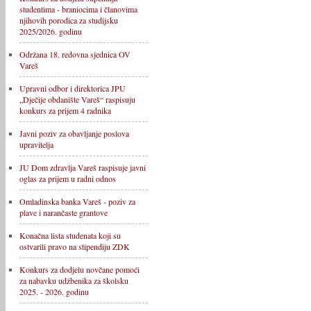
studentima - braniocima i članovima
njihovih porodica za studijsku
2025/2026. godinu
Održana 18. redovna sjednica OV
Vareš
Upravni odbor i direktorica JPU
„Dječije obdanište Vareš“ raspisuju
konkurs za prijem 4 radnika
Javni poziv za obavljanje poslova
upravitelja
JU Dom zdravlja Vareš raspisuje javni
oglas za prijem u radni odnos
Omladinska banka Vareš - poziv za
plave i narančaste grantove
Konačna lista studenata koji su
ostvarili pravo na stipendiju ZDK
Konkurs za dodjelu novčane pomoći
za nabavku udžbenika za školsku
2025. - 2026. godinu