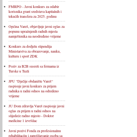
FMRPO - Javni konkurs za odabir
korisnika grant sredstava kapitalnih i
tekućih transfera za 2025. godinu
Općina Vareš, objavljuje javni oglas za
popunu upražnjenih radnih mjesta
namještenika na neodređeno vrijeme
Konkurs za dodjelu stipendija
Ministarstva za obrazovanje, nauku,
kulturu i sport ZDK
Poziv za B2B susreti sa firmama iz
Turske u Tuzli
JPU “Dječije obdanište Vareš“
raspisuje javni konkurs za prijem
radnika u radni odnos na određeno
vrijeme
JU Dom zdravlja Vareš raspisuje javni
oglas za prijem u radni odnos na
slijedeće radno mjesto - Doktor
medicine 1 izvršilac
Javni pozivi Fonda za profesionalnu
rehabilitaciju i zapošljavanje osoba sa