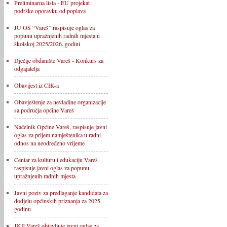
Preliminarna lista - EU projekat
podrške oporavku od poplava
JU OŠ “Vareš” raspisuje oglas za
popunu upražnjenih radnih mjesta u
školskoj 2025/2026. godini
Dječije obdanište Vareš - Konkurs za
odgajatelja
Obavijest iz CIK-a
Obavještenje za nevladine organizacije
sa područja općine Vareš
Načelnik Općine Vareš, raspisuje javni
oglas za prijem namještenika u radni
odnos na neodređeno vrijeme
Centar za kulturu i edukaciju Vareš
raspisuje javni oglas za popunu
upražnjenih radnih mjesta
Javni poziv za predlaganje kandidata za
dodjelu općinskih priznanja za 2025.
godinu
JKP Vareš objavljuje javni oglas za