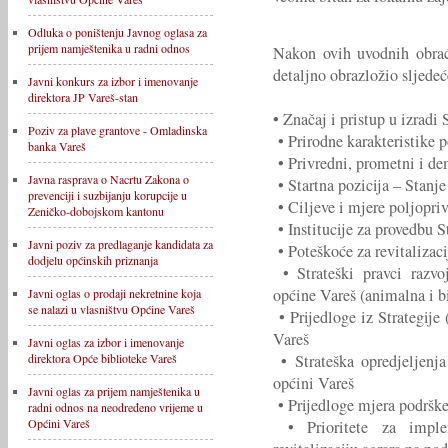
Odluka o poništenju Javnog oglasa za
prijem namještenika u radni odnos
Nakon ovih uvodnih obraća
detaljno obrazložio sljedeć
Javni konkurs za izbor i imenovanje
direktora JP Vareš-stan
• Značaj i pristup u izradi 
Poziv za plave grantove - Omladinska
• Prirodne karakteristike 
banka Vareš
• Privredni, prometni i de
Javna rasprava o Nacrtu Zakona o
• Startna pozicija – Stanje
prevenciji i suzbijanju korupcije u
• Ciljeve i mjere poljopriv
Zeničko-dobojskom kantonu
• Institucije za provedbu S
Javni poziv za predlaganje kandidata za
• Poteškoće za revitalizaci
dodjelu općinskih priznanja
• Strateški pravci razvo
općine Vareš (animalna i b
Javni oglas o prodaji nekretnine koja
se nalazi u vlasništvu Općine Vareš
• Prijedloge iz Strategije 
Vareš
Javni oglas za izbor i imenovanje
• Strateška opredjeljenj
direktora Opće biblioteke Vareš
općini Vareš
Javni oglas za prijem namještenika u
• Prijedloge mjera podrške 
radni odnos na neodređeno vrijeme u
Općini Vareš
• Prioritete za imple