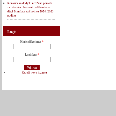
Konkurs za dodjelu novčane pomoći
za nabavku obaveznih udžbenika –
djeci Branilaca za školsku 2024./2025.
godinu
Login
Korisničko ime:
*
Lozinka:
*
Zatraži novu lozinku