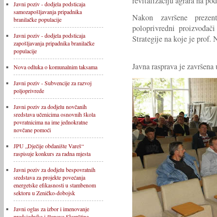
revitalizaciju agrara na po
Javni poziv - dodjela podsticaja
samozapošljavanja pripadnika
Nakon završene prezent
branilačke populacije
poloprivredni proizvođači
Javni poziv - dodjela podsticaja
Strategije na koje je prof.
zapošljavanja pripadnika branilačke
populacije
Javna rasprava je završena 
Nova odluka o komunalnim taksama
Javni poziv - Subvencije za razvoj
poljoprivrede
Javni poziv za dodjelu novčanih
sredstava učenicima osnovnih škola
povratnicima na ime jednokratne
novčane pomoći
JPU „Dječije obdanište Vareš“
raspisuje konkurs za radna mjesta
Javni poziv za dodjelu bespovratnih
sredstava za projekte povećanja
energetske efikasnosti u stambenom
sektoru u Zeničko-dobojsk
Javni oglas za izbor i imenovanje
predsjednika i članova Skupštine