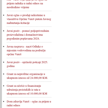
prijem radnika u radni odnos na
neodređeno vrijeme
Javni oglas o prodaji nekretnine u
vlasništvu Općine Vareš putem Javnog
nadmetanja-licitacije
Javni poziv - pomoć poljoprivrednim
proizvođačima i domaćinstvima
pogođenim poplavama 2024.
Javna rasprava - nacrt Odluke o
mjesnim vodovodima na području
općine Vareš
Javni poziv - općinski poticaji 2025.
godina
Grant za neprofitne organizacije u
ukupnom iznosu od 24.000,00 KM.
Grant za učešće u finansiranju
udruženja proisteklih iz rata u
ukupnom iznosu od 10.000,00 KM
Dom zdravlja Vareš - oglas za prijem u
radni odnos