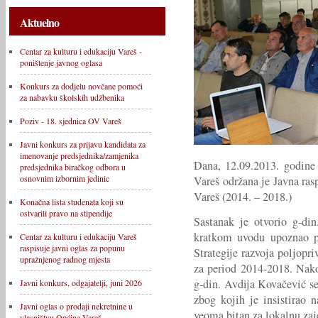
Aktuelno
Centar za kulturu i edukaciju Vareš -
poništenje javnog oglasa
Konkurs za dodjelu novčane pomoći
za nabavku školskih udžbenika
Poziv - 18. sjednica OV Vareš
Javni konkurs za prijavu kandidata za
imenovanje predsjednika/zamjenika
Dana, 12.09.2013. godine 
predsjednika biračkog odbora u
osnovnim izbornim jedinic
Vareš održana je Javna ras
Vareš (2014. – 2018.)
Konačna lista studenata koji su
ostvarili pravo na stipendije
Sastanak je otvorio g-di
kratkom uvodu upoznao pr
Centar za kulturu i edukaciju Vareš
raspisuje javni oglas za popunu
Strategije razvoja poljopr
upražnjenog radnog mjesta
za period 2014-2018. Nak
g-din. Avdija Kovačević se
Javni konkurs, odgajatelji, juni 2026
zbog kojih je insistirao 
Javni oglas o prodaji nekretnine u
veoma bitan za lokalnu zaj
vlasništvu Općine Vareš