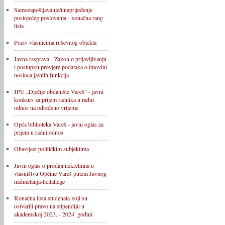
Samozapošljavanje/unaprijeđenje
postojećeg poslovanja - konačna rang
lista
Poziv vlasnicima ruševnog objekta
Javna rasprava - Zakon o prijavljivanju
i postupku provjere podataka o imovini
nosioca javnih funkcija
JPU „Dječije obdanište Vareš“ - javni
konkurs za prijem radnika u radni
odnos na određeno vrijeme
Opća biblioteka Vareš - javni oglas za
prijem u radni odnos
Obavijest političkim subjektima
Javni oglas o prodaji nekretnina u
vlasništvu Općine Vareš putem Javnog
nadmetanja-licitaticije
Konačna lista studenata koji su
ostvarili pravo na stipendiju u
akademskoj 2023. - 2024. godini