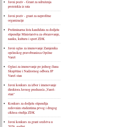
Javni poziv - Grant za udruženja
proistekla iz rata
Javni poziv - grant za neprofitne
organizacije
Preliminarna lista kandidata za dodjelu
stipendije Ministarstva za obrazovanje,
nauku, kulturu i sport ZDK
Javni oglas za imenovanje Zamjenika
općinskog pravobranioca Općine
Vareš
Oglasi za imenovanje po jednog člana
Skupštine i Nadzornog odbora JP
Vareš stan
Javni konkurs za izbor i imenovanje
direktora Javnog preduzeća „Vareš-
stan“
Konkurs za dodjelu stipendija
redovnim studentima prvog i drugog
ciklusa studija ZDK
Javni konkurs za grant sredstva u
2026. godini