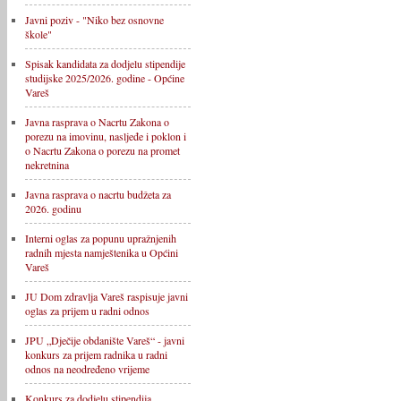
Javni poziv - "Niko bez osnovne
škole"
Spisak kandidata za dodjelu stipendije
studijske 2025/2026. godine - Općine
Vareš
Javna rasprava o Nacrtu Zakona o
porezu na imovinu, nasljeđe i poklon i
o Nacrtu Zakona o porezu na promet
nekretnina
Javna rasprava o nacrtu budžeta za
2026. godinu
Interni oglas za popunu upražnjenih
radnih mjesta namještenika u Općini
Vareš
JU Dom zdravlja Vareš raspisuje javni
oglas za prijem u radni odnos
JPU „Dječije obdanište Vareš“ - javni
konkurs za prijem radnika u radni
odnos na neodređeno vrijeme
Konkurs za dodjelu stipendija