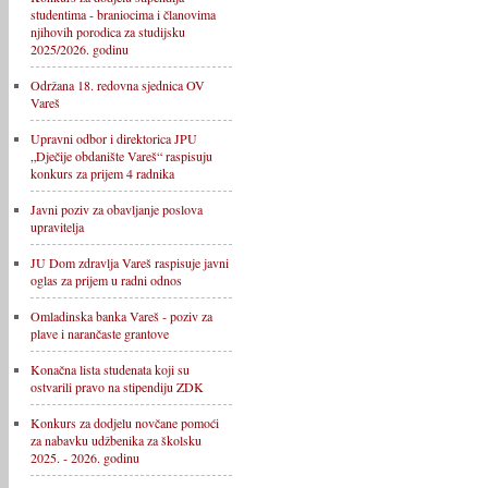
studentima - braniocima i članovima
njihovih porodica za studijsku
2025/2026. godinu
Održana 18. redovna sjednica OV
Vareš
Upravni odbor i direktorica JPU
„Dječije obdanište Vareš“ raspisuju
konkurs za prijem 4 radnika
Javni poziv za obavljanje poslova
upravitelja
JU Dom zdravlja Vareš raspisuje javni
oglas za prijem u radni odnos
Omladinska banka Vareš - poziv za
plave i narančaste grantove
Konačna lista studenata koji su
ostvarili pravo na stipendiju ZDK
Konkurs za dodjelu novčane pomoći
za nabavku udžbenika za školsku
2025. - 2026. godinu