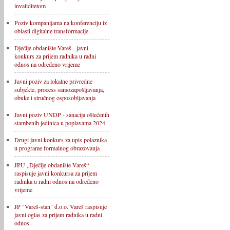
invaliditetom
Poziv kompanijama na konferenciju iz
oblasti digitalne transformacije
Dječije obdanište Vareš - javni
konkurs za prijem radnika u radni
odnos na određeno vrijeme
Javni poziv za lokalne privredne
subjekte, process samozapošljavanja,
obuke i stručnog osposobljavanja
Javni poziv UNDP - sanacija oštećenih
stambenih jedinica u poplavama 2024
Drugi javni konkurs za upis polaznika
u programe formalnog obrazovanja
JPU „Dječije obdanište Vareš“
raspisuje javni konkursa za prijem
radnika u radni odnos na određeno
vrijeme
JP "Vareš-stan" d.o.o. Vareš raspisuje
javni oglas za prijem radnika u radni
odnos