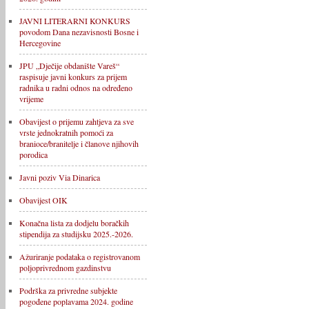
JAVNI LITERARNI KONKURS
povodom Dana nezavisnosti Bosne i
Hercegovine
JPU „Dječije obdanište Vareš“
raspisuje javni konkurs za prijem
radnika u radni odnos na određeno
vrijeme
Obavijest o prijemu zahtjeva za sve
vrste jednokratnih pomoći za
branioce/branitelje i članove njihovih
porodica
Javni poziv Via Dinarica
Obavijest OIK
Konačna lista za dodjelu boračkih
stipendija za studijsku 2025.-2026.
Ažuriranje podataka o registrovanom
poljoprivrednom gazdinstvu
Podrška za privredne subjekte
pogođene poplavama 2024. godine