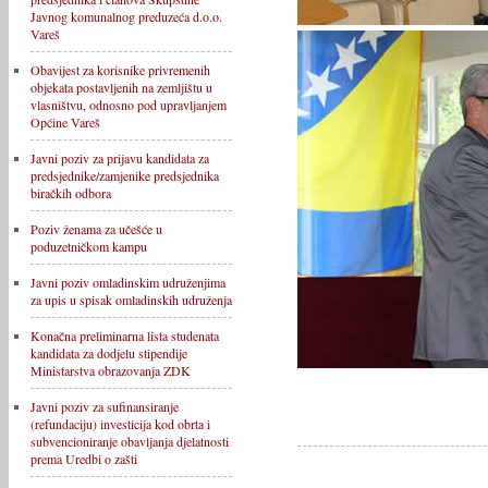
Javnog komunalnog preduzeća d.o.o.
Vareš
Obavijest za korisnike privremenih
objekata postavljenih na zemljištu u
vlasništvu, odnosno pod upravljanjem
Općine Vareš
Javni poziv za prijavu kandidata za
predsjednike/zamjenike predsjednika
biračkih odbora
Poziv ženama za učešće u
poduzetničkom kampu
Javni poziv omladinskim udruženjima
za upis u spisak omladinskih udruženja
Konačna preliminarna lista studenata
kandidata za dodjelu stipendije
Ministarstva obrazovanja ZDK
Javni poziv za sufinansiranje
(refundaciju) investicija kod obrta i
subvencioniranje obavljanja djelatnosti
prema Uredbi o zašti