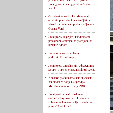
Javnog komunalnog preduzeća d.o.o.
Vareš
Obavijest za korisnike privremenih
objekata postavljenih na zemljištu u
vlasništvu, odnosno pod upravljanjem
Općine Vareš
Javni poziv za prijavu kandidata za
predsjednike/zamjenike predsjednika
biračkih odbora
Poziv ženama za učešće u
poduzetničkom kampu
Javni poziv omladinskim udruženjima
za upis u spisak omladinskih udruženja
Konačna preliminarna lista studenata
kandidata za dodjelu stipendije
Ministarstva obrazovanja ZDK
Javni poziv za sufinansiranje
(refundaciju) investicija kod obrta i
subvencioniranje obavljanja djelatnosti
prema Uredbi o zašti