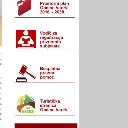
el
su
je
o
im
te
i,
e
sa
o
na
te