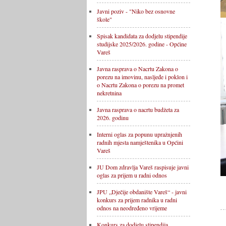
Javni poziv - "Niko bez osnovne
škole"
Spisak kandidata za dodjelu stipendije
studijske 2025/2026. godine - Općine
Vareš
Javna rasprava o Nacrtu Zakona o
porezu na imovinu, nasljeđe i poklon i
o Nacrtu Zakona o porezu na promet
nekretnina
Javna rasprava o nacrtu budžeta za
2026. godinu
Interni oglas za popunu upražnjenih
radnih mjesta namještenika u Općini
Vareš
JU Dom zdravlja Vareš raspisuje javni
oglas za prijem u radni odnos
JPU „Dječije obdanište Vareš“ - javni
konkurs za prijem radnika u radni
odnos na neodređeno vrijeme
Konkurs za dodjelu stipendija