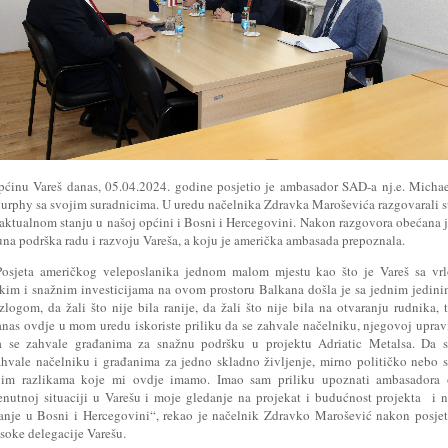
pćinu Vareš danas, 05.04.2024. godine posjetio je ambasador SAD-a nj.e. Micha
urphy sa svojim suradnicima. U uredu načelnika Zdravka Maroševića razgovarali 
 aktualnom stanju u našoj općini i Bosni i Hercegovini. Nakon razgovora obećana 
una podrška radu i razvoju Vareša, a koju je američka ambasada prepoznala.
Posjeta američkog veleposlanika jednom malom mjestu kao što je Vareš sa vrl
akim i snažnim investicijama na ovom prostoru Balkana došla je sa jednim jedin
zlogom, da žali što nije bila ranije, da žali što nije bila na otvaranju rudnika, 
anas ovdje u mom uredu iskoriste priliku da se zahvale načelniku, njegovoj uprav
a se zahvale građanima za snažnu podršku u projektu Adriatic Metalsa. Da s
ahvale načelniku i građanima za jedno skladno življenje, mirno političko nebo 
vim razlikama koje mi ovdje imamo. Imao sam priliku upoznati ambasadora 
renutnoj situaciji u Varešu i moje gledanje na projekat i budućnost projekta i 
tanje u Bosni i Hercegovini“, rekao je načelnik Zdravko Marošević nakon posje
soke delegacije Varešu.