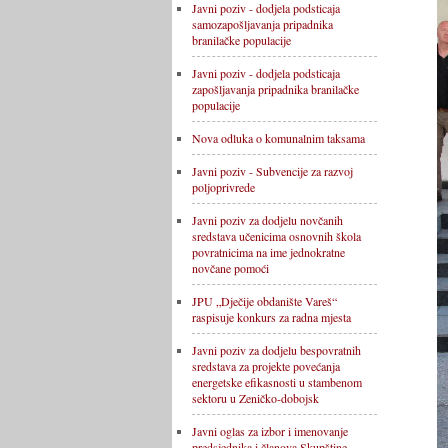
Javni poziv - dodjela podsticaja
samozapošljavanja pripadnika
branilačke populacije
Javni poziv - dodjela podsticaja
zapošljavanja pripadnika branilačke
populacije
Nova odluka o komunalnim taksama
Javni poziv - Subvencije za razvoj
poljoprivrede
Javni poziv za dodjelu novčanih
sredstava učenicima osnovnih škola
povratnicima na ime jednokratne
novčane pomoći
JPU „Dječije obdanište Vareš“
raspisuje konkurs za radna mjesta
Javni poziv za dodjelu bespovratnih
sredstava za projekte povećanja
energetske efikasnosti u stambenom
sektoru u Zeničko-dobojsk
Javni oglas za izbor i imenovanje
predsjednika i članova Skupštine