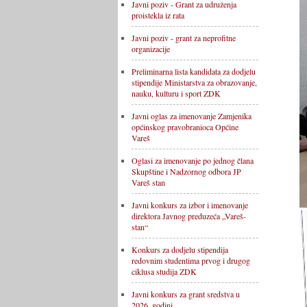
Javni poziv - Grant za udruženja
proistekla iz rata
Javni poziv - grant za neprofitne
organizacije
Preliminarna lista kandidata za dodjelu
stipendije Ministarstva za obrazovanje,
nauku, kulturu i sport ZDK
Javni oglas za imenovanje Zamjenika
općinskog pravobranioca Općine
Vareš
Oglasi za imenovanje po jednog člana
Skupštine i Nadzornog odbora JP
Vareš stan
Javni konkurs za izbor i imenovanje
direktora Javnog preduzeća „Vareš-
stan“
Konkurs za dodjelu stipendija
redovnim studentima prvog i drugog
ciklusa studija ZDK
Javni konkurs za grant sredstva u
2026. godini