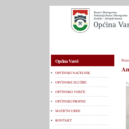
OPĆINSKI NAČELNIK
OPĆINSKE 
Općina Vareš
Poče
Am
OPĆINSKI NAČELNIK
OPĆINSKE SLUŽBE
P
OPĆINSKO VIJEĆE
OPĆINSKI PROPISI
MATIČNI URED
KONTAKT