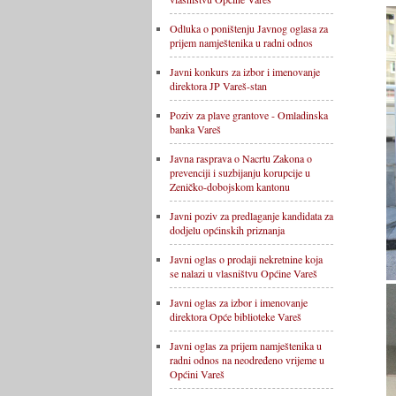
Odluka o poništenju Javnog oglasa za
prijem namještenika u radni odnos
Javni konkurs za izbor i imenovanje
direktora JP Vareš-stan
Poziv za plave grantove - Omladinska
banka Vareš
Javna rasprava o Nacrtu Zakona o
prevenciji i suzbijanju korupcije u
Zeničko-dobojskom kantonu
Javni poziv za predlaganje kandidata za
dodjelu općinskih priznanja
Javni oglas o prodaji nekretnine koja
se nalazi u vlasništvu Općine Vareš
Javni oglas za izbor i imenovanje
direktora Opće biblioteke Vareš
Javni oglas za prijem namještenika u
radni odnos na neodređeno vrijeme u
Općini Vareš