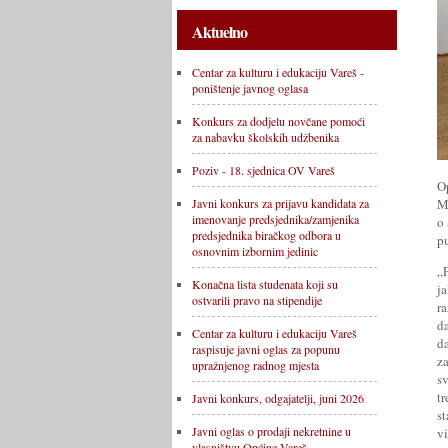
Aktuelno
Centar za kulturu i edukaciju Vareš -
poništenje javnog oglasa
Konkurs za dodjelu novčane pomoći
za nabavku školskih udžbenika
Poziv - 18. sjednica OV Vareš
O
M
Javni konkurs za prijavu kandidata za
imenovanje predsjednika/zamjenika
o
predsjednika biračkog odbora u
p
osnovnim izbornim jedinic
„
Konačna lista studenata koji su
j
ostvarili pravo na stipendije
ra
d
Centar za kulturu i edukaciju Vareš
d
raspisuje javni oglas za popunu
z
upražnjenog radnog mjesta
s
t
Javni konkurs, odgajatelji, juni 2026
s
Javni oglas o prodaji nekretnine u
vi
vlasništvu Općine Vareš