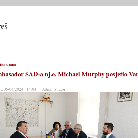
SLUŽBE
OPĆINSKO VIJEĆE
OPĆINSKI PROPISI
MATIČN
tna strana
basador SAD-a nj.e. Michael Murphy posjetio Var
et, 05/04/2024 - 14:04 — Administrator