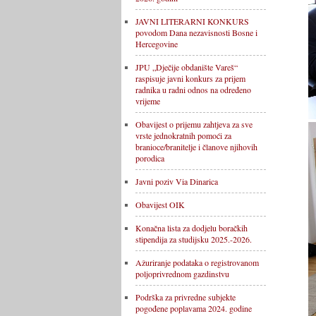
JAVNI LITERARNI KONKURS
povodom Dana nezavisnosti Bosne i
Hercegovine
JPU „Dječije obdanište Vareš“
raspisuje javni konkurs za prijem
radnika u radni odnos na određeno
vrijeme
Obavijest o prijemu zahtjeva za sve
vrste jednokratnih pomoći za
branioce/branitelje i članove njihovih
porodica
Javni poziv Via Dinarica
Obavijest OIK
Konačna lista za dodjelu boračkih
stipendija za studijsku 2025.-2026.
Ažuriranje podataka o registrovanom
poljoprivrednom gazdinstvu
Podrška za privredne subjekte
pogođene poplavama 2024. godine