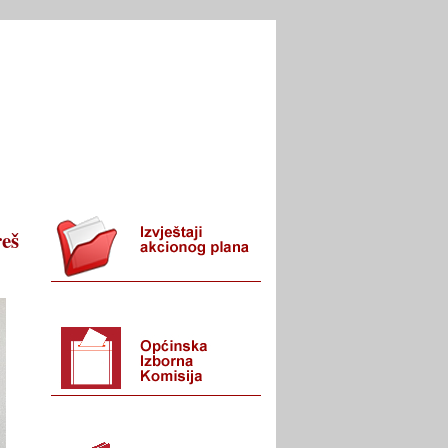
I URED
KONTAKT
eš