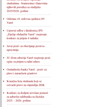
studentima - braniocima i članovima
njihovih porodica za studijsku
2025/2026. godinu
Održana 18. redovna sjednica OV
Vareš
Upravni odbor i direktorica JPU
„Dječije obdanište Vareš“ raspisuju
konkurs za prijem 4 radnika
Javni poziv za obavljanje poslova
upravitelja
JU Dom zdravlja Vareš raspisuje javni
oglas za prijem u radni odnos
Omladinska banka Vareš - poziv za
plave i narančaste grantove
Konačna lista studenata koji su
ostvarili pravo na stipendiju ZDK
Konkurs za dodjelu novčane pomoći
za nabavku udžbenika za školsku
2025. - 2026. godinu