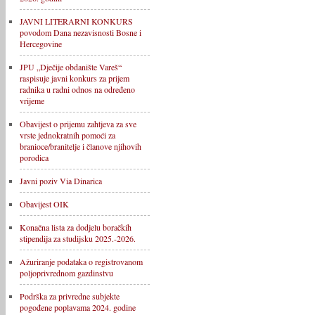
JAVNI LITERARNI KONKURS
povodom Dana nezavisnosti Bosne i
Hercegovine
JPU „Dječije obdanište Vareš“
raspisuje javni konkurs za prijem
radnika u radni odnos na određeno
vrijeme
Obavijest o prijemu zahtjeva za sve
vrste jednokratnih pomoći za
branioce/branitelje i članove njihovih
porodica
Javni poziv Via Dinarica
Obavijest OIK
Konačna lista za dodjelu boračkih
stipendija za studijsku 2025.-2026.
Ažuriranje podataka o registrovanom
poljoprivrednom gazdinstvu
Podrška za privredne subjekte
pogođene poplavama 2024. godine