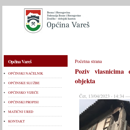
OPĆINSKI NAČELNIK
OPĆINSKE SLUŽBE
OPĆINSKO V
Općina Vareš
Početna strana
Poziv vlasnicima 
OPĆINSKI NAČELNIK
objekta
OPĆINSKE SLUŽBE
OPĆINSKO VIJEĆE
Čet, 13/04/2023 - 14:34 —
OPĆINSKI PROPISI
MATIČNI URED
KONTAKT