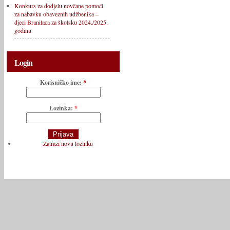
Konkurs za dodjelu novčane pomoći
za nabavku obaveznih udžbenika –
djeci Branilaca za školsku 2024./2025.
godinu
Login
Korisničko ime:
*
Lozinka:
*
Zatraži novu lozinku