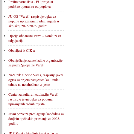
Preliminarna lista - EU projekat
podrške oporavku od poplava
JU OŠ “Vareš” raspisuje oglas za
popunu upražnjenih radnih mjesta u
školskoj 2025/2026. godini
Dječije obdanište Vareš - Konkurs za
odgajatelja
Obavijest iz CIK-a
Obavještenje za nevladine organizacije
sa područja općine Vareš
Načelnik Općine Vareš, raspisuje javni
oglas za prijem namještenika u radni
odnos na neodređeno vrijeme
Centar za kulturu i edukaciju Vareš
raspisuje javni oglas za popunu
upražnjenih radnih mjesta
Javni poziv za predlaganje kandidata za
dodjelu općinskih priznanja za 2025.
godinu
JKP Vareš objavljuje javni oglas za