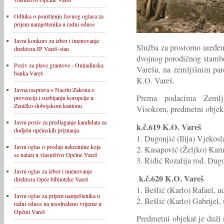
Odluka o poništenju Javnog oglasa za
prijem namještenika u radni odnos
Javni konkurs za izbor i imenovanje
Služba za prostorno uređe
direktora JP Vareš-stan
dvojnog porodičnog stambe
Poziv za plave grantove - Omladinska
Varešu, na zemljišnim par
banka Vareš
K.O. Vareš.
Javna rasprava o Nacrtu Zakona o
Prema podacima Zemlji
prevenciji i suzbijanju korupcije u
Zeničko-dobojskom kantonu
Visokom, predmetni objekat
Javni poziv za predlaganje kandidata za
k.č.619 K.O. Vareš
dodjelu općinskih priznanja
1. Dugonjić (Ilija) Vjekosl
Javni oglas o prodaji nekretnine koja
2. Kasapović (Željko) Kam
se nalazi u vlasništvu Općine Vareš
3. Riđić Rozalija rođ. Dugo
Javni oglas za izbor i imenovanje
k.č.620 K.O. Vareš
direktora Opće biblioteke Vareš
1. Bešlić (Karlo) Rafael, u
Javni oglas za prijem namještenika u
2. Bešlić (Karlo) Gabrijel,
radni odnos na neodređeno vrijeme u
Općini Vareš
Predmetni objekat je duži 