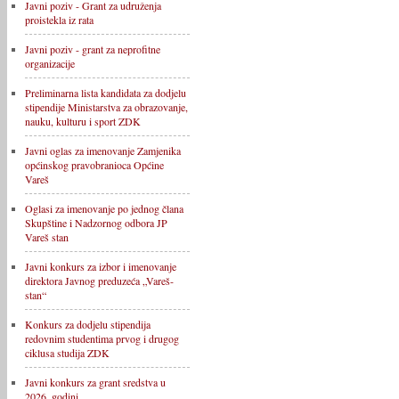
Javni poziv - Grant za udruženja
proistekla iz rata
Javni poziv - grant za neprofitne
organizacije
Preliminarna lista kandidata za dodjelu
stipendije Ministarstva za obrazovanje,
nauku, kulturu i sport ZDK
Javni oglas za imenovanje Zamjenika
općinskog pravobranioca Općine
Vareš
Oglasi za imenovanje po jednog člana
Skupštine i Nadzornog odbora JP
Vareš stan
Javni konkurs za izbor i imenovanje
direktora Javnog preduzeća „Vareš-
stan“
Konkurs za dodjelu stipendija
redovnim studentima prvog i drugog
ciklusa studija ZDK
Javni konkurs za grant sredstva u
2026. godini