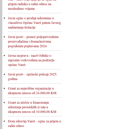
prijem radnika u radni odnos na
neodređeno vrijeme
Javni oglas o prodaji nekretnine u
vlasništvu Općine Vareš putem Javnog
nadmetanja-licitacije
Javni poziv - pomoć poljoprivrednim
proizvođačima i domaćinstvima
pogođenim poplavama 2024.
Javna rasprava - nacrt Odluke o
mjesnim vodovodima na području
općine Vareš
Javni poziv - općinski poticaji 2025.
godina
Grant za neprofitne organizacije u
ukupnom iznosu od 24.000,00 KM.
Grant za učešće u finansiranju
udruženja proisteklih iz rata u
ukupnom iznosu od 10.000,00 KM
Dom zdravlja Vareš - oglas za prijem u
radni odnos