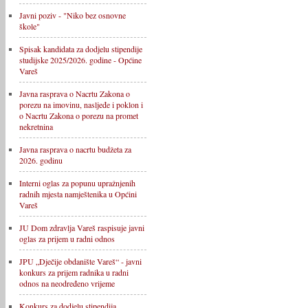
Javni poziv - "Niko bez osnovne
škole"
Spisak kandidata za dodjelu stipendije
studijske 2025/2026. godine - Općine
Vareš
Javna rasprava o Nacrtu Zakona o
porezu na imovinu, nasljeđe i poklon i
o Nacrtu Zakona o porezu na promet
nekretnina
Javna rasprava o nacrtu budžeta za
2026. godinu
Interni oglas za popunu upražnjenih
radnih mjesta namještenika u Općini
Vareš
JU Dom zdravlja Vareš raspisuje javni
oglas za prijem u radni odnos
JPU „Dječije obdanište Vareš“ - javni
konkurs za prijem radnika u radni
odnos na neodređeno vrijeme
Konkurs za dodjelu stipendija