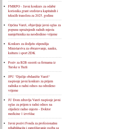
FMRPO - Javni konkurs za odabir
korisnika grant sredstava kapitalnih i
tekućih transfera za 2025. godinu
Općina Vareš, objavljuje javni oglas za
popunu upražnjenih radnih mjesta
namještenika na neodređeno vrijeme
Konkurs za dodjelu stipendija
Ministarstva za obrazovanje, nauku,
kulturu i sport ZDK
Poziv za B2B susreti sa firmama iz
Turske u Tuzli
JPU “Dječije obdanište Vareš“
raspisuje javni konkurs za prijem
radnika u radni odnos na određeno
vrijeme
JU Dom zdravlja Vareš raspisuje javni
oglas za prijem u radni odnos na
slijedeće radno mjesto - Doktor
medicine 1 izvršilac
Javni pozivi Fonda za profesionalnu
rehabilitaciju i zapošljavanje osoba sa