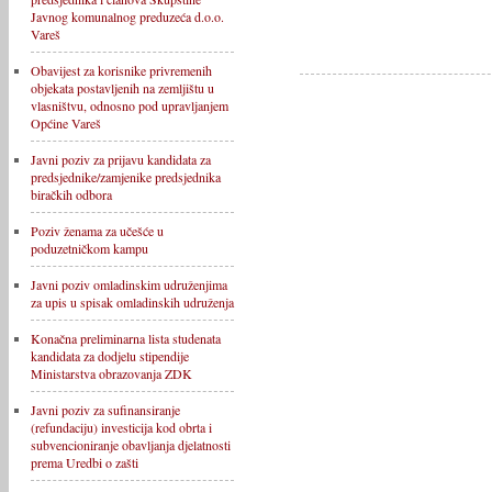
Javnog komunalnog preduzeća d.o.o.
Vareš
Obavijest za korisnike privremenih
objekata postavljenih na zemljištu u
vlasništvu, odnosno pod upravljanjem
Općine Vareš
Javni poziv za prijavu kandidata za
predsjednike/zamjenike predsjednika
biračkih odbora
Poziv ženama za učešće u
poduzetničkom kampu
Javni poziv omladinskim udruženjima
za upis u spisak omladinskih udruženja
Konačna preliminarna lista studenata
kandidata za dodjelu stipendije
Ministarstva obrazovanja ZDK
Javni poziv za sufinansiranje
(refundaciju) investicija kod obrta i
subvencioniranje obavljanja djelatnosti
prema Uredbi o zašti