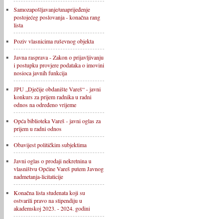
Samozapošljavanje/unaprijeđenje
postojećeg poslovanja - konačna rang
lista
Poziv vlasnicima ruševnog objekta
Javna rasprava - Zakon o prijavljivanju
i postupku provjere podataka o imovini
nosioca javnih funkcija
JPU „Dječije obdanište Vareš“ - javni
konkurs za prijem radnika u radni
odnos na određeno vrijeme
Opća biblioteka Vareš - javni oglas za
prijem u radni odnos
Obavijest političkim subjektima
Javni oglas o prodaji nekretnina u
vlasništvu Općine Vareš putem Javnog
nadmetanja-licitaticije
Konačna lista studenata koji su
ostvarili pravo na stipendiju u
akademskoj 2023. - 2024. godini