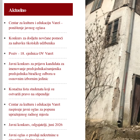
Aktuelno
Centar za kulturu i edukaciju Vareš -
poništenje javnog oglasa
Konkurs za dodjelu novčane pomoći
za nabavku školskih udžbenika
Poziv - 18. sjednica OV Vareš
Javni konkurs za prijavu kandidata za
imenovanje predsjednika/zamjenika
predsjednika biračkog odbora u
osnovnim izbornim jedinic
Konačna lista studenata koji su
ostvarili pravo na stipendije
Centar za kulturu i edukaciju Vareš
raspisuje javni oglas za popunu
upražnjenog radnog mjesta
Javni konkurs, odgajatelji, juni 2026
Javni oglas o prodaji nekretnine u
vlasništvu Općine Vareš