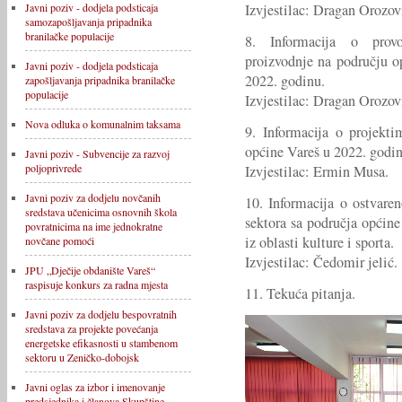
Izvjestilac: Dragan Orozov
Javni poziv - dodjela podsticaja
samozapošljavanja pripadnika
branilačke populacije
8. Informacija o provo
proizvodnje na području o
Javni poziv - dodjela podsticaja
2022. godinu.
zapošljavanja pripadnika branilačke
populacije
Izvjestilac: Dragan Orozov
Nova odluka o komunalnim taksama
9. Informacija o projekt
općine Vareš u 2022. godin
Javni poziv - Subvencije za razvoj
poljoprivrede
Izvjestilac: Ermin Musa.
Javni poziv za dodjelu novčanih
10. Informacija o ostvare
sredstava učenicima osnovnih škola
sektora sa područja općin
povratnicima na ime jednokratne
iz oblasti kulture i sporta.
novčane pomoći
Izvjestilac: Čedomir jelić
JPU „Dječije obdanište Vareš“
raspisuje konkurs za radna mjesta
11. Tekuća pitanja.
Javni poziv za dodjelu bespovratnih
sredstava za projekte povećanja
energetske efikasnosti u stambenom
sektoru u Zeničko-dobojsk
Javni oglas za izbor i imenovanje
predsjednika i članova Skupštine