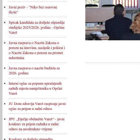
Javni poziv - "Niko bez osnovne
škole"
Spisak kandidata za dodjelu stipendije
studijske 2025/2026. godine - Općine
Vareš
Javna rasprava o Nacrtu Zakona o
porezu na imovinu, nasljeđe i poklon i
o Nacrtu Zakona o porezu na promet
nekretnina
Javna rasprava o nacrtu budžeta za
2026. godinu
Interni oglas za popunu upražnjenih
radnih mjesta namještenika u Općini
Vareš
JU Dom zdravlja Vareš raspisuje javni
oglas za prijem u radni odnos
JPU „Dječije obdanište Vareš“ - javni
konkurs za prijem radnika u radni
odnos na neodređeno vrijeme
Konkurs za dodjelu stipendija