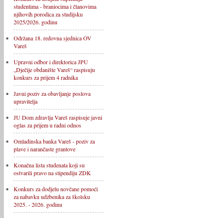
studentima - braniocima i članovima
njihovih porodica za studijsku
2025/2026. godinu
Održana 18. redovna sjednica OV
Vareš
Upravni odbor i direktorica JPU
„Dječije obdanište Vareš“ raspisuju
konkurs za prijem 4 radnika
Javni poziv za obavljanje poslova
upravitelja
JU Dom zdravlja Vareš raspisuje javni
oglas za prijem u radni odnos
Omladinska banka Vareš - poziv za
plave i narančaste grantove
Konačna lista studenata koji su
ostvarili pravo na stipendiju ZDK
Konkurs za dodjelu novčane pomoći
za nabavku udžbenika za školsku
2025. - 2026. godinu