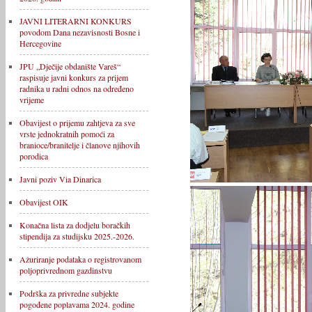
JAVNI LITERARNI KONKURS
povodom Dana nezavisnosti Bosne i
Hercegovine
JPU „Dječije obdanište Vareš“
raspisuje javni konkurs za prijem
radnika u radni odnos na određeno
vrijeme
Obavijest o prijemu zahtjeva za sve
vrste jednokratnih pomoći za
branioce/branitelje i članove njihovih
porodica
Javni poziv Via Dinarica
Obavijest OIK
Konačna lista za dodjelu boračkih
stipendija za studijsku 2025.-2026.
Ažuriranje podataka o registrovanom
poljoprivrednom gazdinstvu
Podrška za privredne subjekte
pogođene poplavama 2024. godine