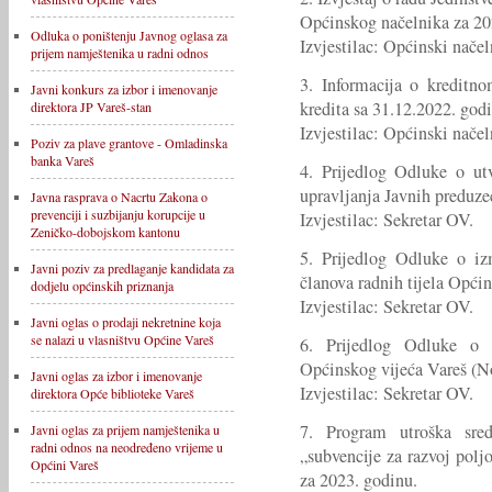
Općinskog načelnika za 20
Odluka o poništenju Javnog oglasa za
Izvjestilac: Općinski načel
prijem namještenika u radni odnos
3. Informacija o kreditn
Javni konkurs za izbor i imenovanje
kredita sa 31.12.2022. godi
direktora JP Vareš-stan
Izvjestilac: Općinski načel
Poziv za plave grantove - Omladinska
banka Vareš
4. Prijedlog Odluke o ut
upravljanja Javnih preduze
Javna rasprava o Nacrtu Zakona o
prevenciji i suzbijanju korupcije u
Izvjestilac: Sekretar OV.
Zeničko-dobojskom kantonu
5. Prijedlog Odluke o i
Javni poziv za predlaganje kandidata za
članova radnih tijela Općin
dodjelu općinskih priznanja
Izvjestilac: Sekretar OV.
Javni oglas o prodaji nekretnine koja
se nalazi u vlasništvu Općine Vareš
6. Prijedlog Odluke o
Općinskog vijeća Vareš (No
Javni oglas za izbor i imenovanje
Izvjestilac: Sekretar OV.
direktora Opće biblioteke Vareš
7. Program utroška sreds
Javni oglas za prijem namještenika u
radni odnos na neodređeno vrijeme u
„subvencije za razvoj pol
Općini Vareš
za 2023. godinu.