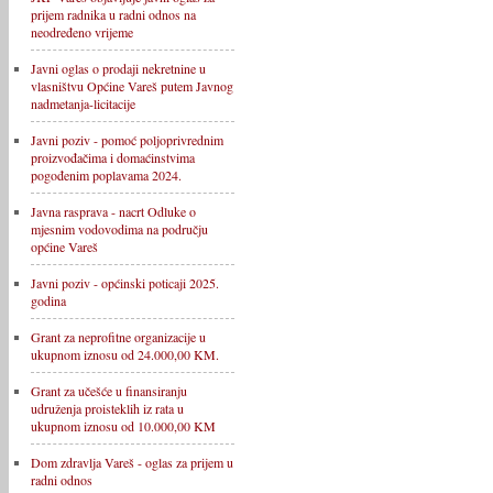
prijem radnika u radni odnos na
neodređeno vrijeme
Javni oglas o prodaji nekretnine u
vlasništvu Općine Vareš putem Javnog
nadmetanja-licitacije
Javni poziv - pomoć poljoprivrednim
proizvođačima i domaćinstvima
pogođenim poplavama 2024.
Javna rasprava - nacrt Odluke o
mjesnim vodovodima na području
općine Vareš
Javni poziv - općinski poticaji 2025.
godina
Grant za neprofitne organizacije u
ukupnom iznosu od 24.000,00 KM.
Grant za učešće u finansiranju
udruženja proisteklih iz rata u
ukupnom iznosu od 10.000,00 KM
Dom zdravlja Vareš - oglas za prijem u
radni odnos