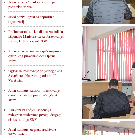
Javni poziv - Grant za udruženja
proistekla iz rata
Javni poziv - grant za neprofitne
organizacije
Preliminarna lista kandidata za dodjelu
stipendije Ministarstva za obrazovanje,
nauku, kulturu i sport ZDK
Javni oglas za imenovanje Zamjenika
općinskog pravobranioca Općine
Vareš
Oglasi za imenovanje po jednog člana
Skupštine i Nadzornog odbora JP
Vareš stan
Javni konkurs za izbor i imenovanje
direktora Javnog preduzeća „Vareš-
stan“
Konkurs za dodjelu stipendija
redovnim studentima prvog i drugog
ciklusa studija ZDK
Javni konkurs za grant sredstva u
2026. godini