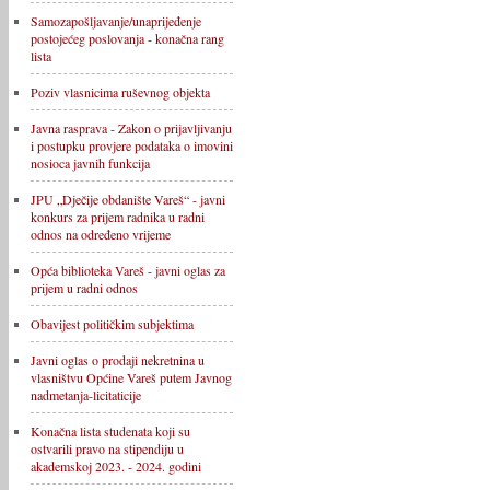
Samozapošljavanje/unaprijeđenje
postojećeg poslovanja - konačna rang
lista
Poziv vlasnicima ruševnog objekta
Javna rasprava - Zakon o prijavljivanju
i postupku provjere podataka o imovini
nosioca javnih funkcija
JPU „Dječije obdanište Vareš“ - javni
konkurs za prijem radnika u radni
odnos na određeno vrijeme
Opća biblioteka Vareš - javni oglas za
prijem u radni odnos
Obavijest političkim subjektima
Javni oglas o prodaji nekretnina u
vlasništvu Općine Vareš putem Javnog
nadmetanja-licitaticije
Konačna lista studenata koji su
ostvarili pravo na stipendiju u
akademskoj 2023. - 2024. godini