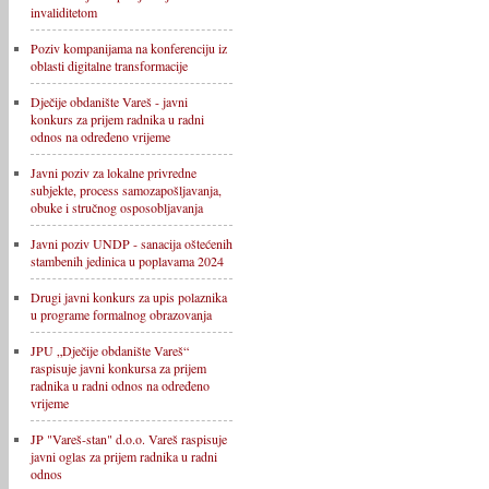
invaliditetom
Poziv kompanijama na konferenciju iz
oblasti digitalne transformacije
Dječije obdanište Vareš - javni
konkurs za prijem radnika u radni
odnos na određeno vrijeme
Javni poziv za lokalne privredne
subjekte, process samozapošljavanja,
obuke i stručnog osposobljavanja
Javni poziv UNDP - sanacija oštećenih
stambenih jedinica u poplavama 2024
Drugi javni konkurs za upis polaznika
u programe formalnog obrazovanja
JPU „Dječije obdanište Vareš“
raspisuje javni konkursa za prijem
radnika u radni odnos na određeno
vrijeme
JP "Vareš-stan" d.o.o. Vareš raspisuje
javni oglas za prijem radnika u radni
odnos