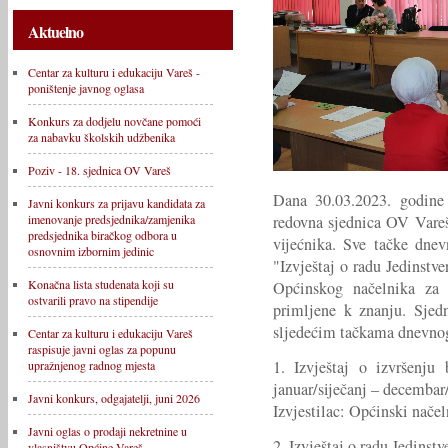
Aktuelno
Centar za kulturu i edukaciju Vareš -
poništenje javnog oglasa
Konkurs za dodjelu novčane pomoći
za nabavku školskih udžbenika
Poziv - 18. sjednica OV Vareš
Dana 30.03.2023. godine
Javni konkurs za prijavu kandidata za
redovna sjednica OV Vareš
imenovanje predsjednika/zamjenika
predsjednika biračkog odbora u
vijećnika. Sve tačke dne
osnovnim izbornim jedinic
"Izvještaj o radu Jedinst
Konačna lista studenata koji su
Općinskog načelnika za 
ostvarili pravo na stipendije
primljene k znanju. Sjedn
sljedećim tačkama dnevnog
Centar za kulturu i edukaciju Vareš
raspisuje javni oglas za popunu
1. Izvještaj o izvršenju
upražnjenog radnog mjesta
januar/siječanj – decembar
Javni konkurs, odgajatelji, juni 2026
Izvjestilac: Općinski načel
Javni oglas o prodaji nekretnine u
2. Izvještaj o radu Jedins
vlasništvu Općine Vareš