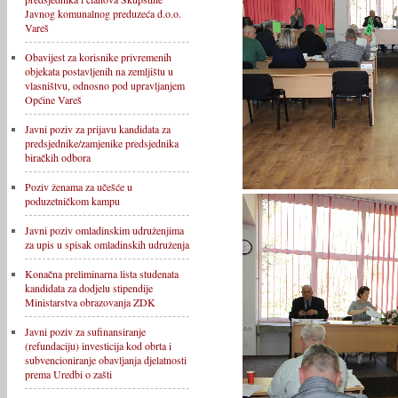
Javnog komunalnog preduzeća d.o.o.
Vareš
Obavijest za korisnike privremenih
objekata postavljenih na zemljištu u
vlasništvu, odnosno pod upravljanjem
Općine Vareš
Javni poziv za prijavu kandidata za
predsjednike/zamjenike predsjednika
biračkih odbora
Poziv ženama za učešće u
poduzetničkom kampu
Javni poziv omladinskim udruženjima
za upis u spisak omladinskih udruženja
Konačna preliminarna lista studenata
kandidata za dodjelu stipendije
Ministarstva obrazovanja ZDK
Javni poziv za sufinansiranje
(refundaciju) investicija kod obrta i
subvencioniranje obavljanja djelatnosti
prema Uredbi o zašti