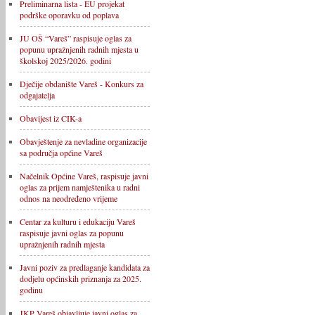
Preliminarna lista - EU projekat
podrške oporavku od poplava
JU OŠ “Vareš” raspisuje oglas za
popunu upražnjenih radnih mjesta u
školskoj 2025/2026. godini
Dječije obdanište Vareš - Konkurs za
odgajatelja
Obavijest iz CIK-a
Obavještenje za nevladine organizacije
sa područja općine Vareš
Načelnik Općine Vareš, raspisuje javni
oglas za prijem namještenika u radni
odnos na neodređeno vrijeme
Centar za kulturu i edukaciju Vareš
raspisuje javni oglas za popunu
upražnjenih radnih mjesta
Javni poziv za predlaganje kandidata za
dodjelu općinskih priznanja za 2025.
godinu
JKP Vareš objavljuje javni oglas za