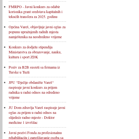
FMRPO - Javni konkurs za odabir
korisnika grant sredstava kapitalnih i
tekućih transfera za 2025. godinu
Općina Vareš, objavljuje javni oglas za
popunu upražnjenih radnih mjesta
namještenika na neodređeno vrijeme
Konkurs za dodjelu stipendija
Ministarstva za obrazovanje, nauku,
kulturu i sport ZDK
Poziv za B2B susreti sa firmama iz
Turske u Tuzli
JPU “Dječije obdanište Vareš“
raspisuje javni konkurs za prijem
radnika u radni odnos na određeno
vrijeme
JU Dom zdravlja Vareš raspisuje javni
oglas za prijem u radni odnos na
slijedeće radno mjesto - Doktor
medicine 1 izvršilac
Javni pozivi Fonda za profesionalnu
rehabilitaciju i zapošljavanje osoba sa