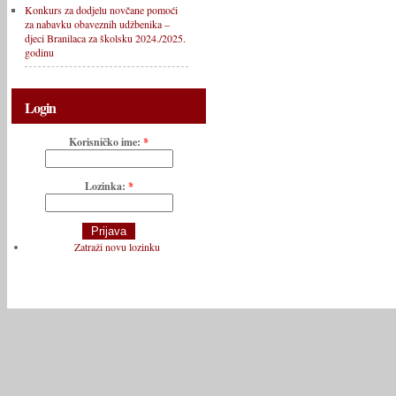
Konkurs za dodjelu novčane pomoći
za nabavku obaveznih udžbenika –
djeci Branilaca za školsku 2024./2025.
godinu
Login
Korisničko ime:
*
Lozinka:
*
Zatraži novu lozinku