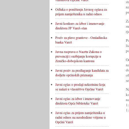
s
n
Odluka o poništenju Javnog oglasa za
pr
prijem namještenika u radni odnos
Z
Javni konkurs za izbor i imenovanje
s
direktora JP Vareš-stan
r
Poziv za plave grantove - Omladinska
P
banka Vareš
l
p
Javna rasprava o Nacrtu Zakona o
prevenciji i suzbijanju korupcije u
O
Zeničko-dobojskom kantonu
n
d
Javni poziv za predlaganje kandidata za
ob
dodjelu općinskih priznanja
se
Javni oglas o prodaji nekretnine koja
N
se nalazi u vlasništvu Općine Vareš
k
Javni oglas za izbor i imenovanje
n
direktora Opće biblioteke Vareš
1
1
Javni oglas za prijem namještenika u
radni odnos na neodređeno vrijeme u
Općini Vareš