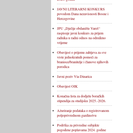
JAVNI LITERARNI KONKURS
povodom Dana nezavisnosti Bosne i
Hercegovine
JPU „Dječije obdanište Vareš“
raspisuje javni konkurs za prijem
radnika u radni odnos na određeno
vrijeme
Obavijest o prijemu zahtjeva za sve
vrste jednokratnih pomoći za
branioce/branitelje i članove njihovih
porodica
Javni poziv Via Dinarica
Obavijest OIK
Konačna lista za dodjelu boračkih
stipendija za studijsku 2025.-2026.
Ažuriranje podataka o registrovanom
poljoprivrednom gazdinstvu
Podrška za privredne subjekte
pogođene poplavama 2024. godine