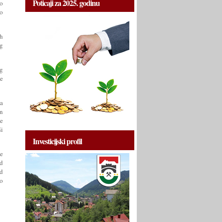
Poticaji za 2025. godinu
po
o
h
og
og
ne
na
in
te
ši
Investicijski profil
e
ed
od
do