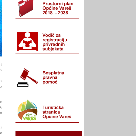
 i
ih
1-
gu
mo
e
a,
im
ni
ke