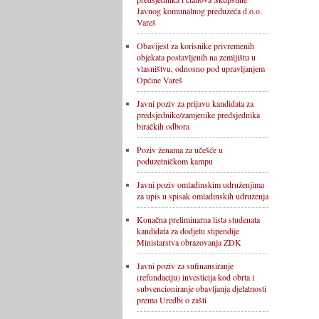
Javnog komunalnog preduzeća d.o.o.
Vareš
Obavijest za korisnike privremenih
objekata postavljenih na zemljištu u
vlasništvu, odnosno pod upravljanjem
Općine Vareš
Javni poziv za prijavu kandidata za
predsjednike/zamjenike predsjednika
biračkih odbora
Poziv ženama za učešće u
poduzetničkom kampu
Javni poziv omladinskim udruženjima
za upis u spisak omladinskih udruženja
Konačna preliminarna lista studenata
kandidata za dodjelu stipendije
Ministarstva obrazovanja ZDK
Javni poziv za sufinansiranje
(refundaciju) investicija kod obrta i
subvencioniranje obavljanja djelatnosti
prema Uredbi o zašti