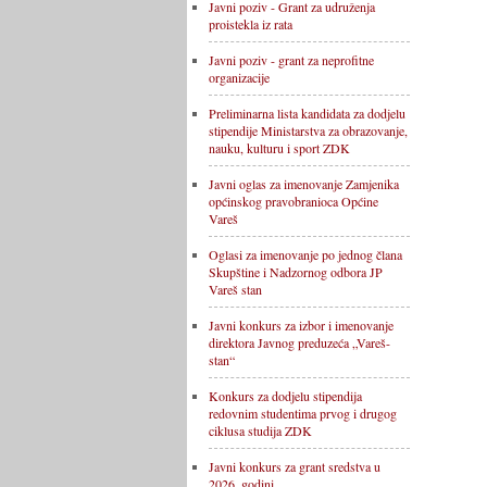
Javni poziv - Grant za udruženja
proistekla iz rata
Javni poziv - grant za neprofitne
organizacije
Preliminarna lista kandidata za dodjelu
stipendije Ministarstva za obrazovanje,
nauku, kulturu i sport ZDK
Javni oglas za imenovanje Zamjenika
općinskog pravobranioca Općine
Vareš
Oglasi za imenovanje po jednog člana
Skupštine i Nadzornog odbora JP
Vareš stan
Javni konkurs za izbor i imenovanje
direktora Javnog preduzeća „Vareš-
stan“
Konkurs za dodjelu stipendija
redovnim studentima prvog i drugog
ciklusa studija ZDK
Javni konkurs za grant sredstva u
2026. godini