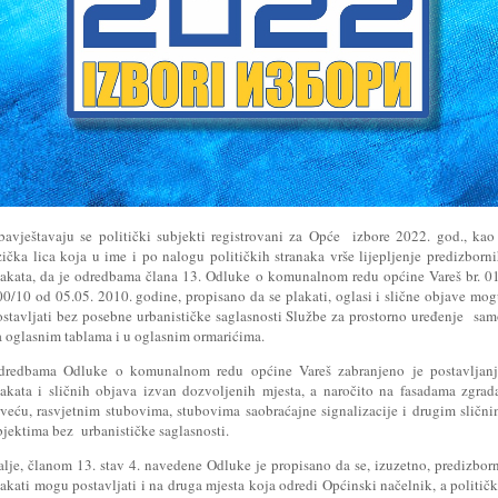
bavještavaju se politički subjekti registrovani za Opće izbore 2022. god., kao
zička lica koja u ime i po nalogu političkih stranaka vrše lijepljenje predizborn
lakata, da je odredbama člana 13. Odluke o komunalnom redu općine Vareš br. 0
00/10 od 05.05. 2010. godine, propisano da se plakati, oglasi i slične objave mo
ostavljati bez posebne urbanističke saglasnosti Službe za prostorno uređenje sa
a oglasnim tablama i u oglasnim ormarićima.
dredbama Odluke o komunalnom redu općine Vareš zabranjeno je postavljanj
lakata i sličnih objava izvan dozvoljenih mjesta, a naročito na fasadama zgrad
rveću, rasvjetnim stubovima, stubovima saobraćajne signalizacije i drugim sličn
bjektima bez urbanističke saglasnosti.
alje, članom 13. stav 4. navedene Odluke je propisano da se, izuzetno, predizbor
akati mogu postavljati i na druga mjesta koja odredi Općinski načelnik, a politič