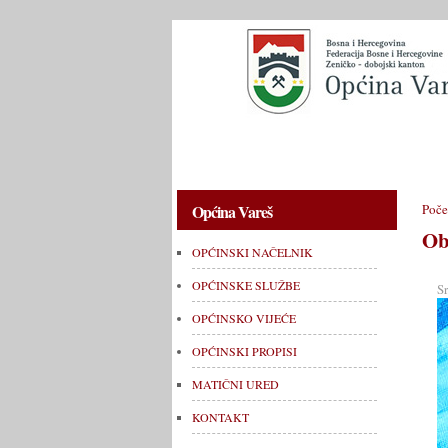
OPĆINSKI NAČELNIK
OPĆINSKE 
Općina Vareš
Poče
Ob
OPĆINSKI NAČELNIK
OPĆINSKE SLUŽBE
S
OPĆINSKO VIJEĆE
OPĆINSKI PROPISI
MATIČNI URED
KONTAKT