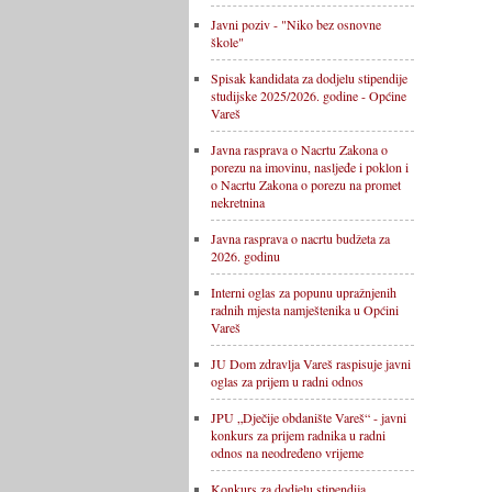
Javni poziv - "Niko bez osnovne
škole"
Spisak kandidata za dodjelu stipendije
studijske 2025/2026. godine - Općine
Vareš
Javna rasprava o Nacrtu Zakona o
porezu na imovinu, nasljeđe i poklon i
o Nacrtu Zakona o porezu na promet
nekretnina
Javna rasprava o nacrtu budžeta za
2026. godinu
Interni oglas za popunu upražnjenih
radnih mjesta namještenika u Općini
Vareš
JU Dom zdravlja Vareš raspisuje javni
oglas za prijem u radni odnos
JPU „Dječije obdanište Vareš“ - javni
konkurs za prijem radnika u radni
odnos na neodređeno vrijeme
Konkurs za dodjelu stipendija