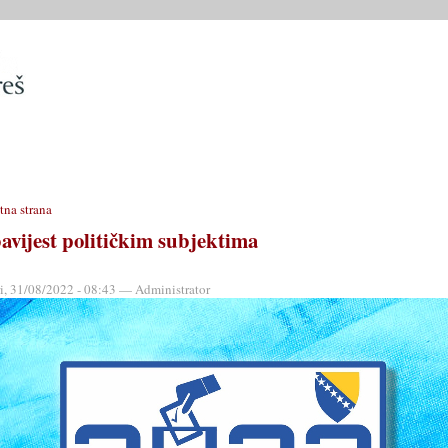
SLUŽBE
OPĆINSKO VIJEĆE
OPĆINSKI PROPISI
MATIČN
tna strana
avijest političkim subjektima
ri, 31/08/2022 - 08:43 — Administrator