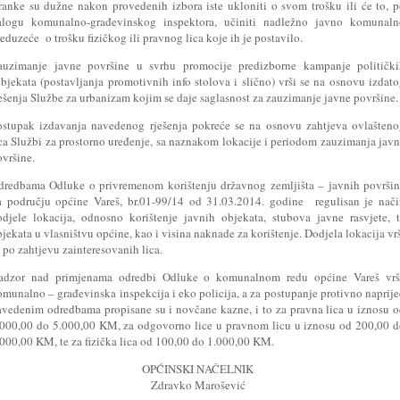
tranke su dužne nakon provedenih izbora iste ukloniti o svom trošku ili će to, 
alogu komunalno-građevinskog inspektora, učiniti nadležno javno komunaln
eduzeće o trošku fizičkog ili pravnog lica koje ih je postavilo.
auzimanje javne površine u svrhu promocije predizborne kampanje politički
ubjekata (postavljanja promotivnih info stolova i slično) vrši se na osnovu izdat
ješenja Službe za urbanizam kojim se daje saglasnost za zauzimanje javne površine.
ostupak izdavanja navedenog rješenja pokreće se na osnovu zahtjeva ovlašten
ica Službi za prostorno uređenje, sa naznakom lokacije i periodom zauzimanja jav
ovršine.
dredbama Odluke o privremenom korištenju državnog zemljišta – javnih površi
a području općine Vareš, br.01-99/14 od 31.03.2014. godine regulisan je nač
odjele lokacija, odnosno korištenje javnih objekata, stubova javne rasvjete, 
jekata u vlasništvu općine, kao i visina naknade za korištenje. Dodjela lokacija vr
 po zahtjevu zainteresovanih lica.
adzor nad primjenama odredbi Odluke o komunalnom redu općine Vareš vrš
omunalno – građevinska inspekcija i eko policija, a za postupanje protivno naprij
avedenim odredbama propisane su i novčane kazne, i to za pravna lica u iznosu 
.000,00 do 5.000,00 KM, za odgovorno lice u pravnom licu u iznosu od 200,00 
.000,00 KM, te za fizička lica od 100,00 do 1.000,00 KM.
OPĆINSKI NAČELNIK
Zdravko Marošević