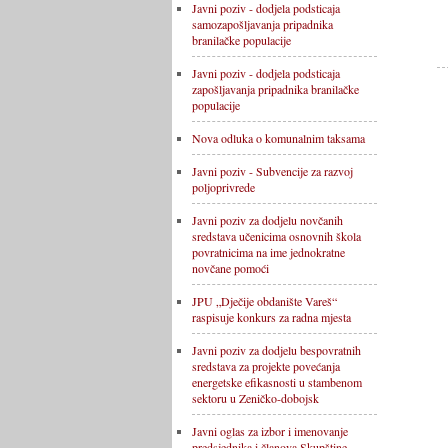
Javni poziv - dodjela podsticaja
samozapošljavanja pripadnika
branilačke populacije
Javni poziv - dodjela podsticaja
zapošljavanja pripadnika branilačke
populacije
Nova odluka o komunalnim taksama
Javni poziv - Subvencije za razvoj
poljoprivrede
Javni poziv za dodjelu novčanih
sredstava učenicima osnovnih škola
povratnicima na ime jednokratne
novčane pomoći
JPU „Dječije obdanište Vareš“
raspisuje konkurs za radna mjesta
Javni poziv za dodjelu bespovratnih
sredstava za projekte povećanja
energetske efikasnosti u stambenom
sektoru u Zeničko-dobojsk
Javni oglas za izbor i imenovanje
predsjednika i članova Skupštine