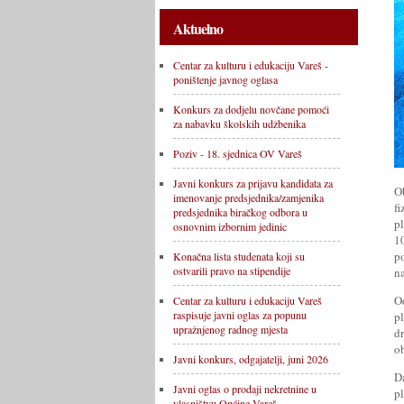
Aktuelno
Centar za kulturu i edukaciju Vareš -
poništenje javnog oglasa
Konkurs za dodjelu novčane pomoći
za nabavku školskih udžbenika
Poziv - 18. sjednica OV Vareš
Javni konkurs za prijavu kandidata za
O
imenovanje predsjednika/zamjenika
fi
predsjednika biračkog odbora u
p
osnovnim izbornim jedinic
1
p
Konačna lista studenata koji su
ostvarili pravo na stipendije
n
O
Centar za kulturu i edukaciju Vareš
raspisuje javni oglas za popunu
p
upražnjenog radnog mjesta
d
o
Javni konkurs, odgajatelji, juni 2026
D
Javni oglas o prodaji nekretnine u
pl
vlasništvu Općine Vareš