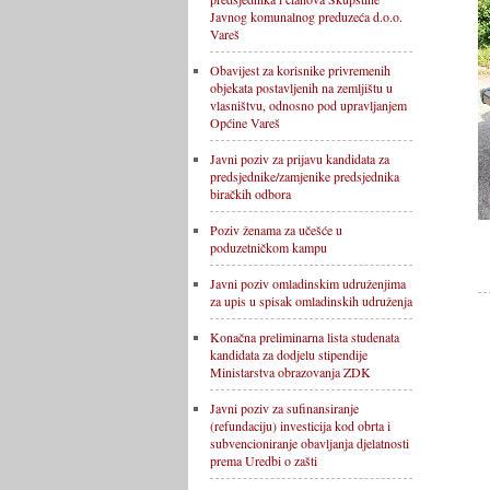
Javnog komunalnog preduzeća d.o.o.
Vareš
Obavijest za korisnike privremenih
objekata postavljenih na zemljištu u
vlasništvu, odnosno pod upravljanjem
Općine Vareš
Javni poziv za prijavu kandidata za
predsjednike/zamjenike predsjednika
biračkih odbora
Poziv ženama za učešće u
poduzetničkom kampu
Javni poziv omladinskim udruženjima
za upis u spisak omladinskih udruženja
Konačna preliminarna lista studenata
kandidata za dodjelu stipendije
Ministarstva obrazovanja ZDK
Javni poziv za sufinansiranje
(refundaciju) investicija kod obrta i
subvencioniranje obavljanja djelatnosti
prema Uredbi o zašti