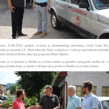
anas, 22.06.2022. godine izvršena je primopredaja motornog vozila Lada Niva
ozilo je donirala J.U. Dom zdravlja Vareš, a ključeve vozila je općinskom načelni
ručio direktor Doma zdravlja gospodin Fikret Operta.
zilo će se koristiti u Službi za civilnu zaštitu za potrebe vatrogasne službe ali i 
uge potrebe koje se ukažu u sklopu opisa poslova Službe za civilnu zaštitu.