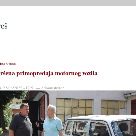
SLUŽBE
OPĆINSKO VIJEĆE
OPĆINSKI PROPISI
MATIČN
tna strana
vršena primopredaja motornog vozila
ri, 22/06/2022 - 12:51 — Administrator