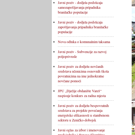
Javni poziv - dodjela podsticaja
samozapošljavanja pripadnika
branilačke populacije
Javni poziv - dodjela podsticaja
zapošljavanja pripadnika branilačke
populacije
Nova odluka o komunalnim taksama
Javni poziv - Subvencije za razvoj
poljoprivrede
Javni poziv za dodjelu novčanih
sredstava učenicima osnovnih škola
povratnicima na ime jednokratne
novčane pomoći
JPU „Dječije obdanište Vareš“
raspisuje konkurs za radna mjesta
Javni poziv za dodjelu bespovratnih
sredstava za projekte povećanja
energetske efikasnosti u stambenom
sektoru u Zeničko-dobojsk
Javni oglas za izbor i imenovanje
predsjednika i članova Skupštine