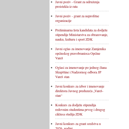
Javni poziv - Grant za udruženja
proistekla iz rata
Javni poziv - grant za neprofitne
organizacije
Preliminarna lista kandidata za dodjelu
stipendije Ministarstva za obrazovanje,
nauku, kulturu i sport ZDK
Javni oglas za imenovanje Zamjenika
općinskog pravobranioca Općine
Vareš
Oglasi za imenovanje po jednog člana
Skupštine i Nadzornog odbora JP
Vareš stan
Javni konkurs za izbor i imenovanje
direktora Javnog preduzeća „Vareš-
stan“
Konkurs za dodjelu stipendija
redovnim studentima prvog i drugog
ciklusa studija ZDK
Javni konkurs za grant sredstva u
2026. godini