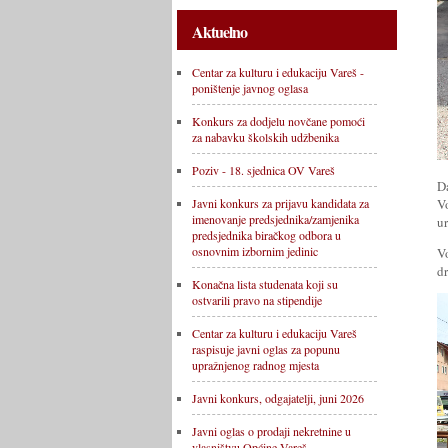
Aktuelno
Centar za kulturu i edukaciju Vareš -
poništenje javnog oglasa
Konkurs za dodjelu novčane pomoći
za nabavku školskih udžbenika
Poziv - 18. sjednica OV Vareš
D
V
Javni konkurs za prijavu kandidata za
imenovanje predsjednika/zamjenika
u
predsjednika biračkog odbora u
osnovnim izbornim jedinic
Vo
dr
Konačna lista studenata koji su
ostvarili pravo na stipendije
Centar za kulturu i edukaciju Vareš
raspisuje javni oglas za popunu
upražnjenog radnog mjesta
Javni konkurs, odgajatelji, juni 2026
Javni oglas o prodaji nekretnine u
vlasništvu Općine Vareš