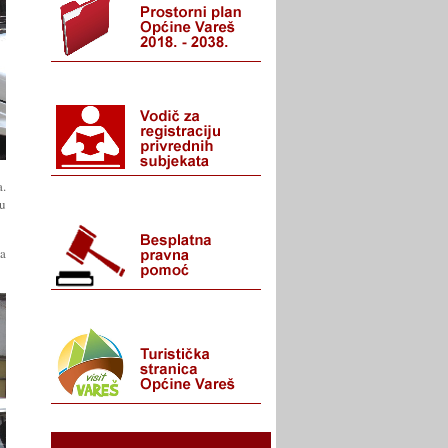
.
ku
za