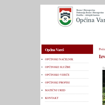
OPĆINSKI NAČELNIK
OPĆINSKE 
Općina Vareš
Poče
Iz
OPĆINSKI NAČELNIK
OPĆINSKE SLUŽBE
S
OPĆINSKO VIJEĆE
OPĆINSKI PROPISI
MATIČNI URED
KONTAKT