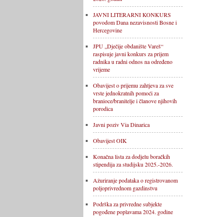
JAVNI LITERARNI KONKURS
povodom Dana nezavisnosti Bosne i
Hercegovine
JPU „Dječije obdanište Vareš“
raspisuje javni konkurs za prijem
radnika u radni odnos na određeno
vrijeme
Obavijest o prijemu zahtjeva za sve
vrste jednokratnih pomoći za
branioce/branitelje i članove njihovih
porodica
Javni poziv Via Dinarica
Obavijest OIK
Konačna lista za dodjelu boračkih
stipendija za studijsku 2025.-2026.
Ažuriranje podataka o registrovanom
poljoprivrednom gazdinstvu
Podrška za privredne subjekte
pogođene poplavama 2024. godine