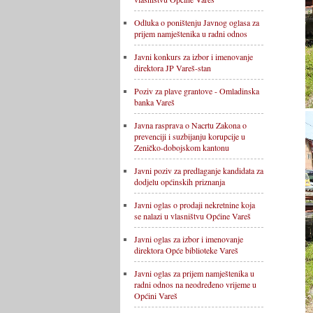
Odluka o poništenju Javnog oglasa za
prijem namještenika u radni odnos
Javni konkurs za izbor i imenovanje
direktora JP Vareš-stan
Poziv za plave grantove - Omladinska
banka Vareš
Javna rasprava o Nacrtu Zakona o
prevenciji i suzbijanju korupcije u
Zeničko-dobojskom kantonu
Javni poziv za predlaganje kandidata za
dodjelu općinskih priznanja
Javni oglas o prodaji nekretnine koja
se nalazi u vlasništvu Općine Vareš
Javni oglas za izbor i imenovanje
direktora Opće biblioteke Vareš
Javni oglas za prijem namještenika u
radni odnos na neodređeno vrijeme u
Općini Vareš