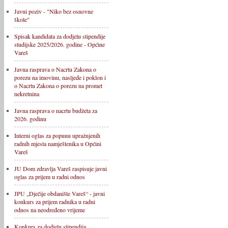
Javni poziv - "Niko bez osnovne
škole"
Spisak kandidata za dodjelu stipendije
studijske 2025/2026. godine - Općine
Vareš
Javna rasprava o Nacrtu Zakona o
porezu na imovinu, nasljeđe i poklon i
o Nacrtu Zakona o porezu na promet
nekretnina
Javna rasprava o nacrtu budžeta za
2026. godinu
Interni oglas za popunu upražnjenih
radnih mjesta namještenika u Općini
Vareš
JU Dom zdravlja Vareš raspisuje javni
oglas za prijem u radni odnos
JPU „Dječije obdanište Vareš“ - javni
konkurs za prijem radnika u radni
odnos na neodređeno vrijeme
Konkurs za dodjelu stipendija