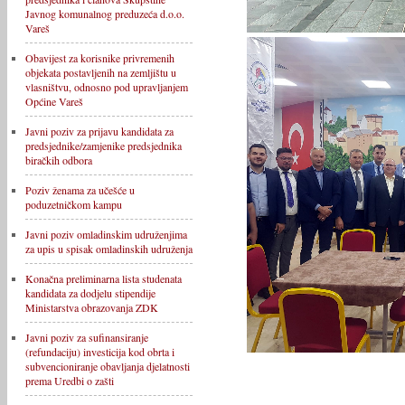
Javnog komunalnog preduzeća d.o.o.
Vareš
Obavijest za korisnike privremenih
objekata postavljenih na zemljištu u
vlasništvu, odnosno pod upravljanjem
Općine Vareš
Javni poziv za prijavu kandidata za
predsjednike/zamjenike predsjednika
biračkih odbora
Poziv ženama za učešće u
poduzetničkom kampu
Javni poziv omladinskim udruženjima
za upis u spisak omladinskih udruženja
Konačna preliminarna lista studenata
kandidata za dodjelu stipendije
Ministarstva obrazovanja ZDK
Javni poziv za sufinansiranje
(refundaciju) investicija kod obrta i
subvencioniranje obavljanja djelatnosti
prema Uredbi o zašti