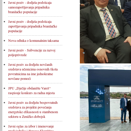
Javni poziv - dodjela podsticaja
samozapošljavanja pripadnika
branilačke populacije
Javni poziv - dodjela podsticaja
zapošljavanja pripadnika branilačke
populacije
Nova odluka o komunalnim taksama
Javni poziv - Subvencije za razvoj
poljoprivrede
Javni poziv za dodjelu novčanih
sredstava učenicima osnovnih škola
povratnicima na ime jednokratne
novčane pomoći
JPU „Dječije obdanište Vareš“
raspisuje konkurs za radna mjesta
Javni poziv za dodjelu bespovratnih
sredstava za projekte povećanja
energetske efikasnosti u stambenom
sektoru u Zeničko-dobojsk
Javni oglas za izbor i imenovanje
predsjednika i članova Skupštine