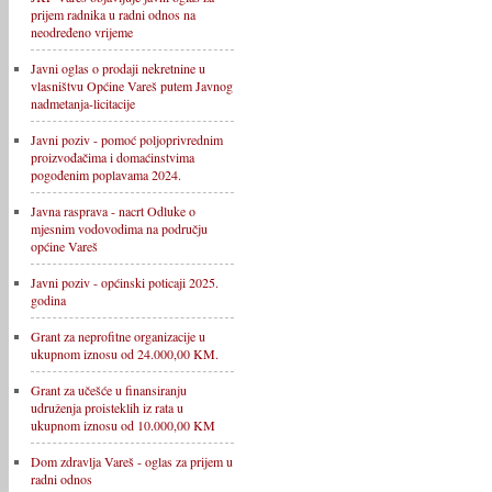
prijem radnika u radni odnos na
neodređeno vrijeme
Javni oglas o prodaji nekretnine u
vlasništvu Općine Vareš putem Javnog
nadmetanja-licitacije
Javni poziv - pomoć poljoprivrednim
proizvođačima i domaćinstvima
pogođenim poplavama 2024.
Javna rasprava - nacrt Odluke o
mjesnim vodovodima na području
općine Vareš
Javni poziv - općinski poticaji 2025.
godina
Grant za neprofitne organizacije u
ukupnom iznosu od 24.000,00 KM.
Grant za učešće u finansiranju
udruženja proisteklih iz rata u
ukupnom iznosu od 10.000,00 KM
Dom zdravlja Vareš - oglas za prijem u
radni odnos