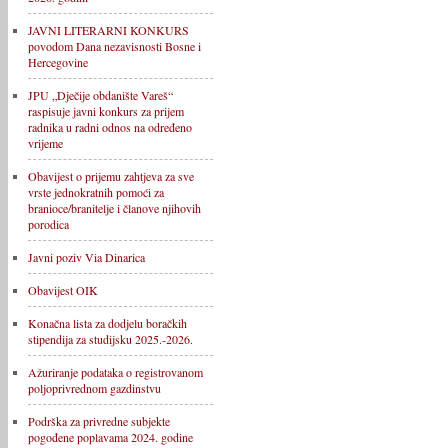
JAVNI LITERARNI KONKURS
povodom Dana nezavisnosti Bosne i
Hercegovine
JPU „Dječije obdanište Vareš“
raspisuje javni konkurs za prijem
radnika u radni odnos na određeno
vrijeme
Obavijest o prijemu zahtjeva za sve
vrste jednokratnih pomoći za
branioce/branitelje i članove njihovih
porodica
Javni poziv Via Dinarica
Obavijest OIK
Konačna lista za dodjelu boračkih
stipendija za studijsku 2025.-2026.
Ažuriranje podataka o registrovanom
poljoprivrednom gazdinstvu
Podrška za privredne subjekte
pogođene poplavama 2024. godine