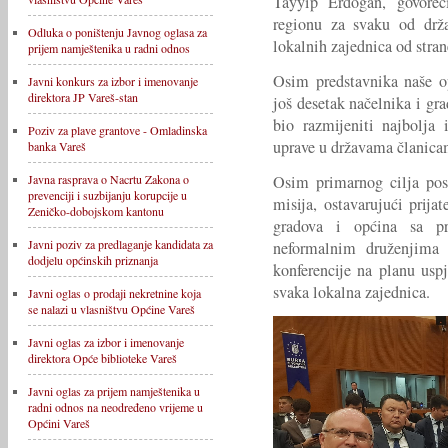
Tayyip Erdoğan, govoreć
regionu za svaku od dr
Odluka o poništenju Javnog oglasa za
lokalnih zajednica od stran
prijem namještenika u radni odnos
Osim predstavnika naše o
Javni konkurs za izbor i imenovanje
direktora JP Vareš-stan
još desetak načelnika i gra
bio razmijeniti najbolja 
Poziv za plave grantove - Omladinska
uprave u državama članic
banka Vareš
Osim primarnog cilja post
Javna rasprava o Nacrtu Zakona o
prevenciji i suzbijanju korupcije u
misija, ostavarujući prija
Zeničko-dobojskom kantonu
gradova i općina sa p
Javni poziv za predlaganje kandidata za
neformalnim druženjima 
dodjelu općinskih priznanja
konferencije na planu usp
svaka lokalna zajednica.
Javni oglas o prodaji nekretnine koja
se nalazi u vlasništvu Općine Vareš
Javni oglas za izbor i imenovanje
direktora Opće biblioteke Vareš
Javni oglas za prijem namještenika u
radni odnos na neodređeno vrijeme u
Općini Vareš