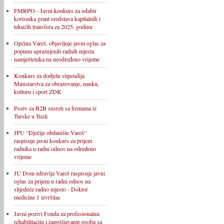
FMRPO - Javni konkurs za odabir
korisnika grant sredstava kapitalnih i
tekućih transfera za 2025. godinu
Općina Vareš, objavljuje javni oglas za
popunu upražnjenih radnih mjesta
namještenika na neodređeno vrijeme
Konkurs za dodjelu stipendija
Ministarstva za obrazovanje, nauku,
kulturu i sport ZDK
Poziv za B2B susreti sa firmama iz
Turske u Tuzli
JPU “Dječije obdanište Vareš“
raspisuje javni konkurs za prijem
radnika u radni odnos na određeno
vrijeme
JU Dom zdravlja Vareš raspisuje javni
oglas za prijem u radni odnos na
slijedeće radno mjesto - Doktor
medicine 1 izvršilac
Javni pozivi Fonda za profesionalnu
rehabilitaciju i zapošljavanje osoba sa