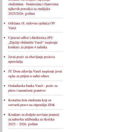
studentima - braniocima i članovima
njihovih porodica za studijsku
2025/2026. godinu
Održana 18. redovna sjednica OV
Vareš
Upravni odbor i direktorica JPU
„Dječije obdanište Vareš“ raspisuju
konkurs za prijem 4 radnika
Javni poziv za obavljanje poslova
upravitelja
JU Dom zdravlja Vareš raspisuje javni
oglas za prijem u radni odnos
Omladinska banka Vareš - poziv za
plave i narančaste grantove
Konačna lista studenata koji su
ostvarili pravo na stipendiju ZDK
Konkurs za dodjelu novčane pomoći
za nabavku udžbenika za školsku
2025. - 2026. godinu