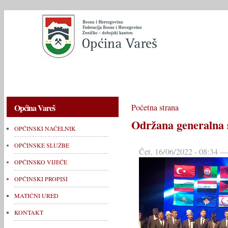
OPĆINSKI NAČELNIK
OPĆINSKE SLUŽBE
OPĆINSKO V
Općina Vareš
Početna strana
Održana generalna
OPĆINSKI NAČELNIK
OPĆINSKE SLUŽBE
Čet, 16/06/2022 - 08:34 —
OPĆINSKO VIJEĆE
OPĆINSKI PROPISI
MATIČNI URED
KONTAKT