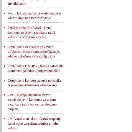
invaliditetom
Poziv kompanijama na konferenciju iz
oblasti digitalne transformacije
Dječije obdanište Vareš - javni
konkurs za prijem radnika u radni
odnos na određeno vrijeme
Javni poziv za lokalne privredne
subjekte, process samozapošljavanja,
obuke i stručnog osposobljavanja
Javni poziv UNDP - sanacija oštećenih
stambenih jedinica u poplavama 2024
Drugi javni konkurs za upis polaznika
u programe formalnog obrazovanja
JPU „Dječije obdanište Vareš“
raspisuje javni konkursa za prijem
radnika u radni odnos na određeno
vrijeme
JP "Vareš-stan" d.o.o. Vareš raspisuje
javni oglas za prijem radnika u radni
odnos