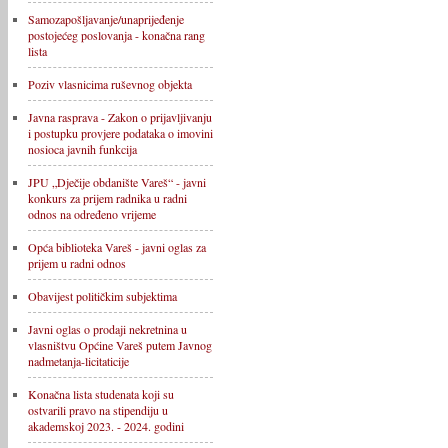
Samozapošljavanje/unaprijeđenje
postojećeg poslovanja - konačna rang
lista
Poziv vlasnicima ruševnog objekta
Javna rasprava - Zakon o prijavljivanju
i postupku provjere podataka o imovini
nosioca javnih funkcija
JPU „Dječije obdanište Vareš“ - javni
konkurs za prijem radnika u radni
odnos na određeno vrijeme
Opća biblioteka Vareš - javni oglas za
prijem u radni odnos
Obavijest političkim subjektima
Javni oglas o prodaji nekretnina u
vlasništvu Općine Vareš putem Javnog
nadmetanja-licitaticije
Konačna lista studenata koji su
ostvarili pravo na stipendiju u
akademskoj 2023. - 2024. godini