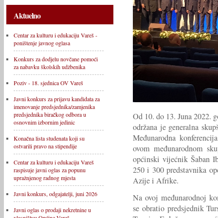
Aktuelno
Centar za kulturu i edukaciju Vareš -
poništenje javnog oglasa
Konkurs za dodjelu novčane pomoći
za nabavku školskih udžbenika
Poziv - 18. sjednica OV Vareš
Javni konkurs za prijavu kandidata za
imenovanje predsjednika/zamjenika
predsjednika biračkog odbora u
Od 10. do 13. Juna 2022. g
osnovnim izbornim jedinic
održana je generalna skup
Međunarodna konferencij
Konačna lista studenata koji su
ostvarili pravo na stipendije
ovom međunarodnom skupu
općinski vijećnik Šaban I
Centar za kulturu i edukaciju Vareš
250 i 300 predstavnika op
raspisuje javni oglas za popunu
upražnjenog radnog mjesta
Azije i Afrike.
Javni konkurs, odgajatelji, juni 2026
Na ovoj međunarodnoj kon
se obratio predsjednik Tu
Javni oglas o prodaji nekretnine u
vlasništvu Općine Vareš