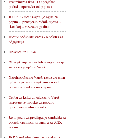
Preliminarna lista - EU projekat
podrške oporavku od poplava
JU OŠ “Vareš” raspisuje oglas za
popunu upražnjenih radnih mjesta u
školskoj 2025/2026. godini
Dječije obdanište Vareš - Konkurs za
odgajatelja
Obavijest iz CIK-a
Obavještenje za nevladine organizacije
sa područja općine Vareš
Načelnik Općine Vareš, raspisuje javni
oglas za prijem namještenika u radni
odnos na neodređeno vrijeme
Centar za kulturu i edukaciju Vareš
raspisuje javni oglas za popunu
upražnjenih radnih mjesta
Javni poziv za predlaganje kandidata za
dodjelu općinskih priznanja za 2025.
godinu
JKP Vareš objavljuje javni oglas za