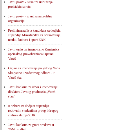
Javni poziv - Grant za udruženja
proistekla iz rata
Javni poziv - grant za neprofitne
organizacije
Preliminarna lista kandidata za dodjelu
stipendije Ministarstva za obrazovanje,
nauku, kulturu i sport ZDK
Javni oglas za imenovanje Zamjenika
općinskog pravobranioca Općine
Vareš
Oglasi za imenovanje po jednog člana
Skupštine i Nadzornog odbora JP
Vareš stan
Javni konkurs za izbor i imenovanje
direktora Javnog preduzeća „Vareš-
stan“
Konkurs za dodjelu stipendija
redovnim studentima prvog i drugog
ciklusa studija ZDK
Javni konkurs za grant sredstva u
2026. godini