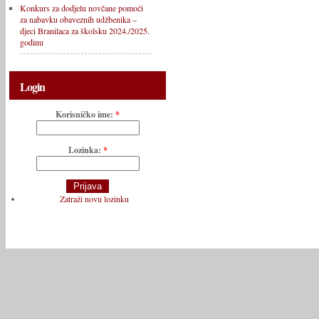
Konkurs za dodjelu novčane pomoći
za nabavku obaveznih udžbenika –
djeci Branilaca za školsku 2024./2025.
godinu
Login
Korisničko ime:
*
Lozinka:
*
Zatraži novu lozinku