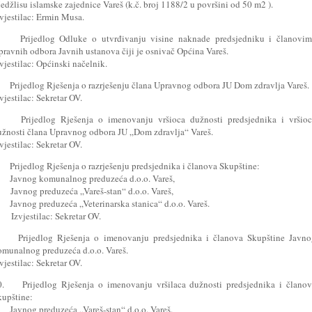
džlisu islamske zajednice Vareš (k.č. broj 1188/2 u površini od 50 m2 ).
vjestilac: Ermin Musa.
. Prijedlog Odluke o utvrđivanju visine naknade predsjedniku i članovim
pravnih odbora Javnih ustanova čiji je osnivač Općina Vareš.
vjestilac: Općinski načelnik.
. Prijedlog Rješenja o razrješenju člana Upravnog odbora JU Dom zdravlja Vareš.
vjestilac: Sekretar OV.
. Prijedlog Rješenja o imenovanju vršioca dužnosti predsjednika i vršioc
užnosti člana Upravnog odbora JU „Dom zdravlja“ Vareš.
vjestilac: Sekretar OV.
. Prijedlog Rješenja o razrješenju predsjednika i članova Skupštine:
) Javnog komunalnog preduzeća d.o.o. Vareš,
) Javnog preduzeća „Vareš-stan“ d.o.o. Vareš,
) Javnog preduzeća „Veterinarska stanica“ d.o.o. Vareš.
zvjestilac: Sekretar OV.
. Prijedlog Rješenja o imenovanju predsjednika i članova Skupštine Javno
omunalnog preduzeća d.o.o. Vareš.
vjestilac: Sekretar OV.
0. Prijedlog Rješenja o imenovanju vršilaca dužnosti predsjednika i članov
kupštine:
) Javnog preduzeća „Vareš-stan“ d.o.o. Vareš.