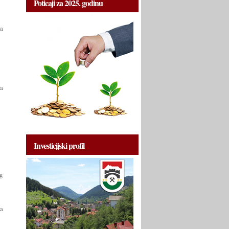
Poticaji za 2025. godinu
a
a
Investicijski profil
g
a