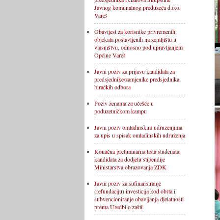
Javnog komunalnog preduzeća d.o.o.
Vareš
Obavijest za korisnike privremenih
objekata postavljenih na zemljištu u
vlasništvu, odnosno pod upravljanjem
Općine Vareš
Javni poziv za prijavu kandidata za
predsjednike/zamjenike predsjednika
biračkih odbora
Poziv ženama za učešće u
poduzetničkom kampu
Javni poziv omladinskim udruženjima
za upis u spisak omladinskih udruženja
Konačna preliminarna lista studenata
kandidata za dodjelu stipendije
Ministarstva obrazovanja ZDK
Javni poziv za sufinansiranje
(refundaciju) investicija kod obrta i
subvencioniranje obavljanja djelatnosti
prema Uredbi o zašti