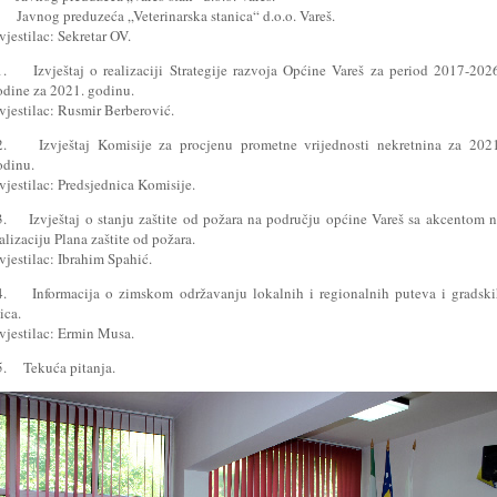
) Javnog preduzeća „Veterinarska stanica“ d.o.o. Vareš.
vjestilac: Sekretar OV.
1. Izvještaj o realizaciji Strategije razvoja Općine Vareš za period 2017-202
odine za 2021. godinu.
vjestilac: Rusmir Berberović.
2. Izvještaj Komisije za procjenu prometne vrijednosti nekretnina za 2021
odinu.
vjestilac: Predsjednica Komisije.
3. Izvještaj o stanju zaštite od požara na području općine Vareš sa akcentom 
alizaciju Plana zaštite od požara.
vjestilac: Ibrahim Spahić.
4. Informacija o zimskom održavanju lokalnih i regionalnih puteva i gradski
ica.
vjestilac: Ermin Musa.
5. Tekuća pitanja.