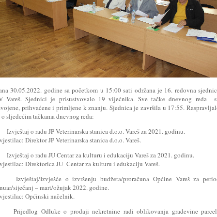
ana 30.05.2022. godine sa početkom u 15:00 sati održana je 16. redovna sjedni
V Vareš. Sjednici je prisustvovalo 19 vijećnika. Sve tačke dnevnog reda s
vojene, prihvaćene i primljene k znanju. Sjednica je završila u 17:55. Raspravlja
e o sljedećim tačkama dnevnog reda:
 Izvještaj o radu JP Veterinarska stanica d.o.o. Vareš za 2021. godinu.
vjestilac: Direktor JP Veterinarska stanica d.o.o. Vareš.
 Izvještaj o radu JU Centar za kulturu i edukaciju Vareš za 2021. godinu.
vjestilac: Direktorica JU Centar za kulturu i edukaciju Vareš.
. Izvještaj/Izvješće o izvršenju budžeta/proračuna Općine Vareš za perio
nuar/siječanj – mart/ožujak 2022. godine.
zvjestilac: Općinski načelnik.
. Prijedlog Odluke o prodaji nekretnine radi oblikovanja građevine parcel