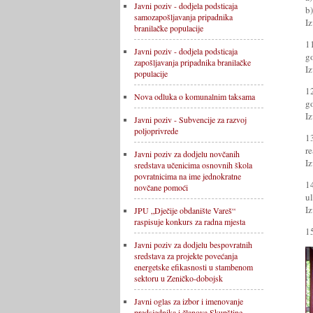
Javni poziv - dodjela podsticaja
b
samozapošljavanja pripadnika
Iz
branilačke populacije
1
Javni poziv - dodjela podsticaja
g
zapošljavanja pripadnika branilačke
Iz
populacije
1
Nova odluka o komunalnim taksama
g
Iz
Javni poziv - Subvencije za razvoj
poljoprivrede
1
re
Javni poziv za dodjelu novčanih
Iz
sredstava učenicima osnovnih škola
povratnicima na ime jednokratne
1
novčane pomoći
ul
Iz
JPU „Dječije obdanište Vareš“
raspisuje konkurs za radna mjesta
1
Javni poziv za dodjelu bespovratnih
sredstava za projekte povećanja
energetske efikasnosti u stambenom
sektoru u Zeničko-dobojsk
Javni oglas za izbor i imenovanje
predsjednika i članova Skupštine