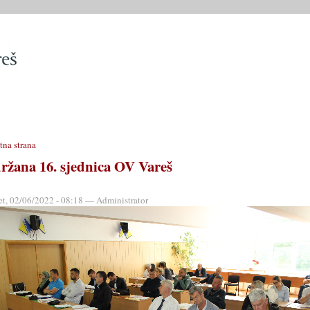
SLUŽBE
OPĆINSKO VIJEĆE
OPĆINSKI PROPISI
MATIČN
tna strana
ržana 16. sjednica OV Vareš
et, 02/06/2022 - 08:18 — Administrator