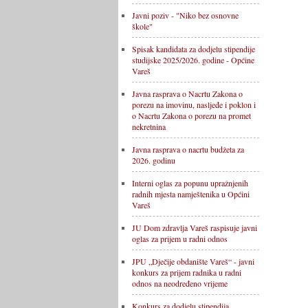
Javni poziv - "Niko bez osnovne
škole"
Spisak kandidata za dodjelu stipendije
studijske 2025/2026. godine - Općine
Vareš
Javna rasprava o Nacrtu Zakona o
porezu na imovinu, nasljeđe i poklon i
o Nacrtu Zakona o porezu na promet
nekretnina
Javna rasprava o nacrtu budžeta za
2026. godinu
Interni oglas za popunu upražnjenih
radnih mjesta namještenika u Općini
Vareš
JU Dom zdravlja Vareš raspisuje javni
oglas za prijem u radni odnos
JPU „Dječije obdanište Vareš“ - javni
konkurs za prijem radnika u radni
odnos na neodređeno vrijeme
Konkurs za dodjelu stipendija