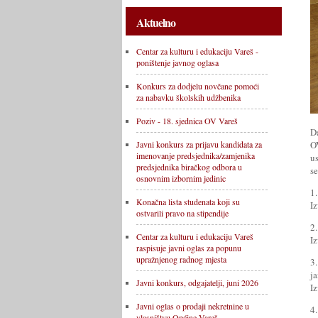
Aktuelno
Centar za kulturu i edukaciju Vareš -
poništenje javnog oglasa
Konkurs za dodjelu novčane pomoći
za nabavku školskih udžbenika
Poziv - 18. sjednica OV Vareš
D
O
Javni konkurs za prijavu kandidata za
imenovanje predsjednika/zamjenika
us
predsjednika biračkog odbora u
s
osnovnim izbornim jedinic
1.
Konačna lista studenata koji su
Iz
ostvarili pravo na stipendije
2.
Centar za kulturu i edukaciju Vareš
Iz
raspisuje javni oglas za popunu
upražnjenog radnog mjesta
3
ja
Javni konkurs, odgajatelji, juni 2026
I
Javni oglas o prodaji nekretnine u
4
vlasništvu Općine Vareš