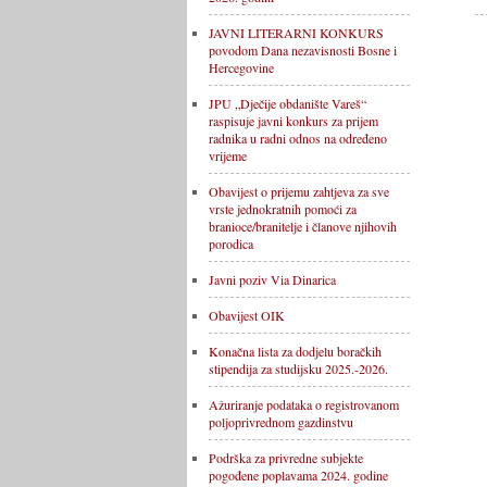
JAVNI LITERARNI KONKURS
povodom Dana nezavisnosti Bosne i
Hercegovine
JPU „Dječije obdanište Vareš“
raspisuje javni konkurs za prijem
radnika u radni odnos na određeno
vrijeme
Obavijest o prijemu zahtjeva za sve
vrste jednokratnih pomoći za
branioce/branitelje i članove njihovih
porodica
Javni poziv Via Dinarica
Obavijest OIK
Konačna lista za dodjelu boračkih
stipendija za studijsku 2025.-2026.
Ažuriranje podataka o registrovanom
poljoprivrednom gazdinstvu
Podrška za privredne subjekte
pogođene poplavama 2024. godine