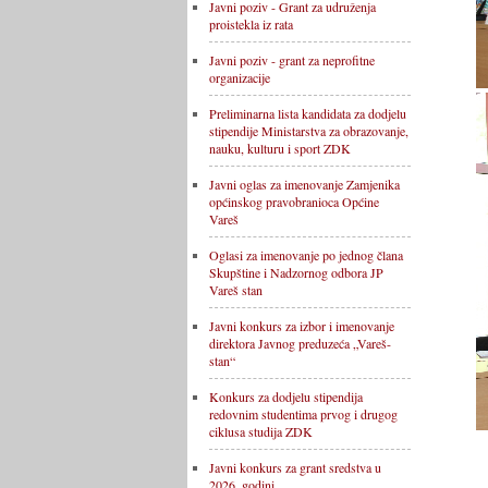
Javni poziv - Grant za udruženja
proistekla iz rata
Javni poziv - grant za neprofitne
organizacije
Preliminarna lista kandidata za dodjelu
stipendije Ministarstva za obrazovanje,
nauku, kulturu i sport ZDK
Javni oglas za imenovanje Zamjenika
općinskog pravobranioca Općine
Vareš
Oglasi za imenovanje po jednog člana
Skupštine i Nadzornog odbora JP
Vareš stan
Javni konkurs za izbor i imenovanje
direktora Javnog preduzeća „Vareš-
stan“
Konkurs za dodjelu stipendija
redovnim studentima prvog i drugog
ciklusa studija ZDK
Javni konkurs za grant sredstva u
2026. godini