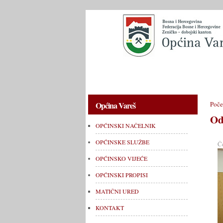
OPĆINSKI NAČELNIK
OPĆINSKE 
Općina Vareš
Poče
Od
OPĆINSKI NAČELNIK
OPĆINSKE SLUŽBE
Č
OPĆINSKO VIJEĆE
OPĆINSKI PROPISI
MATIČNI URED
KONTAKT