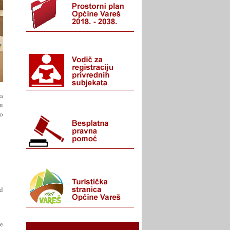
ca
u
lo
d
e