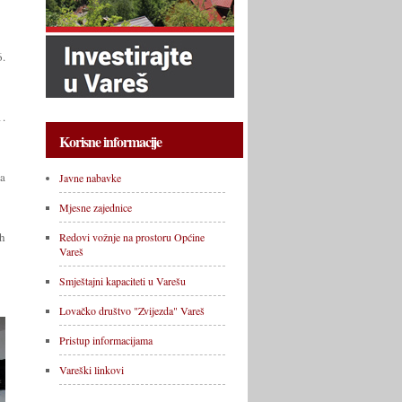
6.
.
Korisne informacije
na
Javne nabavke
Mjesne zajednice
h
Redovi vožnje na prostoru Općine
Vareš
Smještajni kapaciteti u Varešu
Lovačko društvo "Zvijezda" Vareš
Pristup informacijama
Vareški linkovi