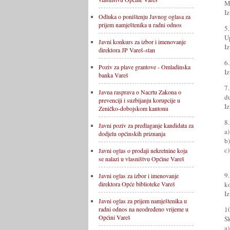
Me
Iz
Odluka o poništenju Javnog oglasa za
prijem namještenika u radni odnos
5
U
Javni konkurs za izbor i imenovanje
Iz
direktora JP Vareš-stan
6
Poziv za plave grantove - Omladinska
Iz
banka Vareš
7
Javna rasprava o Nacrtu Zakona o
d
prevenciji i suzbijanju korupcije u
Iz
Zeničko-dobojskom kantonu
8
Javni poziv za predlaganje kandidata za
a
dodjelu općinskih priznanja
b
c
Javni oglas o prodaji nekretnine koja
I
se nalazi u vlasništvu Općine Vareš
9
Javni oglas za izbor i imenovanje
k
direktora Opće biblioteke Vareš
Iz
Javni oglas za prijem namještenika u
1
radni odnos na neodređeno vrijeme u
Općini Vareš
S
a